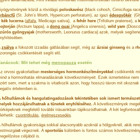
yógynövények közül a rövidágú
poloskavész
(black cohosh, Cimicifuga rac
rbáncfű
(St. John’s Worth, Hypericum perforatum), az igazi
édesgyökér
(Gly
a
kék lucerna
(
alfafa
, Medicago sativa), a
fehér here
(Trifolium pratense), a
ojtorján
(Arctium lappa), a
dong quai
(
Angelica sinensis),
wild yam
(Dioscor
zúrós gyöngyajak
(mothersworth, Leonurus cardiaca) azok, melyek segítene
nyhítésében.
A
zsálya
a fokozott izzadás gátlásában segít, még az
ázsiai ginseng
és a
rh
zorongás csökkentését segíti elő.
Tanácsok: Mit tehet még
menopauza
esetén
z orvosi gyakorlatban
mesterséges hormonkészítményekkel
csökkentik mi
ind a hormonhatás elmaradásának következményeit. Ezek ismertetése nem c
zért sem, mert a szakma is vitatkozik azon, hogy hosszú távon mit okoznak 
egatív értelemben is.
 hőhullámok és hangulatingadozások tekintetében sok ismert természet
elyek hozzájárulhatnak a tünetek enyhítéséhez.
A következmények megel
órképeknek megfelelő további írásainkban tájékozódhatnak. A két legfontosab
lérhetik:
csontritkulás
,
érelmeszesedés
.
 hőhullámok gyakorisága sokkal alacsonyabb azoknál a hölgyeknél, akik ren
estmozgá
st
végeznek. A
sportolás
különben is fontos számos következmén
egelőzése céljából is.