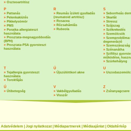
»
Oszteoartritisz
P
R
S
»
»
»
Pattanás
Reumás ízületi gyulladás
Seborrheás derm
»
(reumatoid artritisz)
»
Pelenkakiütés
Skarlát
»
Rosacea
»
»
Pikkelysömör
Stressz
»
Rózsahámlás
»
»
PMS
Szájszag
»
Rubeola
»
»
Poratka allergiateszt
Székrekedés
használata
»
Szemölcsök
»
Prosztata-megnagyobbodás
»
Szemprobléma:
(BPH)
degeneráció
»
Prosztata-PSA gyorsteszt
»
Szemszárazság
használata
»
Szénanátha
»
Szifilisz gyorste
működése, haszná
»
Szürkehályog
T
Ú
U
»
»
»
Tejallergia gyorsteszt
Újszülöttkori akne
Uszodaszemölc
használata
»
Torokfájás
Ú
V
Z
»
»
»
Útibetegség
Vakbélgyulladás
Zsíranyagcsere
»
Visszér
|
Adatvédelem
|
Jogi nyilatkozat
|
Médiapartnerek
|
Médiaajánlat
|
Oldaltérkép