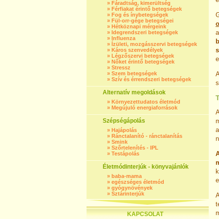
»
Fáradtság, kimerültség
»
Férfiakat érintő betegségek
G
»
Fog és ínybetegségek
»
Fül-orr-gége betegségei
o
»
Hétköznapi mérgeink
»
Idegrendszeri betegségek
»
Influenza
b
»
Ízületi, mozgásszervi betegségek
s
»
Káros szenvedélyek
»
Légzőszervi betegségek
e
»
Nőket érintő betegségek
»
Stressz
»
Szem betegségek
»
Szív és érrendszeri betegségek
s
Alternatív megoldások
»
Környezettudatos életmód
»
Megújuló energiaforrások
A
Szépségápolás
m
a
»
Hajápolás
»
Ránctalanító - ránctalanítás
n
»
Smink
»
Szőrtelenítés - IPL
A
»
Testápolás
m
Életmódinterjúk - könyvajánlók
k
»
baba-mama
e
»
egészséges életmód
»
gyógynövények
»
Sztárinterjúk
A
t
m
KAPCSOLAT