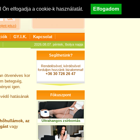
egisztráció
Nézzen körül áruházunkban!
Ön elfogadja a cookie-k használatát.
Elfogadom
A kosár jelenleg üres
ejtett jelszó
ciók
GY.I.K.
Kapcsolat
2026.08.07. péntek, Ibolya napja
Segíthetünk?
Rendelésével, kérdésével
forduljon hozzánk bizalommal!
+36 30 726 26 47
ban ötvenéves kor
m betegség,
ényei igen.
Fókuszpont
 védő hatásának
hőhullámok, az
Ultrahangos zsírbontás
gást
vagy