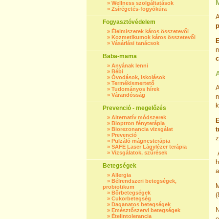
»
Wellness szolgáltatások
»
Zsírégetés-fogyókúra
Fogyasztóvédelem
p
»
Élelmiszerek káros összetevői
»
Kozmetikumok káros összetevői
E
»
Vásárlási tanácsok
m
Baba-mama
c
»
Anyának lenni
»
Bébi
»
Óvodások, iskolások
»
Termékismertető
A
»
Tudományos hírek
»
Várandósság
m
k
Prevenció - megelőzés
»
Alternatív módszerek
E
»
Bioptron fényterápia
t
»
Biorezonancia vizsgálat
»
Prevenció
z
»
Pulzáló mágnesterápia
»
SAFE Laser Lágylézer terápia
»
Vizsgálatok, szűrések
A
h
Betegségek
a
»
Allergia
»
Bélrendszeri betegségek,
M
probiotikum
»
Bőrbetegségek
»
Cukorbetegség
»
Daganatos betegségek
N
»
Emésztőszervi betegségek
»
Ételintolerancia
e