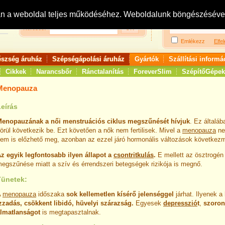
Bejelentkezés:
R
an a weboldal teljes működéséhez. Weboldalunk böngészésével 
Keresés:
Emlékezz
Elfel
észség áruház
Szépségápolási áruház
Gyártók
Szállítási informá
Cikkek
Narancsbőr
Ránctalanítás
ForeverSlim
SzépítőGépek
Menopauza
Leírás
enopauzának a női menstruációs ciklus megszűnését hívjuk
. Ez általá
örül következik be. Ezt követően a nők nem fertilisek. Mivel a
menopauza
ne
em is előzhető meg, azonban az ezzel járó hormonális változások következm
z egyik legfontosabb ilyen állapot a
csontritkulás
.
E mellett az ösztrogén
egszűnése miatt a szív és érrendszeri betegségek rizikója is megnő.
Tünetek:
A
menopauza
időszaka
sok kellemetlen kísérő jelenséggel
járhat. Ilyenek a
zzadás, csökkent libidó, hüvelyi szárazság.
Egyesek
depresszió
t
,
szoron
lmatlanságot
is megtapasztalnak.