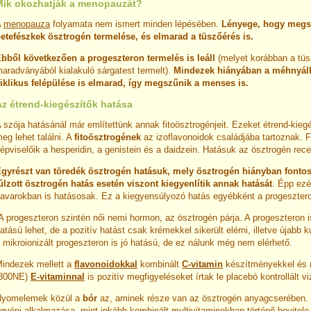
Mik okozhatják a menopauzát?
A
menopauza
folyamata nem ismert minden lépésében.
Lényege, hogy megs
etefészkek ösztrogén termelése, és elmarad a tüszőérés is.
bből következően a progeszteron termelés is leáll
(melyet korábban a tü
aradványából kialakuló sárgatest termelt).
Mindezek hiányában a méhnyál
iklikus felépülése is elmarad, így megszűnik a menses is.
Az étrend-kiegészítők hatása
 szója hatásánál már említettünk annak fitoösztrogénjeit. Ezeket étrend-kieg
eg lehet találni. A
fitoösztrogének
az izoflavonoidok családjába tartoznak. 
épviselőik a hesperidin, a genistein és a daidzein. Hatásuk az ösztrogén rec
gyrészt van töredék ösztrogén hatásuk, mely ösztrogén hiányban fontos
úlzott ösztrogén hatás esetén viszont kiegyenlítik annak hatását
. Épp ezé
avarokban is hatásosak. Ez a kiegyensúlyozó hatás egyébként a progeszteron
 progeszteron szintén női nemi hormon, az ösztrogén párja. A progeszteron i
atású lehet, de a pozitív hatást csak krémekkel sikerült elérni, illetve újabb 
 mikroionizált progeszteron is jó hatású, de ez nálunk még nem elérhető.
indezek mellett a
flavonoidokkal
kombinált
C-vitamin
készítményekkel és 
(800NE)
E-vitaminnal
is pozitív megfigyeléseket írtak le placebó kontrollált v
yomelemek közül a
bór
az, aminek része van az ösztrogén anyagcserében
gyéni alkalmazása, mint inkább kombinált multivitaminokban történő bevitele