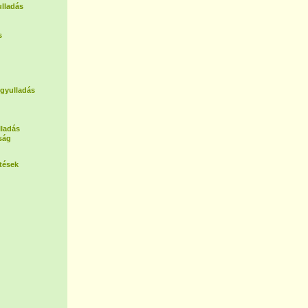
lladás
s
 gyulladás
lladás
ság
tések