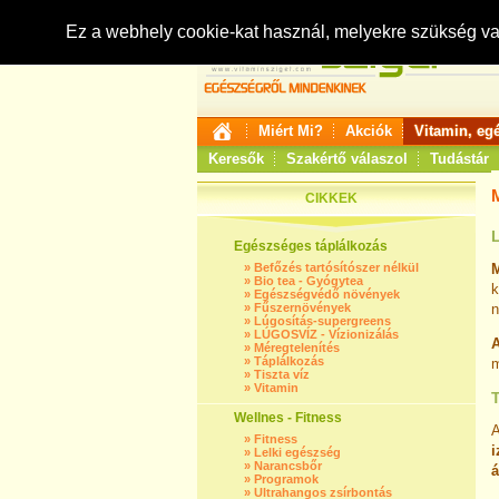
Ez a webhely cookie-kat használ, melyekre szükség v
Miért Mi?
Akciók
Vitamin, eg
Keresők
Szakértő válaszol
Tudástár
CIKKEK
Egészséges táplálkozás
»
Befőzés tartósítószer nélkül
M
»
Bio tea - Gyógytea
k
»
Egészségvédő növények
»
Fűszernövények
n
»
Lúgosítás-supergreens
»
LÚGOSVÍZ - Vízionizálás
A
»
Méregtelenítés
»
Táplálkozás
m
»
Tiszta víz
»
Vitamin
Wellnes - Fitness
»
Fitness
i
»
Lelki egészség
»
Narancsbőr
á
»
Programok
»
Ultrahangos zsírbontás