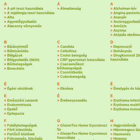
A
Á
A
»
»
»
A pH teszt használata
Álmatlanság
Alzheimer-kór
»
»
A tejallergia teszt használata
Angina pectoris
»
»
Afta
Aranyér
»
»
Agyvelőgyulladás
Arcüreggyullad
»
»
Alacsony vérnyomás
Artrózis
»
Asztma
»
Atópiás ekcéma
B
C
D
»
»
»
Bárányhimlő
Candida
Depresszió
»
»
»
Bélelzáródás
Cellulitisz
Dohányzás
»
»
»
Bélgázok
Crohn betegség
DrogKontroll 10
»
»
használata
Bélgyulladás (Idült)
CRP gyorsteszt használata
»
»
Bőrbetegségek
Csecsemőkori
»
bőrbetegségek
Bronchitis
»
Csontritkulás
»
Cukorbetegség
É
E
É
»
»
»
Égési sérülések
Ekcéma
Émelygés és há
E
É
E
»
»
»
Emésztési zavarok
Érelmeszesedés
Erythema infec
»
»
Endometriosis
Erythema multi
»
»
Epekő
Erythema toxic
»
Epilepszia
F
G
H
»
»
»
Fekélybetegségek
GlutenTox Home Gyorsteszt
Hajproblémák
»
5x
»
Férfi infertilitás
Háromnapos lá
»
GlutenTox Home Gyorsteszt
»
»
Fertőző kiütések
Hasmenés
használata
»
»
Fülcsengés, fülzúgás
Herpesz