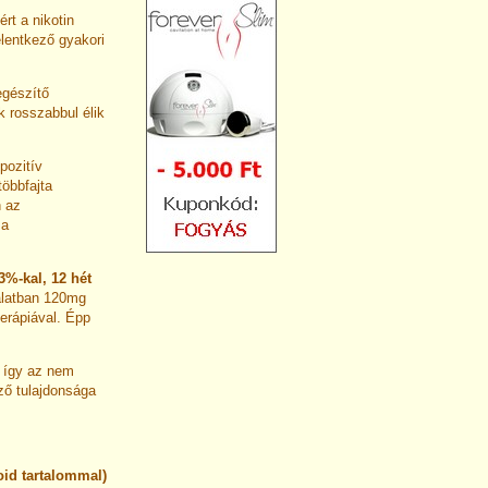
ért a nikotin
elentkező gyakori
egészítő
k rosszabbul élik
pozitív
többfajta
n az
 a
3%-kal, 12 hét
latban 120mg
erápiával. Épp
, így az nem
ző tulajdonsága
id tartalommal)