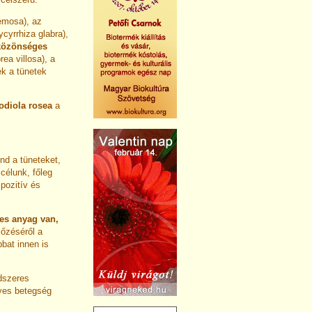
emosa), az
cyrrhiza glabra),
közönséges
ea villosa), a
k a tünetek
odiola rosea
a
nd a tüneteket,
élunk, főleg
pozitív és
es anyag van,
őzéséről a
bat innen is
dszeres
yes betegség