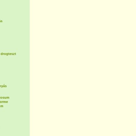
ás
 drogteszt
nyás
tiosum
forme
um
z