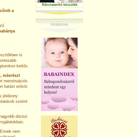
Ránctalanító készülék
zűnik a
sző
kahártya
észítőkben is
Fontosabb
eptorokon kettős.
, másrészt
rt menstruációs
 hatást erősíti.
s jótékony
kutatások szerint
nagyobb dózisú
izsgálatokban.
. Ennek nem
 célszerű.