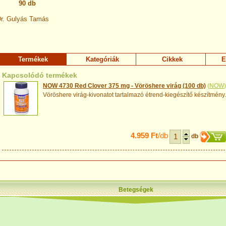
90 db
r. Gulyás Tamás
Termékek
Kategóriák
Cikkek
E
Kapcsolódó termékek
NOW 4730 Red Clover 375 mg - Vöröshere virág (100 db)
(
NOW
)
Vöröshere virág-kivonatot tartalmazó étrend-kiegészítő készítmény.
4.959 Ft
/db
db
Betegségek