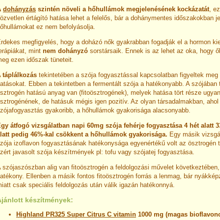
A
dohányzás
szintén növeli a hőhullámok megjelenésének kockázatát
, ez
özvetlen értágító hatása lehet a felelős, bár a dohánymentes időszakokban j
őhullámokat ez nem befolyásolja.
rdekes megfigyelés, hogy a doházó nők gyakrabban fogadják el a hormon ki
erápiákat, mint
nem dohányzó
sorstársaik. Ennek is az lehet az oka, hogy ő
eg ezen időszak tüneteit.
A
táplálkozás
tekintetében a szója fogyasztással kapcsolatban figyeltek meg 
atásokat. Ebben a tekintetben a fermentált szója a hatékonyabb. A szójában 
sztrogén hatású anyag van (fitoösztrogének), melyek hatása tört része ugya
sztrogénének, de hatásuk mégis igen pozitív. Az olyan társadalmakban, ahol
zójafogyasztás gyakoribb, a hőhullámok gyakorisága alacsonyabb.
gy átfogó vizsgálatban napi 60mg szója fehérje fogyasztása 4 hét alatt 3
latt pedig 46%-kal csökkent a hőhullámok gyakorisága.
Egy másik vizsgá
zója izoflavon fogyasztásának hatékonysága egyenértékű volt az ösztrogén t
zért javasolt szója készítmények pl: tofu vagy szójatej fogyasztása.
 szójaszószban alig van fitoösztrogén a feldolgozási művelet következtében
atékony. Ellenben a másik fontos fitoösztrogén forrás a lenmag, bár nyákkép
iatt csak speciális feldolgozás után válik igazán hatékonnyá.
Ajánlott készítmények:
Highland PR325 Super Citrus
C vitamin
1000 mg (magas bioflavono