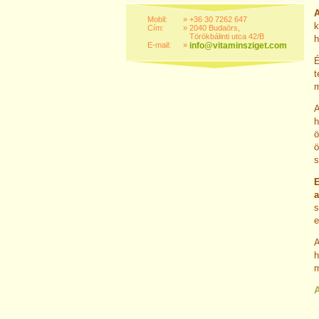
Mobil:
»
+36 30 7262 647
k
Cím:
»
2040 Budaörs,
Törökbálinti utca 42/B
h
E-mail:
»
info@vitaminsziget.com
É
t
m
h
ö
ö
s
E
a
s
e
A
h
m