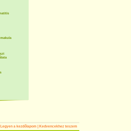
atitis
 makula
szt
lata
s
Legyen a kezdőlapom
|
Kedvencekhez teszem