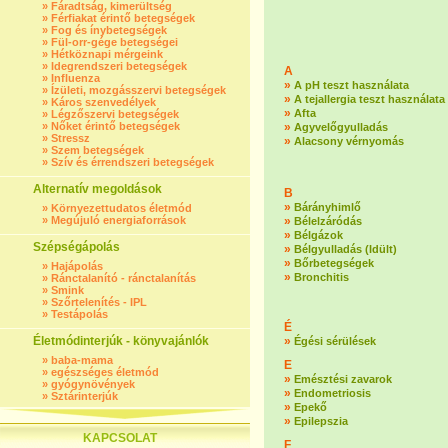
»
Fáradtság, kimerültség
»
Férfiakat érintő betegségek
»
Fog és ínybetegségek
»
Fül-orr-gége betegségei
»
Hétköznapi mérgeink
»
Idegrendszeri betegségek
A
»
Influenza
»
A pH teszt használata
»
Ízületi, mozgásszervi betegségek
»
A tejallergia teszt használata
»
Káros szenvedélyek
»
Afta
»
Légzőszervi betegségek
»
Nőket érintő betegségek
»
Agyvelőgyulladás
»
Stressz
»
Alacsony vérnyomás
»
Szem betegségek
»
Szív és érrendszeri betegségek
Alternatív megoldások
B
»
Bárányhimlő
»
Környezettudatos életmód
»
Megújuló energiaforrások
»
Bélelzáródás
»
Bélgázok
Szépségápolás
»
Bélgyulladás (Idült)
»
Bőrbetegségek
»
Hajápolás
»
Bronchitis
»
Ránctalanító - ránctalanítás
»
Smink
»
Szőrtelenítés - IPL
»
Testápolás
É
Életmódinterjúk - könyvajánlók
»
Égési sérülések
»
baba-mama
E
»
egészséges életmód
»
Emésztési zavarok
»
gyógynövények
»
Endometriosis
»
Sztárinterjúk
»
Epekő
»
Epilepszia
KAPCSOLAT
F