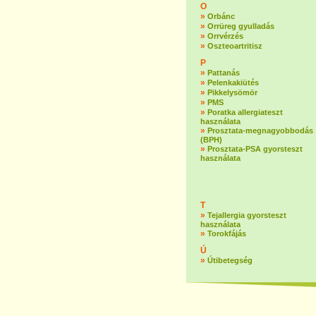
O
»
Orbánc
»
Orrüreg gyulladás
»
Orrvérzés
»
Oszteoartritisz
P
»
Pattanás
»
Pelenkakiütés
»
Pikkelysömör
»
PMS
»
Poratka allergiateszt
használata
»
Prosztata-megnagyobbodás
(BPH)
»
Prosztata-PSA gyorsteszt
használata
T
»
Tejallergia gyorsteszt
használata
»
Torokfájás
Ú
»
Útibetegség