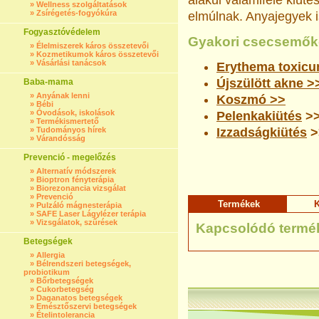
alakul valamiféle kiüté
»
Wellness szolgáltatások
»
Zsírégetés-fogyókúra
elmúlnak. Anyajegyek is
Fogyasztóvédelem
Gyakori csecsemők
»
Élelmiszerek káros összetevői
»
Kozmetikumok káros összetevői
»
Vásárlási tanácsok
Erythema toxic
Újszülött akne >
Baba-mama
»
Anyának lenni
Koszmó >>
»
Bébi
»
Óvodások, iskolások
Pelenkakiütés
>
»
Termékismertető
»
Tudományos hírek
Izzadságkiütés
>
»
Várandósság
Prevenció - megelőzés
»
Alternatív módszerek
»
Bioptron fényterápia
»
Biorezonancia vizsgálat
»
Prevenció
Termékek
K
»
Pulzáló mágnesterápia
»
SAFE Laser Lágylézer terápia
»
Vizsgálatok, szűrések
Kapcsolódó termé
Betegségek
»
Allergia
»
Bélrendszeri betegségek,
probiotikum
»
Bőrbetegségek
»
Cukorbetegség
»
Daganatos betegségek
»
Emésztőszervi betegségek
»
Ételintolerancia