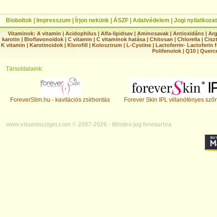
Bioboltok
|
Impresszum
|
Írjon nekünk
|
ÁSZF
|
Adatvédelem
|
Jogi nyilatkozat
Vitaminok:
A vitamin
|
Acidophilus
|
Alfa-lipidsav
|
Aminosavak
|
Antioxidáns
|
Arg
karotin
|
Bioflavonoidok
|
C vitamin
|
C vitaminok hatása
|
Chitosan
|
Chlorella
|
Ciszt
K vitamin
|
Karotinoidok
|
Klorofill
|
Kolosztrum
|
L-Cystine
|
Lactoferrin- Lactoferin 
Polifenolok
|
Q10
|
Querc
Társoldalaink:
ForeverSlim.hu - kavitációs zsírbontás
Forever Skin IPL villanófényes szőr
www.vitaminsziget.com © 2007-2026 - Minden jog fenntartva