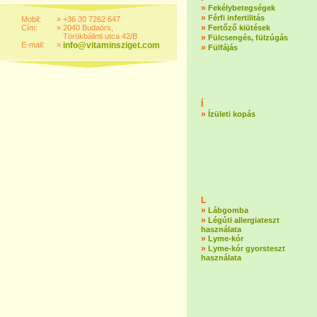
»
Fekélybetegségek
»
Férfi infertilitás
Mobil:
»
+36 30 7262 647
»
Cím:
»
2040 Budaörs,
Fertőző kiütések
Törökbálinti utca 42/B
»
Fülcsengés, fülzúgás
E-mail:
»
info@vitaminsziget.com
»
Fülfájás
Í
»
Ízületi kopás
L
»
Lábgomba
»
Légúti allergiateszt
használata
»
Lyme-kór
»
Lyme-kór gyorsteszt
használata