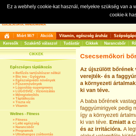
Ez a webhely cookie-kat használ, melyekre szükség van a
cookie-k ha
Keresés:
Miért Mi?
Akciók
Vitamin, egészség áruház
Szépségápo
Keresők
Szakértő válaszol
Tudástár
Cikkek
Narancsbőr
Rá
CIKKEK
Csecsemőkori bő
Egészséges táplálkozás
Az újszülött bőrének 
»
Befőzés tartósítószer nélkül
verejték- és a faggy
»
Bio tea - Gyógytea
»
Egészségvédő növények
a környezeti ártalma
»
Fűszernövények
»
Lúgosítás-supergreens
ki van téve.
»
LÚGOSVÍZ - Vízionizálás
»
Méregtelenítés
»
Táplálkozás
A baba bőrének vastags
»
Tiszta víz
»
Vitamin
faggyúmirigyek pedig 
Wellnes - Fitness
így a környezeti ártal
»
Fitness
ki van téve.
Emiatt a 
»
Lelki egészség
»
Narancsbőr
és az irritációra.
A leg
»
Programok
»
Ultrahangos zsírbontás