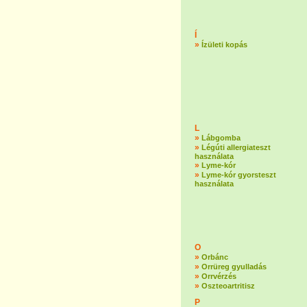
Í
»
Ízületi kopás
L
»
Lábgomba
»
Légúti allergiateszt
használata
»
Lyme-kór
»
Lyme-kór gyorsteszt
használata
O
»
Orbánc
»
Orrüreg gyulladás
»
Orrvérzés
»
Oszteoartritisz
P