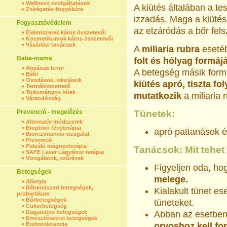
»
Wellness szolgáltatások
A kiütés általában a te
»
Zsírégetés-fogyókúra
izzadás. Maga a kiütés 
Fogyasztóvédelem
az elzáródás a bőr fel
»
Élelmiszerek káros összetevői
»
Kozmetikumok káros összetevői
»
Vásárlási tanácsok
A
miliaria rubra
esetéb
Baba-mama
folt és hólyag formáj
»
Anyának lenni
A betegség másik form
»
Bébi
»
Óvodások, iskolások
kiütés apró, tiszta f
»
Termékismertető
»
Tudományos hírek
mutatkozik
a miliaria 
»
Várandósság
Prevenció - megelőzés
Tünetek:
»
Alternatív módszerek
»
Bioptron fényterápia
apró pattanások é
»
Biorezonancia vizsgálat
»
Prevenció
»
Pulzáló mágnesterápia
Tanácsok: Mit tehet
»
SAFE Laser Lágylézer terápia
»
Vizsgálatok, szűrések
Figyeljen oda, ho
Betegségek
melege.
»
Allergia
»
Bélrendszeri betegségek,
Kialakult tünet es
probiotikum
»
Bőrbetegségek
tüneteket.
»
Cukorbetegség
»
Daganatos betegségek
Abban az esetbe
»
Emésztőszervi betegségek
»
Ételintolerancia
orvoshoz kell for