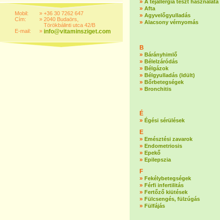
»
A tejallergia teszt használata
»
Afta
Mobil:
»
+36 30 7262 647
»
Agyvelőgyulladás
Cím:
»
2040 Budaörs,
»
Alacsony vérnyomás
Törökbálinti utca 42/B
E-mail:
»
info@vitaminsziget.com
B
»
Bárányhimlő
»
Bélelzáródás
»
Bélgázok
»
Bélgyulladás (Idült)
»
Bőrbetegségek
»
Bronchitis
É
»
Égési sérülések
E
»
Emésztési zavarok
»
Endometriosis
»
Epekő
»
Epilepszia
F
»
Fekélybetegségek
»
Férfi infertilitás
»
Fertőző kiütések
»
Fülcsengés, fülzúgás
»
Fülfájás