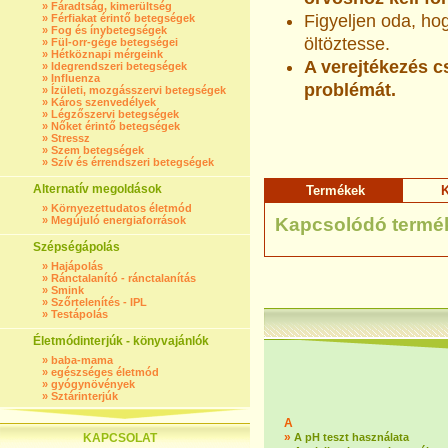
»
Fáradtság, kimerültség
Figyeljen oda, h
»
Férfiakat érintő betegségek
»
Fog és ínybetegségek
öltöztesse.
»
Fül-orr-gége betegségei
»
Hétköznapi mérgeink
A verejtékezés c
»
Idegrendszeri betegségek
»
Influenza
problémát.
»
Ízületi, mozgásszervi betegségek
»
Káros szenvedélyek
»
Légzőszervi betegségek
»
Nőket érintő betegségek
»
Stressz
»
Szem betegségek
»
Szív és érrendszeri betegségek
Alternatív megoldások
Termékek
K
»
Környezettudatos életmód
»
Megújuló energiaforrások
Kapcsolódó termé
Szépségápolás
»
Hajápolás
»
Ránctalanító - ránctalanítás
»
Smink
»
Szőrtelenítés - IPL
»
Testápolás
Életmódinterjúk - könyvajánlók
»
baba-mama
»
egészséges életmód
»
gyógynövények
»
Sztárinterjúk
A
»
KAPCSOLAT
A pH teszt használata