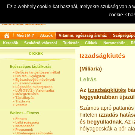
Ez a webhely cookie-kat használ, melyekre szükség van a
cookie-k ha
Keresés:
Miért Mi?
Akciók
Vitamin, egészség áruház
Szépségápo
Keresők
Szakértő válaszol
Tudástár
Cikkek
Narancsbőr
Rá
CIKKEK
Izzadságkiütés
Egészséges táplálkozás
(Miliaria)
»
Befőzés tartósítószer nélkül
»
Bio tea - Gyógytea
Leírás
»
Egészségvédő növények
»
Fűszernövények
»
Lúgosítás-supergreens
Az
izzadságkiütés
bár
»
LÚGOSVÍZ - Vízionizálás
»
Méregtelenítés
leggyakrabban újszülö
»
Táplálkozás
»
Tiszta víz
»
Vitamin
Számos apró
pattanás
Wellnes - Fitness
hirtelen
izzadás hatás
»
Fitness
és begyulladnak
. Az 
»
Lelki egészség
»
Narancsbőr
hólyagocskák a bőr alat
»
Programok
»
Ultrahangos zsírbontás