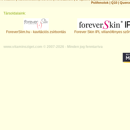
Polifenolok
|
Q10
|
Querc
Társoldalaink:
ForeverSlim.hu - kavitációs zsírbontás
Forever Skin IPL villanófényes szőr
www.vitaminsziget.com © 2007-2026 - Minden jog fenntartva