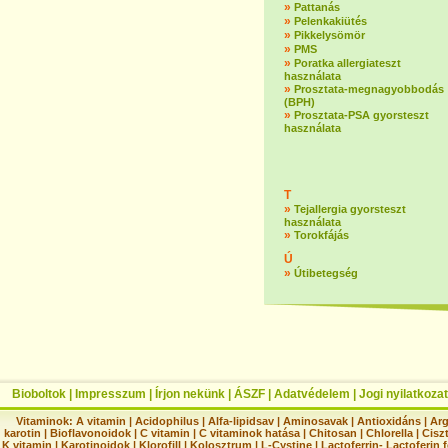
»
Pattanás
»
Pelenkakiütés
»
Pikkelysömör
»
PMS
»
Poratka allergiateszt
használata
»
Prosztata-megnagyobbodás
(BPH)
»
Prosztata-PSA gyorsteszt
használata
T
»
Tejallergia gyorsteszt
használata
»
Torokfájás
Ú
»
Útibetegség
Bioboltok
|
Impresszum
|
Írjon nekünk
|
ÁSZF
|
Adatvédelem
|
Jogi nyilatkozat
Vitaminok:
A vitamin
|
Acidophilus
|
Alfa-lipidsav
|
Aminosavak
|
Antioxidáns
|
Arg
karotin
|
Bioflavonoidok
|
C vitamin
|
C vitaminok hatása
|
Chitosan
|
Chlorella
|
Ciszt
K vitamin
|
Karotinoidok
|
Klorofill
|
Kolosztrum
|
L-Cystine
|
Lactoferrin- Lactoferin 