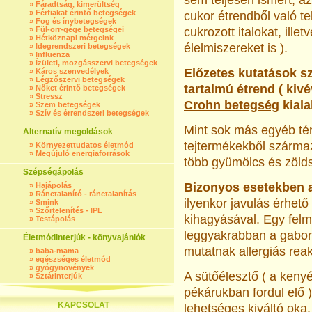
sem teljesen ismert, a
»
Fáradtság, kimerültség
»
Férfiakat érintő betegségek
cukor étrendből való tel
»
Fog és ínybetegségek
»
Fül-orr-gége betegségei
cukrozott italokat, illet
»
Hétköznapi mérgeink
élelmiszereket is ).
»
Idegrendszeri betegségek
»
Influenza
»
Ízületi, mozgásszervi betegségek
Előzetes kutatások sze
»
Káros szenvedélyek
»
Légzőszervi betegségek
tartalmú étrend ( kiv
»
Nőket érintő betegségek
»
Stressz
Crohn betegség
kiala
»
Szem betegségek
»
Szív és érrendszeri betegségek
Mint sok más egyéb tén
Alternatív megoldások
tejtermékekből származó
»
Környezettudatos életmód
»
Megújuló energiaforrások
több gyümölcs és zöld
Szépségápolás
Bizonyos esetekben a 
»
Hajápolás
»
Ránctalanító - ránctalanítás
ilyenkor javulás érhető 
»
Smink
»
Szőrtelenítés - IPL
kihagyásával. Egy fel
»
Testápolás
leggyakrabban a gabona
Életmódinterjúk - könyvajánlók
mutatnak allergiás reak
»
baba-mama
»
egészséges életmód
»
gyógynövények
A sütőélesztő ( a keny
»
Sztárinterjúk
pékárukban fordul elő )
KAPCSOLAT
lehetséges kiváltó oka