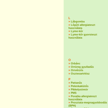
L
»
Lábgomba
»
Légúti allergiateszt
használata
»
Lyme-kór
»
Lyme-kór gyorsteszt
használata
O
»
Orbánc
»
Orrüreg gyulladás
»
Orrvérzés
»
Oszteoartritisz
P
»
Pattanás
»
Pelenkakiütés
»
Pikkelysömör
»
PMS
»
Poratka allergiateszt
használata
»
Prosztata-megnagyobbodás
(BPH)