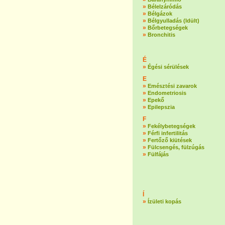
»
Bélelzáródás
»
Bélgázok
»
Bélgyulladás (Idült)
»
Bőrbetegségek
»
Bronchitis
É
»
Égési sérülések
E
»
Emésztési zavarok
»
Endometriosis
»
Epekő
»
Epilepszia
F
»
Fekélybetegségek
»
Férfi infertilitás
»
Fertőző kiütések
»
Fülcsengés, fülzúgás
»
Fülfájás
Í
»
Ízületi kopás