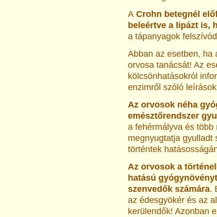
A
Crohn betegnél előf
beleértve a lipázt is, 
a tápanyagok felszívód
Abban az esetben, ha 
orvosa tanácsát! Az ese
kölcsönhatásokról info
enzimről szóló leíráso
Az orvosok néha gyó
emésztőrendszer gyul
a fehérmályva és töb
megnyugtatja gyulladt 
történtek hatásosságán
Az orvosok a történ
hatású gyógynövényt
szenvedők számára
.
az édesgyökér és az al
kerülendők! Azonban 