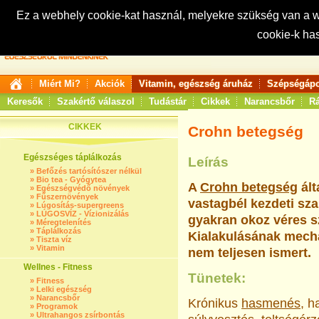
Ez a webhely cookie-kat használ, melyekre szükség van a
cookie-k ha
Keresés:
Miért Mi?
Akciók
Vitamin, egészség áruház
Szépségápo
Keresők
Szakértő válaszol
Tudástár
Cikkek
Narancsbőr
Rá
CIKKEK
Crohn betegség
Egészséges táplálkozás
Leírás
»
Befőzés tartósítószer nélkül
»
Bio tea - Gyógytea
A
Crohn betegség
ált
»
Egészségvédő növények
»
Fűszernövények
vastagbél kezdeti sza
»
Lúgosítás-supergreens
»
LÚGOSVÍZ - Vízionizálás
gyakran okoz véres sz
»
Méregtelenítés
»
Táplálkozás
Kialakulásának mecha
»
Tiszta víz
»
Vitamin
nem teljesen ismert.
Wellnes - Fitness
Tünetek:
»
Fitness
»
Lelki egészség
»
Narancsbőr
Krónikus
hasmenés
, h
»
Programok
»
Ultrahangos zsírbontás