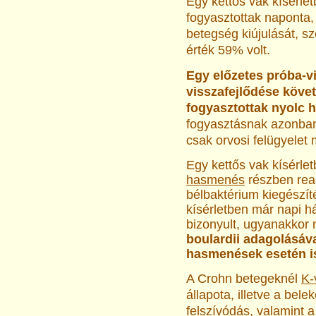
Egy kettős vak kísérle
fogyasztottak naponta,
betegség kiújulását, s
érték 59% volt.
Egy előzetes próba-v
visszafejlődése köve
fogyasztottak nyolc h
fogyasztásnak azonban
csak orvosi felügyelet 
Egy kettős vak kísérle
hasmenés
részben rea
bélbaktérium kiegészít
kísérletben már napi 
bizonyult, ugyanakkor
boulardii adagolásáva
hasmenések esetén i
A Crohn betegeknél
K-
állapota, illetve a bele
felszívódás, valamint 