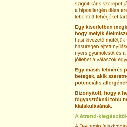
szignifikáns szerepet 
a hipoallergén diéta e
lebontott fehérjéket ta
Egy kísérletben megk
hogy melyik élelmisze
hasi kivezető műtétjük
hasüregen ejtett nyílás
nyers gyümölcsöt és a
jóllehet a válaszok egy
Egy másik felmérés p
betegek, akik szeretné
potenciális allergéne
Bizonyított, hogy a h
fogyasztóknál több m
kialakulásának.
A étrend-kiegészítő
A
D-vitamin
felszívódás