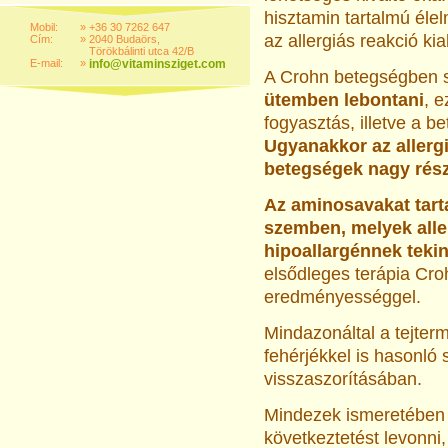
hisztamin tartalmú éle
Mobil:
»
+36 30 7262 647
az allergiás reakció ki
Cím:
»
2040 Budaörs,
Törökbálinti utca 42/B
E-mail:
»
info@vitaminsziget.com
A Crohn betegségben
ütemben lebontani
, e
fogyasztás, illetve a b
Ugyanakkor az allerg
betegségek nagy rész
Az aminosavakat tarta
szemben, melyek aller
hipoallargénnek teki
elsődleges terápia Cro
eredményességgel.
Mindazonáltal a tejterm
fehérjékkel is hasonló 
visszaszorításában.
Mindezek ismeretében j
következtetést levonni,