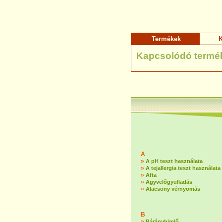
Termékek
K
Kapcsolódó termé
A
»
A pH teszt használata
»
A tejallergia teszt használata
»
Afta
»
Agyvelőgyulladás
»
Alacsony vérnyomás
B
»
Bárányhimlő