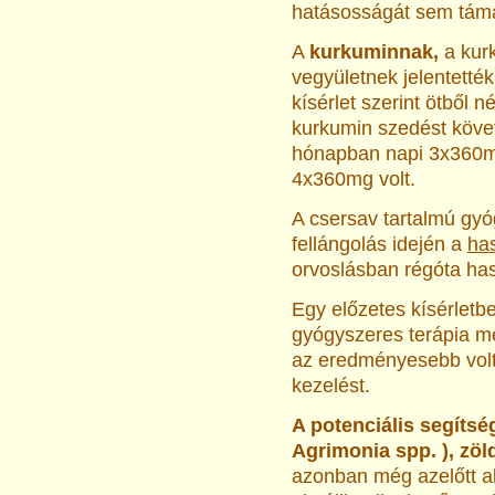
hatásosságát sem táma
A
kurkuminnak,
a kur
vegyületnek jelentetté
kísérlet szerint ötből 
kurkumin szedést köve
hónapban napi 3x360m
4x360mg volt.
A csersav tartalmú gyó
fellángolás idején a
ha
orvoslásban régóta hasz
Egy előzetes kísérletb
gyógyszeres terápia mel
az eredményesebb volt
kezelést.
A potenciális segíts
Agrimonia spp. ), zöld
azonban még azelőtt ab