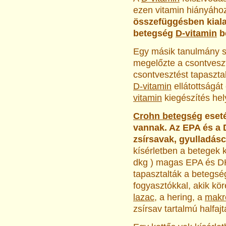
ezen vitamin hiányáho
összefüggésben kiala
betegség
D-vitamin
be
Egy másik tanulmány s
megelőzte a csontveszté
csontvesztést tapasztal
D-vitamin
ellátottságát
vitamin
kiegészítés hely
Crohn betegség
eseté
vannak. Az EPA és a 
zsírsavak, gyulladás
kísérletben a betegek 
dkg ) magas EPA és DH
tapasztalták a betegs
fogyasztókkal, akik k
lazac
, a hering, a
makr
zsírsav tartalmú halfajt