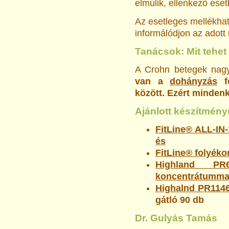
elmúlik, ellenkező ese
Az esetleges mellékhatá
informálódjon az adott
Tanácsok: Mit tehe
A Crohn betegek nag
van a
dohányzás
fo
között. Ezért mindenk
Ajánlott készítmény
FitLine® ALL-IN-
és
FitLine® folyék
Highland PR
koncentrátumma
Highalnd PR114
gátló
90 db
Dr. Gulyás Tamás