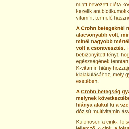
miatt bevezett diéta k
kezelik antibiotikumokk
vitamint termelő haszn
A Crohn betegeknél 
alacsonyabb volt, min
minél nagyobb mérté
volt a csontvesztés.
H
bebizonyított tényt, ho
egészségének fenntart
K-vitamin
hiány hozzáj
kialakulásához, mely 
esetében.
A
Crohn betegség
gya
melynek következtéb
hiánya alakul ki a sz
dózisú multivitamin-ás
Különösen a
cink
-,
fol
jellemző. A
cink
, a
fols