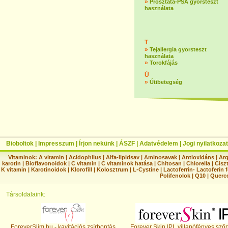
»
Prosztata-PSA gyorsteszt
használata
T
»
Tejallergia gyorsteszt
használata
»
Torokfájás
Ú
»
Útibetegség
Bioboltok
|
Impresszum
|
Írjon nekünk
|
ÁSZF
|
Adatvédelem
|
Jogi nyilatkozat
Vitaminok:
A vitamin
|
Acidophilus
|
Alfa-lipidsav
|
Aminosavak
|
Antioxidáns
|
Arg
karotin
|
Bioflavonoidok
|
C vitamin
|
C vitaminok hatása
|
Chitosan
|
Chlorella
|
Ciszt
K vitamin
|
Karotinoidok
|
Klorofill
|
Kolosztrum
|
L-Cystine
|
Lactoferrin- Lactoferin 
Polifenolok
|
Q10
|
Querc
Társoldalaink:
ForeverSlim.hu - kavitációs zsírbontás
Forever Skin IPL villanófényes szőr