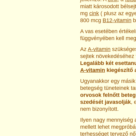
miatt károsodott bélse
mg
cink
( plusz az egy
800 mcg
B12-vitamin
b
A vas esetében értékeln
függvényében kell megá
Az
A-vitamin
szükséges
sejtek növekedéséhez v
Legalább két esettanu
A-vitamin
kiegészítő 
Ugyanakkor egy másik k
betegség tüneteinek ta
orvosok felnőtt bete
szedését javasolják
,
nem bizonyított.
Ilyen nagy mennyiség a
mellett lehet megpróbá
terhességet tervező nő