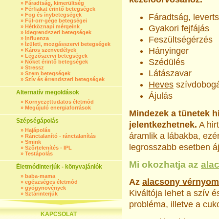
»
Fáradtság, kimerültség
»
Férfiakat érintő betegségek
»
Fog és ínybetegségek
Fáradtság, levert
»
Fül-orr-gége betegségei
»
Hétköznapi mérgeink
Gyakori fejfájás
»
Idegrendszeri betegségek
Feszültségérzés
»
Influenza
»
Ízületi, mozgásszervi betegségek
Hányinger
»
Káros szenvedélyek
»
Légzőszervi betegségek
Szédülés
»
Nőket érintő betegségek
»
Stressz
Látászavar
»
Szem betegségek
»
Szív és érrendszeri betegségek
Heves
szívdobogá
Alternatív megoldások
Ájulás
»
Környezettudatos életmód
»
Megújuló energiaforrások
Mindezek a tünetek hi
Szépségápolás
jelentkezhetnek.
A hir
»
Hajápolás
áramlik a lábakba, ezé
»
Ránctalanító - ránctalanítás
»
Smink
legrosszabb esetben áju
»
Szőrtelenítés - IPL
»
Testápolás
Mi okozhatja az
ala
Életmódinterjúk - könyvajánlók
»
baba-mama
Az
alacsony vérnyo
»
egészséges életmód
»
gyógynövények
Kiváltója lehet a szív 
»
Sztárinterjúk
probléma, illetve a
cuk
KAPCSOLAT