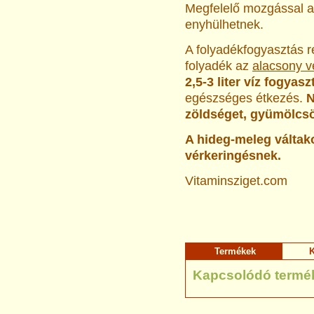
Megfelelő mozgással a 
enyhülhetnek.
A folyadékfogyasztás r
folyadék az
alacsony 
2,5-3 liter víz fogyasz
egészséges étkezés.
N
zöldséget, gyümölcsö
A hideg-meleg váltako
vérkeringésnek.
Vitaminsziget.com
Termékek
K
Kapcsolódó termé