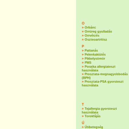
O
»
Orbánc
»
Orrüreg gyulladás
»
Orrvérzés
»
Oszteoartritisz
P
»
Pattanás
»
Pelenkakiütés
»
Pikkelysömör
»
PMS
»
Poratka allergiateszt
használata
»
Prosztata-megnagyobbodás
(BPH)
»
Prosztata-PSA gyorsteszt
használata
T
»
Tejallergia gyorsteszt
használata
»
Torokfájás
Ú
»
Útibetegség