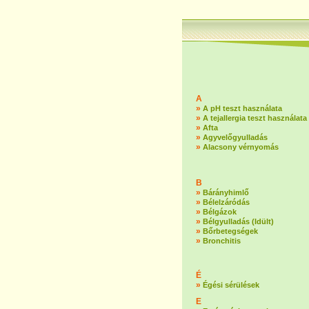
A
»
A pH teszt használata
»
A tejallergia teszt használata
»
Afta
»
Agyvelőgyulladás
»
Alacsony vérnyomás
B
»
Bárányhimlő
»
Bélelzáródás
»
Bélgázok
»
Bélgyulladás (Idült)
»
Bőrbetegségek
»
Bronchitis
É
»
Égési sérülések
E