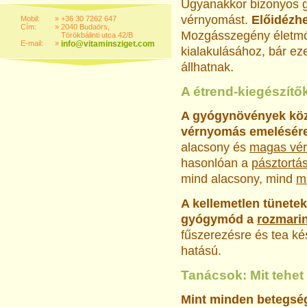
Ugyanakkor bizonyos g
vérnyomást.
Előidézhe
Mobil:
»
+36 30 7262 647
Cím:
»
2040 Budaörs,
Mozgásszegény életm
Törökbálinti utca 42/B
E-mail:
»
info@vitaminsziget.com
kialakulásához, bár ez
állhatnak.
A étrend-kiegészítő
A gyógynövények közül
vérnyomás emelésér
alacsony és
magas vé
hasonlóan a
pásztortá
mind alacsony, mind
m
A kellemetlen tünetek
gyógymód a
rozmari
fűszerezésre és tea ké
hatású.
Tanácsok: Mit tehe
Mint minden betegségné