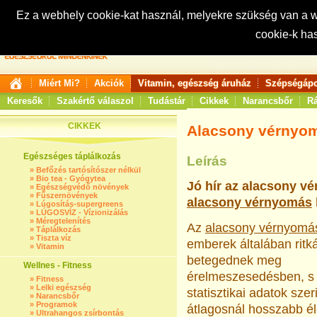
Ez a webhely cookie-kat használ, melyekre szükség van a
cookie-k ha
Keresés:
Miért Mi?
Akciók
Vitamin, egészség áruház
Szépségápo
Keresők
Szakértő válaszol
Tudástár
Cikkek
Narancsbőr
Rá
CIKKEK
Alacsony vérnyo
Egészséges táplálkozás
Leírás
»
Befőzés tartósítószer nélkül
»
Bio tea - Gyógytea
Jó hír az alacsony v
»
Egészségvédő növények
»
Fűszernövények
alacsony vérnyomás
»
Lúgosítás-supergreens
»
LÚGOSVÍZ - Vízionizálás
»
Méregtelenítés
Az
alacsony vérnyomá
»
Táplálkozás
»
Tiszta víz
emberek általában rit
»
Vitamin
betegednek meg
Wellnes - Fitness
érelmeszesedésben, s
»
Fitness
»
Lelki egészség
statisztikai adatok szer
»
Narancsbőr
»
Programok
átlagosnál hosszabb él
»
Ultrahangos zsírbontás