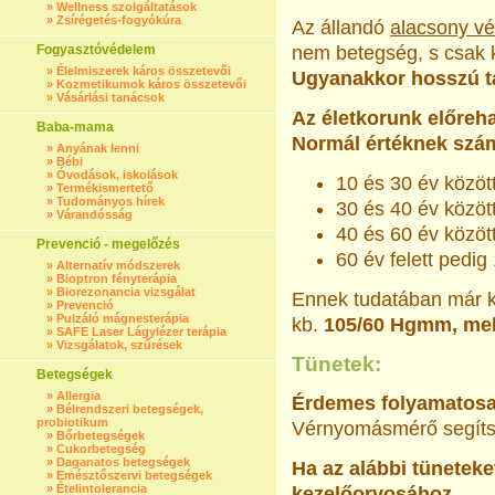
»
Wellness szolgáltatások
»
Zsírégetés-fogyókúra
Az állandó
alacsony v
Fogyasztóvédelem
nem betegség, s csak
»
Élelmiszerek káros összetevői
Ugyanakkor hosszú táv
»
Kozmetikumok káros összetevői
»
Vásárlási tanácsok
Az életkorunk előreha
Baba-mama
Normál értéknek szám
»
Anyának lenni
»
Bébi
»
Óvodások, iskolások
10 és 30 év közö
»
Termékismertető
»
Tudományos hírek
30 és 40 év közö
»
Várandósság
40 és 60 év közö
Prevenció - megelőzés
60 év felett ped
»
Alternatív módszerek
»
Bioptron fényterápia
»
Biorezonancia vizsgálat
Ennek tudatában már kö
»
Prevenció
»
Pulzáló mágnesterápia
kb.
105/60 Hgmm, mel
»
SAFE Laser Lágylézer terápia
»
Vizsgálatok, szűrések
Tünetek:
Betegségek
»
Allergia
Érdemes folyamatosa
»
Bélrendszeri betegségek,
probiotikum
Vérnyomásmérő segítsé
»
Bőrbetegségek
»
Cukorbetegség
»
Daganatos betegségek
Ha az alábbi tüneteke
»
Emésztőszervi betegségek
»
Ételintolerancia
kezelőorvosához.