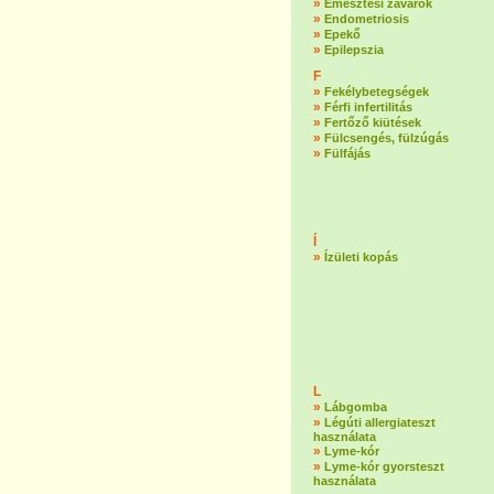
»
Emésztési zavarok
»
Endometriosis
»
Epekő
»
Epilepszia
F
»
Fekélybetegségek
»
Férfi infertilitás
»
Fertőző kiütések
»
Fülcsengés, fülzúgás
»
Fülfájás
Í
»
Ízületi kopás
L
»
Lábgomba
»
Légúti allergiateszt
használata
»
Lyme-kór
»
Lyme-kór gyorsteszt
használata