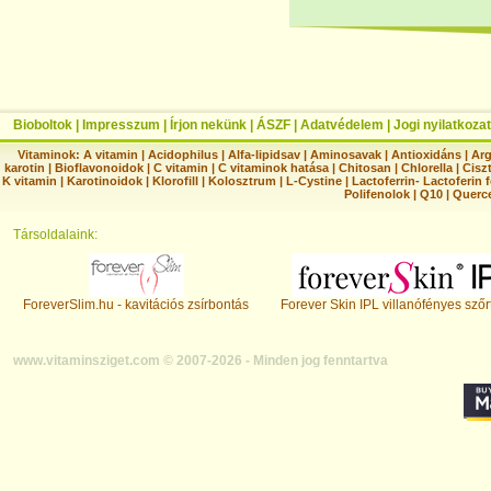
Bioboltok
|
Impresszum
|
Írjon nekünk
|
ÁSZF
|
Adatvédelem
|
Jogi nyilatkozat
Vitaminok:
A vitamin
|
Acidophilus
|
Alfa-lipidsav
|
Aminosavak
|
Antioxidáns
|
Arg
karotin
|
Bioflavonoidok
|
C vitamin
|
C vitaminok hatása
|
Chitosan
|
Chlorella
|
Ciszt
K vitamin
|
Karotinoidok
|
Klorofill
|
Kolosztrum
|
L-Cystine
|
Lactoferrin- Lactoferin 
Polifenolok
|
Q10
|
Querc
Társoldalaink:
ForeverSlim.hu - kavitációs zsírbontás
Forever Skin IPL villanófényes szőr
www.vitaminsziget.com © 2007-2026 - Minden jog fenntartva