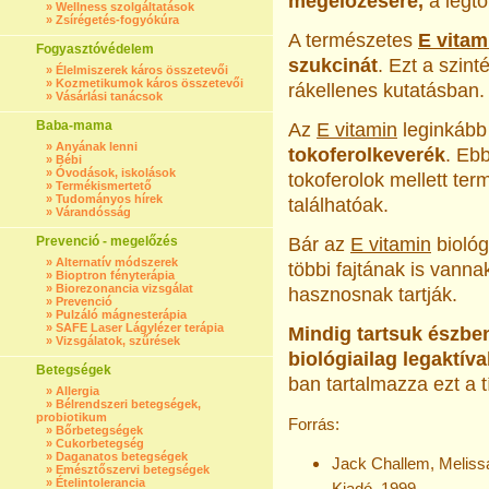
megelőzésére,
a legtö
»
Wellness szolgáltatások
»
Zsírégetés-fogyókúra
A természetes
E vitam
Fogyasztóvédelem
szukcinát
. Ezt a szint
»
Élelmiszerek káros összetevői
»
Kozmetikumok káros összetevői
rákellenes kutatásban.
»
Vásárlási tanácsok
Baba-mama
Az
E vitamin
leginkáb
»
Anyának lenni
tokoferolkeverék
. Eb
»
Bébi
»
Óvodások, iskolások
tokoferolok mellett ter
»
Termékismertető
»
Tudományos hírek
találhatóak.
»
Várandósság
Prevenció - megelőzés
Bár az
E vitamin
biológ
»
Alternatív módszerek
többi fajtának is vann
»
Bioptron fényterápia
»
Biorezonancia vizsgálat
hasznosnak tartják.
»
Prevenció
»
Pulzáló mágnesterápia
»
SAFE Laser Lágylézer terápia
Mindig tartsuk észben
»
Vizsgálatok, szűrések
biológiailag legaktíva
Betegségek
ban tartalmazza ezt a t
»
Allergia
»
Bélrendszeri betegségek,
probiotikum
Forrás:
»
Bőrbetegségek
»
Cukorbetegség
»
Daganatos betegségek
Jack Challem, Meliss
»
Emésztőszervi betegségek
»
Ételintolerancia
Kiadó, 1999.