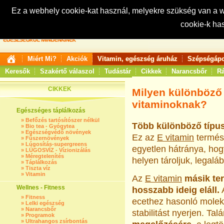
Ez a webhely cookie-kat használ, melyekre szükség van a
cookie-k ha
Keresés:
Miért Mi?
Akciók
Vitamin, egészség áruház
Szépségápo
Keresők
Szakértő válaszol
Tudástár
Cikkek
Narancsbőr
Rá
CIKKEK
Milyen különböző 
vitaminoknak?
Egészséges táplálkozás
»
Befőzés tartósítószer nélkül
Több különböző típu
»
Bio tea - Gyógytea
»
Egészségvédő növények
Ez az
E vitamin
termész
»
Fűszernövények
»
Lúgosítás-supergreens
egyetlen hátránya, ho
»
LÚGOSVÍZ - Vízionizálás
»
Méregtelenítés
helyen tároljuk, legalá
»
Táplálkozás
»
Tiszta víz
»
Vitamin
Az
E vitamin
másik te
Wellnes - Fitness
hosszabb ideig eláll.
A
»
Fitness
ecethez hasonló molek
»
Lelki egészség
»
Narancsbőr
stabilitást nyerjen. Tal
»
Programok
»
Ultrahangos zsírbontás