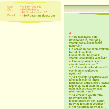
Mobil:
»
+36 30 7262 647
Cím:
»
2040 Budaörs,
Törökbálinti utca 42/B
E-mail:
»
info@vitaminsziget.com
A
»
A búzacsíraolaj nem
ugyanolyan jó, mint az E
vitamin táplálékkiegészítő
tabletták?
»
A családomban igen gyakran
fordul elő mellrák.
Elképzelhető, hogy az E
vitamin csökkenti a veszélyt?
»
A növényi olajok is jó E
vitamin források nem?
»
Az E vitamin a Parkinson-kór
esetében is segítséget
nyújthat?
»
Az E vitaminnal kapcsolatos
hírek már-már túl jónak
hangzanak ahhoz, hogy igazak
legyenek. Az E vitamint ezek
után akár csodaszernek is
tekinthetjük, nem?
»
Az orvosom azt mondta,
hogy fibrocisztás
mellbetegségem van. Lehet,
hogy az E vitamin segíthet?
»
Azt hallottam, hogy az E