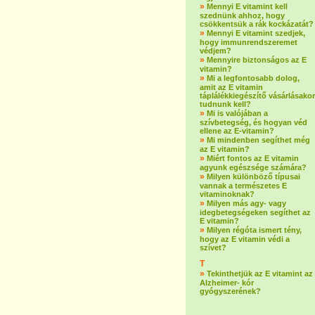
»
Mennyi E vitamint kell
szednünk ahhoz, hogy
csökkentsük a rák kockázatát?
»
Mennyi E vitamint szedjek,
hogy immunrendszeremet
védjem?
»
Mennyire biztonságos az E
vitamin?
»
Mi a legfontosabb dolog,
amit az E vitamin
táplálékkiegészítő vásárlásakor
tudnunk kell?
»
Mi is valójában a
szívbetegség, és hogyan véd
ellene az E-vitamin?
»
Mi mindenben segíthet még
az E vitamin?
»
Miért fontos az E vitamin
agyunk egészsége számára?
»
Milyen különböző típusai
vannak a természetes E
vitaminoknak?
»
Milyen más agy- vagy
idegbetegségeken segíthet az
E vitamin?
»
Milyen régóta ismert tény,
hogy az E vitamin védi a
szívet?
T
»
Tekinthetjük az E vitamint az
Alzheimer- kór
gyógyszerének?