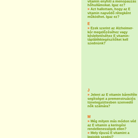
vitamin enyhíti a menopauzás
hőhullámokat. Igaz ez?
»
Azt hallottam, hogy az E
vitamin napvédő rétegként
működhet. Igaz ez?
E
»
Ezek szerint az Alzheimer-
kór megelőzéséhez vagy
késleltetéséhez E vitamin-
táplálékkiegészítőket kell
szednünk?
J
»
Jelent az E vitamin bármiféle
segítséget a premenstruációs
tünetegyüttesben szenvedő
nők számára?
M
»
Még milyen más módon véd
az E vitamin a keringési
rendellenességek ellen?
»
Mely típusú E vitamint a
legjobb szedni?