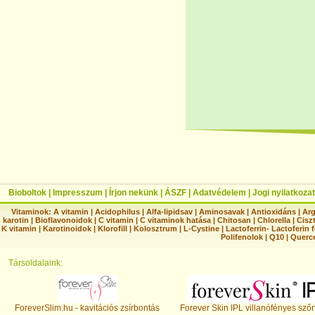
Bioboltok
|
Impresszum
|
Írjon nekünk
|
ÁSZF
|
Adatvédelem
|
Jogi nyilatkozat
Vitaminok:
A vitamin
|
Acidophilus
|
Alfa-lipidsav
|
Aminosavak
|
Antioxidáns
|
Arg
karotin
|
Bioflavonoidok
|
C vitamin
|
C vitaminok hatása
|
Chitosan
|
Chlorella
|
Ciszt
K vitamin
|
Karotinoidok
|
Klorofill
|
Kolosztrum
|
L-Cystine
|
Lactoferrin- Lactoferin 
Polifenolok
|
Q10
|
Querc
Társoldalaink:
ForeverSlim.hu - kavitációs zsírbontás
Forever Skin IPL villanófényes szőr