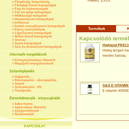
»
Fáradtság, kimerültség
»
Férfiakat érintő betegségek
»
Fog és ínybetegségek
»
Fül-orr-gége betegségei
»
Hétköznapi mérgeink
»
Idegrendszeri betegségek
»
Influenza
»
Ízületi, mozgásszervi betegségek
Termékek
K
»
Káros szenvedélyek
»
Légzőszervi betegségek
»
Nőket érintő betegségek
Kapcsolódó termé
»
Stressz
»
Szem betegségek
Highland PR813
»
Szív és érrendszeri betegségek
Hideg tengeri ha
Alternatív megoldások
mentes halolaj.
»
Környezettudatos életmód
»
Megújuló energiaforrások
Szépségápolás
»
Hajápolás
»
Ránctalanító - ránctalanítás
»
Smink
G&G E-VITAMIN
»
Szőrtelenítés - IPL
»
Testápolás
E-vitamin 400NE 
Életmódinterjúk - könyvajánlók
»
baba-mama
»
egészséges életmód
»
gyógynövények
»
Sztárinterjúk
KAPCSOLAT