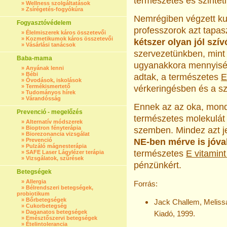
természetes és szintet
»
Wellness szolgáltatások
»
Zsírégetés-fogyókúra
Nemrégiben végzett ku
Fogyasztóvédelem
professzorok azt tapas
»
Élelmiszerek káros összetevői
»
Kozmetikumok káros összetevői
kétszer olyan jól szív
»
Vásárlási tanácsok
szervezetünkben, mint 
Baba-mama
ugyanakkora mennyiségű
»
Anyának lenni
»
Bébi
adtak, a természetes
E
»
Óvodások, iskolások
»
Termékismertető
vérkeringésben és a sz
»
Tudományos hírek
»
Várandósság
Ennek az az oka, mond
Prevenció - megelőzés
természetes molekulát e
»
Alternatív módszerek
»
Bioptron fényterápia
szemben. Mindez azt je
»
Biorezonancia vizsgálat
»
Prevenció
NE-ben mérve is jóval
»
Pulzáló mágnesterápia
természetes
E vitamin
»
SAFE Laser Lágylézer terápia
»
Vizsgálatok, szűrések
pénzünkért.
Betegségek
»
Allergia
Forrás:
»
Bélrendszeri betegségek,
probiotikum
»
Bőrbetegségek
Jack Challem, Meliss
»
Cukorbetegség
»
Daganatos betegségek
Kiadó, 1999.
»
Emésztőszervi betegségek
»
Ételintolerancia