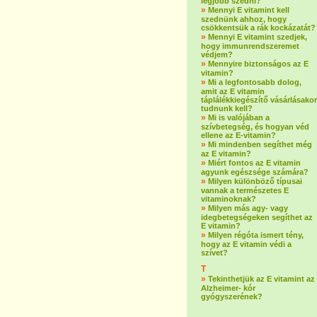
legjobb szedni?
»
Mennyi E vitamint kell
szednünk ahhoz, hogy
csökkentsük a rák kockázatát?
»
Mennyi E vitamint szedjek,
hogy immunrendszeremet
védjem?
»
Mennyire biztonságos az E
vitamin?
»
Mi a legfontosabb dolog,
amit az E vitamin
táplálékkiegészítő vásárlásakor
tudnunk kell?
»
Mi is valójában a
szívbetegség, és hogyan véd
ellene az E-vitamin?
»
Mi mindenben segíthet még
az E vitamin?
»
Miért fontos az E vitamin
agyunk egészsége számára?
»
Milyen különböző típusai
vannak a természetes E
vitaminoknak?
»
Milyen más agy- vagy
idegbetegségeken segíthet az
E vitamin?
»
Milyen régóta ismert tény,
hogy az E vitamin védi a
szívet?
T
»
Tekinthetjük az E vitamint az
Alzheimer- kór
gyógyszerének?