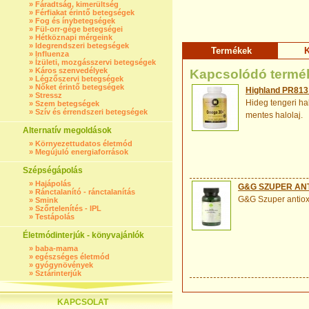
»
Fáradtság, kimerültség
»
Férfiakat érintő betegségek
»
Fog és ínybetegségek
»
Fül-orr-gége betegségei
»
Hétköznapi mérgeink
»
Idegrendszeri betegségek
Termékek
K
»
Influenza
»
Ízületi, mozgásszervi betegségek
»
Káros szenvedélyek
Kapcsolódó termé
»
Légzőszervi betegségek
»
Nőket érintő betegségek
Highland PR813
»
Stressz
Hideg tengeri ha
»
Szem betegségek
»
Szív és érrendszeri betegségek
mentes halolaj.
Alternatív megoldások
»
Környezettudatos életmód
»
Megújuló energiaforrások
Szépségápolás
»
Hajápolás
G&G SZUPER ANT
»
Ránctalanító - ránctalanítás
G&G Szuper antiox
»
Smink
»
Szőrtelenítés - IPL
»
Testápolás
Életmódinterjúk - könyvajánlók
»
baba-mama
»
egészséges életmód
»
gyógynövények
»
Sztárinterjúk
KAPCSOLAT