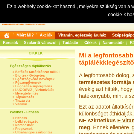
Ez a webhely cookie-kat használ, melyekre szükség van a
cookie-k ha
Keresés:
Miért Mi?
Akciók
Vitamin, egészség áruház
Szépségápo
Keresők
Szakértő válaszol
Tudástár
Cikkek
Narancsbőr
Rá
CIKKEK
Mi a legfontosabb
táplálékkiegészít
Egészséges táplálkozás
»
Befőzés tartósítószer nélkül
A legfontosabb dolog, 
»
Bio tea - Gyógytea
»
Egészségvédő növények
természetes formája 
»
Fűszernövények
»
Lúgosítás-supergreens
évekig azt hitték, hog
»
LÚGOSVÍZ - Vízionizálás
»
Méregtelenítés
hatékonyabb, mint a sz
»
Táplálkozás
»
Tiszta víz
»
Vitamin
Ezt az adatot állatkísé
Wellnes - Fitness
különbséget áthidalják,
»
Fitness
NE szintetikus
E vita
»
Lelki egészség
»
Narancsbőr
meg
. Ennek ellenére 
»
Programok
»
Ultrahangos zsírbontás