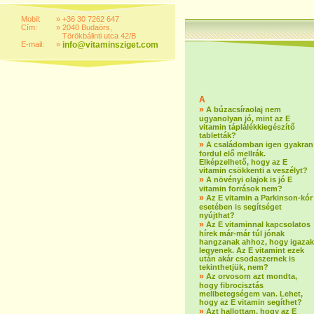
Mobil:
»
+36 30 7262 647
Cím:
»
2040 Budaörs,
Törökbálinti utca 42/B
E-mail:
»
info@vitaminsziget.com
A
»
A búzacsíraolaj nem
ugyanolyan jó, mint az E
vitamin táplálékkiegészítő
tabletták?
»
A családomban igen gyakran
fordul elő mellrák.
Elképzelhető, hogy az E
vitamin csökkenti a veszélyt?
»
A növényi olajok is jó E
vitamin források nem?
»
Az E vitamin a Parkinson-kór
esetében is segítséget
nyújthat?
»
Az E vitaminnal kapcsolatos
hírek már-már túl jónak
hangzanak ahhoz, hogy igazak
legyenek. Az E vitamint ezek
után akár csodaszernek is
tekinthetjük, nem?
»
Az orvosom azt mondta,
hogy fibrocisztás
mellbetegségem van. Lehet,
hogy az E vitamin segíthet?
»
Azt hallottam, hogy az E