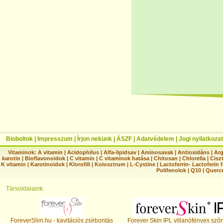
Bioboltok
|
Impresszum
|
Írjon nekünk
|
ÁSZF
|
Adatvédelem
|
Jogi nyilatkozat
Vitaminok:
A vitamin
|
Acidophilus
|
Alfa-lipidsav
|
Aminosavak
|
Antioxidáns
|
Arg
karotin
|
Bioflavonoidok
|
C vitamin
|
C vitaminok hatása
|
Chitosan
|
Chlorella
|
Ciszt
K vitamin
|
Karotinoidok
|
Klorofill
|
Kolosztrum
|
L-Cystine
|
Lactoferrin- Lactoferin 
Polifenolok
|
Q10
|
Querc
Társoldalaink:
ForeverSlim.hu - kavitációs zsírbontás
Forever Skin IPL villanófényes szőr