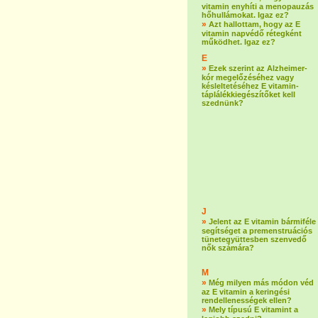
vitamin enyhíti a menopauzás
hőhullámokat. Igaz ez?
»
Azt hallottam, hogy az E
vitamin napvédő rétegként
működhet. Igaz ez?
E
»
Ezek szerint az Alzheimer-
kór megelőzéséhez vagy
késleltetéséhez E vitamin-
táplálékkiegészítőket kell
szednünk?
J
»
Jelent az E vitamin bármiféle
segítséget a premenstruációs
tünetegyüttesben szenvedő
nők számára?
M
»
Még milyen más módon véd
az E vitamin a keringési
rendellenességek ellen?
»
Mely típusú E vitamint a