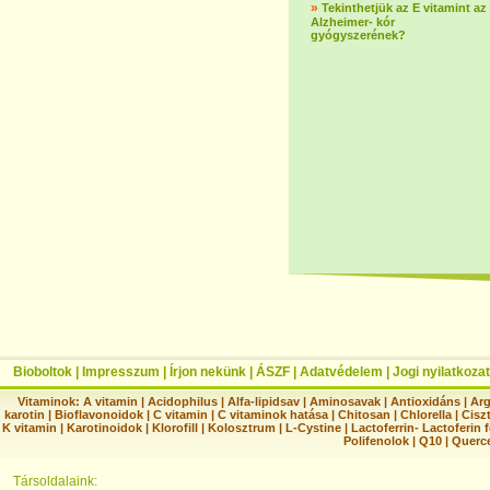
»
Tekinthetjük az E vitamint az
Alzheimer- kór
gyógyszerének?
Bioboltok
|
Impresszum
|
Írjon nekünk
|
ÁSZF
|
Adatvédelem
|
Jogi nyilatkozat
Vitaminok:
A vitamin
|
Acidophilus
|
Alfa-lipidsav
|
Aminosavak
|
Antioxidáns
|
Arg
karotin
|
Bioflavonoidok
|
C vitamin
|
C vitaminok hatása
|
Chitosan
|
Chlorella
|
Ciszt
K vitamin
|
Karotinoidok
|
Klorofill
|
Kolosztrum
|
L-Cystine
|
Lactoferrin- Lactoferin 
Polifenolok
|
Q10
|
Querc
Társoldalaink: