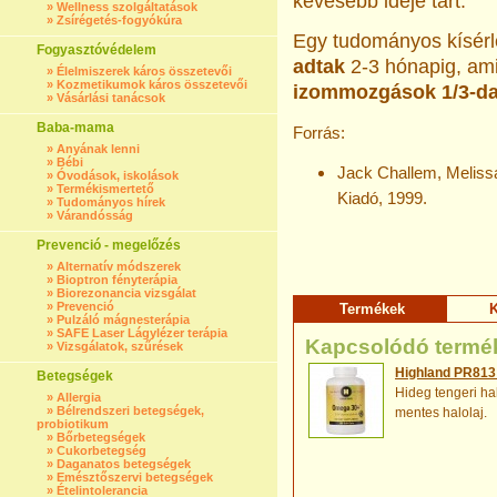
kevesebb ideje tart.
»
Wellness szolgáltatások
»
Zsírégetés-fogyókúra
Egy tudományos kísérl
Fogyasztóvédelem
adtak
2-3 hónapig, am
»
Élelmiszerek káros összetevői
»
Kozmetikumok káros összetevői
izommozgások 1/3­-da
»
Vásárlási tanácsok
Baba-mama
Forrás:
»
Anyának lenni
»
Bébi
Jack Challem, Meliss
»
Óvodások, iskolások
»
Termékismertető
Kiadó, 1999.
»
Tudományos hírek
»
Várandósság
Prevenció - megelőzés
»
Alternatív módszerek
»
Bioptron fényterápia
»
Biorezonancia vizsgálat
»
Prevenció
Termékek
K
»
Pulzáló mágnesterápia
»
SAFE Laser Lágylézer terápia
Kapcsolódó termé
»
Vizsgálatok, szűrések
Highland PR813
Betegségek
Hideg tengeri ha
»
Allergia
»
Bélrendszeri betegségek,
mentes halolaj.
probiotikum
»
Bőrbetegségek
»
Cukorbetegség
»
Daganatos betegségek
»
Emésztőszervi betegségek
»
Ételintolerancia