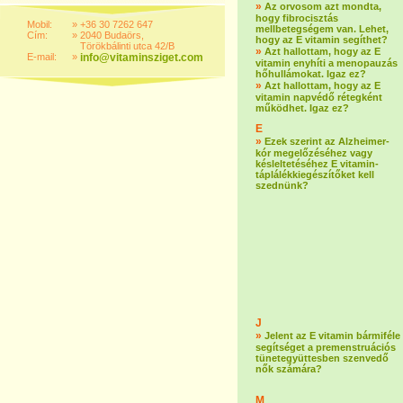
»
Az orvosom azt mondta,
hogy fibrocisztás
Mobil:
»
+36 30 7262 647
mellbetegségem van. Lehet,
Cím:
»
2040 Budaörs,
hogy az E vitamin segíthet?
Törökbálinti utca 42/B
»
Azt hallottam, hogy az E
E-mail:
»
info@vitaminsziget.com
vitamin enyhíti a menopauzás
hőhullámokat. Igaz ez?
»
Azt hallottam, hogy az E
vitamin napvédő rétegként
működhet. Igaz ez?
E
»
Ezek szerint az Alzheimer-
kór megelőzéséhez vagy
késleltetéséhez E vitamin-
táplálékkiegészítőket kell
szednünk?
J
»
Jelent az E vitamin bármiféle
segítséget a premenstruációs
tünetegyüttesben szenvedő
nők számára?
M