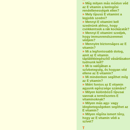
»
Még milyen más módon véd
az E vitamin a keringési
rendellenességek ellen?
»
Mely típusú E vitamint a
legjobb szedni?
»
Mennyi E vitamint kell
szednünk ahhoz, hogy
csökkentsük a rák kockázatát?
»
Mennyi E vitamint szedjek,
hogy immunrendszeremet
védjem?
»
Mennyire biztonságos az E
vitamin?
»
Mi a legfontosabb dolog,
amit az E vitamin
táplálékkiegészítő vásárlásakor
tudnunk kell?
»
Mi is valójában a
szívbetegség, és hogyan véd
ellene az E-vitamin?
»
Mi mindenben segíthet még
az E vitamin?
»
Miért fontos az E vitamin
agyunk egészsége számára?
»
Milyen különböző típusai
vannak a természetes E
vitaminoknak?
»
Milyen más agy- vagy
idegbetegségeken segíthet az
E vitamin?
»
Milyen régóta ismert tény,
hogy az E vitamin védi a
szívet?
T