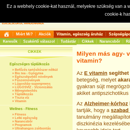
Ez a webhely cookie-kat használ, melyekre szükség van a
cookie-k ha
Keresés:
Miért Mi?
Akciók
Vitamin, egészség áruház
Szépségápo
Keresők
Szakértő válaszol
Tudástár
Cikkek
Narancsbőr
Rá
CIKKEK
Milyen más agy- v
vitamin?
Egészséges táplálkozás
»
Befőzés tartósítószer nélkül
Az
E vitamin
segíthet
»
Bio tea - Gyógytea
»
Egészségvédő növények
betegség, melyet
aka­
»
Fűszernövények
»
Lúgosítás-supergreens
gyak­ran sújt megrögzöt
»
LÚGOSVÍZ - Vízionizálás
»
Méregtelenítés
akiket antipszichotikus
»
Táplálkozás
»
Tiszta víz
»
Vitamin
Az
Alzheimer-kórhoz
Wellnes - Fitness
tartják, hogy a
szabad
»
Fitness
tanulmány megállapíto
»
Lelki egészség
»
Narancsbőr
diszkinézia kezelésébe
»
Programok
»
Ultrahangos zsírbontás