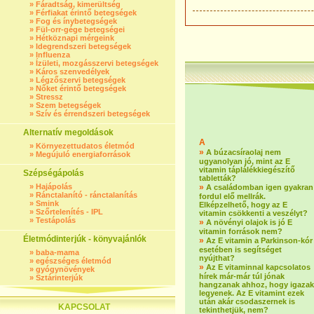
»
Fáradtság, kimerültség
»
Férfiakat érintő betegségek
»
Fog és ínybetegségek
»
Fül-orr-gége betegségei
»
Hétköznapi mérgeink
»
Idegrendszeri betegségek
»
Influenza
»
Ízületi, mozgásszervi betegségek
»
Káros szenvedélyek
»
Légzőszervi betegségek
»
Nőket érintő betegségek
»
Stressz
»
Szem betegségek
»
Szív és érrendszeri betegségek
Alternatív megoldások
A
»
Környezettudatos életmód
»
A búzacsíraolaj nem
»
Megújuló energiaforrások
ugyanolyan jó, mint az E
vitamin táplálékkiegészítő
Szépségápolás
tabletták?
»
Hajápolás
»
A családomban igen gyakran
»
Ránctalanító - ránctalanítás
fordul elő mellrák.
»
Smink
Elképzelhető, hogy az E
»
Szőrtelenítés - IPL
vitamin csökkenti a veszélyt?
»
Testápolás
»
A növényi olajok is jó E
vitamin források nem?
Életmódinterjúk - könyvajánlók
»
Az E vitamin a Parkinson-kór
esetében is segítséget
»
baba-mama
nyújthat?
»
egészséges életmód
»
Az E vitaminnal kapcsolatos
»
gyógynövények
hírek már-már túl jónak
»
Sztárinterjúk
hangzanak ahhoz, hogy igazak
legyenek. Az E vitamint ezek
után akár csodaszernek is
KAPCSOLAT
tekinthetjük, nem?