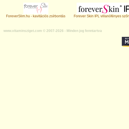
ForeverSlim.hu - kavitációs zsírbontás
Forever Skin IPL villanófényes szőr
www.vitaminsziget.com © 2007-2026 - Minden jog fenntartva