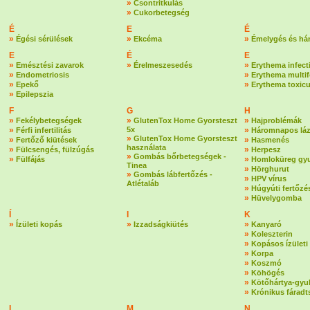
»
Csontritkulás
»
Cukorbetegség
É
E
É
»
»
»
Égési sérülések
Ekcéma
Émelygés és há
E
É
E
»
»
»
Emésztési zavarok
Érelmeszesedés
Erythema infec
»
»
Endometriosis
Erythema multi
»
»
Epekő
Erythema toxic
»
Epilepszia
F
G
H
»
»
»
Fekélybetegségek
GlutenTox Home Gyorsteszt
Hajproblémák
»
5x
»
Férfi infertilitás
Háromnapos lá
»
GlutenTox Home Gyorsteszt
»
»
Fertőző kiütések
Hasmenés
használata
»
»
Fülcsengés, fülzúgás
Herpesz
»
Gombás bőrbetegségek -
»
»
Fülfájás
Homloküreg gyu
Tinea
»
Hörghurut
»
Gombás lábfertőzés -
»
HPV vírus
Atlétaláb
»
Húgyúti fertőzé
»
Hüvelygomba
Í
I
K
»
»
»
Ízületi kopás
Izzadságkiütés
Kanyaró
»
Koleszterin
»
Kopásos ízületi
»
Korpa
»
Koszmó
»
Köhögés
»
Kötőhártya-gyu
»
Krónikus fáradt
L
M
N