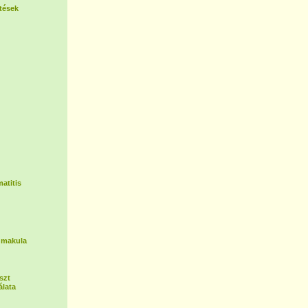
tések
atitis
 makula
szt
lata