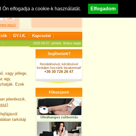
egisztráció
Nézzen körül áruházunkban!
Ön elfogadja a cookie-k használatát.
Elfogadom
A kosár jelenleg üres
ejtett jelszó
ciók
GY.I.K.
Kapcsolat
2026.08.07. péntek, Ibolya napja
Segíthetünk?
Rendelésével, kérdésével
forduljon hozzánk bizalommal!
+36 30 726 26 47
ő, vagy jellege,
az agy,
ozhatják. Ezek
Fókuszpont
an jelentkezik,
essz
).
ejfájásról
Ultrahangos zsírbontás
lában tarkótáji