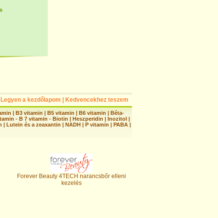
s
Legyen a kezdőlapom
|
Kedvencekhez teszem
tamin
|
B3 vitamin
|
B5 vitamin
|
B6 vitamin
|
Béta-
tamin - B 7 vitamin - Biotin
|
Heszperidin
|
Inozitol
|
n
|
Lutein és a zeaxantin
|
NADH
|
P vitamin
|
PABA
|
Forever Beauty 4TECH narancsbőr elleni
kezelés