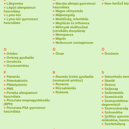
»
»
»
Lábgomba
Macska allergia gyorsteszt
Nem fertőző kiü
»
használata
Légúti allergiateszt
»
Magas vérnyomás
használata
»
»
Lyme-kór
Májbetegség
»
»
Lyme-kór gyorsteszt
Meddőség, infertilitás
használata
»
Megfázás és influenza
»
Méhnyak elváltozásai
(cervikális diszplázia)
»
Menopauza
»
Migrén
»
Molluscum contagiosum
O
Ó
Ö
»
»
»
Orbánc
Ótvar
Övsömör
»
Orrüreg gyulladás
»
Orrvérzés
»
Oszteoartritisz
P
R
S
»
»
»
Pattanás
Reumás ízületi gyulladás
Seborrheás derm
»
(reumatoid artritisz)
»
Pelenkakiütés
Skarlát
»
Rosacea
»
»
Pikkelysömör
Stressz
»
Rózsahámlás
»
»
PMS
Szájszag
»
Rubeola
»
»
Poratka allergiateszt
Székrekedés
használata
»
Szemölcsök
»
Prosztata-megnagyobbodás
»
Szemprobléma:
(BPH)
degeneráció
»
Prosztata-PSA gyorsteszt
»
Szemszárazság
használata
»
Szénanátha
»
Szifilisz gyorste
működése, haszná
»
Szürkehályog