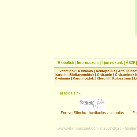
Bioboltok
|
Impresszum
|
Írjon nekünk
|
ÁSZF
Vitaminok:
A vitamin
|
Acidophilus
|
Alfa-lipidsa
karotin
|
Bioflavonoidok
|
C vitamin
|
C vitaminok 
K vitamin
|
Karotinoidok
|
Klorofill
|
Kolosztrum
|
L
Társoldalaink:
ForeverSlim.hu - kavitációs zsírbontás
Fo
www.vitaminsziget.com © 2007-2026 - Minden 