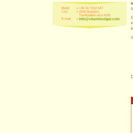
Mobil:
»
+36 30 7262 647
t
Cím:
»
2040 Budaörs,
Törökbálinti utca 42/B
G
E-mail:
»
info@vitaminsziget.com
r
t
D