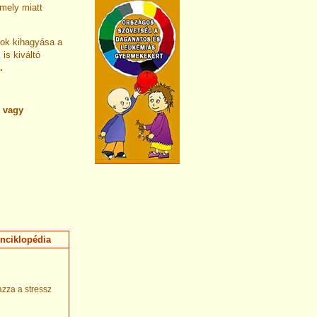
 mely miatt
kok kihagyása a
is kiváltó
.
 vagy
nciklopédia
zza a stressz