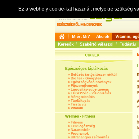
Ez a webhely cookie-kat használ, melyekre szükség v
Miért Mi?
Akciók
Vitamin, eg
Keresők
Szakértő válaszol
Tudástár
CIKKEK
L
Egészséges táplálkozás
»
Befőzés tartósítószer nélkül
R
»
Bio tea - Gyógytea
e
»
Egészségvédő növények
»
Fűszernövények
g
»
Lúgosítás-supergreens
p
»
LÚGOSVÍZ - Vízionizálás
»
Méregtelenítés
»
Táplálkozás
»
Tiszta víz
é
»
Vitamin
Wellnes - Fitness
H
b
»
Fitness
»
Lelki egészség
f
»
Narancsbőr
»
Programok
»
Ultrahangos zsírbontás