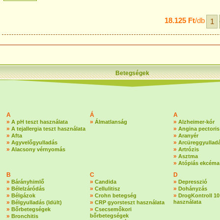
18.125 Ft
/db
Betegségek
A
Á
A
»
»
»
A pH teszt használata
Álmatlanság
Alzheimer-kór
»
»
A tejallergia teszt használata
Angina pectoris
»
»
Afta
Aranyér
»
»
Agyvelőgyulladás
Arcüreggyullad
»
»
Alacsony vérnyomás
Artrózis
»
Asztma
»
Atópiás ekcéma
B
C
D
»
»
»
Bárányhimlő
Candida
Depresszió
»
»
»
Bélelzáródás
Cellulitisz
Dohányzás
»
»
»
Bélgázok
Crohn betegség
DrogKontroll 10
»
»
használata
Bélgyulladás (Idült)
CRP gyorsteszt használata
»
»
Bőrbetegségek
Csecsemőkori
»
bőrbetegségek
Bronchitis