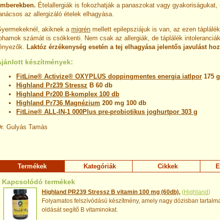
emberekben.
Ételallergiák is fokozhatják a panaszokat vagy gyakoriságukat,
anácsos az allergizáló ételek elhagyása.
yermekeknél, akiknek a
migrén
mellett epilepsziájuk is van, az ezen táplálé
ohamok számát is csökkenti. Nem csak az allergiák, de táplálék intoleranciák 
ényezők.
Laktóz érzékenység esetén a tej elhagyása jelentős javulást hoz
Ajánlott készítmények:
FitLine® Activize® OXYPLUS doppingmentes energia iatlpor
175 g
Highland Pr239
Stressz
B 60 db
Highland Pr200 B-komplex 100 db
Highland Pr736
Magnézium
200 mg 100 db
FitLine® ALL-IN-1 000Plus pre-probiotikus joghurtpor 303 g
r. Gulyás Tamás
Termékek
Kategóriák
Cikkek
E
Kapcsolódó termékek
Highland PR239 Stressz B vitamin 100 mg (60db).
(
Highland
)
Folyamatos felszívódású készítmény, amely nagy dózisban tartalma
oldását segítő B vitaminokat.