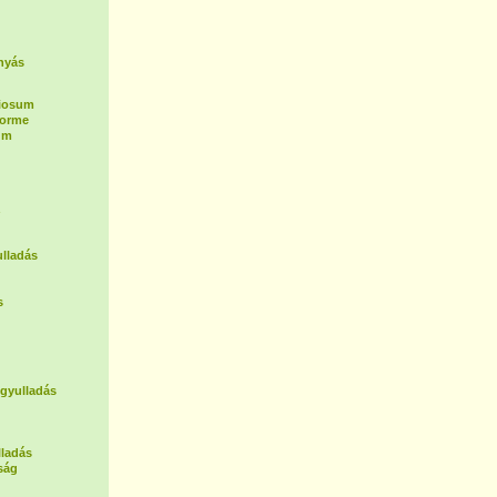
nyás
tiosum
forme
um
z
lladás
s
 gyulladás
lladás
ság