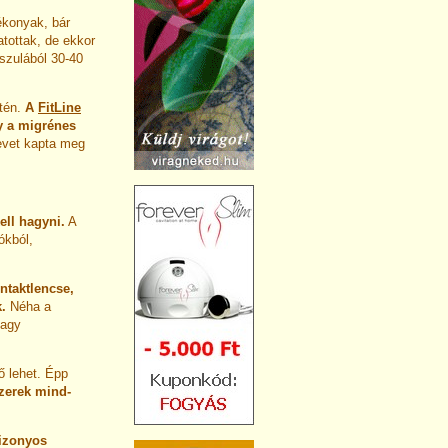
ékonyak, bár
atottak, de ekkor
szulából 30-40
tén.
A
FitLine
ly a migrénes
evet kapta meg
ell hagyni.
A
ókból,
ntaktlencse,
.
Néha a
vagy
ő lehet. Épp
szerek mind-
bizonyos