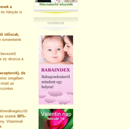
Ránctalanító készülék
yenek a
 és hányás is
li időszak,
 ismereteink
a bevezető
és ez okozza a
eceptorok), de
erinc üregében
 miatt az
zszintes
étrendkiegészítő
 az esetek
80%-
ny. Vitaminok
ok