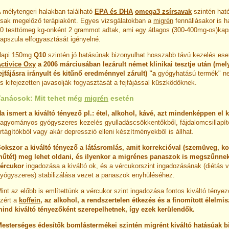
 mélytengeri halakban található
EPA és DHA
omega3 zsírsavak
szintén hat
sak megelőző terápiaként. Egyes vizsgálatokban a
migrén
fennállásakor is h
0 testtömeg kg-onként 2 grammot adtak, ami egy átlagos (300-400mg-os)kap
apszula elfogyasztását igényelné.
Napi 150mg
Q10
szintén jó hatásúnak bizonyulhat hosszabb távú kezelés ese
ctivice Oxy
a 2006 márciusában lezárult német klinikai tesztje után (me
ejfájásra irányult és kitűnő eredménnyel zárult) "a
gyógyhatású termék" n
s kifejezetten javasolják fogyasztását a fejfájással küszködőknek.
Tanácsok: Mit tehet még
migrén
esetén
a ismert a
kiváltó tényező pl.: étel, alkohol, kávé, azt mindenképpen el k
agyományos gyógyszeres kezelés gyulladáscsökkentőkből, fájdalomcsillapít
rtágítókból vagy akár depresszió elleni készítményekből is állhat.
okszor a kiváltó tényező a látásromlás, amit korrekcióval (szemüveg, ko
űtét) meg lehet oldani, és ilyenkor a migrénes panaszok is megszűnnek
ércukor
ingadozása a kiváltó ok, és a vércukorszint ingadozásának (diétás 
yógyszeres) stabilizálása vezet a panaszok enyhüléséhez.
int az előbb is említettünk a vércukor szint ingadozása fontos kiváltó tényez
zért a
koffein
, az alkohol, a rendszertelen étkezés és a finomított élelmi
ind kiváltó tényezőként szerepelhetnek, így ezek kerülendők.
esterséges édesítők bomlástermékei szintén migrént kiváltó hatásúak 