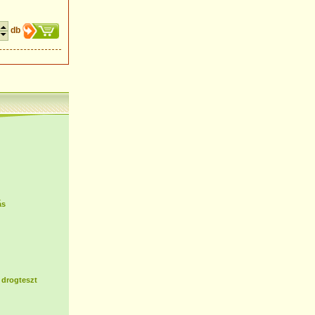
db
ás
 drogteszt