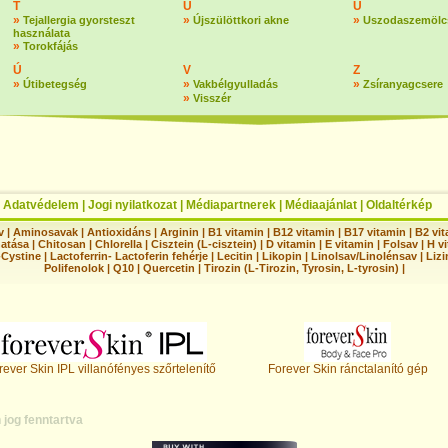
T
Ú
U
»
»
»
Tejallergia gyorsteszt
Újszülöttkori akne
Uszodaszemölc
használata
»
Torokfájás
Ú
V
Z
»
»
»
Útibetegség
Vakbélgyulladás
Zsíranyagcsere
»
Visszér
|
Adatvédelem
|
Jogi nyilatkozat
|
Médiapartnerek
|
Médiaajánlat
|
Oldaltérkép
v
|
Aminosavak
|
Antioxidáns
|
Arginin
|
B1 vitamin
|
B12 vitamin
|
B17 vitamin
|
B2 vi
hatása
|
Chitosan
|
Chlorella
|
Cisztein (L-cisztein)
|
D vitamin
|
E vitamin
|
Folsav
|
H vi
-Cystine
|
Lactoferrin- Lactoferin fehérje
|
Lecitin
|
Likopin
|
Linolsav/Linolénsav
|
Lizi
Polifenolok
|
Q10
|
Quercetin
|
Tirozin (L-Tirozin, Tyrosin, L-tyrosin)
|
rever Skin IPL villanófényes szőrtelenítő
Forever Skin ránctalanító gép
jog fenntartva