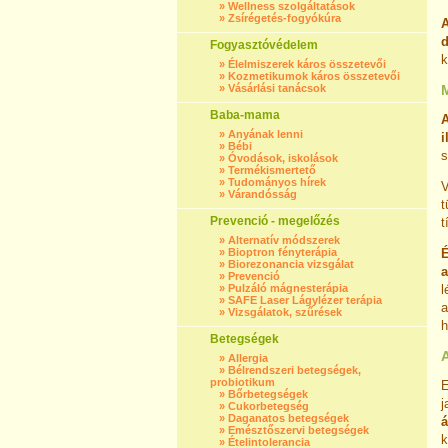
»
Wellness szolgáltatások
»
Zsírégetés-fogyókúra
d
Fogyasztóvédelem
k
»
Élelmiszerek káros összetevői
»
Kozmetikumok káros összetevői
»
Vásárlási tanácsok
Baba-mama
A
»
Anyának lenni
i
»
Bébi
s
»
Óvodások, iskolások
»
Termékismertető
»
Tudományos hírek
V
»
Várandósság
t
Prevenció - megelőzés
t
»
Alternatív módszerek
»
Bioptron fényterápia
É
»
Biorezonancia vizsgálat
a
»
Prevenció
»
Pulzáló mágnesterápia
l
»
SAFE Laser Lágylézer terápia
a
»
Vizsgálatok, szűrések
h
Betegségek
»
Allergia
»
Bélrendszeri betegségek,
probiotikum
E
»
Bőrbetegségek
j
»
Cukorbetegség
»
Daganatos betegségek
á
»
Emésztőszervi betegségek
k
»
Ételintolerancia