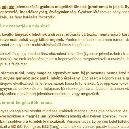
A
migrén
jelentkezését gyakran megelőző tünetek (prodróma) is jelzik. Il
epresszió, ingerlékenység, étvágytalanság.
Gyakran látászavar, hányinger
íséri, és fény hatására fokozódik.
Mik okozhatják a migrént?
 kiváltó tényezők lehetnek a
stressz
, időjárás változás, mentsruáció körü
lletve más belső vagy külső ingerek.
Pontos mechanizmusa nem ismert, de
zerint az agyi erek reaktivitásával áll összefüggésben.
alószínűleg egy kezdeti összehúzódást követően (ilyenkor jelentkezhetnek 
ünetek), az erek kitágulása miatt a koponyaűrben megnövekszik a nyomás, 
ípusus fájdalmat.
rdemes tudni, hogy maga az agyszövet nem fáj (nincsenek benne érző r
z agy-és gerinc-burok annál inkább érzékeny.
Épp ezért a koponya és a g
étrejövő elváltozások is létrehozhatnak hasonló tüneteket. Sőt épp ezen okok
gynyomás csökkenése is fejfájásos tünetekkel jár. Ez a fájdalom azonban ví
elyzetben (fekvéskor) jelentősen csökken, vagy megszűnik.
A étrend-kiegészítők hatása
gyes vizsgálatok szerint migrénes emberek magnéziumszintje csökkent. Az 
avaslatokban a
magnézium
(205-600mg)
mindig első helyen szerepel, mivel
ban csökkenti a tünetek kialakulását.
Vénásan adva 15 percen belül hatéko
özül a
B2
(50-100mg) és
B12
(1mg) vitaminokkal vannak pozitív tapasztalat