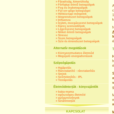
»
Fáradtság, kimerültség
»
Férfiakat érintő betegségek
A
»
Fog és ínybetegségek
c
»
Fül-orr-gége betegségei
»
Hétköznapi mérgeink
1
»
Idegrendszeri betegségek
k
»
Influenza
»
Ízületi, mozgásszervi betegségek
»
Káros szenvedélyek
»
Légzőszervi betegségek
A
»
Nőket érintő betegségek
»
Stressz
f
»
Szem betegségek
é
»
Szív és érrendszeri betegségek
Alternatív megoldások
»
Környezettudatos életmód
»
Megújuló energiaforrások
H
h
Szépségápolás
é
»
Hajápolás
»
Ránctalanító - ránctalanítás
S
»
Smink
»
Szőrtelenítés - IPL
m
»
Testápolás
v
Életmódinterjúk - könyvajánlók
g
»
baba-mama
»
egészséges életmód
M
»
gyógynövények
e
»
Sztárinterjúk
m
KAPCSOLAT
M