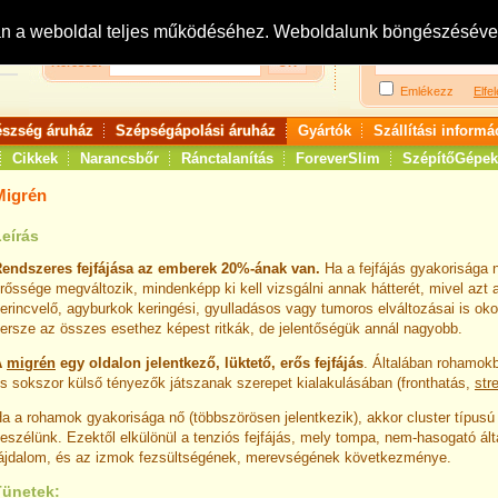
Bejelentkezés:
R
an a weboldal teljes működéséhez. Weboldalunk böngészésével 
Keresés:
Emlékezz
Elfel
észség áruház
Szépségápolási áruház
Gyártók
Szállítási informá
Cikkek
Narancsbőr
Ránctalanítás
ForeverSlim
SzépítőGépek
Migrén
eírás
endszeres fejfájása az emberek 20%-ának van.
Ha a fejfájás gyakorisága n
rőssége megváltozik, mindenképp ki kell vizsgálni annak hátterét, mivel azt 
erincvelő, agyburkok keringési, gyulladásos vagy tumoros elváltozásai is ok
ersze az összes esethez képest ritkák, de jelentőségük annál nagyobb.
A
migrén
egy oldalon jelentkező,
lüktető, erős fejfájás
. Általában rohamokb
s sokszor külső tényezők játszanak szerepet kialakulásában (fronthatás,
str
a a rohamok gyakorisága nő (többszörösen jelentkezik), akkor cluster típusú f
eszélünk. Ezektől elkülönül a tenziós fejfájás, mely tompa, nem-hasogató álta
ájdalom, és az izmok fezsültségének, merevségének következménye.
Tünetek: