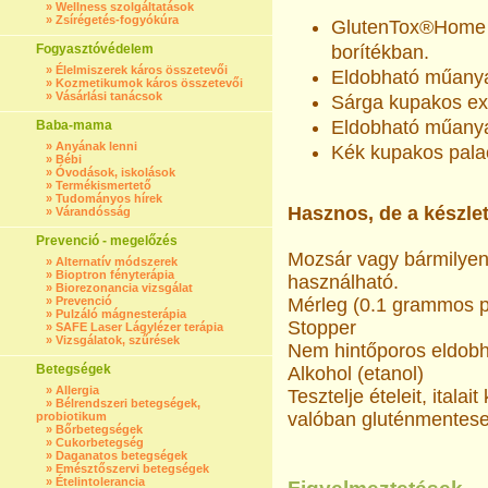
»
Wellness szolgáltatások
»
Zsírégetés-fogyókúra
GlutenTox®Home p
Fogyasztóvédelem
borítékban.
»
Élelmiszerek káros összetevői
Eldobható műanya
»
Kozmetikumok káros összetevői
»
Vásárlási tanácsok
Sárga kupakos ext
Eldobható műanyag
Baba-mama
»
Anyának lenni
Kék kupakos palac
»
Bébi
»
Óvodások, iskolások
»
Termékismertető
»
Tudományos hírek
Hasznos, de a készle
»
Várandósság
Prevenció - megelőzés
Mozsár vagy bármilyen
»
Alternatív módszerek
»
Bioptron fényterápia
használható.
»
Biorezonancia vizsgálat
»
Prevenció
Mérleg (0.1 grammos 
»
Pulzáló mágnesterápia
Stopper
»
SAFE Laser Lágylézer terápia
»
Vizsgálatok, szűrések
Nem hintőporos eldobh
Betegségek
Alkohol (etanol)
»
Allergia
Tesztelje ételeit, ital
»
Bélrendszeri betegségek,
valóban gluténmentese
probiotikum
»
Bőrbetegségek
»
Cukorbetegség
»
Daganatos betegségek
»
Emésztőszervi betegségek
»
Ételintolerancia