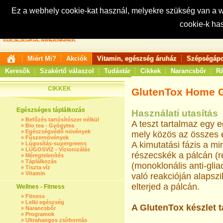
Ez a webhely cookie-kat használ, melyekre szükség van a
cookie-k ha
Keresés:
Miért Mi?
Akciók
Vitamin, egészség áruház
Szépségápo
Keresők
Szakértő válaszol
Tudástár
Cikkek
Narancsbőr
Rá
CIKKEK
GlutenTox Home G
Egészséges táplálkozás
Használati utasítás
»
Befőzés tartósítószer nélkül
A teszt tartalmaz egy e
»
Bio tea - Gyógytea
»
Egészségvédő növények
mely közös az összes é
»
Fűszernövények
A kimutatási fázis a m
»
Lúgosítás-supergreens
»
LÚGOSVÍZ - Vízionizálás
részecskék a pálcán (r
»
Méregtelenítés
»
Táplálkozás
(monoklonális anti-glia
»
Tiszta víz
»
Vitamin
való reakcióján alapszi
elterjed a pálcán.
Wellnes - Fitness
»
Fitness
»
Lelki egészség
A GlutenTox készlet t
»
Narancsbőr
»
Programok
»
Ultrahangos zsírbontás