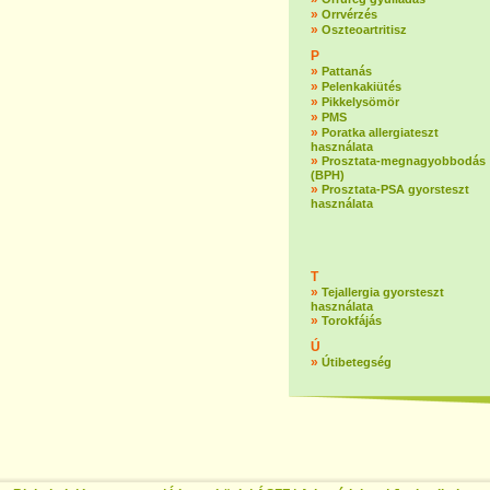
»
Orrvérzés
»
Oszteoartritisz
P
»
Pattanás
»
Pelenkakiütés
»
Pikkelysömör
»
PMS
»
Poratka allergiateszt
használata
»
Prosztata-megnagyobbodás
(BPH)
»
Prosztata-PSA gyorsteszt
használata
T
»
Tejallergia gyorsteszt
használata
»
Torokfájás
Ú
»
Útibetegség