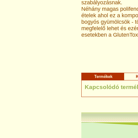
szabályozásnak.
Néhány magas polifenol
ételek ahol ez a kompo
bogyós gyümölcsök - t
megfelelő lehet és ezér
esetekben a GlutenTox
Termékek
K
Kapcsolódó termé