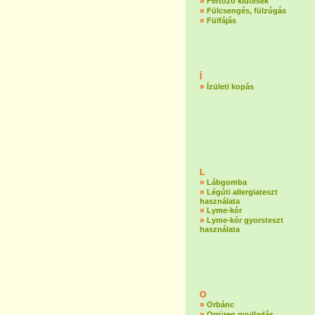
»
Fertőző kiütések
»
Fülcsengés, fülzúgás
»
Fülfájás
Í
»
Ízületi kopás
L
»
Lábgomba
»
Légúti allergiateszt
használata
»
Lyme-kór
»
Lyme-kór gyorsteszt
használata
O
»
Orbánc
»
Orrüreg gyulladás