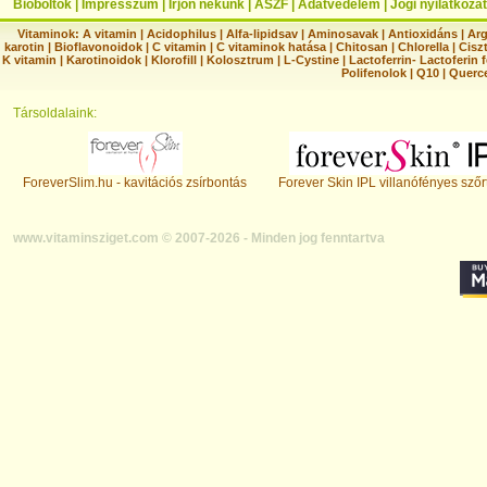
Bioboltok
|
Impresszum
|
Írjon nekünk
|
ÁSZF
|
Adatvédelem
|
Jogi nyilatkozat
Vitaminok:
A vitamin
|
Acidophilus
|
Alfa-lipidsav
|
Aminosavak
|
Antioxidáns
|
Arg
karotin
|
Bioflavonoidok
|
C vitamin
|
C vitaminok hatása
|
Chitosan
|
Chlorella
|
Ciszt
K vitamin
|
Karotinoidok
|
Klorofill
|
Kolosztrum
|
L-Cystine
|
Lactoferrin- Lactoferin 
Polifenolok
|
Q10
|
Querc
Társoldalaink:
ForeverSlim.hu - kavitációs zsírbontás
Forever Skin IPL villanófényes szőr
www.vitaminsziget.com © 2007-2026 - Minden jog fenntartva