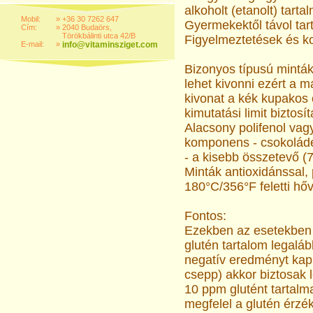
alkoholt (etanolt) tarta
Mobil:
»
+36 30 7262 647
Gyermekektől távol tar
Cím:
»
2040 Budaörs,
Törökbálinti utca 42/B
Figyelmeztetések és k
E-mail:
»
info@vitaminsziget.com
Bizonyos típusú minták
lehet kivonni ezért a 
kivonat a kék kupakos 
kimutatási limit biztos
Alacsony polifenol vag
komponens - csokoládé,
- a kisebb összetevő (
Minták antioxidánssal, 
180°C/356°F feletti hőv
Fontos:
Ezekben az esetekben ú
glutén tartalom legalá
negatív eredményt kap
csepp) akkor biztosak 
10 ppm glutént tartalm
megfelel a glutén érzé