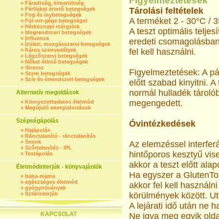
Figyelmeztetések
»
Fáradtság, kimerültség
»
Férfiakat érintő betegségek
Tárolási feltételek
»
Fog és ínybetegségek
A terméket 2 - 30°C / 35
»
Fül-orr-gége betegségei
»
Hétköznapi mérgeink
A teszt optimális telj
»
Idegrendszeri betegségek
»
Influenza
eredeti csomagolásban ke
»
Ízületi, mozgásszervi betegségek
»
Káros szenvedélyek
fel kell használni.
»
Légzőszervi betegségek
»
Nőket érintő betegségek
»
Stressz
Figyelmeztetések: A pá
»
Szem betegségek
»
Szív és érrendszeri betegségek
előtt szabad kinyitni. 
normál hulladék tárolób
Alternatív megoldások
megengedett.
»
Környezettudatos életmód
»
Megújuló energiaforrások
Szépségápolás
Óvintézkedések
»
Hajápolás
»
Ránctalanító - ránctalanítás
»
Smink
Az elemzéssel interfe
»
Szőrtelenítés - IPL
hintőporos kesztyű vis
»
Testápolás
akkor a teszt előtt al
Életmódinterjúk - könyvajánlók
Ha egyszer a GlutenTox
»
baba-mama
»
egészséges életmód
akkor fel kell használn
»
gyógynövények
»
Sztárinterjúk
körülmények között. Ut
A lejárati idő után ne 
KAPCSOLAT
Ne igya meg egyik olda