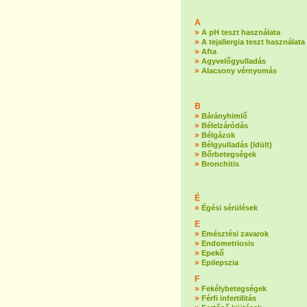
A
»
A pH teszt használata
»
A tejallergia teszt használata
»
Afta
»
Agyvelőgyulladás
»
Alacsony vérnyomás
B
»
Bárányhimlő
»
Bélelzáródás
»
Bélgázok
»
Bélgyulladás (Idült)
»
Bőrbetegségek
»
Bronchitis
É
»
Égési sérülések
E
»
Emésztési zavarok
»
Endometriosis
»
Epekő
»
Epilepszia
F
»
Fekélybetegségek
»
Férfi infertilitás