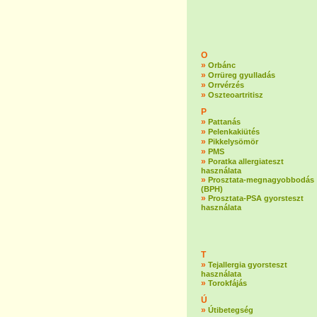
O
»
Orbánc
»
Orrüreg gyulladás
»
Orrvérzés
»
Oszteoartritisz
P
»
Pattanás
»
Pelenkakiütés
»
Pikkelysömör
»
PMS
»
Poratka allergiateszt
használata
»
Prosztata-megnagyobbodás
(BPH)
»
Prosztata-PSA gyorsteszt
használata
T
»
Tejallergia gyorsteszt
használata
»
Torokfájás
Ú
»
Útibetegség