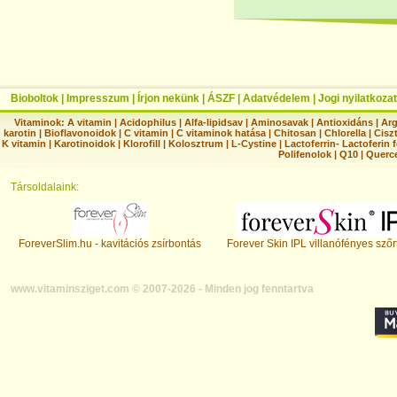
Bioboltok
|
Impresszum
|
Írjon nekünk
|
ÁSZF
|
Adatvédelem
|
Jogi nyilatkozat
Vitaminok:
A vitamin
|
Acidophilus
|
Alfa-lipidsav
|
Aminosavak
|
Antioxidáns
|
Arg
karotin
|
Bioflavonoidok
|
C vitamin
|
C vitaminok hatása
|
Chitosan
|
Chlorella
|
Ciszt
K vitamin
|
Karotinoidok
|
Klorofill
|
Kolosztrum
|
L-Cystine
|
Lactoferrin- Lactoferin 
Polifenolok
|
Q10
|
Querc
Társoldalaink:
ForeverSlim.hu - kavitációs zsírbontás
Forever Skin IPL villanófényes szőr
www.vitaminsziget.com © 2007-2026 - Minden jog fenntartva