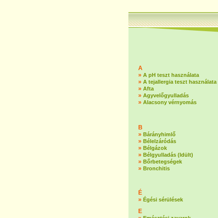
A
»
A pH teszt használata
»
A tejallergia teszt használata
»
Afta
»
Agyvelőgyulladás
»
Alacsony vérnyomás
B
»
Bárányhimlő
»
Bélelzáródás
»
Bélgázok
»
Bélgyulladás (Idült)
»
Bőrbetegségek
»
Bronchitis
É
»
Égési sérülések
E