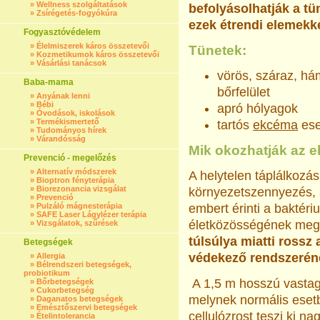
»
Wellness szolgáltatások
befolyásolhatják a tün
»
Zsírégetés-fogyókúra
ezek étrendi elemekke
Fogyasztóvédelem
»
Élelmiszerek káros összetevői
Tünetek:
»
Kozmetikumok káros összetevői
»
Vásárlási tanácsok
vörös, száraz, há
Baba-mama
bőrfelület
»
Anyának lenni
»
Bébi
apró hólyagok
»
Óvodások, iskolások
»
Termékismertető
tartós
ekcéma
ese
»
Tudományos hírek
»
Várandósság
Mik okozhatják az
Prevenció - megelőzés
»
Alternatív módszerek
A helytelen táplálkozás 
»
Bioptron fényterápia
»
Biorezonancia vizsgálat
környezetszennyezés, 
»
Prevenció
»
Pulzáló mágnesterápia
embert érinti a baktér
»
SAFE Laser Lágylézer terápia
életközösségének me
»
Vizsgálatok, szűrések
túlsúlya miatti ross
Betegségek
védekező rendszeréne
»
Allergia
»
Bélrendszeri betegségek,
probiotikum
A 1,5 m hosszú vastagb
»
Bőrbetegségek
»
Cukorbetegség
melynek normális eset
»
Daganatos betegségek
»
Emésztőszervi betegségek
cellulózrost teszi ki na
»
Ételintolerancia