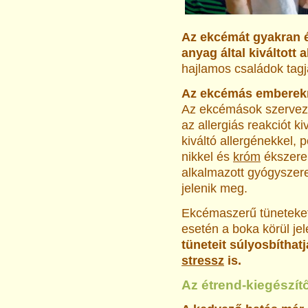
Az ekcémát gyakran él
anyag által ki­váltott 
hajlamos családok tagj
Az ekcémás emberekn
Az ekcémások szerveze
az allergiás reakciót ki
kiváltó allergénekkel,
nikkel és
króm
ékszerek
alkalmazott gyógyszerek
jelenik meg.
Ekcémaszerű tüneteket 
esetén a boka körül jel
tüneteit súlyosbíthatj
stressz
is.
Az étrend-kiegészít