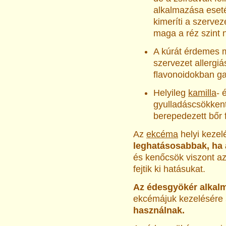
alkalmazása eset
kimeríti a szervez
maga a réz szint n
A kúrát érdemes m
szervezet allergiá
flavonoidokban g
Helyileg
kamilla
- 
gyulla­dáscsökken
berepedezett bőr 
Az
ekcéma
helyi kezel
leghatásosabbak, ha 
és kenőcsök viszont a
fejtik ki hatásu­kat.
Az édesgyökér alkalm
ekcémájuk kezelésére
használnak.