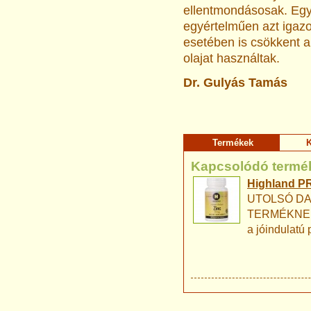
ellentmondásosak.
Egy
egyértelműen azt igazo
esetében is csökkent a 
olajat használtak.
Dr. Gulyás Tamás
Termékek
K
Kapcsolódó termé
Highland PR
UTOLSÓ DA
TERMÉKNEK! J
a jóindulat