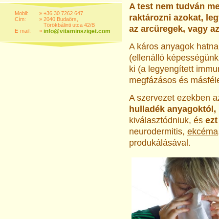
A test nem tudván me
Mobil:
»
+36 30 7262 647
raktározni azokat, l
Cím:
»
2040 Budaörs,
Törökbálinti utca 42/B
az arcüregek, vagy az
E-mail:
»
info@vitaminsziget.com
A káros anyagok hatnak
(ellenálló képességünk
ki (a legyengített immu
megfázásos és másféle 
A szervezet ezekben 
hulladék anyagoktól,
kiválasztódniuk, és
ezt
neurodermitis,
ekcéma
produkálásával.