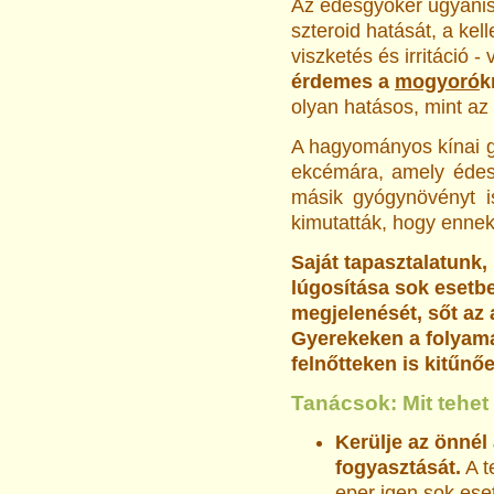
Az édesgyökér ugyanis 
szteroid hatását, a kel
viszketés és irri­táció 
érde­mes a
mogyoró
k
olyan hatásos, mint az
A hagyományos kínai g
ekcémára, amely édesg
másik gyógynövényt i
kimutatták, hogy ennek
Saját tapasztalatunk,
lúgosítása sok esetbe
megjelenését, sőt az 
Gyerekeken a folyam
felnőtteken is kitűn
Tanácsok: Mit tehe
Kerülje az önnél 
fogyasztását.
A t
eper
igen sok eset