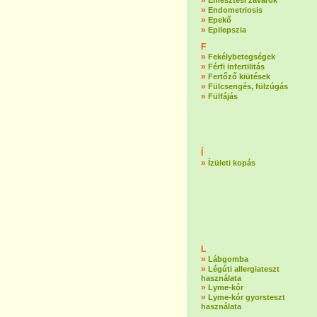
»
Emésztési zavarok
»
Endometriosis
»
Epekő
»
Epilepszia
F
»
Fekélybetegségek
»
Férfi infertilitás
»
Fertőző kiütések
»
Fülcsengés, fülzúgás
»
Fülfájás
Í
»
Ízületi kopás
L
»
Lábgomba
»
Légúti allergiateszt
használata
»
Lyme-kór
»
Lyme-kór gyorsteszt
használata