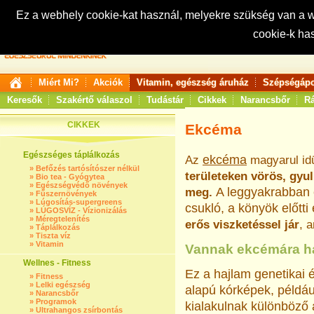
Ez a webhely cookie-kat használ, melyekre szükség van a
cookie-k ha
Keresés:
Miért Mi?
Akciók
Vitamin, egészség áruház
Szépségápo
Keresők
Szakértő válaszol
Tudástár
Cikkek
Narancsbőr
Rá
CIKKEK
Ekcéma
Egészséges táplálkozás
ekcéma
Az
magyarul
id
»
Befőzés tartósítószer nélkül
terüle­teken vörös, gyu
»
Bio tea - Gyógytea
»
Egészségvédő növények
A leg­gyakrabban é
meg.
»
Fűszernövények
»
Lúgosítás-supergreens
csukló, a könyök előtti 
»
LÚGOSVÍZ - Vízionizálás
»
Méregtelenítés
erős viszketéssel jár
, 
»
Táplálkozás
»
Tiszta víz
»
Vitamin
Vannak ekcémára h
Wellnes - Fitness
Ez a hajlam genetikai é
»
Fitness
»
Lelki egészség
alapú kórképek, példá
»
Narancsbőr
»
Programok
kialakulnak különböző 
»
Ultrahangos zsírbontás