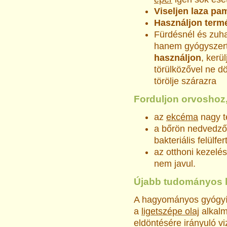
Viseljen laza pa
Használjon term
Fürdésnél és zuha
hanem gyógyszer
használjon
, kerü
törülközővel ne d
törölje szárazra
Forduljon orvoshoz,
az
ekcéma
nagy te
a bőrön nedvedző,
bakteriális felülfe
az otthoni kezelé
nem javul.
Újabb tudományos 
A hagyományos gyógyít
a
ligetszépe olaj
alkal
eldöntésére irányuló v