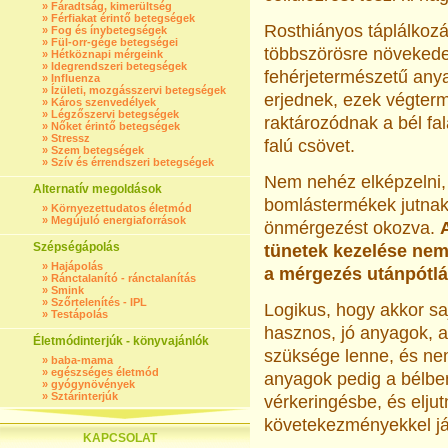
»
Fáradtság, kimerültség
»
Férfiakat érintő betegségek
Rosthiányos táplálkozás
»
Fog és ínybetegségek
»
Fül-orr-gége betegségei
többszörösre növekedet
»
Hétköznapi mérgeink
»
Idegrendszeri betegségek
fehérjetermészetű any
»
Influenza
»
Ízületi, mozgásszervi betegségek
erjednek, ezek végterm
»
Káros szenvedélyek
»
Légzőszervi betegségek
raktározódnak a bél fa
»
Nőket érintő betegségek
»
Stressz
falú csövet.
»
Szem betegségek
»
Szív és érrendszeri betegségek
Nem nehéz elképzelni, 
Alternatív megoldások
bomlástermékek jutnak 
»
Környezettudatos életmód
»
Megújuló energiaforrások
önmérgezést okozva.
Szépségápolás
tünetek kezelése nem
»
Hajápolás
a mérgezés utánpótlá
»
Ránctalanító - ránctalanítás
»
Smink
»
Szőrtelenítés - IPL
Logikus, hogy akkor sa
»
Testápolás
hasznos, jó anyagok, a
Életmódinterjúk - könyvajánlók
szüksége lenne, és nem
»
baba-mama
»
egészséges életmód
anyagok pedig a bélbe
»
gyógynövények
»
Sztárinterjúk
vérkeringésbe, és elju
követekezményekkel já
KAPCSOLAT