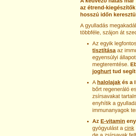
A kedvező hatás már 
az étrend-kiegészítő
hosszú időn keresztü
A gyulladás megakadály
többféle, szájon át sze
Az egyik legfont
tisztítása
az imm
egyensúlyi állapo
megteremtése.
E
joghurt
tud segít
A
halolajak
és a I
bőrt regeneráló es
zsírsavakat tartal
enyhítik a gyullad
immunanyagok ter
Az
E-vitamin
enyh
gyógyulást a
cink
de a zsírsavak fe