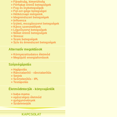
»
Fáradtság, kimerültség
»
Férfiakat érintő betegségek
»
Fog és ínybetegségek
»
Fül-orr-gége betegségei
»
Hétköznapi mérgeink
»
Idegrendszeri betegségek
»
Influenza
»
Ízületi, mozgásszervi betegségek
»
Káros szenvedélyek
»
Légzőszervi betegségek
»
Nőket érintő betegségek
»
Stressz
»
Szem betegségek
»
Szív és érrendszeri betegségek
Alternatív megoldások
»
Környezettudatos életmód
»
Megújuló energiaforrások
Szépségápolás
»
Hajápolás
»
Ránctalanító - ránctalanítás
»
Smink
»
Szőrtelenítés - IPL
»
Testápolás
Életmódinterjúk - könyvajánlók
»
baba-mama
»
egészséges életmód
»
gyógynövények
»
Sztárinterjúk
KAPCSOLAT