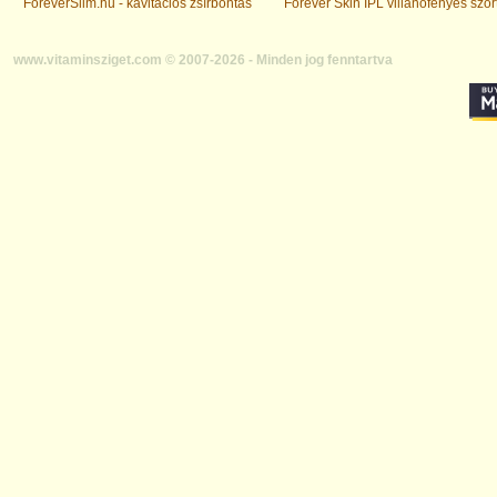
ForeverSlim.hu - kavitációs zsírbontás
Forever Skin IPL villanófényes szőr
www.vitaminsziget.com © 2007-2026 - Minden jog fenntartva