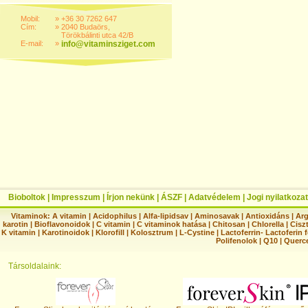
Mobil:
»
+36 30 7262 647
Cím:
»
2040 Budaörs,
Törökbálinti utca 42/B
E-mail:
»
info@vitaminsziget.com
Bioboltok
|
Impresszum
|
Írjon nekünk
|
ÁSZF
|
Adatvédelem
|
Jogi nyilatkozat
Vitaminok:
A vitamin
|
Acidophilus
|
Alfa-lipidsav
|
Aminosavak
|
Antioxidáns
|
Arg
karotin
|
Bioflavonoidok
|
C vitamin
|
C vitaminok hatása
|
Chitosan
|
Chlorella
|
Ciszt
K vitamin
|
Karotinoidok
|
Klorofill
|
Kolosztrum
|
L-Cystine
|
Lactoferrin- Lactoferin 
Polifenolok
|
Q10
|
Querc
Társoldalaink: