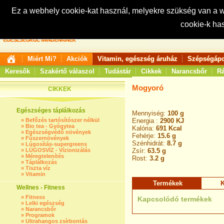
Ez a webhely cookie-kat használ, melyekre szükség van a
cookie-k ha
Keresés:
Miért Mi?
Akciók
Vitamin, egészség áruház
Szépségápo
Keresők
Szakértő válaszol
Tudástár
Cikkek
Narancsbőr
Rá
Mogyoró
CIKKEK
Egészséges táplálkozás
Mennyiség:
100 g
»
Befőzés tartósítószer nélkül
Energia :
2900 KJ
»
Bio tea - Gyógytea
Kalória:
691 Kcal
»
Egészségvédő növények
Fehérje:
15.6 g
»
Fűszernövények
Szénhidrát:
8.7 g
»
Lúgosítás-supergreens
»
LÚGOSVÍZ - Vízionizálás
Zsír:
63.5 g
»
Méregtelenítés
Rost:
3.2 g
»
Táplálkozás
»
Tiszta víz
»
Vitamin
Termékek
K
Wellnes - Fitness
»
Fitness
Kapcsolódó termékek
»
Lelki egészség
»
Narancsbőr
»
Programok
»
Ultrahangos zsírbontás