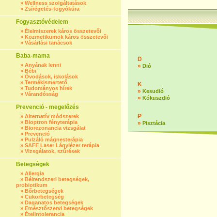
»
Wellness szolgáltatások
»
Zsírégetés-fogyókúra
Fogyasztóvédelem
»
Élelmiszerek káros összetevői
»
Kozmetikumok káros összetevői
»
Vásárlási tanácsok
Baba-mama
D
»
Anyának lenni
»
Dió
»
Bébi
»
Óvodások, iskolások
»
Termékismertető
K
»
Tudományos hírek
»
Kesudió
»
Várandósság
»
Kókuszdió
Prevenció - megelőzés
P
»
Alternatív módszerek
»
Bioptron fényterápia
»
Pisztácia
»
Biorezonancia vizsgálat
»
Prevenció
»
Pulzáló mágnesterápia
»
SAFE Laser Lágylézer terápia
»
Vizsgálatok, szűrések
Betegségek
»
Allergia
»
Bélrendszeri betegségek,
probiotikum
»
Bőrbetegségek
»
Cukorbetegség
»
Daganatos betegségek
»
Emésztőszervi betegségek
»
Ételintolerancia