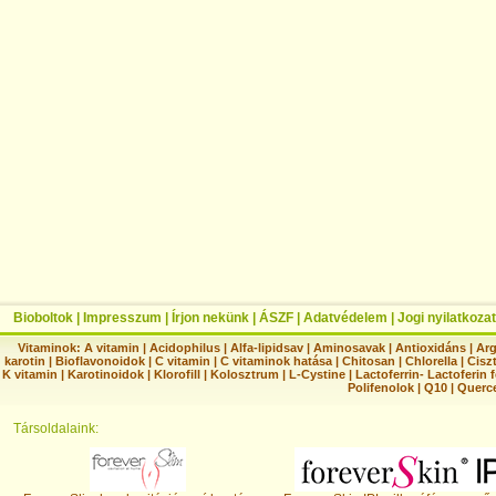
Bioboltok
|
Impresszum
|
Írjon nekünk
|
ÁSZF
|
Adatvédelem
|
Jogi nyilatkozat
Vitaminok:
A vitamin
|
Acidophilus
|
Alfa-lipidsav
|
Aminosavak
|
Antioxidáns
|
Arg
karotin
|
Bioflavonoidok
|
C vitamin
|
C vitaminok hatása
|
Chitosan
|
Chlorella
|
Ciszt
K vitamin
|
Karotinoidok
|
Klorofill
|
Kolosztrum
|
L-Cystine
|
Lactoferrin- Lactoferin 
Polifenolok
|
Q10
|
Querc
Társoldalaink: