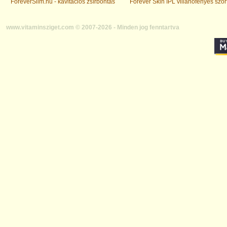
ForeverSlim.hu - kavitációs zsírbontás
Forever Skin IPL villanófényes szőr
www.vitaminsziget.com © 2007-2026 - Minden jog fenntartva