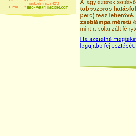
A lágylézerek sötétvö
Törökbálinti utca 42/B
E-mail:
»
info@vitaminsziget.com
többszörös hatásfokk
perc) tesz lehetővé.
zseblámpa méretű
é
mint a polarizált fén
Ha szeretné megteki
legújabb fejlesztését,