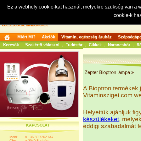
Ez a webhely cookie-kat használ, melyekre szükség van a
cookie-k ha
Keresés:
Miért Mi?
Akciók
Vitamin, egészség áruház
Szépségápo
Keresők
Szakértő válaszol
Tudástár
Cikkek
Narancsbőr
Rá
Zepter Bioptron lámpa
»
A Bioptron termékek 
Vitaminsziget.com 
Helyettük ajánljuk f
készülékeket
, melye
eddigi szabadalmát fe
KAPCSOLAT
Mobil:
»
+36 30 7262 647
Cím:
»
2040 Budaörs,