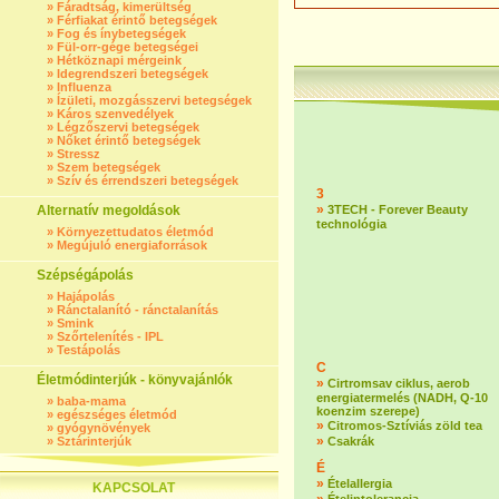
»
Fáradtság, kimerültség
»
Férfiakat érintő betegségek
»
Fog és ínybetegségek
»
Fül-orr-gége betegségei
»
Hétköznapi mérgeink
»
Idegrendszeri betegségek
»
Influenza
»
Ízületi, mozgásszervi betegségek
»
Káros szenvedélyek
»
Légzőszervi betegségek
»
Nőket érintő betegségek
»
Stressz
»
Szem betegségek
»
Szív és érrendszeri betegségek
3
»
Alternatív megoldások
3TECH - Forever Beauty
technológia
»
Környezettudatos életmód
»
Megújuló energiaforrások
Szépségápolás
»
Hajápolás
»
Ránctalanító - ránctalanítás
»
Smink
»
Szőrtelenítés - IPL
»
Testápolás
C
Életmódinterjúk - könyvajánlók
»
Cirtromsav ciklus, aerob
energiatermelés (NADH, Q-10
»
baba-mama
koenzim szerepe)
»
egészséges életmód
»
Citromos-Sztíviás zöld tea
»
gyógynövények
»
»
Sztárinterjúk
Csakrák
É
»
Ételallergia
KAPCSOLAT