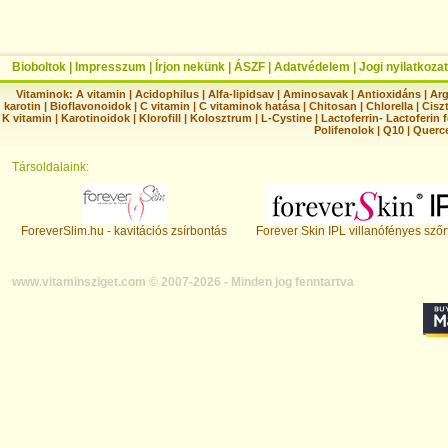
Bioboltok
|
Impresszum
|
Írjon nekünk
|
ÁSZF
|
Adatvédelem
|
Jogi nyilatkozat
Vitaminok:
A vitamin
|
Acidophilus
|
Alfa-lipidsav
|
Aminosavak
|
Antioxidáns
|
Arg
karotin
|
Bioflavonoidok
|
C vitamin
|
C vitaminok hatása
|
Chitosan
|
Chlorella
|
Ciszt
K vitamin
|
Karotinoidok
|
Klorofill
|
Kolosztrum
|
L-Cystine
|
Lactoferrin- Lactoferin 
Polifenolok
|
Q10
|
Querc
Társoldalaink:
ForeverSlim.hu - kavitációs zsírbontás
Forever Skin IPL villanófényes szőr
www.vitaminsziget.com © 2007-2026 - Minden jog fenntartva