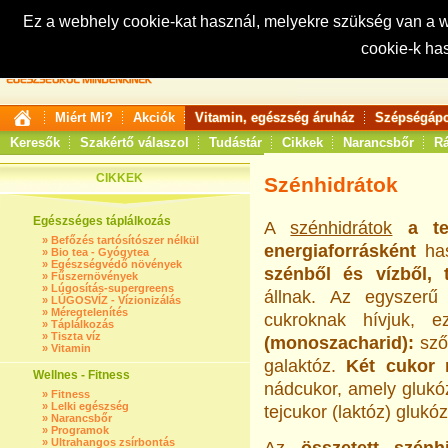
Ez a webhely cookie-kat használ, melyekre szükség van a
cookie-k ha
Keresés:
Miért Mi?
Akciók
Vitamin, egészség áruház
Szépségápo
Keresők
Szakértő válaszol
Tudástár
Cikkek
Narancsbőr
Rá
CIKKEK
Szénhidrátok
Egészséges táplálkozás
A
szénhidrátok
a te
»
Befőzés tartósítószer nélkül
energiaforrásként
has
»
Bio tea - Gyógytea
»
Egészségvédő növények
szénből és vízből, 
»
Fűszernövények
»
Lúgosítás-supergreens
állnak. Az egyszerű
»
LÚGOSVÍZ - Vízionizálás
»
Méregtelenítés
cukroknak hívjuk, 
»
Táplálkozás
»
Tiszta víz
(monoszacharid):
szől
»
Vitamin
galaktóz.
Két cukor m
Wellnes - Fitness
nádcukor, amely glukóz
»
Fitness
»
Lelki egészség
tejcukor (laktóz) glukóz
»
Narancsbőr
»
Programok
»
Ultrahangos zsírbontás