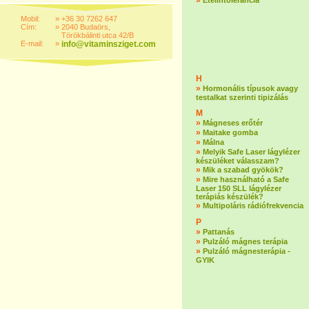
»
Ételintolerancia
Mobil:
»
+36 30 7262 647
Cím:
»
2040 Budaörs,
Törökbálinti utca 42/B
E-mail:
»
info@vitaminsziget.com
H
»
Hormonális típusok avagy
testalkat szerinti tipizálás
M
»
Mágneses erőtér
»
Maitake gomba
»
Málna
»
Melyik Safe Laser lágylézer
készüléket válasszam?
»
Mik a szabad gyökök?
»
Mire használható a Safe
Laser 150 SLL lágylézer
terápiás készülék?
»
Multipoláris rádiófrekvencia
P
»
Pattanás
»
Pulzáló mágnes terápia
»
Pulzáló mágnesterápia -
GYIK