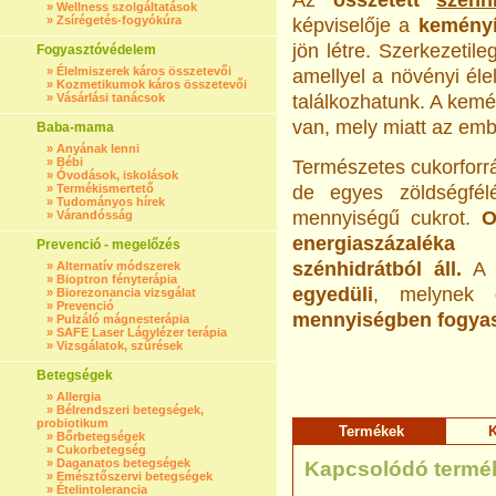
Az
összetett
szénh
»
Wellness szolgáltatások
»
Zsírégetés-fogyókúra
képviselője a
keményí
jön létre. Szerkezeti
Fogyasztóvédelem
»
Élelmiszerek káros összetevői
amellyel a növényi éle
»
Kozmetikumok káros összetevői
»
Vásárlási tanácsok
találkozhatunk. A kemé
van, mely miatt az emb
Baba-mama
»
Anyának lenni
»
Bébi
Természetes cukorforr
»
Óvodások, iskolások
»
Termékismertető
de egyes zöldségfél
»
Tudományos hírek
mennyiségű cukrot.
O
»
Várandósság
energiaszázaléka
Prevenció - megelőzés
szénhidrátból áll.
»
Alternatív módszerek
»
Bioptron fényterápia
egyedüli
, melynek
»
Biorezonancia vizsgálat
»
Prevenció
mennyiségben fogyasz
»
Pulzáló mágnesterápia
»
SAFE Laser Lágylézer terápia
»
Vizsgálatok, szűrések
Betegségek
»
Allergia
»
Bélrendszeri betegségek,
probiotikum
Termékek
K
»
Bőrbetegségek
»
Cukorbetegség
»
Daganatos betegségek
Kapcsolódó termé
»
Emésztőszervi betegségek
»
Ételintolerancia