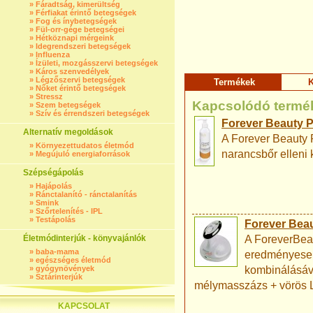
»
Fáradtság, kimerültség
»
Férfiakat érintő betegségek
»
Fog és ínybetegségek
»
Fül-orr-gége betegségei
»
Hétköznapi mérgeink
»
Idegrendszeri betegségek
»
Influenza
»
Ízületi, mozgásszervi betegségek
»
Káros szenvedélyek
»
Légzőszervi betegségek
Termékek
K
»
Nőket érintő betegségek
»
Stressz
Kapcsolódó termé
»
Szem betegségek
»
Szív és érrendszeri betegségek
Forever Beauty P
Alternatív megoldások
A Forever Beauty P
»
Környezettudatos életmód
narancsbőr elleni k
»
Megújuló energiaforrások
Szépségápolás
»
Hajápolás
»
Ránctalanító - ránctalanítás
»
Smink
»
Szőrtelenítés - IPL
»
Testápolás
Forever Beau
Életmódinterjúk - könyvajánlók
A ForeverBea
»
baba-mama
eredményesen 
»
egészséges életmód
»
gyógynövények
kombinálásáva
»
Sztárinterjúk
mélymasszázs + vörös L
KAPCSOLAT