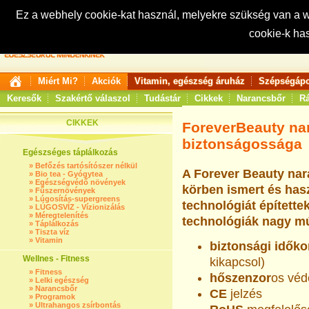
Ez a webhely cookie-kat használ, melyekre szükség van a
cookie-k ha
Keresés:
Miért Mi?
Akciók
Vitamin, egészség áruház
Szépségápo
Keresők
Szakértő válaszol
Tudástár
Cikkek
Narancsbőr
Rá
CIKKEK
ForeverBeauty nar
biztonságossága
Egészséges táplálkozás
»
Befőzés tartósítószer nélkül
A Forever Beauty nara
»
Bio tea - Gyógytea
»
Egészségvédő növények
körben ismert és hasz
»
Fűszernövények
»
Lúgosítás-supergreens
technológiát építette
»
LÚGOSVÍZ - Vízionizálás
»
Méregtelenítés
technológiák nagy múl
»
Táplálkozás
»
Tiszta víz
»
Vitamin
biztonsági időko
Wellnes - Fitness
kikapcsol)
»
Fitness
hőszenzor
os véd
»
Lelki egészség
»
Narancsbőr
CE
jelzés
»
Programok
»
Ultrahangos zsírbontás