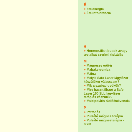
É
»
Ételallergia
»
Ételintolerancia
H
»
Hormonális típusok avagy
testalkat szerinti tipizálás
M
»
Mágneses erőtér
»
Maitake gomba
»
Málna
»
Melyik Safe Laser lágylézer
készüléket válasszam?
»
Mik a szabad gyökök?
»
Mire használható a Safe
Laser 150 SLL lágylézer
terápiás készülék?
»
Multipoláris rádiófrekvencia
P
»
Pattanás
»
Pulzáló mágnes terápia
»
Pulzáló mágnesterápia -
GYIK