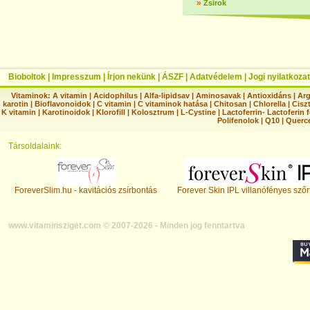
»
Zsírok
Bioboltok
|
Impresszum
|
Írjon nekünk
|
ÁSZF
|
Adatvédelem
|
Jogi nyilatkozat
Vitaminok:
A vitamin
|
Acidophilus
|
Alfa-lipidsav
|
Aminosavak
|
Antioxidáns
|
Arg
karotin
|
Bioflavonoidok
|
C vitamin
|
C vitaminok hatása
|
Chitosan
|
Chlorella
|
Ciszt
K vitamin
|
Karotinoidok
|
Klorofill
|
Kolosztrum
|
L-Cystine
|
Lactoferrin- Lactoferin 
Polifenolok
|
Q10
|
Querc
Társoldalaink:
ForeverSlim.hu - kavitációs zsírbontás
Forever Skin IPL villanófényes szőr
www.vitaminsziget.com © 2007-2026 - Minden jog fenntartva