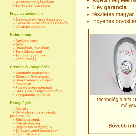
RoHS
megfelelősé
»
Wellness szolgáltatások
»
Zsírégetés-fogyókúra
1 év
garancia
részletes magyar
Fogyasztóvédelem
»
Élelmiszerek káros összetevői
ingyenes orvosi é
»
Kozmetikumok káros összetevői
»
Vásárlási tanácsok
Baba-mama
»
Anyának lenni
»
Bébi
»
Óvodások, iskolások
»
Termékismertető
»
Tudományos hírek
»
Várandósság
Prevenció - megelőzés
»
Alternatív módszerek
»
Bioptron fényterápia
»
Biorezonancia vizsgálat
»
Prevenció
»
Pulzáló mágnesterápia
»
SAFE Laser Lágylézer terápia
»
Vizsgálatok, szűrések
technológia által:
Betegségek
mélyma
»
Allergia
»
Bélrendszeri betegségek,
probiotikum
»
Bőrbetegségek
»
Cukorbetegség
Bővebb inf
»
Daganatos betegségek
»
Emésztőszervi betegségek
»
Ételintolerancia