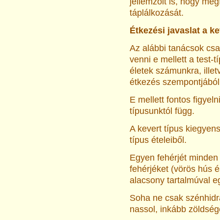
jellemzőit is, hogy me
táplálkozását.
Étkezési javaslat a k
Az alábbi tanácsok csa
venni e mellett a test-t
életek számunkra, illet
étkezés szempontjából
E mellett fontos figyel
típusunktól függ.
A kevert típus kiegyens
típus ételeiből.
Egyen fehérjét minden 
fehérjéket (vörös hús 
alacsony tartalmúval eg
Soha ne csak szénhidrát
nassol, inkább zöldsé