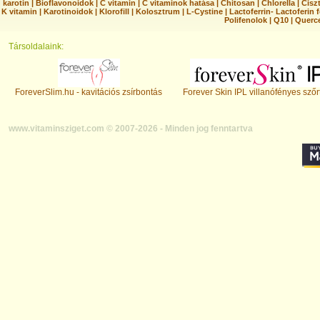
karotin
|
Bioflavonoidok
|
C vitamin
|
C vitaminok hatása
|
Chitosan
|
Chlorella
|
Ciszt
K vitamin
|
Karotinoidok
|
Klorofill
|
Kolosztrum
|
L-Cystine
|
Lactoferrin- Lactoferin 
Polifenolok
|
Q10
|
Querc
Társoldalaink:
ForeverSlim.hu - kavitációs zsírbontás
Forever Skin IPL villanófényes szőr
www.vitaminsziget.com © 2007-2026 - Minden jog fenntartva