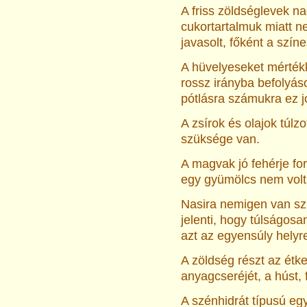
A friss zöldséglevek 
cukortartalmuk miatt ne
javasolt, főként a szí
A hüvelyeseket mértékk
rossz irányba befolyás
pótlásra számukra ez j
A zsírok és olajok túlzot
szüksége van.
A magvak jó fehérje for
egy gyümölcs nem volt e
Nasira nemigen van sz
jelenti, hogy túlságosan
azt az egyensúly helyre
A zöldség részt az étk
anyagcseréjét, a húst, 
A szénhidrát típusú eg