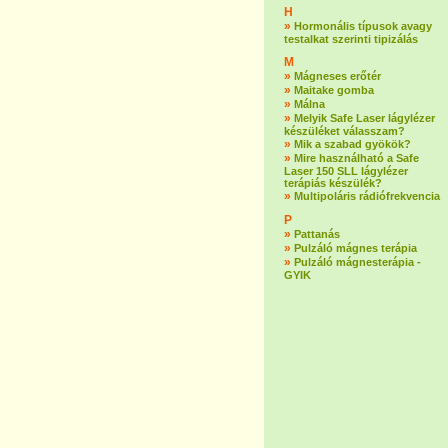
H
»
Hormonális típusok avagy
testalkat szerinti tipizálás
M
»
Mágneses erőtér
»
Maitake gomba
»
Málna
»
Melyik Safe Laser lágylézer
készüléket válasszam?
»
Mik a szabad gyökök?
»
Mire használható a Safe
Laser 150 SLL lágylézer
terápiás készülék?
»
Multipoláris rádiófrekvencia
P
»
Pattanás
»
Pulzáló mágnes terápia
»
Pulzáló mágnesterápia -
GYIK