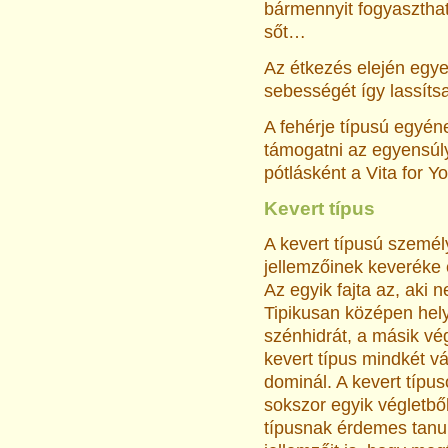
bármennyit fogyaszthat
sőt…
Az étkezés elején egye 
sebességét így lassíts
A fehérje típusú egyén
támogatni az egyensúl
pótlásként a Vita for Y
Kevert típus
A kevert típusú személ
jellemzőinek keveréke é
Az egyik fajta az, aki 
Tipikusan középen hely
szénhidrát, a másik vé
kevert típus mindkét vá
dominál. A kevert típu
sokszor egyik végletbő
típusnak érdemes tanul