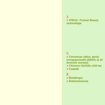
3
»
3TECH - Forever Beauty
technológia
C
»
Cirtromsav ciklus, aerob
energiatermelés (NADH, Q-10
koenzim szerepe)
»
Citromos-Sztíviás zöld tea
»
Csakrák
É
»
Ételallergia
»
Ételintolerancia