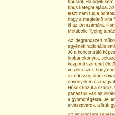
típusról. Ha egyik sem 
típus kategóriájába. Az
teszt nem tudja pontos
hogy a megfelelő Vita 
ki az Ön számára. Pon
Metabolic Typing taná
Az idegrendszeri műkö
egyének racionális emb
Jó a koncentráló képes
lobbanékonyak, sokszo
központi szerepet élet
veszik észre, hogy éhe
az édesség utáni sóvár
növényeken és magvakon
Húsok közül a száraz, 
panaszuk van az inkáb
a gyomorégésre. Jell
alvászavarok. Bőrük g
Az anyagcsere sebess