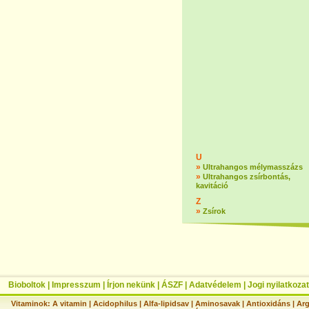
U
»
Ultrahangos mélymasszázs
»
Ultrahangos zsírbontás,
kavitáció
Z
»
Zsírok
Bioboltok
|
Impresszum
|
Írjon nekünk
|
ÁSZF
|
Adatvédelem
|
Jogi nyilatkozat
Vitaminok:
A vitamin
|
Acidophilus
|
Alfa-lipidsav
|
Aminosavak
|
Antioxidáns
|
Arg