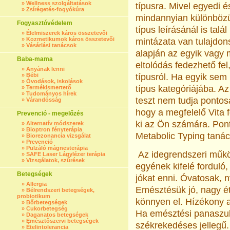
»
Wellness szolgáltatások
típusra. Mivel egyedi 
»
Zsírégetés-fogyókúra
mindannyian különbözün
Fogyasztóvédelem
típus leírásánál is tal
»
Élelmiszerek káros összetevői
»
Kozmetikumok káros összetevői
mintázata van tulajdon
»
Vásárlási tanácsok
alapján az egyik vagy
Baba-mama
eltolódás fedezhető fel
»
Anyának lenni
»
Bébi
típusról. Ha egyik sem 
»
Óvodások, iskolások
típus kategóriájába. Az
»
Termékismertető
»
Tudományos hírek
teszt nem tudja pontos
»
Várandósság
hogy a megfelelő Vita 
Prevenció - megelőzés
ki az Ön számára. Pon
»
Alternatív módszerek
»
Bioptron fényterápia
Metabolic Typing taná
»
Biorezonancia vizsgálat
»
Prevenció
»
Pulzáló mágnesterápia
Az idegrendszeri műkö
»
SAFE Laser Lágylézer terápia
»
Vizsgálatok, szűrések
egyének kifelé forduló
Betegségek
jókat enni. Óvatosak,
»
Allergia
Emésztésük jó, nagy é
»
Bélrendszeri betegségek,
probiotikum
könnyen el. Hízékony a
»
Bőrbetegségek
»
Cukorbetegség
Ha emésztési panaszu
»
Daganatos betegségek
»
Emésztőszervi betegségek
székrekedéses jellegű.
»
Ételintolerancia