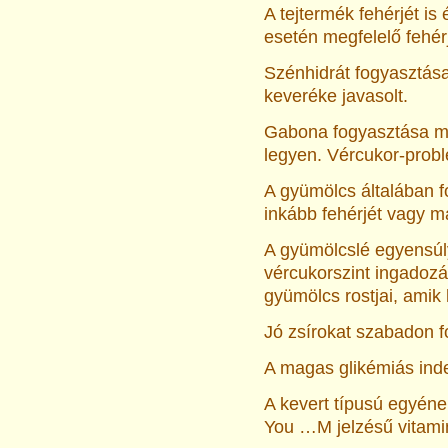
A tejtermék fehérjét is
esetén megfelelő fehérj
Szénhidrát fogyasztása
keveréke javasolt.
Gabona fogyasztása mért
legyen. Vércukor-probl
A gyümölcs általában 
inkább fehérjét vagy 
A gyümölcslé egyensúl
vércukorszint ingadozá
gyümölcs rostjai, amik 
Jó zsírokat szabadon f
A magas glikémiás inde
A kevert típusú egyéne
You …M jelzésű vitamin