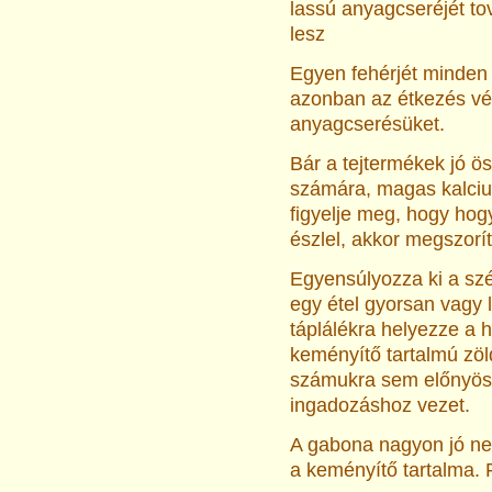
lassú anyagcseréjét to
lesz
Egyen fehérjét minden 
azonban az étkezés vég
anyagcserésüket.
Bár a tejtermékek jó ös
számára, magas kalcium
figyelje meg, hogy hog
észlel, akkor megszorí
Egyensúlyozza ki a szé
egy étel gyorsan vagy 
táplálékra helyezze a 
keményítő tartalmú zö
számukra sem előnyösek
ingadozáshoz vezet.
A gabona nagyon jó ne
a keményítő tartalma. F