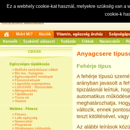
Ez a webhely cookie-kat használ, melyekre szükség van a
cookie-k ha
Keresés:
Miért Mi?
Akciók
Vitamin, egészség áruház
Szépségápo
Keresők
Szakértő válaszol
Tudástár
Cikkek
Narancsbőr
Rá
CIKKEK
Anyagcsere típus
Egészséges táplálkozás
Fehérje típus
»
Befőzés tartósítószer nélkül
»
Bio tea - Gyógytea
A fehérje típusú szem
»
Egészségvédő növények
»
Fűszernövények
arányban javasolt a fe
»
Lúgosítás-supergreens
»
LÚGOSVÍZ - Vízionizálás
tipizálásnál leírtuk, h
»
Méregtelenítés
»
Táplálkozás
automatikus működései
»
Tiszta víz
»
Vitamin
meghatározhatja. Hogy
Wellnes - Fitness
változik, ennek ponto
»
Fitness
teszt kitöltésével, va
»
Lelki egészség
»
Narancsbőr
»
Programok
Az alábbi leírások közü
»
Ultrahangos zsírbontás