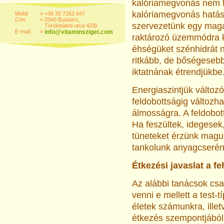
kalóriamegvonás nem fo
kalóriamegvonás hatás
Mobil:
»
+36 30 7262 647
Cím:
»
2040 Budaörs,
szervezetünk egy magas
Törökbálinti utca 42/B
E-mail:
»
info@vitaminsziget.com
raktározó üzemmódra k
éhségüket szénhidrát n
ritkább, de bőségesebb
iktatnának étrendjükbe
Energiaszintjük változó
feldobottságig változh
álmosságra. A feldobot
Ha feszültek, idegesek,
tüneteket érzünk magu
tankolunk anyagcserén
Étkezési javaslat a f
Az alábbi tanácsok csa
venni e mellett a test-t
életek számunkra, illet
étkezés szempontjából