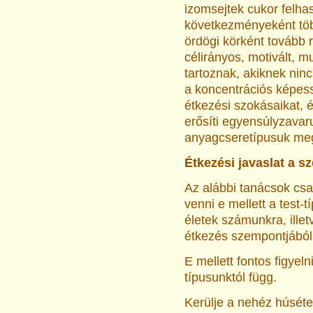
izomsejtek cukor felha
következményeként töb
ördögi körként tovább 
célirányos, motivált, 
tartoznak, akiknek ninc
a koncentrációs képes
étkezési szokásaikat, 
erősíti egyensúlyzava
anyagcseretípusuk meg
Étkezési javaslat a s
Az alábbi tanácsok csa
venni e mellett a test-t
életek számunkra, illet
étkezés szempontjából
E mellett fontos figyel
típusunktól függ.
Kerülje a nehéz húsétel