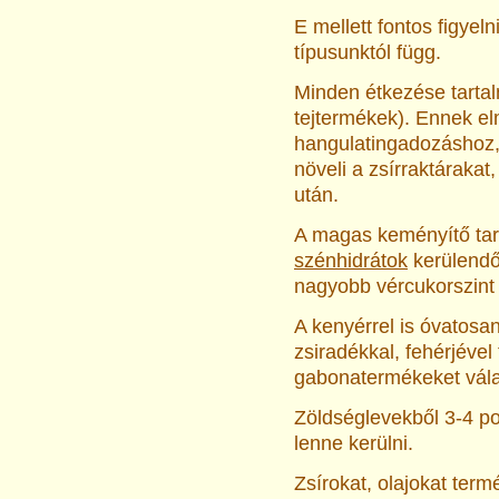
E mellett fontos figyel
típusunktól függ.
Minden étkezése tartal
tejtermékek). Ennek e
hangulatingadozáshoz, 
növeli a zsírraktárakat
után.
A magas keményítő tart
szénhidrátok
kerülendő
nagyobb vércukorszint
A kenyérrel is óvatosan
zsiradékkal, fehérjével
gabonatermékeket vál
Zöldséglevekből 3-4 po
lenne kerülni.
Zsírokat, olajokat ter