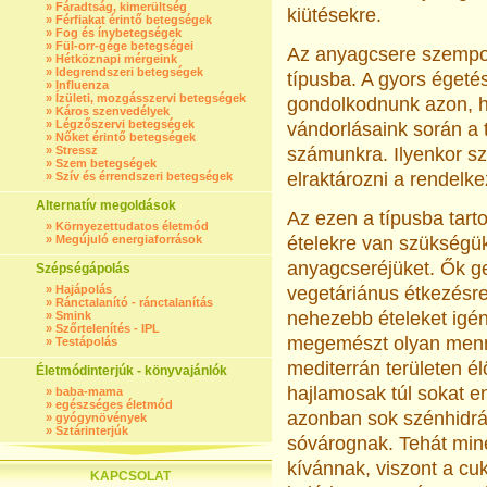
»
Fáradtság, kimerültség
kiütésekre.
»
Férfiakat érintő betegségek
»
Fog és ínybetegségek
»
Fül-orr-gége betegségei
Az anyagcsere szempon
»
Hétköznapi mérgeink
»
Idegrendszeri betegségek
típusba. A gyors égeté
»
Influenza
»
Ízületi, mozgásszervi betegségek
gondolkodnunk azon, h
»
Káros szenvedélyek
»
Légzőszervi betegségek
vándorlásaink során a 
»
Nőket érintő betegségek
»
Stressz
számunkra. Ilyenkor sz
»
Szem betegségek
elraktározni a rendelke
»
Szív és érrendszeri betegségek
Alternatív megoldások
Az ezen a típusba tar
»
Környezettudatos életmód
»
Megújuló energiaforrások
ételekre van szükségük
anyagcseréjüket. Ők g
Szépségápolás
»
Hajápolás
vegetáriánus étkezésre.
»
Ránctalanító - ránctalanítás
nehezebb ételeket igé
»
Smink
»
Szőrtelenítés - IPL
megemészt olyan menny
»
Testápolás
mediterrán területen él
Életmódinterjúk - könyvajánlók
hajlamosak túl sokat en
»
baba-mama
»
egészséges életmód
azonban sok szénhidrá
»
gyógynövények
»
Sztárinterjúk
sóvárognak. Tehát min
kívánnak, viszont a cuk
KAPCSOLAT