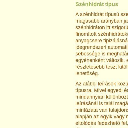
Szénhidrát típus
A szénhidrát típusú s
magasabb arányban ja
szénhidráton itt szigor
finomított szénhidrátoka
anyagcsere tipizálásná
idegrendszeri automati
sebessége is meghatár
egyénenként változik,
részletesebb teszt kit
lehetőség.
Az alábbi leírások köz
típusra. Mivel egyedi 
mindannyian különbözünk
leírásánál is talál mag
mintázata van tulajdon
alapján az egyik vagy
eltolódás fedezhető fel