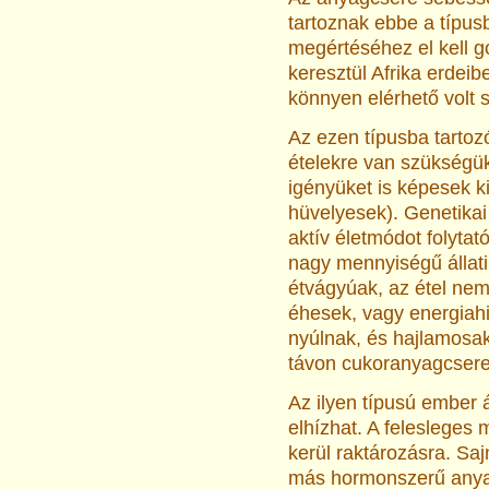
tartoznak ebbe a típus
megértéséhez el kell 
keresztül Afrika erdeib
könnyen elérhető volt
Az ezen típusba tarto
ételekre van szükségük
igényüket is képesek k
hüvelyesek). Genetika
aktív életmódot folyta
nagy mennyiségű állati 
étvágyúak, az étel nem
éhesek, vagy energiah
nyúlnak, és hajlamosak
távon cukoranyagcsere
Az ilyen típusú ember 
elhízhat. A felesleges
kerül raktározásra. S
más hormonszerű anyago