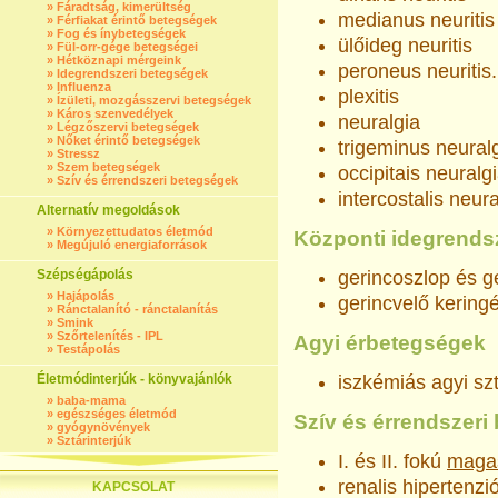
»
Fáradtság, kimerültség
medianus neuritis
»
Férfiakat érintő betegségek
»
Fog és ínybetegségek
ülőideg neuritis
»
Fül-orr-gége betegségei
»
Hétköznapi mérgeink
peroneus neuritis.
»
Idegrendszeri betegségek
»
Influenza
plexitis
»
Ízületi, mozgásszervi betegségek
»
Káros szenvedélyek
neuralgia
»
Légzőszervi betegségek
»
Nőket érintő betegségek
trigeminus neural
»
Stressz
»
Szem betegségek
occipitais neuralg
»
Szív és érrendszeri betegségek
intercostalis neura
Alternatív megoldások
»
Környezettudatos életmód
Központi idegrendsz
»
Megújuló energiaforrások
Szépségápolás
gerincoszlop és g
»
Hajápolás
gerincvelő keringé
»
Ránctalanító - ránctalanítás
»
Smink
»
Szőrtelenítés - IPL
Agyi érbetegségek
»
Testápolás
Életmódinterjúk - könyvajánlók
iszkémiás agyi sz
»
baba-mama
»
egészséges életmód
Szív és érrendszeri
»
gyógynövények
»
Sztárinterjúk
I. és II. fokú
maga
renalis hipertenzi
KAPCSOLAT