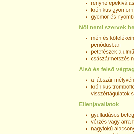
renyhe epekiválas
krónikus gyomorh
gyomor és nyombé
Női nemi szervek b
méh és kötelékei
periódusban
petefészek alulm
császármetszés m
Alsó és felső végta
a lábszár mélyvé
krónikus trombofle
visszértágulatok
Ellenjavallatok
gyulladásos bete
vérzés vagy arra h
nagyfokú
alacson