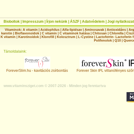
Bioboltok
|
Impresszum
|
Írjon nekünk
|
ÁSZF
|
Adatvédelem
|
Jogi nyilatkozat
Vitaminok:
A vitamin
|
Acidophilus
|
Alfa-lipidsav
|
Aminosavak
|
Antioxidáns
|
Arg
karotin
|
Bioflavonoidok
|
C vitamin
|
C vitaminok hatása
|
Chitosan
|
Chlorella
|
Ciszt
K vitamin
|
Karotinoidok
|
Klorofill
|
Kolosztrum
|
L-Cystine
|
Lactoferrin- Lactoferin 
Polifenolok
|
Q10
|
Querc
Társoldalaink:
ForeverSlim.hu - kavitációs zsírbontás
Forever Skin IPL villanófényes szőr
www.vitaminsziget.com © 2007-2026 - Minden jog fenntartva