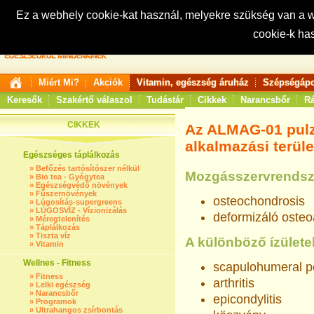
Ez a webhely cookie-kat használ, melyekre szükség van a
cookie-k ha
Keresés:
Miért Mi?
Akciók
Vitamin, egészség áruház
Szépségápo
Keresők
Szakértő válaszol
Tudástár
Cikkek
Narancsbőr
Rá
CIKKEK
Az ALMAG-01 pulz
alkalmazási terüle
Egészséges táplálkozás
»
Befőzés tartósítószer nélkül
Mozgásszervrendsz
»
Bio tea - Gyógytea
»
Egészségvédő növények
»
Fűszernövények
osteochondrosis
»
Lúgosítás-supergreens
»
LÚGOSVÍZ - Vízionizálás
deformizáló osteo
»
Méregtelenítés
»
Táplálkozás
»
Tiszta víz
A különböző ízülete
»
Vitamin
Wellnes - Fitness
scapulohumeral pe
»
Fitness
arthritis
»
Lelki egészség
»
Narancsbőr
epicondylitis
»
Programok
»
Ultrahangos zsírbontás