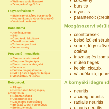
köszvény
»
Wellness szolgáltatások
»
Zsírégetés-fogyókúra
bursitis
Fogyasztóvédelem
myositis
»
Élelmiszerek káros összetevői
parantenoit (crepi
»
Kozmetikumok káros összetevői
»
Vásárlási tanácsok
Mozgásszervi sérül
Baba-mama
»
Anyának lenni
csonttörések
»
Bébi
»
Óvodások, iskolások
belső ízületi sérü
»
Termékismertető
»
Tudományos hírek
sebek, légy szöve
»
Várandósság
ödéma
Prevenció - megelőzés
ínszalag és izoms
»
Alternatív módszerek
»
Bioptron fényterápia
műtéti hegek
»
Biorezonancia vizsgálat
»
Prevenció
keloid, cicatrix
»
Pulzáló mágnesterápia
váladékozó, genn
»
SAFE Laser Lágylézer terápia
»
Vizsgálatok, szűrések
A környéki idegren
Betegségek
»
Allergia
»
Bélrendszeri betegségek,
neuritis
probiotikum
arcideg neuritis
»
Bőrbetegségek
»
Cukorbetegség
radialis neuritis
»
Daganatos betegségek
»
Emésztőszervi betegségek
ulnaris neuritis
»
Ételintolerancia