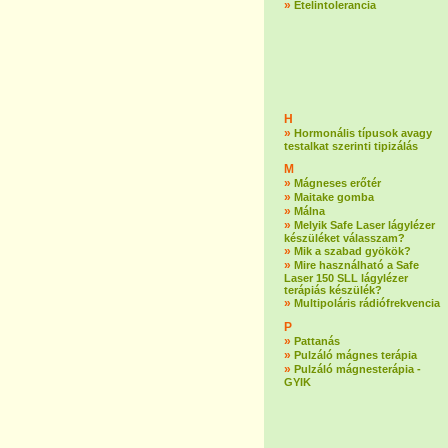
»
Ételintolerancia
H
»
Hormonális típusok avagy
testalkat szerinti tipizálás
M
»
Mágneses erőtér
»
Maitake gomba
»
Málna
»
Melyik Safe Laser lágylézer
készüléket válasszam?
»
Mik a szabad gyökök?
»
Mire használható a Safe
Laser 150 SLL lágylézer
terápiás készülék?
»
Multipoláris rádiófrekvencia
P
»
Pattanás
»
Pulzáló mágnes terápia
»
Pulzáló mágnesterápia -
GYIK