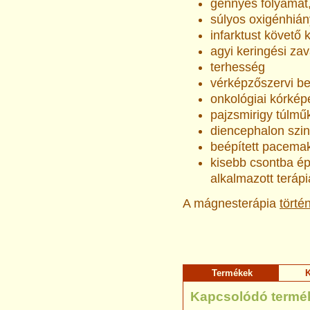
gennyes folyamat,
súlyos oxigénhiá
infarktust követő 
agyi keringési za
terhesség
vérképzőszervi b
onkológiai kórkép
pajzsmirigy túlm
diencephalon szi
beépített pacema
kisebb csontba ép
alkalmazott teráp
A mágnesterápia
törté
Termékek
K
Kapcsolódó termé