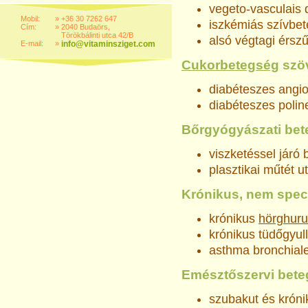
vegeto-vasculais 
Mobil:
»
+36 30 7262 647
iszkémiás szívbet
Cím:
»
2040 Budaörs,
Törökbálinti utca 42/B
alsó végtagi érsz
E-mail:
»
info@vitaminsziget.com
Cukorbetegség
szö
diabéteszes angio
diabéteszes polin
Bőrgyógyászati be
viszketéssel járó 
plasztikai műtét ut
Krónikus, nem spec
krónikus
hörghuru
krónikus tüdőgyul
asthma bronchial
Emésztőszervi bet
szubakut és króni