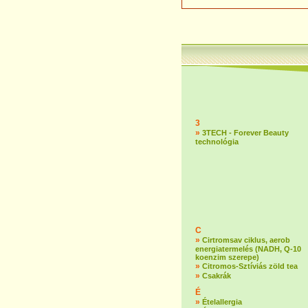
3
»
3TECH - Forever Beauty
technológia
C
»
Cirtromsav ciklus, aerob
energiatermelés (NADH, Q-10
koenzim szerepe)
»
Citromos-Sztíviás zöld tea
»
Csakrák
É
»
Ételallergia