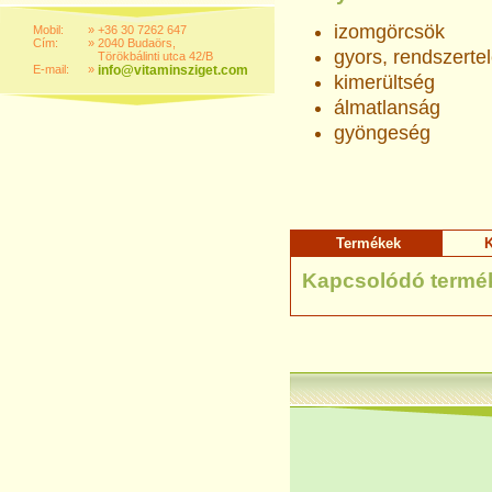
izomgörcsök
Mobil:
»
+36 30 7262 647
Cím:
»
2040 Budaörs,
gyors, rendszerte
Törökbálinti utca 42/B
E-mail:
»
info@vitaminsziget.com
kimerültség
álmatlanság
gyöngeség
Termékek
K
Kapcsolódó termé