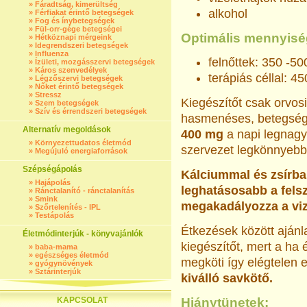
»
Fáradtság, kimerültség
alkohol
»
Férfiakat érintő betegségek
»
Fog és ínybetegségek
»
Fül-orr-gége betegségei
Optimális mennyisé
»
Hétköznapi mérgeink
»
Idegrendszeri betegségek
»
Influenza
felnőttek: 350 -5
»
Ízületi, mozgásszervi betegségek
»
Káros szenvedélyek
terápiás céllal: 4
»
Légzőszervi betegségek
»
Nőket érintő betegségek
»
Stressz
Kiegészítőt csak orvos
»
Szem betegségek
»
Szív és érrendszeri betegségek
hasmenéses, betegség
Alternatív megoldások
400 mg
a napi legnagy
»
Környezettudatos életmód
szervezet legkönnyeb
»
Megújuló energiaforrások
Szépségápolás
Kálciummal és zsírban
»
Hajápolás
leghatásosabb a fels
»
Ránctalanító - ránctalanítás
»
Smink
megakadályozza a vize
»
Szőrtelenítés - IPL
»
Testápolás
Étkezések között aján
Életmódinterjúk - könyvajánlók
kiegészítőt, mert a h
»
baba-mama
»
egészséges életmód
megköti így elégtelen 
»
gyógynövények
»
Sztárinterjúk
kiválló savkötő.
KAPCSOLAT
Hiánytünetek: