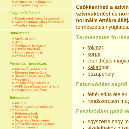
»
Wellness szolgáltatások
»
Zsírégetés-fogyókúra
Csökkentheti a szívin
Fogyasztóvédelem
szívműködést és norma
»
Élelmiszerek káros összetevői
normális értékre állít
»
Kozmetikumok káros összetevői
»
Vásárlási tanácsok
természetes nyugtatós
Baba-mama
Természetes forrása
»
Anyának lenni
»
Bébi
»
Óvodások, iskolások
tökmag
»
Termékismertető
»
Tudományos hírek
korpa
»
Várandósság
csonthéjas magv
Prevenció - megelőzés
kakaó
por
»
Alternatív módszerek
»
Bioptron fényterápia
búzapehely
»
Biorezonancia vizsgálat
»
Prevenció
»
Pulzáló mágnesterápia
Felszívódást segítő
»
SAFE Laser Lágylézer terápia
»
Vizsgálatok, szűrések
fehérjedús ételek
Betegségek
rendszeresen meg
»
Allergia
»
Bélrendszeri betegségek,
probiotikum
Feszívódást gátló t
»
Bőrbetegségek
»
Cukorbetegség
»
Daganatos betegségek
egyszerre nagy m
»
Emésztőszervi betegségek
vizelethajtók hu
»
Ételintolerancia