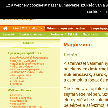
Ez a webhely cookie-kat használ, melyekre szükség van a
cookie-k ha
Keresés:
Miért Mi?
Akciók
Vitamin, egészség áruház
Szépségápo
Keresők
Szakértő válaszol
Tudástár
Cikkek
Narancsbőr
Rá
CIKKEK
Magnézium
Egészséges táplálkozás
Leírás
»
Befőzés tartósítószer nélkül
»
Bio tea - Gyógytea
A szervezet valamenny
»
Egészségvédő növények
»
Fűszernövények
hatékony
enzimtermel
»
Lúgosítás-supergreens
»
LÚGOSVÍZ - Vízionizálás
nukleinsavak, zsírok
»
Méregtelenítés
»
Táplálkozás
a csontok, a fogak és 
»
Tiszta víz
»
Vitamin
Részt vesz a táplálék 
Wellnes - Fitness
sejtfal védelmében. S
»
Fitness
»
Lelki egészség
elernyedéséhez valami
»
Narancsbőr
»
Programok
beleértve a szívizmot i
»
Ultrahangos zsírbontás