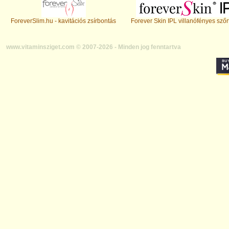
ForeverSlim.hu - kavitációs zsírbontás
Forever Skin IPL villanófényes szőr
www.vitaminsziget.com © 2007-2026 - Minden jog fenntartva