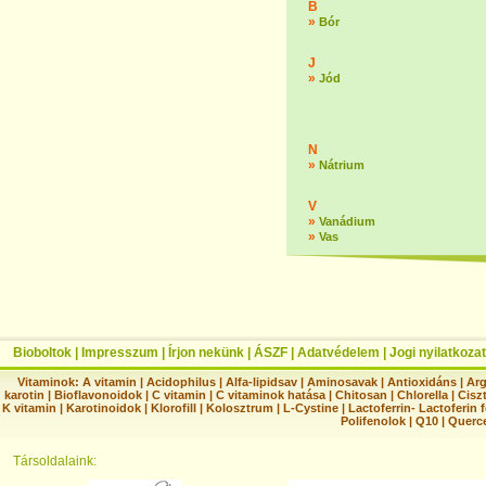
B
»
Bór
J
»
Jód
N
»
Nátrium
V
»
Vanádium
»
Vas
Bioboltok
|
Impresszum
|
Írjon nekünk
|
ÁSZF
|
Adatvédelem
|
Jogi nyilatkozat
Vitaminok:
A vitamin
|
Acidophilus
|
Alfa-lipidsav
|
Aminosavak
|
Antioxidáns
|
Arg
karotin
|
Bioflavonoidok
|
C vitamin
|
C vitaminok hatása
|
Chitosan
|
Chlorella
|
Ciszt
K vitamin
|
Karotinoidok
|
Klorofill
|
Kolosztrum
|
L-Cystine
|
Lactoferrin- Lactoferin 
Polifenolok
|
Q10
|
Querc
Társoldalaink: