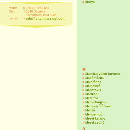
»
Ibolya
Mobil:
»
+36 30 7262 647
Cím:
»
2040 Budaörs,
Törökbálinti utca 42/B
E-mail:
»
info@vitaminsziget.com
M
»
Macskagyökér (orvosi)
»
Madársóska
»
Majoránna
»
Málnalevél
»
Máriatövis
»
Martilapu
»
Máté tea
»
Medvehagyma
»
Medveszőlő levél
»
Méhfű
»
Méhpempő
»
Mezei katáng
»
Mezei zsurló
Ö