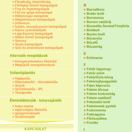
»
Fáradtság, kimerültség
B
»
Férfiakat érintő betegségek
»
Fog és ínybetegségek
»
Bazsalikom
»
Fül-orr-gége betegségei
»
Boldo levél
»
Hétköznapi mérgeink
»
Borsmenta
»
Idegrendszeri betegségek
»
Borsos varjúháj
»
Influenza
»
Boswellia Serrata/Tömjénfa
»
Ízületi, mozgásszervi betegségek
»
»
Káros szenvedélyek
Brokkoli
»
Légzőszervi betegségek
»
Buchu levél
»
Nőket érintő betegségek
»
Búzacsíra
»
Stressz
»
Búzafű
»
Szem betegségek
»
Búzavirág
»
Szív és érrendszeri betegségek
E
Alternatív megoldások
»
Echinacea
»
Környezettudatos életmód
F
»
Megújuló energiaforrások
»
Fehér fagyöngy
Szépségápolás
»
Fehér üröm
»
Fehérfűzfa-kéreg
»
Hajápolás
»
Fehérmályvagyökér
»
Ránctalanító - ránctalanítás
»
»
Smink
Fejes káposzta
»
Szőrtelenítés - IPL
»
Fekete áfonya
»
Testápolás
»
Fekete bodzavirág
»
Fekete nadálytő
Életmódinterjúk - könyvajánlók
»
Feketedió-levél
»
»
baba-mama
Feketeretek gyökér
»
egészséges életmód
»
Fodormenta
»
gyógynövények
»
Fokhagyma
»
Sztárinterjúk
»
Fűrészpálma
»
Füstike
KAPCSOLAT
I