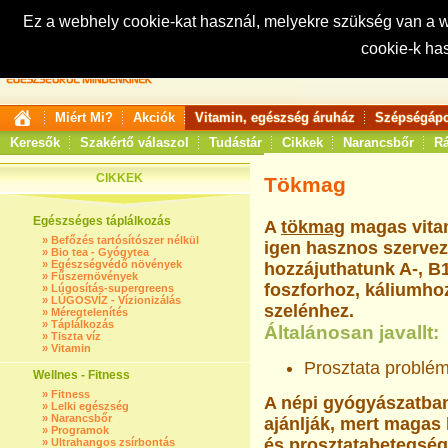
Ez a webhely cookie-kat használ, melyekre szükség van a
cookie-k ha
Keresés:
Miért Mi?
Akciók
Vitamin, egészség áruház
Szépségápo
Keresők
Szakértő válaszol
Tudástár
Cikkek
Narancsbőr
Rá
CIKKEK
Tökmag
Egészséges táplálkozás
A
tökmag
magas vitam
»
Befőzés tartósítószer nélkül
igen hasznos szerve
»
Bio tea - Gyógytea
»
Egészségvédő növények
hozzájuthatunk A-, B1
»
Fűszernövények
foszforhoz, káliumho
»
Lúgosítás-supergreens
»
LÚGOSVÍZ - Vízionizálás
szelénhez.
»
Méregtelenítés
»
Táplálkozás
Általánosan javallt:
»
Tiszta víz
»
Vitamin
Prosztata problé
Wellnes - Fitness
»
Fitness
A népi gyógyászatban
»
Lelki egészség
»
Narancsbőr
ajánlják, mert magas 
»
Programok
és prosztatabetegség
»
Ultrahangos zsírbontás