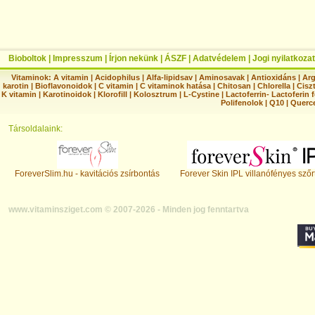
Bioboltok
|
Impresszum
|
Írjon nekünk
|
ÁSZF
|
Adatvédelem
|
Jogi nyilatkozat
Vitaminok:
A vitamin
|
Acidophilus
|
Alfa-lipidsav
|
Aminosavak
|
Antioxidáns
|
Arg
karotin
|
Bioflavonoidok
|
C vitamin
|
C vitaminok hatása
|
Chitosan
|
Chlorella
|
Ciszt
K vitamin
|
Karotinoidok
|
Klorofill
|
Kolosztrum
|
L-Cystine
|
Lactoferrin- Lactoferin 
Polifenolok
|
Q10
|
Querc
Társoldalaink:
ForeverSlim.hu - kavitációs zsírbontás
Forever Skin IPL villanófényes szőr
www.vitaminsziget.com © 2007-2026 - Minden jog fenntartva