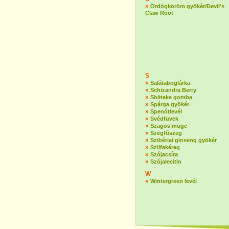
»
Ördögköröm gyökér/Devil’s
Claw Root
S
»
Salátaboglárka
»
Schizandra Berry
»
Shiitake gomba
»
Spárga gyökér
»
Spenótlevél
»
Svédfüvek
»
Szagos müge
»
Szegfűszeg
»
Szibériai ginseng gyökér
»
Szilfakéreg
»
Szójacsíra
»
Szójalecitin
W
»
Wintergreen levél