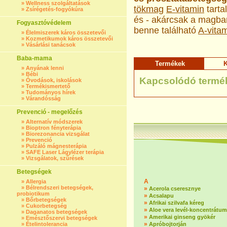
»
Wellness szolgáltatások
tökmag
E-vitamin
tarta
»
Zsírégetés-fogyókúra
és - akárcsak a magban
Fogyasztóvédelem
benne található
A-vita
»
Élelmiszerek káros összetevői
»
Kozmetikumok káros összetevői
»
Vásárlási tanácsok
Baba-mama
Termékek
K
»
Anyának lenni
»
Bébi
Kapcsolódó termé
»
Óvodások, iskolások
»
Termékismertető
»
Tudományos hírek
»
Várandósság
Prevenció - megelőzés
»
Alternatív módszerek
»
Bioptron fényterápia
»
Biorezonancia vizsgálat
»
Prevenció
»
Pulzáló mágnesterápia
»
SAFE Laser Lágylézer terápia
»
Vizsgálatok, szűrések
Betegségek
A
»
Allergia
»
Bélrendszeri betegségek,
»
Acerola cseresznye
probiotikum
»
Acsalapu
»
Bőrbetegségek
»
Afrikai szilvafa kéreg
»
Cukorbetegség
»
Aloe vera levél-koncentrátum
»
Daganatos betegségek
»
Amerikai ginseng gyökér
»
Emésztőszervi betegségek
»
»
Ételintolerancia
Apróbojtorján