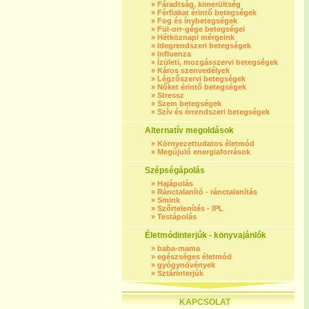
»
Fáradtság, kimerültség
»
Férfiakat érintő betegségek
»
Fog és ínybetegségek
»
Fül-orr-gége betegségei
»
Hétköznapi mérgeink
»
Idegrendszeri betegségek
»
Influenza
»
Ízületi, mozgásszervi betegségek
»
Káros szenvedélyek
»
Légzőszervi betegségek
»
Nőket érintő betegségek
»
Stressz
»
Szem betegségek
»
Szív és érrendszeri betegségek
Alternatív megoldások
»
Környezettudatos életmód
»
Megújuló energiaforrások
Szépségápolás
»
Hajápolás
»
Ránctalanító - ránctalanítás
»
Smink
»
Szőrtelenítés - IPL
»
Testápolás
Életmódinterjúk - könyvajánlók
»
baba-mama
»
egészséges életmód
»
gyógynövények
»
Sztárinterjúk
KAPCSOLAT