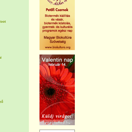
Root
i
ző