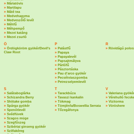
»
Máriatövis
»
Martilapu
»
Máté tea
»
Medvehagyma
»
Medveszőlő levél
»
Méhfű
»
Méhpempő
»
Mezei katáng
»
Mezei zsurló
Ö
P
R
»
»
»
Ördögköröm gyökér/Devil’s
Palástfű
Rövidágú polos
Claw Root
»
Papaya
»
Papayalevél
»
Papsajtmályva
»
Párlófű
»
Pásztortáska
»
Pau d'arco gyökér
»
Pecsétviaszgomba
»
Petrezselyemlevél
S
T
V
»
»
»
Salátaboglárka
Tarackbúza
Valeriana gyöké
»
»
»
Schizandra Berry
Tavaszi kankalin
Vérehulló fecsk
»
»
»
Shiitake gomba
Tökmag
Vizitorma
»
»
»
Spárga gyökér
Tömjénfa/Boswellia Serrata
Vöröshere
»
»
Spenótlevél
Tőzegáfonya
»
Svédfüvek
»
Szagos müge
»
Szegfűszeg
»
Szibériai ginseng gyökér
»
Szilfakéreg