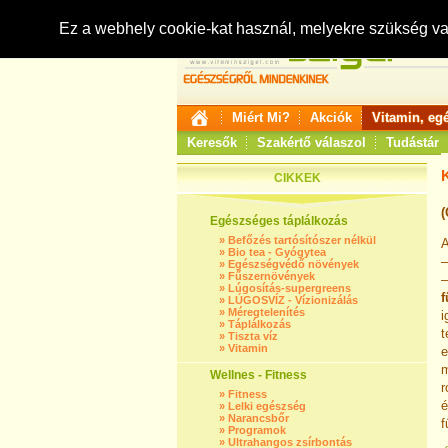
Ez a webhely cookie-kat használ, melyekre szükség v
Miért Mi?
Akciók
Vitamin, eg
Keresők
Szakértő válaszol
Tudástár
CIKKEK
(
Egészséges táplálkozás
»
Befőzés tartósítószer nélkül
A
»
Bio tea - Gyógytea
–
»
Egészségvédő növények
»
Fűszernövények
»
Lúgosítás-supergreens
f
»
LÚGOSVÍZ - Vízionizálás
»
Méregtelenítés
i
»
Táplálkozás
t
»
Tiszta víz
»
Vitamin
e
m
Wellnes - Fitness
r
»
Fitness
é
»
Lelki egészség
»
Narancsbőr
f
»
Programok
»
Ultrahangos zsírbontás