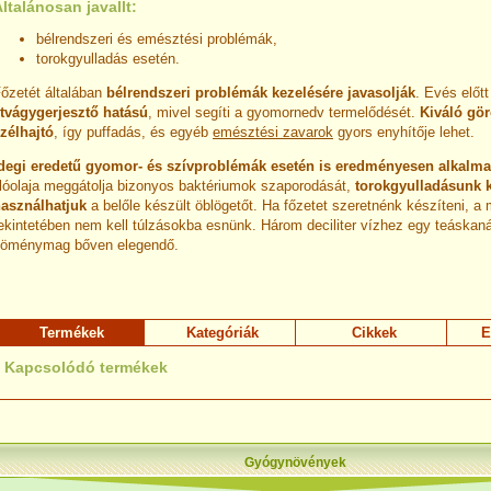
ltalánosan javallt:
bélrendszeri és emésztési problémák,
torokgyulladás esetén.
őzetét általában
bélrendszeri problémák kezelésére javasolják
. Evés előt
tvágygerjesztő hatású
, mivel segíti a gyomornedv termelődését.
Kiváló gö
zélhajtó
, így puffadás, és egyéb
emésztési zavarok
gyors enyhítője lehet.
degi eredetű gyomor- és szívproblémák esetén is eredményesen alkalma
llóolaja meggátolja bizonyos baktériumok szaporodását,
torokgyulladásunk 
asználhatjuk
a belőle készült öblögetőt. Ha főzetet szeretnénk készíteni, a
ekintetében nem kell túlzásokba esnünk. Három deciliter vízhez egy teáskan
öménymag bőven elegendő.
Termékek
Kategóriák
Cikkek
E
Kapcsolódó termékek
Gyógynövények