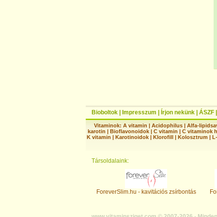
Bioboltok
|
Impresszum
|
Írjon nekünk
|
ÁSZF
Vitaminok:
A vitamin
|
Acidophilus
|
Alfa-lipidsa
karotin
|
Bioflavonoidok
|
C vitamin
|
C vitaminok 
K vitamin
|
Karotinoidok
|
Klorofill
|
Kolosztrum
|
L
Társoldalaink:
ForeverSlim.hu - kavitációs zsírbontás
Fo
www.vitaminsziget.com © 2007-2026 - Minden 