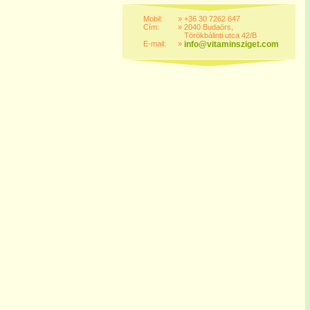
Mobil:
»
+36 30 7262 647
Cím:
»
2040 Budaörs,
Törökbálinti utca 42/B
E-mail:
»
info@vitaminsziget.com