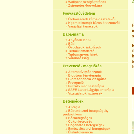
Á
»
Wellness szolgáltatások
»
Zsírégetés-fogyókúra
Fogyasztóvédelem
»
Élelmiszerek káros összetevői
»
Kozmetikumok káros összetevői
F
»
Vásárlási tanácsok
é
Baba-mama
s
»
Anyának lenni
»
Bébi
I
»
Óvodások, iskolások
i
»
Termékismertető
»
Tudományos hírek
h
»
Várandósság
t
Prevenció - megelőzés
k
»
Alternatív módszerek
»
Bioptron fényterápia
»
Biorezonancia vizsgálat
»
Prevenció
»
Pulzáló mágnesterápia
»
SAFE Laser Lágylézer terápia
»
Vizsgálatok, szűrések
Betegségek
»
Allergia
»
Bélrendszeri betegségek,
probiotikum
»
Bőrbetegségek
»
Cukorbetegség
»
Daganatos betegségek
»
Emésztőszervi betegségek
»
Ételintolerancia