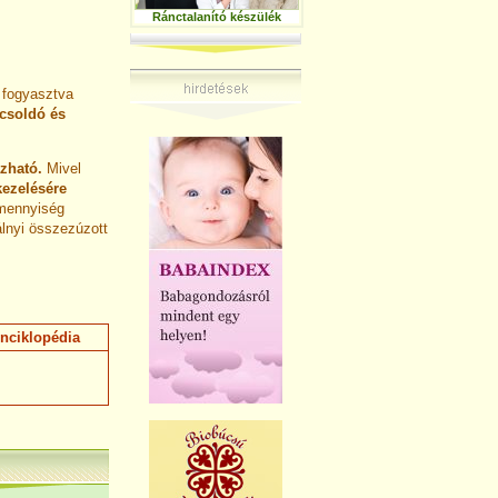
Ránctalanító készülék
t fogyasztva
rcsoldó és
zható.
Mivel
kezelésére
 mennyiség
álnyi összezúzott
nciklopédia