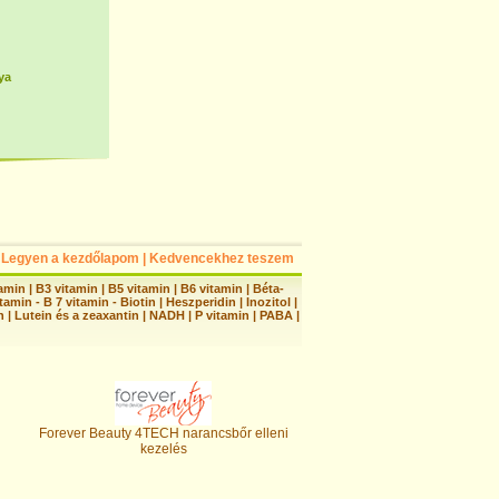
ya
Legyen a kezdőlapom
|
Kedvencekhez teszem
tamin
|
B3 vitamin
|
B5 vitamin
|
B6 vitamin
|
Béta-
tamin - B 7 vitamin - Biotin
|
Heszperidin
|
Inozitol
|
n
|
Lutein és a zeaxantin
|
NADH
|
P vitamin
|
PABA
|
Forever Beauty 4TECH narancsbőr elleni
kezelés