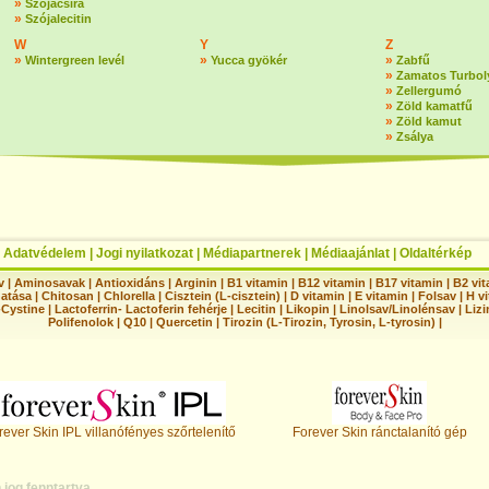
»
Szójacsíra
»
Szójalecitin
W
Y
Z
»
»
»
Wintergreen levél
Yucca gyökér
Zabfű
»
Zamatos Turbol
»
Zellergumó
»
Zöld kamatfű
»
Zöld kamut
»
Zsálya
|
Adatvédelem
|
Jogi nyilatkozat
|
Médiapartnerek
|
Médiaajánlat
|
Oldaltérkép
v
|
Aminosavak
|
Antioxidáns
|
Arginin
|
B1 vitamin
|
B12 vitamin
|
B17 vitamin
|
B2 vi
hatása
|
Chitosan
|
Chlorella
|
Cisztein (L-cisztein)
|
D vitamin
|
E vitamin
|
Folsav
|
H vi
-Cystine
|
Lactoferrin- Lactoferin fehérje
|
Lecitin
|
Likopin
|
Linolsav/Linolénsav
|
Lizi
Polifenolok
|
Q10
|
Quercetin
|
Tirozin (L-Tirozin, Tyrosin, L-tyrosin)
|
rever Skin IPL villanófényes szőrtelenítő
Forever Skin ránctalanító gép
jog fenntartva