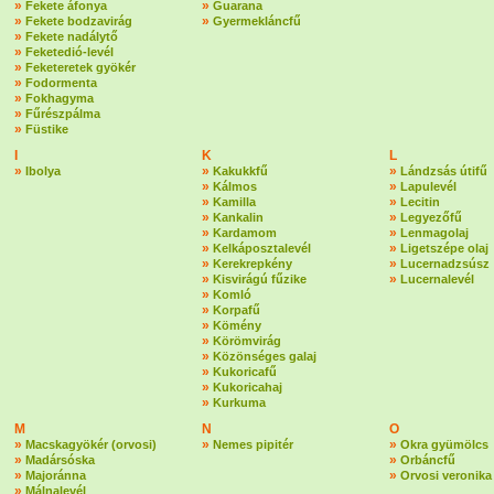
»
»
Fekete áfonya
Guarana
»
»
Fekete bodzavirág
Gyermekláncfű
»
Fekete nadálytő
»
Feketedió-levél
»
Feketeretek gyökér
»
Fodormenta
»
Fokhagyma
»
Fűrészpálma
»
Füstike
I
K
L
»
»
»
Ibolya
Kakukkfű
Lándzsás útifű
»
»
Kálmos
Lapulevél
»
»
Kamilla
Lecitin
»
»
Kankalin
Legyezőfű
»
»
Kardamom
Lenmagolaj
»
»
Kelkáposztalevél
Ligetszépe olaj
»
»
Kerekrepkény
Lucernadzsúsz
»
»
Kisvirágú fűzike
Lucernalevél
»
Komló
»
Korpafű
»
Kömény
»
Körömvirág
»
Közönséges galaj
»
Kukoricafű
»
Kukoricahaj
»
Kurkuma
M
N
O
»
»
»
Macskagyökér (orvosi)
Nemes pipitér
Okra gyümölcs
»
»
Madársóska
Orbáncfű
»
»
Majoránna
Orvosi veronika
»
Málnalevél