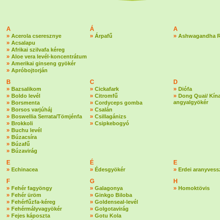
A
Á
A
»
»
»
Acerola cseresznye
Árpafű
Ashwagandha 
»
Acsalapu
»
Afrikai szilvafa kéreg
»
Aloe vera levél-koncentrátum
»
Amerikai ginseng gyökér
»
Apróbojtorján
B
C
D
»
»
»
Bazsalikom
Cickafark
Diófa
»
»
»
Boldo levél
Citromfű
Dong Quai/ Kína
»
»
angyalgyökér
Borsmenta
Cordyceps gomba
»
»
Borsos varjúháj
Csalán
»
»
Boswellia Serrata/Tömjénfa
Csillagánizs
»
»
Brokkoli
Csipkebogyó
»
Buchu levél
»
Búzacsíra
»
Búzafű
»
Búzavirág
E
É
E
»
»
»
Echinacea
Édesgyökér
Erdei aranyvess
F
G
H
»
»
»
Fehér fagyöngy
Galagonya
Homoktövis
»
»
Fehér üröm
Ginkgo Biloba
»
»
Fehérfűzfa-kéreg
Goldenseal-levél
»
»
Fehérmályvagyökér
Golgotavirág
»
»
Fejes káposzta
Gotu Kola