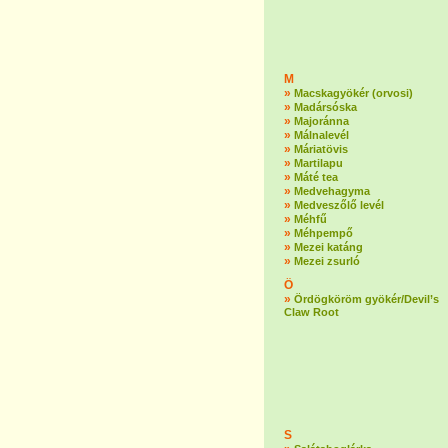
M
»
Macskagyökér (orvosi)
»
Madársóska
»
Majoránna
»
Málnalevél
»
Máriatövis
»
Martilapu
»
Máté tea
»
Medvehagyma
»
Medveszőlő levél
»
Méhfű
»
Méhpempő
»
Mezei katáng
»
Mezei zsurló
Ö
»
Ördögköröm gyökér/Devil’s
Claw Root
S