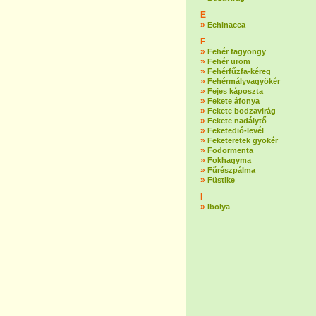
E
»
Echinacea
F
»
Fehér fagyöngy
»
Fehér üröm
»
Fehérfűzfa-kéreg
»
Fehérmályvagyökér
»
Fejes káposzta
»
Fekete áfonya
»
Fekete bodzavirág
»
Fekete nadálytő
»
Feketedió-levél
»
Feketeretek gyökér
»
Fodormenta
»
Fokhagyma
»
Fűrészpálma
»
Füstike
I
»
Ibolya