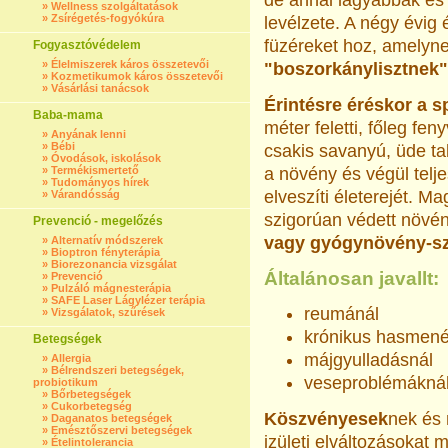
de annál lágyabbak és
»
Wellness szolgáltatások
»
Zsírégetés-fogyókúra
levélzete. A négy évig
füzéreket hoz, amelyne
Fogyasztóvédelem
»
Élelmiszerek káros összetevői
"boszorkánylisztnek"
»
Kozmetikumok káros összetevői
»
Vásárlási tanácsok
Érintésre érés­kor a 
Baba-mama
méter feletti, főleg fe
»
Anyának lenni
»
Bébi
csakis savanyú, üde ta
»
Óvodások, iskolások
»
Termékismertető
a növény és végül telje
»
Tudományos hírek
elveszíti életerejét. 
»
Várandósság
szigorúan vé­dett növé
Prevenció - megelőzés
vagy gyógynövény-sz
»
Alternatív módszerek
»
Bioptron fényterápia
»
Biorezonancia vizsgálat
Általánosan javallt:
»
Prevenció
»
Pulzáló mágnesterápia
»
SAFE Laser Lágylézer terápia
reumánál
»
Vizsgálatok, szűrések
krónikus hasmené
Betegségek
májgyulladásnál
»
Allergia
»
Bélrendszeri betegségek,
veseproblémákná
probiotikum
»
Bőrbetegségek
»
Cukorbetegség
Köszvényesek
nek és
»
Daganatos betegségek
»
Emésztőszervi betegségek
izületi elváltozásokat 
»
Ételintolerancia