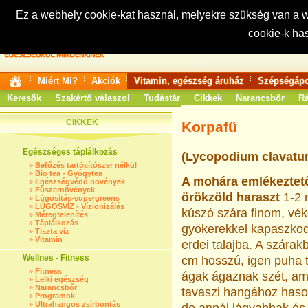
Ez a webhely cookie-kat használ, melyekre szükség van a
cookie-k ha
Keresés:
Miért Mi?
Akciók
Vitamin, egészség áruház
Szépségápo
Keresők
Szakértő válaszol
Tudástár
Cikkek
Narancsbőr
Rá
CIKKEK
Korpafű
Egészséges táplálkozás
(Lycopodium clavatu
»
Befőzés tartósítószer nélkül
»
Bio tea - Gyógytea
A mohára emlékeztet
»
Egészségvédő növények
»
Fűszernövények
örökzöld ha­raszt
1-2 
»
Lúgosítás-supergreens
»
LÚGOSVÍZ - Vízionizálás
kúszó szára finom, vé
»
Méregtelenítés
»
Táplálkozás
gyökerekkel kapaszkod
»
Tiszta víz
»
Vitamin
erdei talajba. A szárak
Wellnes - Fitness
cm hosszú, igen puha 
»
Fitness
ágak ágaznak szét, am
»
Lelki egészség
»
Narancsbőr
tavaszi hangához haso
»
Programok
»
Ultrahangos zsírbontás