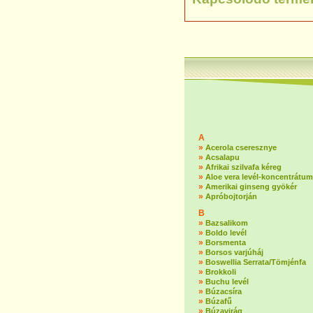
A
»
Acerola cseresznye
»
Acsalapu
»
Afrikai szilvafa kéreg
»
Aloe vera levél-koncentrátum
»
Amerikai ginseng gyökér
»
Apróbojtorján
B
»
Bazsalikom
»
Boldo levél
»
Borsmenta
»
Borsos varjúháj
»
Boswellia Serrata/Tömjénfa
»
Brokkoli
»
Buchu levél
»
Búzacsíra
»
Búzafű
»
Búzavirág