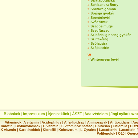
»
Salátaboglárka
»
Schizandra Berry
»
Shiitake gomba
»
Spárga gyökér
»
Spenótlevél
»
Svédfüvek
»
Szagos müge
»
Szegfűszeg
»
Szibériai ginseng gyökér
»
Szilfakéreg
»
Szójacsíra
»
Szójalecitin
W
»
Wintergreen levél
Bioboltok
|
Impresszum
|
Írjon nekünk
|
ÁSZF
|
Adatvédelem
|
Jogi nyilatkozat
Vitaminok:
A vitamin
|
Acidophilus
|
Alfa-lipidsav
|
Aminosavak
|
Antioxidáns
|
Arg
karotin
|
Bioflavonoidok
|
C vitamin
|
C vitaminok hatása
|
Chitosan
|
Chlorella
|
Ciszt
K vitamin
|
Karotinoidok
|
Klorofill
|
Kolosztrum
|
L-Cystine
|
Lactoferrin- Lactoferin 
Polifenolok
|
Q10
|
Querc