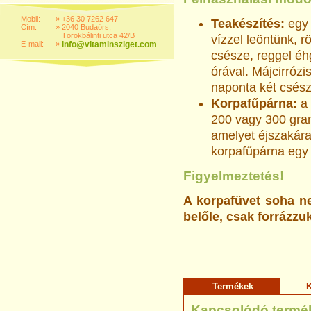
Mobil:
»
+36 30 7262 647
Teakészítés:
egy 
Cím:
»
2040 Budaörs,
Törökbálinti utca 42/B
vízzel leöntünk, r
E-mail:
»
info@vitaminsziget.com
csésze, reggel éhg
órával. Májcirróz
naponta két csész
Korpafűpárna:
a 
200 vagy 300 gram
amelyet éjszakára
korpafűpárna egy 
Figyelmeztetés!
A korpafüvet soha ne
belőle, csak forrázzuk
Termékek
K
Kapcsolódó termé