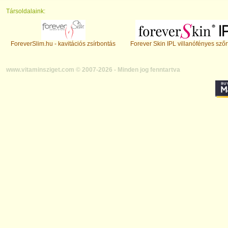
Társoldalaink:
ForeverSlim.hu - kavitációs zsírbontás
Forever Skin IPL villanófényes szőr
www.vitaminsziget.com © 2007-2026 - Minden jog fenntartva