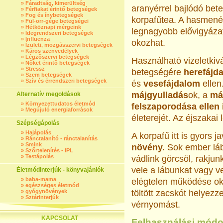
»
Fáradtság, kimerültség
aranyérrel bajlódó bet
»
Férfiakat érintő betegségek
»
Fog és ínybetegségek
korpafűtea. A hasmen
»
Fül-orr-gége betegségei
»
Hétköznapi mérgeink
legnagyobb elővigyáza
»
Idegrendszeri betegségek
»
Influenza
okozhat.
»
Ízületi, mozgásszervi betegségek
»
Káros szenvedélyek
»
Légzőszervi betegségek
Használható vizeletkiv
»
Nőket érintő betegségek
»
Stressz
betegségére
herefájd
»
Szem betegségek
»
Szív és érrendszeri betegségek
és
vesefájdalom
ellen
májgyulladás
ok, a
má
Alternatív megoldások
»
Környezettudatos életmód
felszaporodása ellen
»
Megújuló energiaforrások
életerejét. Az éjszakai
Szépségápolás
»
Hajápolás
A korpafű itt is gyors j
»
Ránctalanító - ránctalanítás
»
Smink
növény.
Sok ember lábi
»
Szőrtelenítés - IPL
»
Testápolás
vádlink görcsöl, rakjun
vele a lábunkat vagy 
Életmódinterjúk - könyvajánlók
»
baba-mama
elégtelen működése ok
»
egészséges életmód
»
gyógynövények
töltött zacskót helyezz
»
Sztárinterjúk
vérnyomást.
KAPCSOLAT
Felhasználási módo