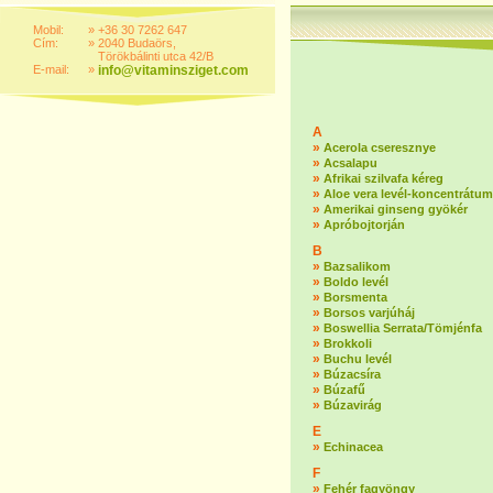
Mobil:
»
+36 30 7262 647
Cím:
»
2040 Budaörs,
Törökbálinti utca 42/B
E-mail:
»
info@vitaminsziget.com
A
»
Acerola cseresznye
»
Acsalapu
»
Afrikai szilvafa kéreg
»
Aloe vera levél-koncentrátum
»
Amerikai ginseng gyökér
»
Apróbojtorján
B
»
Bazsalikom
»
Boldo levél
»
Borsmenta
»
Borsos varjúháj
»
Boswellia Serrata/Tömjénfa
»
Brokkoli
»
Buchu levél
»
Búzacsíra
»
Búzafű
»
Búzavirág
E
»
Echinacea
F
»
Fehér fagyöngy