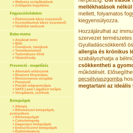
herpeszig.
Ősi írások
»
Wellness szolgáltatások
»
Zsírégetés-fogyókúra
mellékhatások nélkül
mellett, folyamatos fo
Fogyasztóvédelem
»
Élelmiszerek káros összetevői
kiegyensúlyozza.
»
Kozmetikumok káros összetevői
»
Vásárlási tanácsok
Hozzájárulhat az immu
Baba-mama
szervezet természetes
»
Anyának lenni
»
Bébi
Gyulladáscsökkentő ös
»
Óvodások, iskolások
»
Termékismertető
allergia és krónikus 
»
Tudományos hírek
szabályozhatja a bélm
»
Várandósság
csökkentheti a gyom
Prevenció - megelőzés
működését. Elősegíthet
»
Alternatív módszerek
»
Bioptron fényterápia
pecsétviaszgomba
hoss
»
Biorezonancia vizsgálat
»
Prevenció
megtartani az ideális 
»
Pulzáló mágnesterápia
»
SAFE Laser Lágylézer terápia
»
Vizsgálatok, szűrések
Betegségek
»
Allergia
»
Bélrendszeri betegségek,
probiotikum
»
Bőrbetegségek
»
Cukorbetegség
»
Daganatos betegségek
»
Emésztőszervi betegségek
»
Ételintolerancia