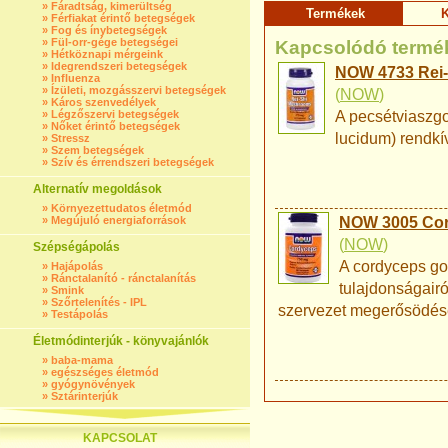
»
Fáradtság, kimerültség
Termékek
K
»
Férfiakat érintő betegségek
»
Fog és ínybetegségek
»
Fül-orr-gége betegségei
Kapcsolódó termé
»
Hétköznapi mérgeink
»
Idegrendszeri betegségek
NOW 4733 Rei-
»
Influenza
»
Ízületi, mozgásszervi betegségek
(
NOW
)
»
Káros szenvedélyek
»
Légzőszervi betegségek
A pecsétviaszg
»
Nőket érintő betegségek
lucidum) rendkí
»
Stressz
»
Szem betegségek
»
Szív és érrendszeri betegségek
Alternatív megoldások
»
Környezettudatos életmód
»
Megújuló energiaforrások
NOW 3005 Cor
(
NOW
)
Szépségápolás
A cordyceps go
»
Hajápolás
»
Ránctalanító - ránctalanítás
tulajdonságairó
»
Smink
»
Szőrtelenítés - IPL
szervezet megerősödés
»
Testápolás
Életmódinterjúk - könyvajánlók
»
baba-mama
»
egészséges életmód
»
gyógynövények
»
Sztárinterjúk
KAPCSOLAT