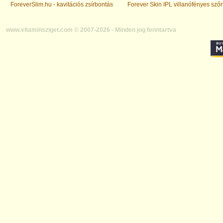
ForeverSlim.hu - kavitációs zsírbontás
Forever Skin IPL villanófényes szőr
www.vitaminsziget.com © 2007-2026 - Minden jog fenntartva