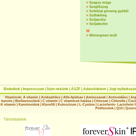
»
Szagos müge
»
Szegfűszeg
»
Szibériai ginseng gyökér
»
Szilfakéreg
»
Szójacsíra
»
Szójalecitin
W
»
Wintergreen levél
Bioboltok
|
Impresszum
|
Írjon nekünk
|
ÁSZF
|
Adatvédelem
|
Jogi nyilatkozat
Vitaminok:
A vitamin
|
Acidophilus
|
Alfa-lipidsav
|
Aminosavak
|
Antioxidáns
|
Arg
karotin
|
Bioflavonoidok
|
C vitamin
|
C vitaminok hatása
|
Chitosan
|
Chlorella
|
Ciszt
K vitamin
|
Karotinoidok
|
Klorofill
|
Kolosztrum
|
L-Cystine
|
Lactoferrin- Lactoferin 
Polifenolok
|
Q10
|
Querc
Társoldalaink: