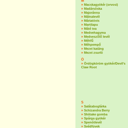
M
»
Macskagyökér (orvosi)
»
Madársóska
»
Majoránna
»
Málnalevél
»
Máriatövis
»
Martilapu
»
Máté tea
»
Medvehagyma
»
Medveszőlő levél
»
Méhfű
»
Méhpempő
»
Mezei katáng
»
Mezei zsurló
Ö
»
Ördögköröm gyökér/Devil’s
Claw Root
S
»
Salátaboglárka
»
Schizandra Berry
»
Shiitake gomba
»
Spárga gyökér
»
Spenótlevél
»
Svédfüvek