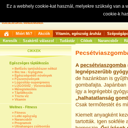
Ez a webhely cookie-kat használ, melyekre szükség van a
cookie-k ha
Keresés:
Miért Mi?
Akciók
Vitamin, egészség áruház
Szépségápo
Keresők
Szakértő válaszol
Tudástár
Cikkek
Narancsbőr
Rá
CIKKEK
Pecsétviaszgomb
Egészséges táplálkozás
A
pecsétviaszgomba
»
Befőzés tartósítószer nélkül
legnépszerűbb gyóg
»
Bio tea - Gyógytea
»
Egészségvédő növények
de hazánkban is gyűjth
»
Fűszernövények
»
Lúgosítás-supergreens
gombafajta. Japánban 
»
LÚGOSVÍZ - Vízionizálás
»
Méregtelenítés
így a legrégebbi gyógy
»
Táplálkozás
»
Tiszta víz
„halhatatlanság gomb
»
Vitamin
Csak termőtestét és mi
Wellnes - Fitness
»
Fitness
Kiemelt anyagként kez
»
Lelki egészség
»
Narancsbőr
tartották. Igen sokféle
»
Programok
»
Ultrahangos zsírbontás