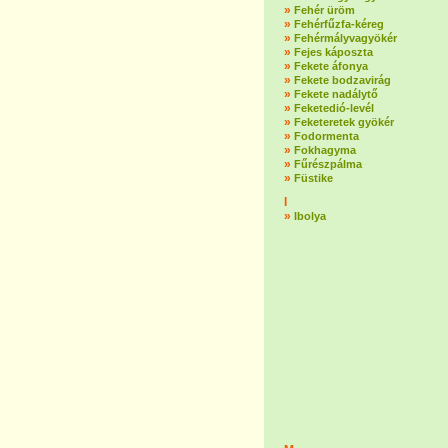
»
Fehér üröm
»
Fehérfűzfa-kéreg
»
Fehérmályvagyökér
»
Fejes káposzta
»
Fekete áfonya
»
Fekete bodzavirág
»
Fekete nadálytő
»
Feketedió-levél
»
Feketeretek gyökér
»
Fodormenta
»
Fokhagyma
»
Fűrészpálma
»
Füstike
I
»
Ibolya