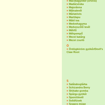
»
Macskagyökér (orvosi)
»
Madársóska
»
Majoránna
»
Málnalevél
»
Máriatövis
»
Martilapu
»
Máté tea
»
Medvehagyma
»
Medveszőlő levél
»
Méhfű
»
Méhpempő
»
Mezei katáng
»
Mezei zsurló
Ö
»
Ördögköröm gyökér/Devil’s
Claw Root
S
»
Salátaboglárka
»
Schizandra Berry
»
Shiitake gomba
»
Spárga gyökér
»
Spenótlevél
»
Svédfüvek
»
Szagos müge