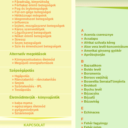
»
Fáradtság, kimerültség
»
Férfiakat érintő betegségek
»
Fog és ínybetegségek
»
Fül-orr-gége betegségei
»
Hétköznapi mérgeink
»
Idegrendszeri betegségek
»
Influenza
»
Ízületi, mozgásszervi betegségek
»
Káros szenvedélyek
A
»
Légzőszervi betegségek
»
Acerola cseresznye
»
Nőket érintő betegségek
»
Acsalapu
»
Stressz
»
Afrikai szilvafa kéreg
»
Szem betegségek
»
Szív és érrendszeri betegségek
»
Aloe vera levél-koncentrátum
»
Amerikai ginseng gyökér
Alternatív megoldások
»
Apróbojtorján
»
Környezettudatos életmód
B
»
Megújuló energiaforrások
»
Bazsalikom
»
Boldo levél
Szépségápolás
»
Borsmenta
»
Hajápolás
»
Borsos varjúháj
»
Ránctalanító - ránctalanítás
»
Boswellia Serrata/Tömjénfa
»
Smink
»
Brokkoli
»
Szőrtelenítés - IPL
»
Buchu levél
»
Testápolás
»
Búzacsíra
Életmódinterjúk - könyvajánlók
»
Búzafű
»
Búzavirág
»
baba-mama
»
egészséges életmód
E
»
gyógynövények
»
Echinacea
»
Sztárinterjúk
F
»
Fehér fagyöngy
KAPCSOLAT
»
Fehér üröm