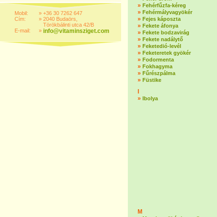
»
Fehérfűzfa-kéreg
»
Fehérmályvagyökér
Mobil:
»
+36 30 7262 647
»
Cím:
»
2040 Budaörs,
Fejes káposzta
Törökbálinti utca 42/B
»
Fekete áfonya
E-mail:
»
info@vitaminsziget.com
»
Fekete bodzavirág
»
Fekete nadálytő
»
Feketedió-levél
»
Feketeretek gyökér
»
Fodormenta
»
Fokhagyma
»
Fűrészpálma
»
Füstike
I
»
Ibolya
M