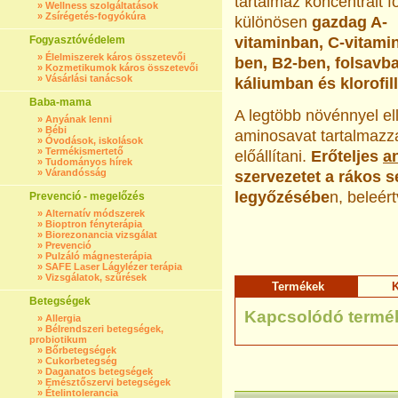
tartalmaz koncentrált 
»
Wellness szolgáltatások
»
Zsírégetés-fogyókúra
különösen
gazdag A-
Fogyasztóvédelem
vitaminban, C-vitami
»
Élelmiszerek káros összetevői
ben, B2-ben, folsavb
»
Kozmetikumok káros összetevői
»
Vásárlási tanácsok
káliumban és klorofil
Baba-mama
A legtöbb növénnyel el
»
Anyának lenni
»
Bébi
aminosavat tartalmazz
»
Óvodások, iskolások
»
Termékismertető
előállítani.
Erőteljes
a
»
Tudományos hírek
»
Várandósság
szervezetet a rákos 
legyőzésébe
n, beleér
Prevenció - megelőzés
»
Alternatív módszerek
»
Bioptron fényterápia
»
Biorezonancia vizsgálat
»
Prevenció
»
Pulzáló mágnesterápia
»
SAFE Laser Lágylézer terápia
»
Vizsgálatok, szűrések
Termékek
K
Betegségek
Kapcsolódó termé
»
Allergia
»
Bélrendszeri betegségek,
probiotikum
»
Bőrbetegségek
»
Cukorbetegség
»
Daganatos betegségek
»
Emésztőszervi betegségek
»
Ételintolerancia