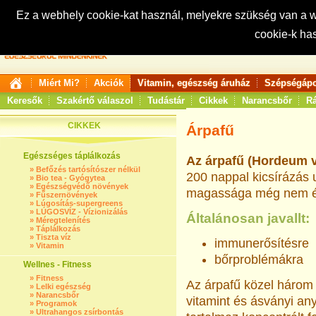
Ez a webhely cookie-kat használ, melyekre szükség van a
cookie-k ha
Keresés:
Miért Mi?
Akciók
Vitamin, egészség áruház
Szépségápo
Keresők
Szakértő válaszol
Tudástár
Cikkek
Narancsbőr
Rá
CIKKEK
Árpafű
Egészséges táplálkozás
Az árpafű (Hordeum v
»
Befőzés tartósítószer nélkül
200 nappal kicsírázás u
»
Bio tea - Gyógytea
»
Egészségvédő növények
magassága még nem éri
»
Fűszernövények
»
Lúgosítás-supergreens
»
LÚGOSVÍZ - Vízionizálás
Általánosan javallt:
»
Méregtelenítés
»
Táplálkozás
»
Tiszta víz
immunerősítésre
»
Vitamin
bőrproblémákra
Wellnes - Fitness
»
Fitness
Az árpafű közel három 
»
Lelki egészség
»
Narancsbőr
vitamint és ásványi an
»
Programok
»
Ultrahangos zsírbontás