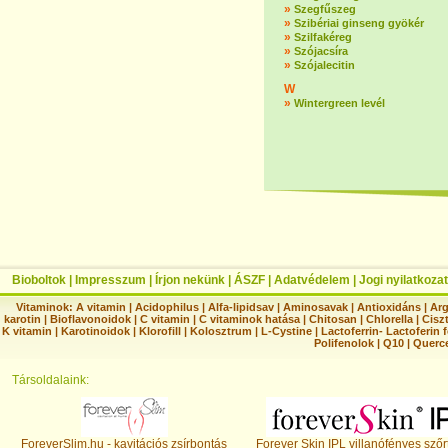
»
Szegfűszeg
»
Szibériai ginseng gyökér
»
Szilfakéreg
»
Szójacsíra
»
Szójalecitin
W
»
Wintergreen levél
Bioboltok
|
Impresszum
|
Írjon nekünk
|
ÁSZF
|
Adatvédelem
|
Jogi nyilatkozat
Vitaminok:
A vitamin
|
Acidophilus
|
Alfa-lipidsav
|
Aminosavak
|
Antioxidáns
|
Arg
karotin
|
Bioflavonoidok
|
C vitamin
|
C vitaminok hatása
|
Chitosan
|
Chlorella
|
Ciszt
K vitamin
|
Karotinoidok
|
Klorofill
|
Kolosztrum
|
L-Cystine
|
Lactoferrin- Lactoferin 
Polifenolok
|
Q10
|
Querc
Társoldalaink:
ForeverSlim.hu - kavitációs zsírbontás
Forever Skin IPL villanófényes szőr