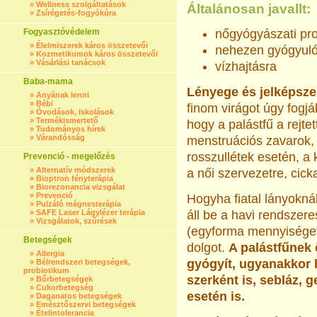
»
Wellness szolgáltatások
Általánosan javallt:
»
Zsírégetés-fogyókúra
Fogyasztóvédelem
nőgyógyászati pr
»
Élelmiszerek káros összetevői
nehezen gyógyuló
»
Kozmetikumok káros összetevői
»
Vásárlási tanácsok
vízhajtásra
Baba-mama
Lényege és jelképsze
»
Anyának lenni
»
Bébi
finom virágot úgy fogjá
»
Óvodások, iskolások
»
Termékismertető
hogy a palástfű a rejtet
»
Tudományos hírek
»
Várandósság
menstruációs zavarok, 
rosszullétek esetén, 
Prevenció - megelőzés
»
Alternatív módszerek
a női szervezetre, cick
»
Bioptron fényterápia
»
Biorezonancia vizsgálat
»
Prevenció
Hogyha fiatal lányokná
»
Pulzáló mágnesterápia
»
SAFE Laser Lágylézer terápia
áll be a havi rendszere
»
Vizsgálatok, szűrések
(egyforma mennyiséget
Betegségek
dolgot.
A palástfűnek
»
Allergia
gyógyít, ugyanakkor h
»
Bélrendszeri betegségek,
probiotikum
szerként is, sebláz, 
»
Bőrbetegségek
»
Cukorbetegség
esetén is.
»
Daganatos betegségek
»
Emésztőszervi betegségek
»
Ételintolerancia