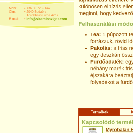
különösen elhízás elle
Mobil:
»
+36 30 7262 647
Cím:
»
2040 Budaörs,
meginni, hogy kedvező 
Törökbálinti utca 42/B
E-mail:
»
info@vitaminsziget.com
Felhasználási módo
Tea:
1 púpozott te
forrázzuk, rövid id
Pakolás
: a fris
egy
deszk
án össz
Fürdőadalék:
egy
néhány marék fris
éjszakára beáztat
folyadékot a fürdő
Termékek
K
Kapcsolódó termé
Myrobalan 