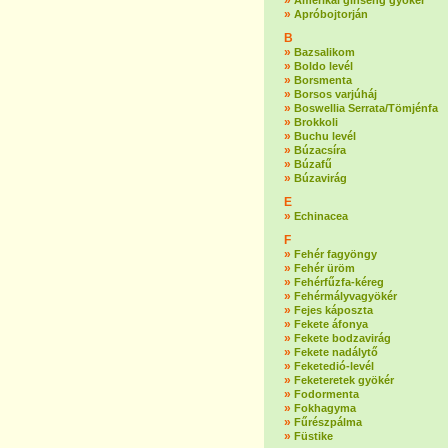
»
Amerikai ginseng gyökér
»
Apróbojtorján
B
»
Bazsalikom
»
Boldo levél
»
Borsmenta
»
Borsos varjúháj
»
Boswellia Serrata/Tömjénfa
»
Brokkoli
»
Buchu levél
»
Búzacsíra
»
Búzafű
»
Búzavirág
E
»
Echinacea
F
»
Fehér fagyöngy
»
Fehér üröm
»
Fehérfűzfa-kéreg
»
Fehérmályvagyökér
»
Fejes káposzta
»
Fekete áfonya
»
Fekete bodzavirág
»
Fekete nadálytő
»
Feketedió-levél
»
Feketeretek gyökér
»
Fodormenta
»
Fokhagyma
»
Fűrészpálma
»
Füstike