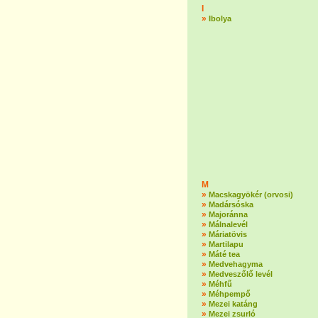
I
»
Ibolya
M
»
Macskagyökér (orvosi)
»
Madársóska
»
Majoránna
»
Málnalevél
»
Máriatövis
»
Martilapu
»
Máté tea
»
Medvehagyma
»
Medveszőlő levél
»
Méhfű
»
Méhpempő
»
Mezei katáng
»
Mezei zsurló