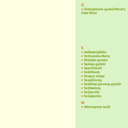
Ö
»
Ördögköröm gyökér/Devil’s
Claw Root
S
»
Salátaboglárka
»
Schizandra Berry
»
Shiitake gomba
»
Spárga gyökér
»
Spenótlevél
»
Svédfüvek
»
Szagos müge
»
Szegfűszeg
»
Szibériai ginseng gyökér
»
Szilfakéreg
»
Szójacsíra
»
Szójalecitin
W
»
Wintergreen levél