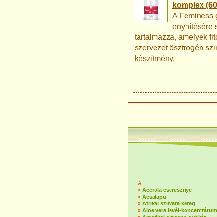
komplex (60
A Feminess 
enyhítésére 
tartalmazza, amelyek fi
szervezet ösztrogén sz
készítmény.
A
»
Acerola cseresznye
»
Acsalapu
»
Afrikai szilvafa kéreg
»
Aloe vera levél-koncentrátum