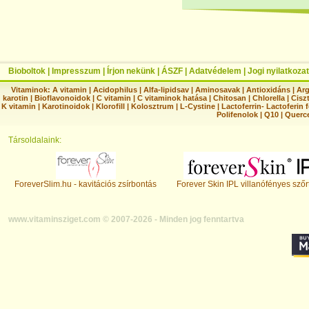
Bioboltok
|
Impresszum
|
Írjon nekünk
|
ÁSZF
|
Adatvédelem
|
Jogi nyilatkozat
Vitaminok:
A vitamin
|
Acidophilus
|
Alfa-lipidsav
|
Aminosavak
|
Antioxidáns
|
Arg
karotin
|
Bioflavonoidok
|
C vitamin
|
C vitaminok hatása
|
Chitosan
|
Chlorella
|
Ciszt
K vitamin
|
Karotinoidok
|
Klorofill
|
Kolosztrum
|
L-Cystine
|
Lactoferrin- Lactoferin 
Polifenolok
|
Q10
|
Querc
Társoldalaink:
ForeverSlim.hu - kavitációs zsírbontás
Forever Skin IPL villanófényes szőr
www.vitaminsziget.com © 2007-2026 - Minden jog fenntartva