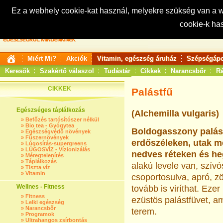
Ez a webhely cookie-kat használ, melyekre szükség van a
cookie-k ha
Keresés:
Miért Mi?
Akciók
Vitamin, egészség áruház
Szépségápo
Keresők
Szakértő válaszol
Tudástár
Cikkek
Narancsbőr
Rá
CIKKEK
Palástfű
Egészséges táplálkozás
(Alchemilla vulgaris)
»
Befőzés tartósítószer nélkül
»
Bio tea - Gyógytea
Boldogasszony palást
»
Egészségvédő növények
»
Fűszernövények
erdőszéleken, utak 
»
Lúgosítás-supergreens
»
LÚGOSVÍZ - Vízionizálás
nedves réteken és he
»
Méregtelenítés
»
Táplálkozás
alakú levele van, szív
»
Tiszta víz
»
Vitamin
csoportosulva, apró, zö
Wellnes - Fitness
tovább is viríthat. Eze
»
Fitness
ezüstös palástfüvet, a
»
Lelki egészség
»
Narancsbőr
terem.
»
Programok
»
Ultrahangos zsírbontás