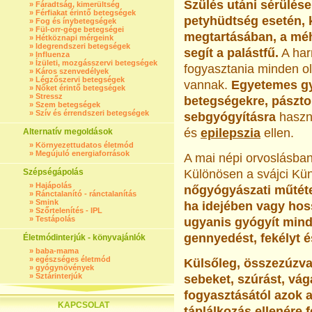
Szülés utáni sérülése
»
Fáradtság, kimerültség
»
Férfiakat érintő betegségek
petyhüdtség esetén, 
»
Fog és ínybetegségek
»
Fül-orr-gége betegségei
megtartásában, a mé
»
Hétköznapi mérgeink
»
Idegrendszeri betegségek
segít a palástfű.
A har
»
Influenza
»
Ízületi, mozgásszervi betegségek
fogyasztania minden ol
»
Káros szenvedélyek
»
Légzőszervi betegségek
vannak.
Egyetemes gy
»
Nőket érintő betegségek
»
Stressz
betegségekre, pászto
»
Szem betegségek
»
Szív és érrendszeri betegségek
sebgyógyításra
haszná
és
epilepszia
ellen.
Alternatív megoldások
»
Környezettudatos életmód
»
Megújuló energiaforrások
A mai népi orvoslásban
Szépségápolás
Különösen a svájci Kün
»
Hajápolás
nőgyógyászati műtéte
»
Ránctalanító - ránctalanítás
»
Smink
ha idejében vagy hos
»
Szőrtelenítés - IPL
»
Testápolás
ugyanis gyógyít minde
gennyedést, fekélyt é
Életmódinterjúk - könyvajánlók
»
baba-mama
»
egészséges életmód
Külsőleg, összezúzva
»
gyógynövények
»
Sztárinterjúk
sebeket, szúrást, vág
fogyasztásától azok 
KAPCSOLAT
táplálkozás ellenére f