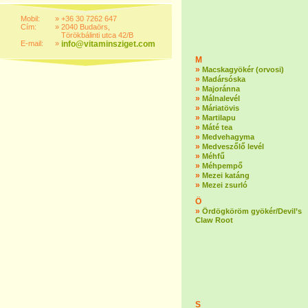
Mobil:
»
+36 30 7262 647
Cím:
»
2040 Budaörs,
Törökbálinti utca 42/B
E-mail:
»
info@vitaminsziget.com
M
»
Macskagyökér (orvosi)
»
Madársóska
»
Majoránna
»
Málnalevél
»
Máriatövis
»
Martilapu
»
Máté tea
»
Medvehagyma
»
Medveszőlő levél
»
Méhfű
»
Méhpempő
»
Mezei katáng
»
Mezei zsurló
Ö
»
Ördögköröm gyökér/Devil’s
Claw Root
S