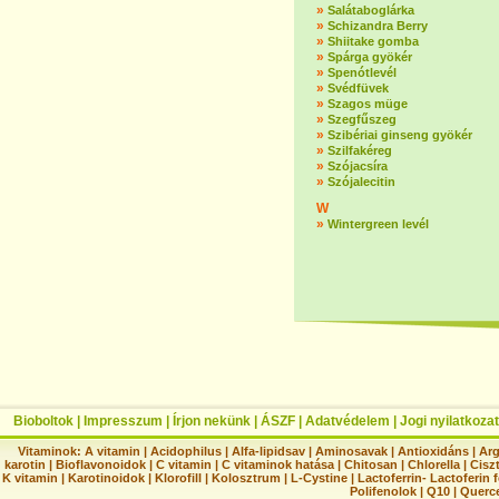
»
Salátaboglárka
»
Schizandra Berry
»
Shiitake gomba
»
Spárga gyökér
»
Spenótlevél
»
Svédfüvek
»
Szagos müge
»
Szegfűszeg
»
Szibériai ginseng gyökér
»
Szilfakéreg
»
Szójacsíra
»
Szójalecitin
W
»
Wintergreen levél
Bioboltok
|
Impresszum
|
Írjon nekünk
|
ÁSZF
|
Adatvédelem
|
Jogi nyilatkozat
Vitaminok:
A vitamin
|
Acidophilus
|
Alfa-lipidsav
|
Aminosavak
|
Antioxidáns
|
Arg
karotin
|
Bioflavonoidok
|
C vitamin
|
C vitaminok hatása
|
Chitosan
|
Chlorella
|
Ciszt
K vitamin
|
Karotinoidok
|
Klorofill
|
Kolosztrum
|
L-Cystine
|
Lactoferrin- Lactoferin 
Polifenolok
|
Q10
|
Querc