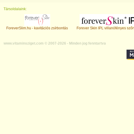
Társoldalaink:
ForeverSlim.hu - kavitációs zsírbontás
Forever Skin IPL villanófényes szőr
www.vitaminsziget.com © 2007-2026 - Minden jog fenntartva