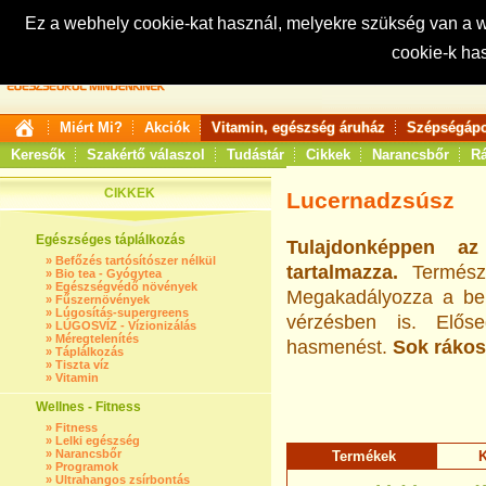
Ez a webhely cookie-kat használ, melyekre szükség van a
cookie-k ha
Keresés:
Miért Mi?
Akciók
Vitamin, egészség áruház
Szépségápo
Keresők
Szakértő válaszol
Tudástár
Cikkek
Narancsbőr
Rá
CIKKEK
Lucernadzsúsz
Egészséges táplálkozás
Tulajdonképpen az
»
Befőzés tartósítószer nélkül
tartalmazza.
Termész
»
Bio tea - Gyógytea
»
Egészségvédő növények
Megakadályozza a bel
»
Fűszernövények
»
Lúgosítás-supergreens
vérzésben is. Előse
»
LÚGOSVÍZ - Vízionizálás
»
Méregtelenítés
hasmenést.
Sok rákos 
»
Táplálkozás
»
Tiszta víz
»
Vitamin
Wellnes - Fitness
»
Fitness
»
Lelki egészség
»
Narancsbőr
Termékek
K
»
Programok
»
Ultrahangos zsírbontás