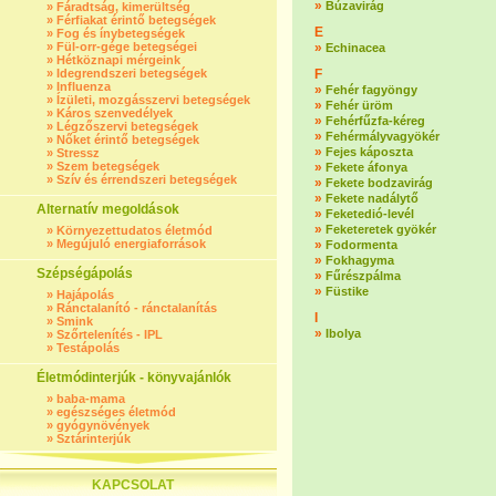
»
Búzavirág
»
Fáradtság, kimerültség
»
Férfiakat érintő betegségek
E
»
Fog és ínybetegségek
»
Fül-orr-gége betegségei
»
Echinacea
»
Hétköznapi mérgeink
»
Idegrendszeri betegségek
F
»
Influenza
»
Fehér fagyöngy
»
Ízületi, mozgásszervi betegségek
»
Fehér üröm
»
Káros szenvedélyek
»
Fehérfűzfa-kéreg
»
Légzőszervi betegségek
»
Fehérmályvagyökér
»
Nőket érintő betegségek
»
Fejes káposzta
»
Stressz
»
Szem betegségek
»
Fekete áfonya
»
Szív és érrendszeri betegségek
»
Fekete bodzavirág
»
Fekete nadálytő
Alternatív megoldások
»
Feketedió-levél
»
Feketeretek gyökér
»
Környezettudatos életmód
»
Megújuló energiaforrások
»
Fodormenta
»
Fokhagyma
Szépségápolás
»
Fűrészpálma
»
Füstike
»
Hajápolás
»
Ránctalanító - ránctalanítás
I
»
Smink
»
Ibolya
»
Szőrtelenítés - IPL
»
Testápolás
Életmódinterjúk - könyvajánlók
»
baba-mama
»
egészséges életmód
»
gyógynövények
»
Sztárinterjúk
KAPCSOLAT