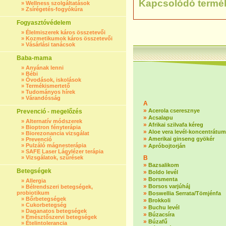
Kapcsolódó termé
»
Wellness szolgáltatások
»
Zsírégetés-fogyókúra
Fogyasztóvédelem
»
Élelmiszerek káros összetevői
»
Kozmetikumok káros összetevői
»
Vásárlási tanácsok
Baba-mama
»
Anyának lenni
»
Bébi
»
Óvodások, iskolások
»
Termékismertető
»
Tudományos hírek
»
Várandósság
A
»
Acerola cseresznye
Prevenció - megelőzés
»
Acsalapu
»
Alternatív módszerek
»
Afrikai szilvafa kéreg
»
Bioptron fényterápia
»
Aloe vera levél-koncentrátum
»
Biorezonancia vizsgálat
»
Amerikai ginseng gyökér
»
Prevenció
»
Pulzáló mágnesterápia
»
Apróbojtorján
»
SAFE Laser Lágylézer terápia
»
Vizsgálatok, szűrések
B
»
Bazsalikom
Betegségek
»
Boldo levél
»
Borsmenta
»
Allergia
»
Borsos varjúháj
»
Bélrendszeri betegségek,
probiotikum
»
Boswellia Serrata/Tömjénfa
»
Bőrbetegségek
»
Brokkoli
»
Cukorbetegség
»
Buchu levél
»
Daganatos betegségek
»
Búzacsíra
»
Emésztőszervi betegségek
»
Búzafű
»
Ételintolerancia