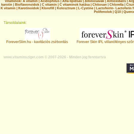
Vitaminok:
A vitamin
|
Acidophilus
|
Alfa-lipidsav
|
Aminosavak
|
Antioxidáns
|
Arg
karotin
|
Bioflavonoidok
|
C vitamin
|
C vitaminok hatása
|
Chitosan
|
Chlorella
|
Ciszt
K vitamin
|
Karotinoidok
|
Klorofill
|
Kolosztrum
|
L-Cystine
|
Lactoferrin- Lactoferin 
Polifenolok
|
Q10
|
Querc
Társoldalaink:
ForeverSlim.hu - kavitációs zsírbontás
Forever Skin IPL villanófényes szőr
www.vitaminsziget.com © 2007-2026 - Minden jog fenntartva