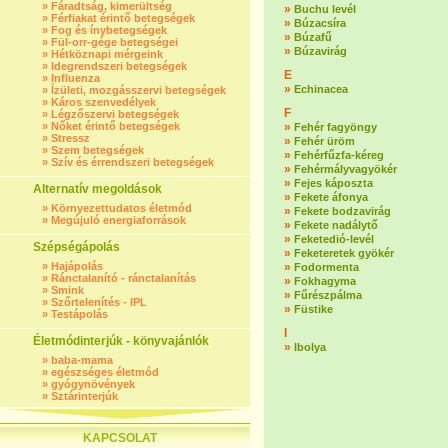
»
Fáradtság, kimerültség
»
Buchu levél
»
Férfiakat érintő betegségek
»
Búzacsíra
»
Fog és ínybetegségek
»
Búzafű
»
Fül-orr-gége betegségei
»
Búzavirág
»
Hétköznapi mérgeink
»
Idegrendszeri betegségek
E
»
Influenza
»
Echinacea
»
Ízületi, mozgásszervi betegségek
»
Káros szenvedélyek
F
»
Légzőszervi betegségek
»
Nőket érintő betegségek
»
Fehér fagyöngy
»
Stressz
»
Fehér üröm
»
Szem betegségek
»
Fehérfűzfa-kéreg
»
Szív és érrendszeri betegségek
»
Fehérmályvagyökér
»
Fejes káposzta
Alternatív megoldások
»
Fekete áfonya
»
Környezettudatos életmód
»
Fekete bodzavirág
»
Megújuló energiaforrások
»
Fekete nadálytő
»
Feketedió-levél
Szépségápolás
»
Feketeretek gyökér
»
Hajápolás
»
Fodormenta
»
Ránctalanító - ránctalanítás
»
Fokhagyma
»
Smink
»
Fűrészpálma
»
Szőrtelenítés - IPL
»
Füstike
»
Testápolás
I
Életmódinterjúk - könyvajánlók
»
Ibolya
»
baba-mama
»
egészséges életmód
»
gyógynövények
»
Sztárinterjúk
KAPCSOLAT