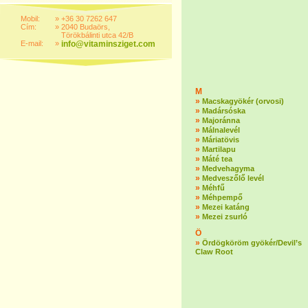
Mobil:
»
+36 30 7262 647
Cím:
»
2040 Budaörs,
Törökbálinti utca 42/B
E-mail:
»
info@vitaminsziget.com
M
»
Macskagyökér (orvosi)
»
Madársóska
»
Majoránna
»
Málnalevél
»
Máriatövis
»
Martilapu
»
Máté tea
»
Medvehagyma
»
Medveszőlő levél
»
Méhfű
»
Méhpempő
»
Mezei katáng
»
Mezei zsurló
Ö
»
Ördögköröm gyökér/Devil’s
Claw Root