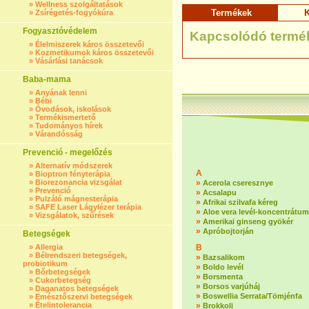
»
Wellness szolgáltatások
Termékek
K
»
Zsírégetés-fogyókúra
Fogyasztóvédelem
Kapcsolódó termé
»
Élelmiszerek káros összetevői
»
Kozmetikumok káros összetevői
»
Vásárlási tanácsok
Baba-mama
»
Anyának lenni
»
Bébi
»
Óvodások, iskolások
»
Termékismertető
»
Tudományos hírek
»
Várandósság
Prevenció - megelőzés
»
Alternatív módszerek
A
»
Bioptron fényterápia
»
Biorezonancia vizsgálat
»
Acerola cseresznye
»
Prevenció
»
Acsalapu
»
Pulzáló mágnesterápia
»
Afrikai szilvafa kéreg
»
SAFE Laser Lágylézer terápia
»
Aloe vera levél-koncentrátum
»
Vizsgálatok, szűrések
»
Amerikai ginseng gyökér
»
Apróbojtorján
Betegségek
»
Allergia
B
»
Bélrendszeri betegségek,
»
Bazsalikom
probiotikum
»
Boldo levél
»
Bőrbetegségek
»
Borsmenta
»
Cukorbetegség
»
Borsos varjúháj
»
Daganatos betegségek
»
Boswellia Serrata/Tömjénfa
»
Emésztőszervi betegségek
»
Ételintolerancia
»
Brokkoli