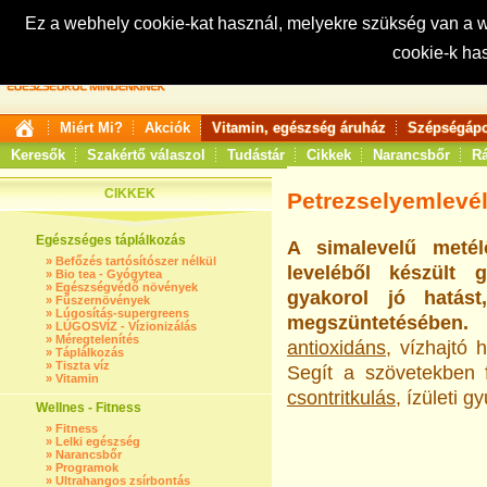
Ez a webhely cookie-kat használ, melyekre szükség van a
cookie-k ha
Keresés:
Miért Mi?
Akciók
Vitamin, egészség áruház
Szépségápo
Keresők
Szakértő válaszol
Tudástár
Cikkek
Narancsbőr
Rá
CIKKEK
Petrezselyemlevé
Egészséges táplálkozás
A simalevelű metél
»
Befőzés tartósítószer nélkül
leveléből készült 
»
Bio tea - Gyógytea
»
Egészségvédő növények
gyakorol jó hatás
»
Fűszernövények
»
Lúgosítás-supergreens
megszüntetésében
»
LÚGOSVÍZ - Vízionizálás
»
Méregtelenítés
antioxidáns
, vízhajtó 
»
Táplálkozás
»
Tiszta víz
Segít a szövetekben f
»
Vitamin
csontritkulás
, ízületi 
Wellnes - Fitness
»
Fitness
»
Lelki egészség
»
Narancsbőr
»
Programok
»
Ultrahangos zsírbontás