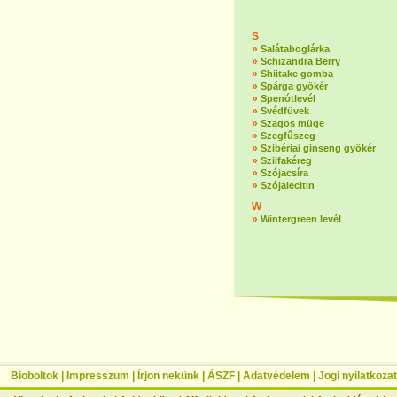
S
»
Salátaboglárka
»
Schizandra Berry
»
Shiitake gomba
»
Spárga gyökér
»
Spenótlevél
»
Svédfüvek
»
Szagos müge
»
Szegfűszeg
»
Szibériai ginseng gyökér
»
Szilfakéreg
»
Szójacsíra
»
Szójalecitin
W
»
Wintergreen levél
Bioboltok
|
Impresszum
|
Írjon nekünk
|
ÁSZF
|
Adatvédelem
|
Jogi nyilatkozat