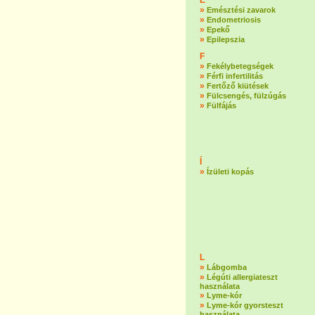
E
»
Emésztési zavarok
»
Endometriosis
»
Epekő
»
Epilepszia
F
»
Fekélybetegségek
»
Férfi infertilitás
»
Fertőző kiütések
»
Fülcsengés, fülzúgás
»
Fülfájás
Í
»
Ízületi kopás
L
»
Lábgomba
»
Légúti allergiateszt
használata
»
Lyme-kór
»
Lyme-kór gyorsteszt
használata