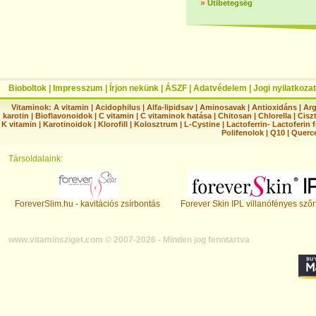
»
Útibetegség
Bioboltok
|
Impresszum
|
Írjon nekünk
|
ÁSZF
|
Adatvédelem
|
Jogi nyilatkozat
Vitaminok:
A vitamin
|
Acidophilus
|
Alfa-lipidsav
|
Aminosavak
|
Antioxidáns
|
Arg
karotin
|
Bioflavonoidok
|
C vitamin
|
C vitaminok hatása
|
Chitosan
|
Chlorella
|
Ciszt
K vitamin
|
Karotinoidok
|
Klorofill
|
Kolosztrum
|
L-Cystine
|
Lactoferrin- Lactoferin 
Polifenolok
|
Q10
|
Querc
Társoldalaink:
ForeverSlim.hu - kavitációs zsírbontás
Forever Skin IPL villanófényes szőr
www.vitaminsziget.com © 2007-2026 - Minden jog fenntartva