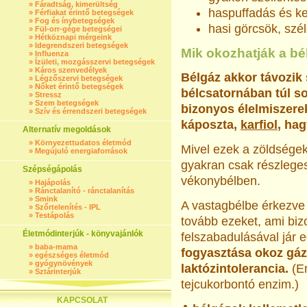
»
Fáradtság, kimerültség
haspuffadás és ke
»
Férfiakat érintő betegségek
»
Fog és ínybetegségek
hasi görcsök, szé
»
Fül-orr-gége betegségei
»
Hétköznapi mérgeink
»
Idegrendszeri betegségek
Mik okozhatják a b
»
Influenza
»
Ízületi, mozgásszervi betegségek
»
Káros szenvedélyek
Bélgáz akkor távozik 
»
Légzőszervi betegségek
»
Nőket érintő betegségek
bélcsatornában túl so
»
Stressz
»
Szem betegségek
bizonyos élelmiszere
»
Szív és érrendszeri betegségek
káposzta,
karfiol
, ha
Alternatív megoldások
»
Környezettudatos életmód
Mivel ezek a zöldségek
»
Megújuló energiaforrások
gyakran csak részleg
Szépségápolás
vékonybélben.
»
Hajápolás
»
Ránctalanító - ránctalanítás
»
Smink
A vastagbélbe érkezve 
»
Szőrtelenítés - IPL
»
Testápolás
tovább ezeket, ami biz
Életmódinterjúk - könyvajánlók
felszabadulásával jár e
»
baba-mama
fogyasztása okoz gáz
»
egészséges életmód
»
gyógynövények
laktózintolerancia.
(En
»
Sztárinterjúk
tejcukorbontó enzim.)
KAPCSOLAT