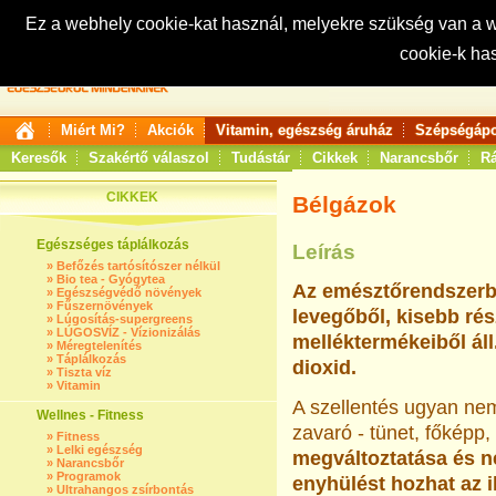
Ez a webhely cookie-kat használ, melyekre szükség van a
cookie-k ha
Keresés:
Miért Mi?
Akciók
Vitamin, egészség áruház
Szépségápo
Keresők
Szakértő válaszol
Tudástár
Cikkek
Narancsbőr
Rá
CIKKEK
Bélgázok
Egészséges táplálkozás
Leírás
»
Befőzés tartósítószer nélkül
»
Bio tea - Gyógytea
Az emésztőrendszerbe
»
Egészségvédő növények
»
Fűszernövények
levegőből, kisebb r
»
Lúgosítás-supergreens
»
LÚGOSVÍZ - Vízionizálás
melléktermékeiből áll
»
Méregtelenítés
»
Táplálkozás
dioxid.
»
Tiszta víz
»
Vitamin
A szellentés ugyan nem
Wellnes - Fitness
zavaró - tünet, főképp,
»
Fitness
»
Lelki egészség
megváltoztatása és n
»
Narancsbőr
»
Programok
enyhülést hozhat az i
»
Ultrahangos zsírbontás