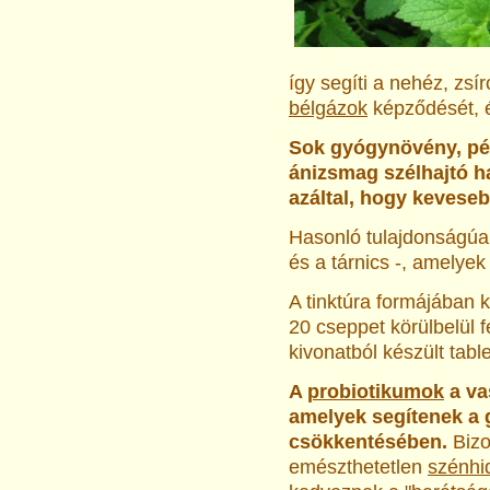
így segíti a nehéz, zsí
bélgázok
képződését, é
Sok gyógynövény, pé
ánizsmag szélhajtó ha
azáltal, hogy kevese
Hasonló tulajdonságúa
és a tárnics -, amelye
A tinktúra formájában 
20 cseppet körülbelül f
kivonatból készült tab
A
probiotikumok
a va
amelyek segítenek a
csökkentésében.
Bizo
emészthetetlen
szénhi