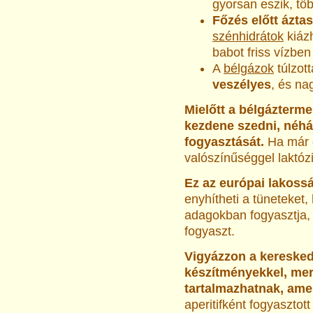
gyorsan eszik, töb
Főzés előtt ázta
szénhidrátok
kiázh
babot friss vízbe
A
bélgázok
túlzot
veszélyes
, és na
Mielőtt a bélgázterm
kezdene szedni, néhá
fogyasztását.
Ha már e
valószínűséggel laktóz
Ez az európai lakossá
enyhítheti a tüneteket,
adagokban fogyasztja, 
fogyaszt.
Vigyázzon a kereske
készítményekkel, mert
tartalmazhatnak, ame
aperitifként fogyaszto