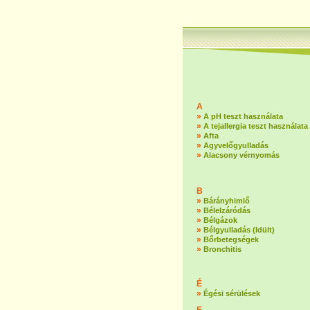
A
»
A pH teszt használata
»
A tejallergia teszt használata
»
Afta
»
Agyvelőgyulladás
»
Alacsony vérnyomás
B
»
Bárányhimlő
»
Bélelzáródás
»
Bélgázok
»
Bélgyulladás (Idült)
»
Bőrbetegségek
»
Bronchitis
É
»
Égési sérülések