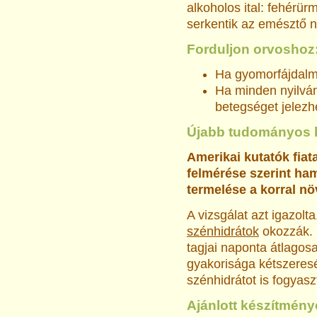
alkoholos ital: fehérür
serkentik az emésztő 
Forduljon orvoshoz
Ha gyomorfájdalma
Ha minden nyilván
betegséget jelezh
Újabb tudományos 
Amerikai kutatók fiat
felmérése szerint ham
termelése a korral nö
A vizsgálat azt igazolt
szénhidrátok
okozzák. 
tagjai naponta átlagosa
gyakorisága kétszeresé
szénhidrátot is fogyasz
Ajánlott készítmény