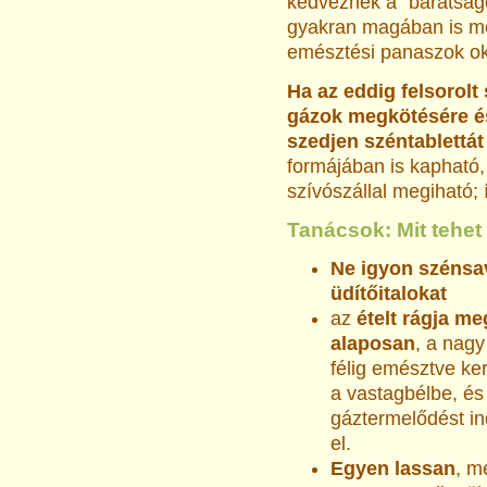
kedveznek a "barátság
gyakran magában is me
emésztési panaszok ok
Ha az eddig felsorol
gázok megkötésére és
szedjen széntablettát 
formájában is kapható,
szívószállal megiható; 
Tanácsok: Mit tehet
Ne igyon szénsa
üdítőitalokat
az
ételt rágja me
alaposan
, a nag
félig emésztve ke
a vastagbélbe, és
gáztermelődést in
el.
Egyen lassan
, m