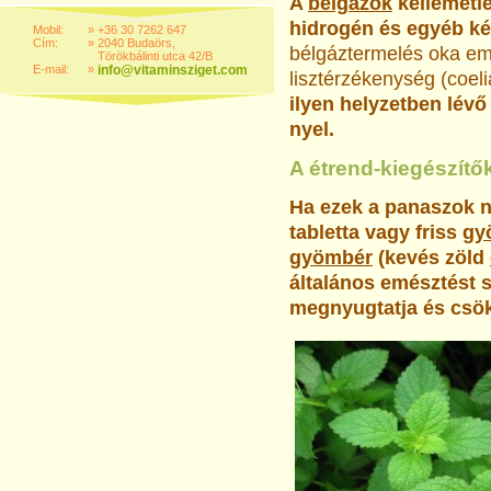
A
bélgázok
kellemetle
hidrogén és egyéb k
Mobil:
»
+36 30 7262 647
Cím:
»
2040 Budaörs,
bélgáztermelés oka emé
Törökbálinti utca 42/B
E-mail:
»
info@vitaminsziget.com
lisztérzékenység (coeli
ilyen helyzetben lév
nyel.
A étrend-kiegészítő
Ha ezek a panaszok n
tabletta vagy friss
gy
gyömbér
(kevés zöld
általános emésztést 
megnyugtatja és csök