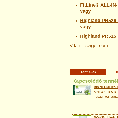
FitLine® ALL-IN-
vagy
Highland PR526 
vagy
Highland PR515 
Vitaminsziget.com
Termékek
K
Kapcsolódó termé
Bio NEUNER'S 
A NEUNER’S Bio 
hasat megnyugtatj
NOW Probiotic-10