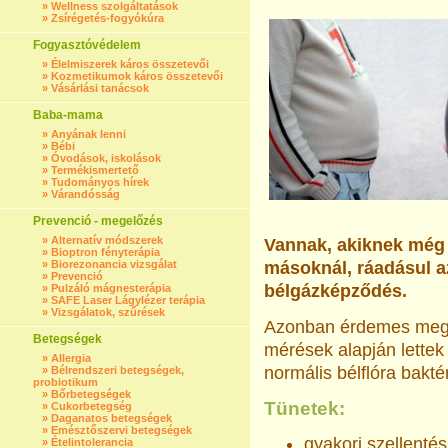
»
Wellness szolgáltatások
»
Zsírégetés-fogyókúra
Fogyasztóvédelem
»
Élelmiszerek káros összetevői
»
Kozmetikumok káros összetevői
»
Vásárlási tanácsok
Baba-mama
»
Anyának lenni
»
Bébi
»
Óvodások, iskolások
»
Termékismertető
»
Tudományos hírek
»
Várandósság
Prevenció - megelőzés
»
Alternatív módszerek
Vannak, akiknek még 
»
Bioptron fényterápia
»
Biorezonancia vizsgálat
másoknál, ráadásul a
»
Prevenció
bélgázképződés.
»
Pulzáló mágnesterápia
»
SAFE Laser Lágylézer terápia
»
Vizsgálatok, szűrések
Azonban érdemes megje
Betegségek
mérések alapján lette
»
Allergia
normális bélflóra bakt
»
Bélrendszeri betegségek,
probiotikum
»
Bőrbetegségek
Tünetek:
»
Cukorbetegség
»
Daganatos betegségek
»
Emésztőszervi betegségek
gyakori szellentés
»
Ételintolerancia