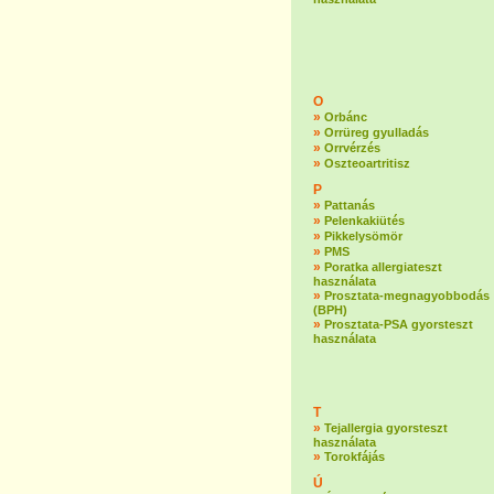
O
»
Orbánc
»
Orrüreg gyulladás
»
Orrvérzés
»
Oszteoartritisz
P
»
Pattanás
»
Pelenkakiütés
»
Pikkelysömör
»
PMS
»
Poratka allergiateszt
használata
»
Prosztata-megnagyobbodás
(BPH)
»
Prosztata-PSA gyorsteszt
használata
T
»
Tejallergia gyorsteszt
használata
»
Torokfájás
Ú