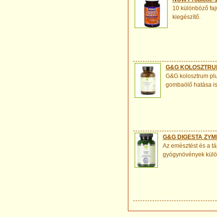
10 különböző faj
kiegészítő.
G&G KOLOSZTRUM
G&G kolosztrum pl
gombaölő hatása is
G&G DIGESTA ZYM
Az emésztést és a t
gyógynövények külö