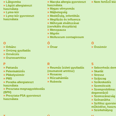
»
»
»
Lábgomba
Macska allergia gyorsteszt
Nem fertőző kiü
»
használata
Légúti allergiateszt
»
Magas vérnyomás
használata
»
»
Lyme-kór
Májbetegség
»
»
Lyme-kór gyorsteszt
Meddőség, infertilitás
használata
»
Megfázás és influenza
»
Méhnyak elváltozásai
(cervikális diszplázia)
»
Menopauza
»
Migrén
»
Molluscum contagiosum
O
Ó
Ö
»
»
»
Orbánc
Ótvar
Övsömör
»
Orrüreg gyulladás
»
Orrvérzés
»
Oszteoartritisz
P
R
S
»
»
»
Pattanás
Reumás ízületi gyulladás
Seborrheás derm
»
(reumatoid artritisz)
»
Pelenkakiütés
Skarlát
»
Rosacea
»
»
Pikkelysömör
Stressz
»
Rózsahámlás
»
»
PMS
Szájszag
»
Rubeola
»
»
Poratka allergiateszt
Székrekedés
használata
»
Szemölcsök
»
Prosztata-megnagyobbodás
»
Szemprobléma:
(BPH)
degeneráció
»
Prosztata-PSA gyorsteszt
»
Szemszárazság
használata
»
Szénanátha
»
Szifilisz gyorste
működése, haszná
»
Szürkehályog