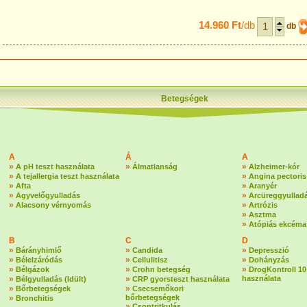
14.960 Ft
/db
db
Betegségek
A
Á
A
»
»
»
A pH teszt használata
Álmatlanság
Alzheimer-kór
»
»
A tejallergia teszt használata
Angina pectoris
»
»
Afta
Aranyér
»
»
Agyvelőgyulladás
Arcüreggyullad
»
»
Alacsony vérnyomás
Artrózis
»
Asztma
»
Atópiás ekcéma
B
C
D
»
»
»
Bárányhimlő
Candida
Depresszió
»
»
»
Bélelzáródás
Cellulitisz
Dohányzás
»
»
»
Bélgázok
Crohn betegség
DrogKontroll 10
»
»
használata
Bélgyulladás (Idült)
CRP gyorsteszt használata
»
»
Bőrbetegségek
Csecsemőkori
»
bőrbetegségek
Bronchitis
»
Csontritkulás