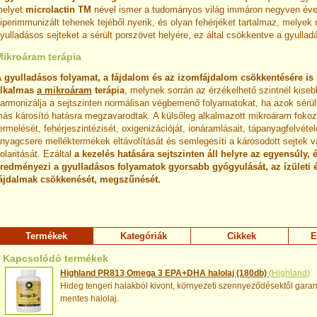
melyet
microlactin TM
nével ismer a tudományos világ immáron negyven éve
iperimmunizált tehenek tejéből nyerik, és olyan fehérjéket tartalmaz, melyek
yulladásos sejteket a sérült porszövet helyére, ez által csökkentve a gyullad
Mikroáram terápia
 gyulladásos folyamat, a fájdalom és az izomfájdalom csökkentésére is 
alkalmas
a mikroáram
terápia
, melynek sorrán az érzékelhető szintnél kise
armonizálja a sejtszinten normálisan végbemenő folyamatokat, ha azok sérü
ás károsító hatásra megzavarodtak. A külsőleg alkalmazott mikroáram fokoz
ermelését, fehérjeszintézisét, oxigenizációját, ionáramlásait, tápanyagfelvétel
nyagcsere melléktermékek eltávolítását és semlegesíti a károsodott sejtek v
olaritását. Ezáltal
a kezelés hatására sejtszinten áll helyre az egyensúly, 
redményezi a gyulladásos folyamatok gyorsabb gyógyulását, az ízületi 
ájdalmak csökkenését, megszűnését.
Termékek
Kategóriák
Cikkek
E
Kapcsolódó termékek
Highland PR813 Omega 3 EPA+DHA halolaj (180db)
(
Highland
)
Hideg tengeri halakból kivont, környezeti szennyeződésektől garan
mentes halolaj.