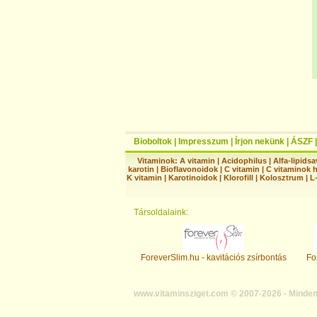
Bioboltok
|
Impresszum
|
Írjon nekünk
|
ÁSZF
Vitaminok:
A vitamin
|
Acidophilus
|
Alfa-lipidsa
karotin
|
Bioflavonoidok
|
C vitamin
|
C vitaminok 
K vitamin
|
Karotinoidok
|
Klorofill
|
Kolosztrum
|
L
Társoldalaink:
ForeverSlim.hu - kavitációs zsírbontás
Fo
www.vitaminsziget.com © 2007-2026 - Minden 