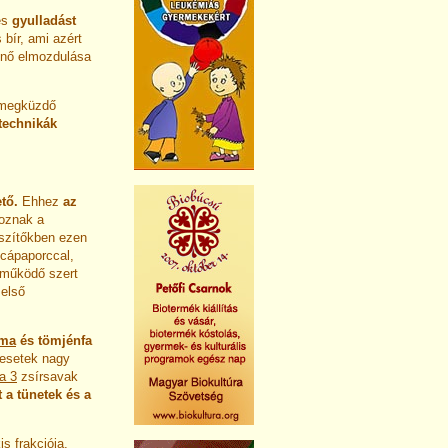
es
gyulladást
 bír, ami azért
énő elmozdulása
egküzdő
 technikák
ető.
Ehhez
az
toznak a
észítőkben ezen
cápaporccal,
 működő szert
 első
uma
és tömjénfa
 esetek nagy
a 3
zsírsavak
 a tünetek és a
is frakciója,