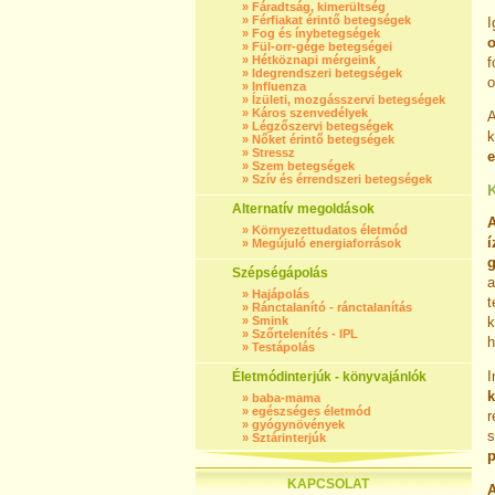
»
Fáradtság, kimerültség
»
Férfiakat érintő betegségek
I
»
Fog és ínybetegségek
o
»
Fül-orr-gége betegségei
»
Hétköznapi mérgeink
f
»
Idegrendszeri betegségek
o
»
Influenza
»
Ízületi, mozgásszervi betegségek
»
Káros szenvedélyek
A
»
Légzőszervi betegségek
k
»
Nőket érintő betegségek
»
Stressz
e
»
Szem betegségek
»
Szív és érrendszeri betegségek
Alternatív megoldások
A
»
Környezettudatos életmód
í
»
Megújuló energiaforrások
Szépségápolás
a
»
Hajápolás
t
»
Ránctalanító - ránctalanítás
»
Smink
k
»
Szőrtelenítés - IPL
h
»
Testápolás
I
Életmódinterjúk - könyvajánlók
k
»
baba-mama
»
egészséges életmód
r
»
gyógynövények
s
»
Sztárinterjúk
p
KAPCSOLAT
A