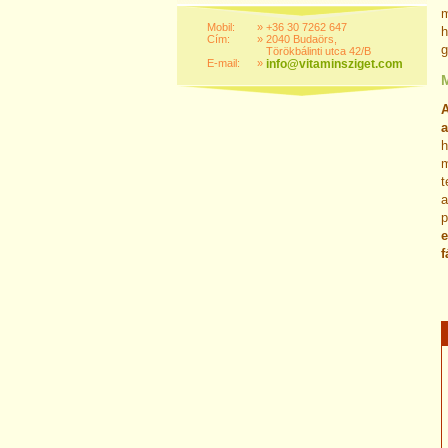
Mobil:
»
+36 30 7262 647
h
Cím:
»
2040 Budaörs,
g
Törökbálinti utca 42/B
E-mail:
»
info@vitaminsziget.com
A
h
m
t
a
p
e
f