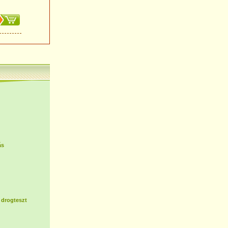
ás
 drogteszt