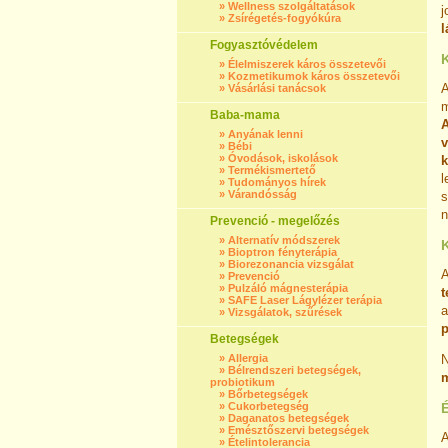
»
Wellness szolgáltatások
j
»
Zsírégetés-fogyókúra
l
Fogyasztóvédelem
K
»
Élelmiszerek káros összetevői
»
Kozmetikumok káros összetevői
»
Vásárlási tanácsok
m
Baba-mama
A
»
Anyának lenni
v
»
Bébi
»
Óvodások, iskolások
k
»
Termékismertető
l
»
Tudományos hírek
»
Várandósság
s
n
Prevenció - megelőzés
»
Alternatív módszerek
»
Bioptron fényterápia
»
Biorezonancia vizsgálat
A
»
Prevenció
»
Pulzáló mágnesterápia
t
»
SAFE Laser Lágylézer terápia
a
»
Vizsgálatok, szűrések
p
Betegségek
»
Allergia
»
Bélrendszeri betegségek,
m
probiotikum
»
Bőrbetegségek
»
Cukorbetegség
»
Daganatos betegségek
»
Emésztőszervi betegségek
A
»
Ételintolerancia