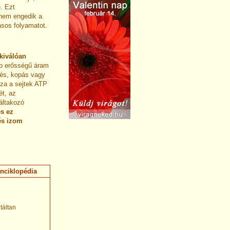
. Ezt
 nem engedik a
ásos folyamatot.
kiválóan
bb erősségű áram
lés, kopás vagy
za a sejtek ATP
ét, az
áltakozó
és ez
és izom
nciklopédia
táltan