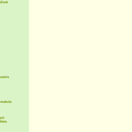
tések
atitis
 makula
szt
lata