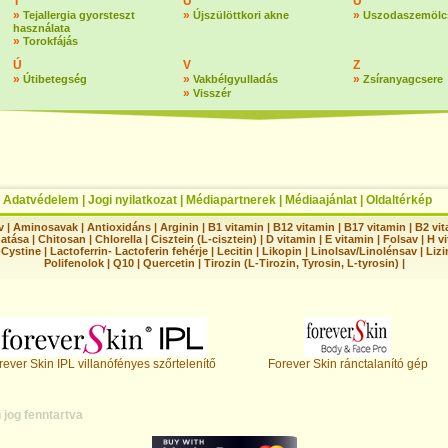
T
Ú
U
»
»
»
Tejallergia gyorsteszt
Újszülöttkori akne
Uszodaszemölc
használata
»
Torokfájás
Ú
V
Z
»
»
»
Útibetegség
Vakbélgyulladás
Zsíranyagcsere
»
Visszér
|
Adatvédelem
|
Jogi nyilatkozat
|
Médiapartnerek
|
Médiaajánlat
|
Oldaltérkép
v
|
Aminosavak
|
Antioxidáns
|
Arginin
|
B1 vitamin
|
B12 vitamin
|
B17 vitamin
|
B2 vi
hatása
|
Chitosan
|
Chlorella
|
Cisztein (L-cisztein)
|
D vitamin
|
E vitamin
|
Folsav
|
H vi
-Cystine
|
Lactoferrin- Lactoferin fehérje
|
Lecitin
|
Likopin
|
Linolsav/Linolénsav
|
Lizi
Polifenolok
|
Q10
|
Quercetin
|
Tirozin (L-Tirozin, Tyrosin, L-tyrosin)
|
rever Skin IPL villanófényes szőrtelenítő
Forever Skin ránctalanító gép
jog fenntartva