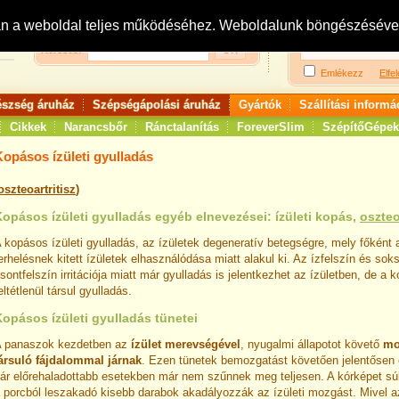
Bejelentkezés:
R
an a weboldal teljes működéséhez. Weboldalunk böngészésével 
Keresés:
Emlékezz
Elfel
észség áruház
Szépségápolási áruház
Gyártók
Szállítási informá
Cikkek
Narancsbőr
Ránctalanítás
ForeverSlim
SzépítőGépek
Kopásos ízületi gyulladás
oszteoartritisz
)
opásos ízületi gyulladás egyéb elnevezései: ízületi kopás,
oszteo
 kopásos ízületi gyulladás, az ízületek degeneratív betegségre, mely főként
erhelésnek kitett ízületek elhasználódása miatt alakul ki. Az ízfelszín és sok
sontfelszín irritációja miatt már gyulladás is jelentkezhet az ízületben, de a
eltétlenül társul gyulladás.
opásos ízületi gyulladás tünetei
 panaszok kezdetben az
ízület merevségével
, nyugalmi állapotot követő
mo
ársuló fájdalommal járnak
. Ezen tünetek bemozgatást követően jelentősen
ár előrehaladottabb esetekben már nem szűnnek meg teljesen. A kórképet súl
 porcból leszakadó kisebb darabok akadályozzák az ízületi mozgást. Mivel az