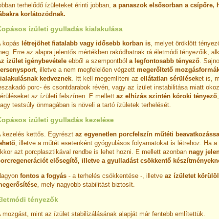
obban terhelődő ízületeket érinti jobban,
a panaszok elsősorban a csípőre, h
ábakra korlátozódnak.
opásos ízületi gyulladás kialakulása
A kopás
létrejöhet fiatalabb vagy idősebb korban is
, melyet öröklött ténye
eg. Erre az alapra jelentős mértékben rakódhatnak rá életmódi tényezőik, alk
z ízület igénybevétele
ebből a szempontból
a legfontosabb tényező
. Sajn
ersenysport
, illetve a nem megfelelően végzett
megerőltető mozgásformá
ialakulásnak kedveznek
. Itt kell megemlíteni az
ellátatlan sérülések
et is, 
eszakadó porc- és csontdarabok révén, vagy az ízület instabilitása miatt oko
érüléseket az ízületi felszínen. E mellett
az elhízás szintén kóroki tényező
agy testsúly önmagában is növeli a tartó ízületek terhelését.
Kopásos ízületi gyulladás kezelése
 kezelés kettős. Egyrészt
az egyenetlen porcfelszín műtéti beavatkozáss
ehető
, illetve a műtét esetenként gyógyulásos folyamatokat is létrehoz. Ha a 
kkor azt porcplasztikával rendbe is lehet hozni. E mellett azonban
nagy jele
orcregenerációt elősegítő, illetve a gyulladást csökkentő készítményekn
Nagyon
fontos a fogyás
- a terhelés csökkentése -, illetve
az ízületet körülö
egerősítése
, mely nagyobb stabilitást biztosít.
Életmódi tényezők
 mozgást, mint az ízület stabilizálásának alapját már fentebb említettük.