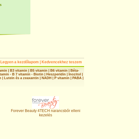
s
Legyen a kezdőlapom
|
Kedvencekhez teszem
tamin
|
B3 vitamin
|
B5 vitamin
|
B6 vitamin
|
Béta-
tamin - B 7 vitamin - Biotin
|
Heszperidin
|
Inozitol
|
n
|
Lutein és a zeaxantin
|
NADH
|
P vitamin
|
PABA
|
Forever Beauty 4TECH narancsbőr elleni
kezelés