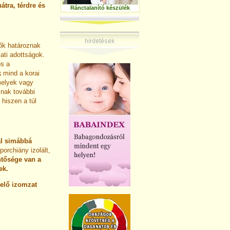
átra, térdre és
Ránctalanító készülék
zők határoznak
ati adottságok.
os a
k
mind a korai
melyek vagy
znak további
, hiszen a túl
al simábbá
porchiány izolált,
ntősége van a
ek.
lelő izomzat