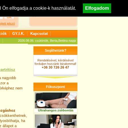
egisztráció
Nézzen körül áruházunkban!
Ön elfogadja a cookie-k használatát.
Elfogadom
A kosár jelenleg üres
ejtett jelszó
ciók
GY.I.K.
Kapcsolat
2026.08.06. csütörtök, Berta,Bettina napja
Segíthetünk?
Rendelésével, kérdésével
forduljon hozzánk bizalommal!
+36 30 726 26 47
artritisz
 a nagyobb
szor a
Fókuszpont
 kórképhez nem
zgáshoz
Ultrahangos zsírbontás
 csökkenthetnek,
yosbíthatja, ha
 állapot a