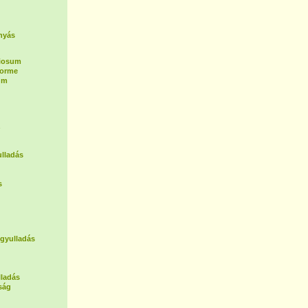
nyás
tiosum
forme
um
z
lladás
s
 gyulladás
lladás
ság