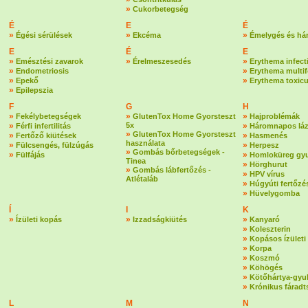
»
Cukorbetegség
É
E
É
»
»
»
Égési sérülések
Ekcéma
Émelygés és há
E
É
E
»
»
»
Emésztési zavarok
Érelmeszesedés
Erythema infec
»
»
Endometriosis
Erythema multi
»
»
Epekő
Erythema toxic
»
Epilepszia
F
G
H
»
»
»
Fekélybetegségek
GlutenTox Home Gyorsteszt
Hajproblémák
»
5x
»
Férfi infertilitás
Háromnapos lá
»
GlutenTox Home Gyorsteszt
»
»
Fertőző kiütések
Hasmenés
használata
»
»
Fülcsengés, fülzúgás
Herpesz
»
Gombás bőrbetegségek -
»
»
Fülfájás
Homloküreg gyu
Tinea
»
Hörghurut
»
Gombás lábfertőzés -
»
HPV vírus
Atlétaláb
»
Húgyúti fertőzé
»
Hüvelygomba
Í
I
K
»
»
»
Ízületi kopás
Izzadságkiütés
Kanyaró
»
Koleszterin
»
Kopásos ízületi
»
Korpa
»
Koszmó
»
Köhögés
»
Kötőhártya-gyu
»
Krónikus fáradt
L
M
N