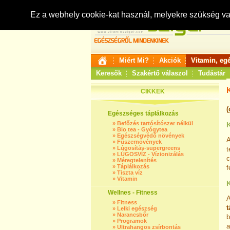
Ez a webhely cookie-kat használ, melyekre szükség v
Miért Mi?
Akciók
Vitamin, eg
Keresők
Szakértő válaszol
Tudástár
CIKKEK
(
Egészséges táplálkozás
»
Befőzés tartósítószer nélkül
K
»
Bio tea - Gyógytea
»
Egészségvédő növények
A
»
Fűszernövények
»
Lúgosítás-supergreens
t
»
LÚGOSVÍZ - Vízionizálás
c
»
Méregtelenítés
»
Táplálkozás
f
»
Tiszta víz
»
Vitamin
K
Wellnes - Fitness
A
»
Fitness
t
»
Lelki egészség
»
Narancsbőr
b
»
Programok
a
»
Ultrahangos zsírbontás