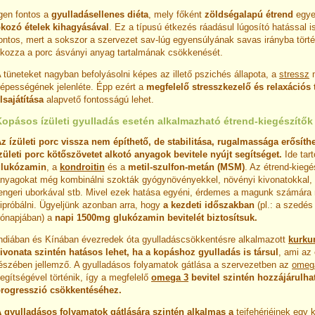
gen fontos a
gyulladásellenes diéta
, mely főként
zöldségalapú étrend
egy
kozó ételek kihagyásával
. Ez a típusú étkezés ráadásul lúgosító hatással is
ontos, mert a sokszor a szervezet sav-lúg egyensúlyának savas irányba tört
kozza a porc ásványi anyag tartalmának csökkenését.
 tüneteket nagyban befolyásolni képes az illető pszichés állapota, a
stressz
m
épességének jelenléte. Épp ezért a
megfelelő stresszkezelő és relaxációs
lsajátítása
alapvető fontosságú lehet.
Kopásos ízületi gyulladás esetén alkalmazható étrend-kiegészítők
z ízületi porc vissza nem építhető, de stabilitása, rugalmassága erősíth
zületi porc kötőszövetet alkotó anyagok bevitele nyújt segítséget.
Ide tar
glukózamin
, a
kondroitin
és a
metil-szulfon-metán (MSM)
. Az étrend-kieg
nyagokat még kombinálni szokták gyógynövényekkel, növényi kivonatokkal, 
engeri uborkával stb. Mivel ezek hatása egyéni, érdemes a magunk számára
ipróbálni. Ügyeljünk azonban arra, hogy
a kezdeti időszakban
(pl.: a szedés
ónapjában) a
napi 1500mg glukózamin bevitelét biztosítsuk.
ndiában és Kínában évezredek óta gyulladáscsökkentésre alkalmazott
kurk
ivonata szintén hatásos lehet, ha a kopáshoz gyulladás is társul
, ami az
észében jellemző. A gyulladásos folyamatok gátlása a szervezetben az
omeg
egítségével történik, így a megfelelő
omega 3
bevitel szintén hozzájárulhat
rogresszió csökkentéséhez.
 gyulladásos folyamatok gátlására szintén alkalmas a
tejfehérjéinek egy k