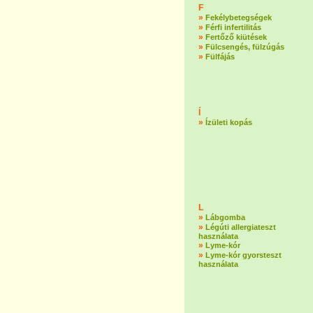
F
»
Fekélybetegségek
»
Férfi infertilitás
»
Fertőző kiütések
»
Fülcsengés, fülzúgás
»
Fülfájás
Í
»
Ízületi kopás
L
»
Lábgomba
»
Légúti allergiateszt
használata
»
Lyme-kór
»
Lyme-kór gyorsteszt
használata