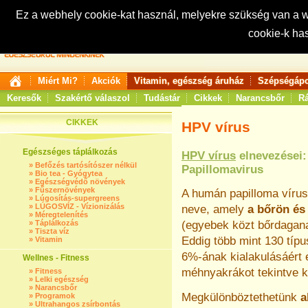
Ez a webhely cookie-kat használ, melyekre szükség van a
cookie-k ha
Keresés:
Miért Mi?
Akciók
Vitamin, egészség áruház
Szépségápo
Keresők
Szakértő válaszol
Tudástár
Cikkek
Narancsbőr
Rá
CIKKEK
HPV vírus
Egészséges táplálkozás
HPV vírus
elnevezései:
»
Befőzés tartósítószer nélkül
Papillomavirus
»
Bio tea - Gyógytea
»
Egészségvédő növények
»
Fűszernövények
A humán papilloma vírus
»
Lúgosítás-supergreens
»
LÚGOSVÍZ - Vízionizálás
neve, amely
a bőrön és
»
Méregtelenítés
»
Táplálkozás
(egyebek közt bőrdagan
»
Tiszta víz
Eddig több mint 130 típu
»
Vitamin
6%-ának kialakulásáért e
Wellnes - Fitness
méhnyakrákot tekintve 
»
Fitness
»
Lelki egészség
»
Narancsbőr
Megkülönböztethetünk
a
»
Programok
»
Ultrahangos zsírbontás