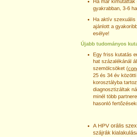
Ha már kimutatták 
gyakrabban, 3-6 ha
Ha aktív szexuális 
ajánlott a gyakori
esélye!
Újabb tudományos kut
Egy friss kutatás 
hat százalékánál á
szemölcsöket (
con
25 és 34 év közötti
korosztályba tarto
diagnosztizáltak ná
minél több partnere
hasonló fertőzések
A HPV orális szex
szájrák kialakulás