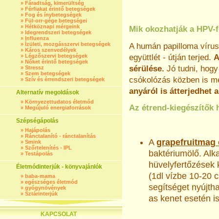
»
Fáradtság, kimerültség
»
Férfiakat érintő betegségek
»
Fog és ínybetegségek
»
Fül-orr-gége betegségei
»
Hétköznapi mérgeink
Mik okozhatják a HPV-f
»
Idegrendszeri betegségek
»
Influenza
»
Ízületi, mozgásszervi betegségek
A humán papilloma vírus
»
Káros szenvedélyek
»
Légzőszervi betegségek
együttlét - útján terjed.
A
»
Nőket érintő betegségek
sérülése.
Jó tudni, hogy
»
Stressz
»
Szem betegségek
csókolózás közben is me
»
Szív és érrendszeri betegségek
anyáról is átterjedhet 
Alternatív megoldások
»
Környezettudatos életmód
Az étrend-kiegészítők 
»
Megújuló energiaforrások
Szépségápolás
»
Hajápolás
»
Ránctalanító - ránctalanítás
A
grapefruitmag
»
Smink
»
Szőrtelenítés - IPL
baktériumölő. Al
»
Testápolás
hüvelyfertőzések 
Életmódinterjúk - könyvajánlók
(1dl vízbe 10-20 
»
baba-mama
»
egészséges életmód
segítséget nyújth
»
gyógynövények
»
Sztárinterjúk
as kenet esetén 
KAPCSOLAT