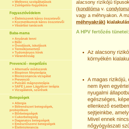
alacsony rizikójú típuso
»
Wellness szolgáltatások
»
Zsírégetés-fogyókúra
(
kondilóma
v.
condylom
Fogyasztóvédelem
vagy a méhnyakon. A ma
»
Élelmiszerek káros összetevői
méhnyakrák
) kialakul
»
Kozmetikumok káros összetevői
»
Vásárlási tanácsok
A HPV fertőzés tünetei
Baba-mama
»
Anyának lenni
»
Bébi
»
Óvodások, iskolások
»
Termékismertető
Az alacsony rizik
»
Tudományos hírek
»
Várandósság
környékén kialaku
Prevenció - megelőzés
»
Alternatív módszerek
»
Bioptron fényterápia
»
Biorezonancia vizsgálat
A magas rizikójú,
»
Prevenció
»
Pulzáló mágnesterápia
nem ilyen egyérte
»
SAFE Laser Lágylézer terápia
»
Vizsgálatok, szűrések
nyugalmi állapotb
Betegségek
egészséges, képes
»
Allergia
ellenkező esetbe
»
Bélrendszeri betegségek,
probiotikum
sejtjeinkbe, amely
»
Bőrbetegségek
»
Cukorbetegség
Mivel ennek nincs
»
Daganatos betegségek
»
Emésztőszervi betegségek
nőgyógyászati szű
»
Ételintolerancia