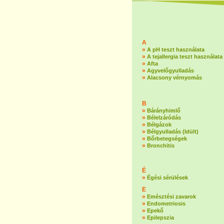
A
»
A pH teszt használata
»
A tejallergia teszt használata
»
Afta
»
Agyvelőgyulladás
»
Alacsony vérnyomás
B
»
Bárányhimlő
»
Bélelzáródás
»
Bélgázok
»
Bélgyulladás (Idült)
»
Bőrbetegségek
»
Bronchitis
É
»
Égési sérülések
E
»
Emésztési zavarok
»
Endometriosis
»
Epekő
»
Epilepszia