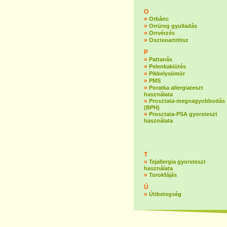
O
»
Orbánc
»
Orrüreg gyulladás
»
Orrvérzés
»
Oszteoartritisz
P
»
Pattanás
»
Pelenkakiütés
»
Pikkelysömör
»
PMS
»
Poratka allergiateszt
használata
»
Prosztata-megnagyobbodás
(BPH)
»
Prosztata-PSA gyorsteszt
használata
T
»
Tejallergia gyorsteszt
használata
»
Torokfájás
Ú
»
Útibetegség