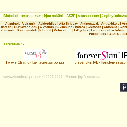
Bioboltok
|
Impresszum
|
Írjon nekünk
|
ÁSZF
|
Adatvédelem
|
Jogi nyilatkozat
Vitaminok:
A vitamin
|
Acidophilus
|
Alfa-lipidsav
|
Aminosavak
|
Antioxidáns
|
Arg
karotin
|
Bioflavonoidok
|
C vitamin
|
C vitaminok hatása
|
Chitosan
|
Chlorella
|
Ciszt
K vitamin
|
Karotinoidok
|
Klorofill
|
Kolosztrum
|
L-Cystine
|
Lactoferrin- Lactoferin 
Polifenolok
|
Q10
|
Querc
Társoldalaink:
ForeverSlim.hu - kavitációs zsírbontás
Forever Skin IPL villanófényes szőr
www.vitaminsziget.com © 2007-2026 - Minden jog fenntartva