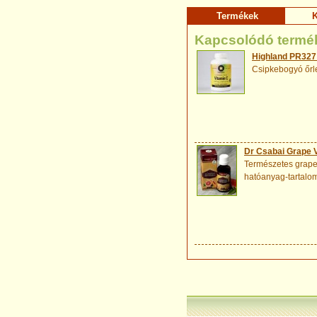
Termékek
K
Kapcsolódó termé
Highland PR327 
Csipkebogyó őrle
Dr Csabai Grape V
Természetes grapef
hatóanyag-tartalo