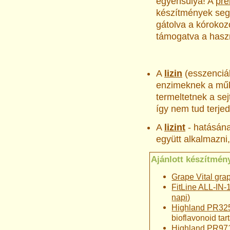
egyensúlya! A
pre
készítmények segít
gátolva a kóroko
támogatva a hasz
A
lizin
(esszenciál
enzimeknek a műk
termeltetnek a sej
így nem tud terje
A
lizint
- hatásán
együtt alkalmazni,
Ajánlott készítmén
Grape Vital gra
FitLine ALL-IN-1
napi)
Highland PR325
bioflavonoid ta
Highland PR97