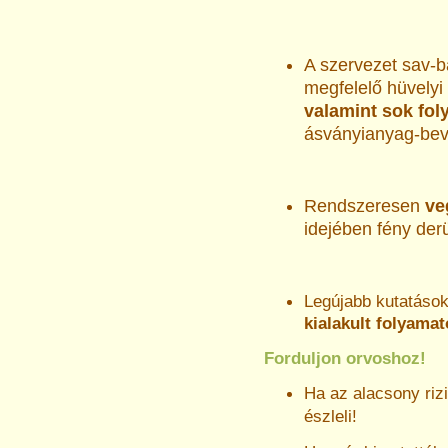
A szervezet sav-b
megfelelő hüvelyi
valamint sok fol
ásványianyag-bevit
Rendszeresen
ve
idejében fény derü
Legújabb kutatások
kialakult folyama
Forduljon orvoshoz!
Ha az alacsony rizi
észleli!