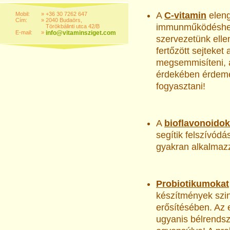
A
C-vitamin
eleng
Mobil:
»
+36 30 7262 647
Cím:
»
2040 Budaörs,
immunműködéshez!
Törökbálinti utca 42/B
E-mail:
»
info@vitaminsziget.com
szervezetünk elle
fertőzött sejteke
megsemmisíteni, 
érdekében érdem
fogyasztani!
A
bioflavonoidok
segítik felszívódá
gyakran alkalmazz
Probiotikumokat
készítmények szi
erősítésében. Az 
ugyanis bélrends