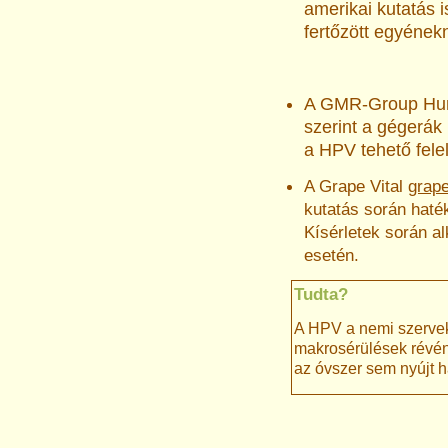
amerikai kutatás 
fertőzött egyénekn
A GMR-Group Hunga
szerint a gégerák 
a HPV tehető fele
A Grape Vital
grape
kutatás során haték
Kísérletek során a
esetén.
Tudta?
A HPV a nemi szervek
makrosérülések révén 
az óvszer sem nyújt 