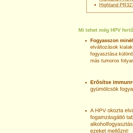
Highland PR3
Mi tehet még HPV fert
Fogyasszon minél
elváltozások kiala
fogyasztása külön
más tumoros folya
Erősítse immunr
gyümölcsök fogya
A HPV okozta elvá
fogamzásgátló tab
alkoholfogyasztá
ezeket mellőzni!