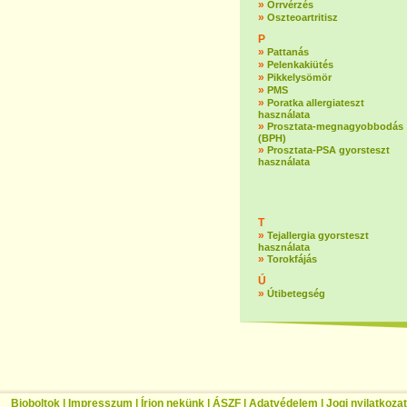
»
Orrvérzés
»
Oszteoartritisz
P
»
Pattanás
»
Pelenkakiütés
»
Pikkelysömör
»
PMS
»
Poratka allergiateszt
használata
»
Prosztata-megnagyobbodás
(BPH)
»
Prosztata-PSA gyorsteszt
használata
T
»
Tejallergia gyorsteszt
használata
»
Torokfájás
Ú
»
Útibetegség
Bioboltok
|
Impresszum
|
Írjon nekünk
|
ÁSZF
|
Adatvédelem
|
Jogi nyilatkozat