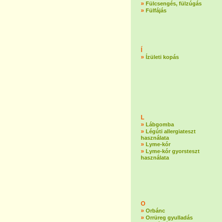
»
Fülcsengés, fülzúgás
»
Fülfájás
Í
»
Ízületi kopás
L
»
Lábgomba
»
Légúti allergiateszt
használata
»
Lyme-kór
»
Lyme-kór gyorsteszt
használata
O
»
Orbánc
»
Orrüreg gyulladás