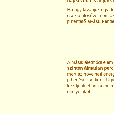
napközben is álljunk 
Ha úgy kívánjuk egy dé
csökkentésével nem ak
pihentető alvást. Fent
A másik életmódi elem 
szintén álmatlan per
mert az növelheti ener
pihenésre serkent. Ugy
kezdjünk el nassolni, m
esélyeinket.