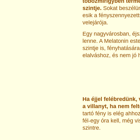
tobozmirigyben termel
szintje.
Sokat beszélü
esik a fényszennyezet
velejárója.
Egy nagyvárosban, éjs
lenne. A Melatonin est
szintje is, fényhatásár
elalváshoz, és nem jó 
Ha éjjel felébredünk, 
a villanyt, ha nem fel
tartó fény is elég ahh
fél-egy óra kell, még v
szintre.