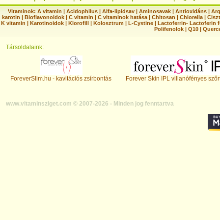
Vitaminok:
A vitamin
|
Acidophilus
|
Alfa-lipidsav
|
Aminosavak
|
Antioxidáns
|
Arg
karotin
|
Bioflavonoidok
|
C vitamin
|
C vitaminok hatása
|
Chitosan
|
Chlorella
|
Ciszt
K vitamin
|
Karotinoidok
|
Klorofill
|
Kolosztrum
|
L-Cystine
|
Lactoferrin- Lactoferin 
Polifenolok
|
Q10
|
Querc
Társoldalaink:
ForeverSlim.hu - kavitációs zsírbontás
Forever Skin IPL villanófényes szőr
www.vitaminsziget.com © 2007-2026 - Minden jog fenntartva