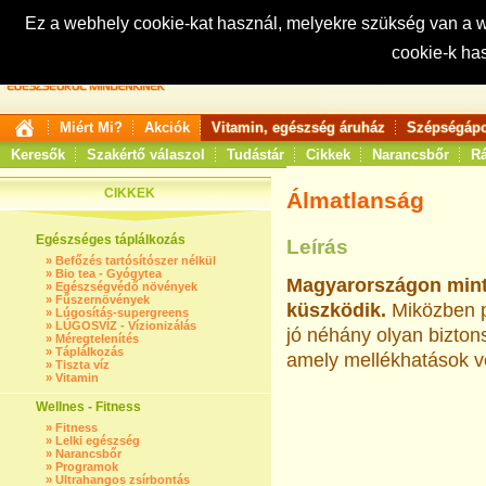
Ez a webhely cookie-kat használ, melyekre szükség van a
cookie-k ha
Keresés:
Miért Mi?
Akciók
Vitamin, egészség áruház
Szépségápo
Keresők
Szakértő válaszol
Tudástár
Cikkek
Narancsbőr
Rá
CIKKEK
Álmatlanság
Egészséges táplálkozás
Leírás
»
Befőzés tartósítószer nélkül
»
Bio tea - Gyógytea
Magyarországon mint
»
Egészségvédő növények
»
Fűszernövények
küszködik.
Miközben p
»
Lúgosítás-supergreens
»
LÚGOSVÍZ - Vízionizálás
jó néhány olyan bizton
»
Méregtelenítés
»
Táplálkozás
amely mellékhatások ve
»
Tiszta víz
»
Vitamin
Wellnes - Fitness
»
Fitness
»
Lelki egészség
»
Narancsbőr
»
Programok
»
Ultrahangos zsírbontás