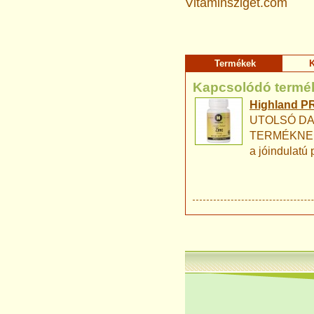
Vitaminsziget.com
Termékek
K
Kapcsolódó termé
Highland PR
UTOLSÓ DA
TERMÉKNEK! J
a jóindulat