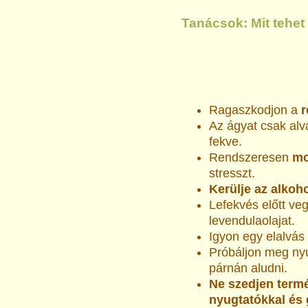
Tanácsok: Mit tehet
Ragaszkodjon a
r
Az ágyat csak alv
fekve.
Rendszeresen
mo
stresszt.
Kerülje az alkoho
Lefekvés előtt ve
levendulaolajat.
Igyon egy elalvás e
Próbáljon meg ny
párnán aludni.
Ne szedjen term
nyugtatókkal és 