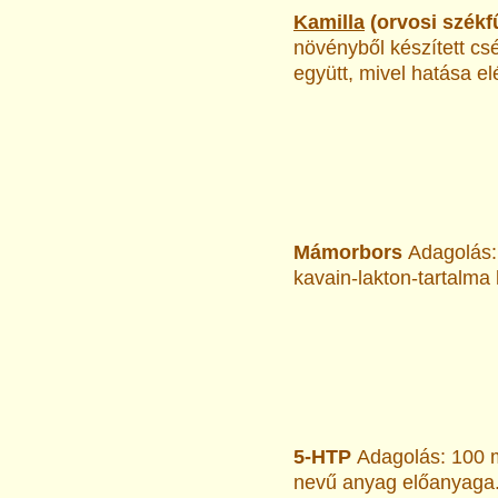
Kamilla
(orvosi székf
növényből készített cs
együtt, mivel hatása e
Mámorbors
Adagolás: 
kavain-lakton-tartalma
5-HTP
Adagolás: 100 m
nevű anyag előanyaga. 