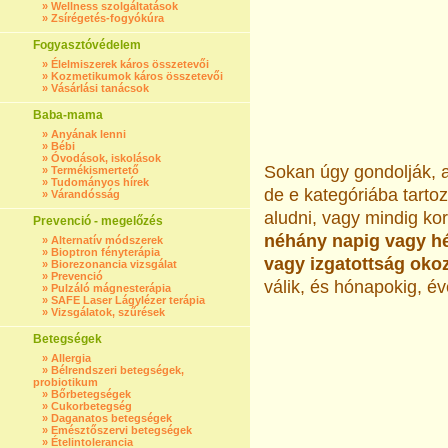
»
Wellness szolgáltatások
»
Zsírégetés-fogyókúra
Fogyasztóvédelem
»
Élelmiszerek káros összetevői
»
Kozmetikumok káros összetevői
»
Vásárlási tanácsok
Baba-mama
»
Anyának lenni
»
Bébi
»
Óvodások, iskolások
Sokan úgy gondolják, a
»
Termékismertető
»
Tudományos hírek
de e kategóriába tarto
»
Várandósság
aludni, vagy mindig kor
Prevenció - megelőzés
néhány napig vagy hé
»
Alternatív módszerek
»
Bioptron fényterápia
vagy izgatottság oko
»
Biorezonancia vizsgálat
»
Prevenció
válik, és hónapokig, év
»
Pulzáló mágnesterápia
»
SAFE Laser Lágylézer terápia
»
Vizsgálatok, szűrések
Betegségek
»
Allergia
»
Bélrendszeri betegségek,
probiotikum
»
Bőrbetegségek
»
Cukorbetegség
»
Daganatos betegségek
»
Emésztőszervi betegségek
»
Ételintolerancia