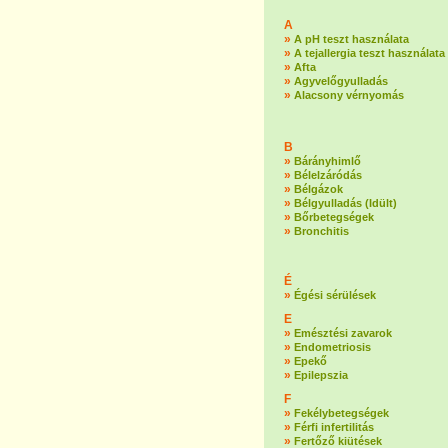
A
»
A pH teszt használata
»
A tejallergia teszt használata
»
Afta
»
Agyvelőgyulladás
»
Alacsony vérnyomás
B
»
Bárányhimlő
»
Bélelzáródás
»
Bélgázok
»
Bélgyulladás (Idült)
»
Bőrbetegségek
»
Bronchitis
É
»
Égési sérülések
E
»
Emésztési zavarok
»
Endometriosis
»
Epekő
»
Epilepszia
F
»
Fekélybetegségek
»
Férfi infertilitás
»
Fertőző kiütések