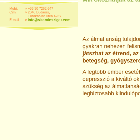
Mobil:
»
+36 30 7262 647
Cím:
»
2040 Budaörs,
Törökbálinti utca 42/B
E-mail:
»
info@vitaminsziget.com
Az álmatlanság tulajdo
gyakran nehezen felism
játszhat az étrend, az
betegség, gyógyszere
A legtöbb ember eseté
depresszió a kiváltó o
szükség az álmatlanság
legbiztosabb kiinduló