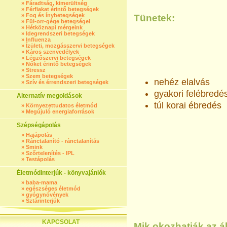
»
Fáradtság, kimerültség
»
Férfiakat érintő betegségek
»
Fog és ínybetegségek
Tünetek:
»
Fül-orr-gége betegségei
»
Hétköznapi mérgeink
»
Idegrendszeri betegségek
»
Influenza
»
Ízületi, mozgásszervi betegségek
»
Káros szenvedélyek
»
Légzőszervi betegségek
»
Nőket érintő betegségek
»
Stressz
»
Szem betegségek
nehéz elalvás
»
Szív és érrendszeri betegségek
gyakori felébredé
Alternatív megoldások
túl korai ébredés
»
Környezettudatos életmód
»
Megújuló energiaforrások
Szépségápolás
»
Hajápolás
»
Ránctalanító - ránctalanítás
»
Smink
»
Szőrtelenítés - IPL
»
Testápolás
Életmódinterjúk - könyvajánlók
»
baba-mama
»
egészséges életmód
»
gyógynövények
»
Sztárinterjúk
KAPCSOLAT
Mik okozhatják az 