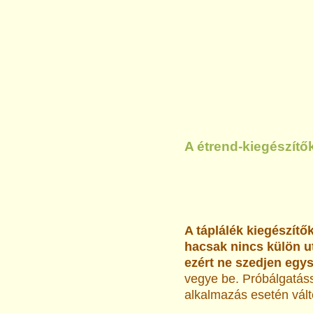
A étrend-kiegészítő
A táplálék kiegészítő
hacsak nincs külön u
ezért ne szedjen egys
vegye be. Próbálgatáss
alkalmazás esetén vál