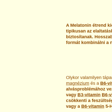
A Melatonin étrend k
tipikusan az elaltatás
biztosítanak. Hosszab
formát kombinálni a 
Olykor valamilyen tápa
magnézium
és a
B6-vi
alvásproblémához ve
vagy
B3-vitamin
B6-v
csökkenti a feszülts
vagy a
B6-vitamin
5-H