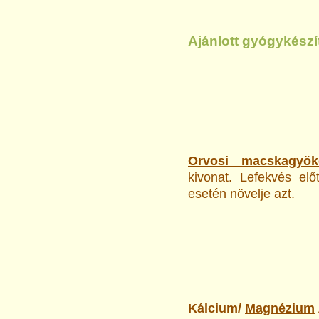
Ajánlott gyógykész
Orvosi macskagyö
kivonat. Lefekvés el
esetén növelje azt.
Kálcium/
Magnézium