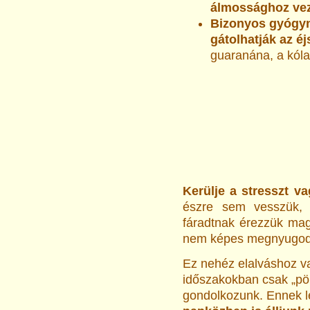
álmossághoz vez
Bizonyos gyógyn
gátolhatják az éj
guaranána, a kól
Kerülje a stresszt va
észre sem vesszük,
fáradtnak érezzük mag
nem képes megnyugod
Ez nehéz elalváshoz v
időszakokban csak „pö
gondolkozunk. Ennek 