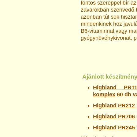
fontos szereppel bír a
zavarokban szenvedő 
azonban túl sok hiszta
mindenkinek hoz javulás
B6-vitaminnal vagy ma
gyógynövénykivonat, pé
Ajánlott készítmén
Highland PR11
komplex
60 db v
Highland PR212 
Highland PR706
Highland PR245 