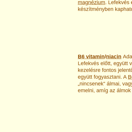
magnézium
. Lefekvés 
készítményben kaphat
B6 vitamin
/
niacin
Ada
Lefekvés előtt, együtt
kezelésre fontos jelent
együtt fogyasztani. A
B
„nincsenek” álmai, vagy
emelni, amíg az álmok 