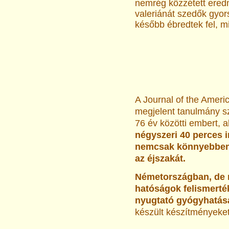
nemrég közzétett ered
valeriánát szedők gyor
később ébredtek fel, mi
A Journal of the Ameri
megjelent tanulmány sz
76 év közötti embert, 
négyszeri 40 perces i
nemcsak könnyebben a
az éjszakát.
Németországban, de 
hatóságok felismerté
nyugtató gyógyhatás
készült készítményeket