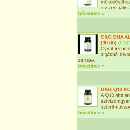
működéséhez
esszenciális
bővebben »
G&G DHA A
(90 db)
(
G&
Cyypthecodin
algákból kiv
zsírsav.
bővebben »
G&G Q10 KO
A Q10 általán
szívizomgye
szívritmusza
bővebben »