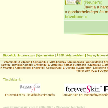
(
Neuner's
)
Javítja a han
a gondterheltséget és m
bővebben »
Bioboltok
|
Impresszum
|
Írjon nekünk
|
ÁSZF
|
Adatvédelem
|
Jogi nyilatkozat
Vitaminok:
A vitamin
|
Acidophilus
|
Alfa-lipidsav
|
Aminosavak
|
Antioxidáns
|
Arg
karotin
|
Bioflavonoidok
|
C vitamin
|
C vitaminok hatása
|
Chitosan
|
Chlorella
|
Ciszt
K vitamin
|
Karotinoidok
|
Klorofill
|
Kolosztrum
|
L-Cystine
|
Lactoferrin- Lactoferin 
Polifenolok
|
Q10
|
Querc
Társoldalaink:
ForeverSlim.hu - kavitációs zsírbontás
Forever Skin IPL villanófényes szőr
www.vitaminsziget.com © 2007-2026 - Minden jog fenntartva