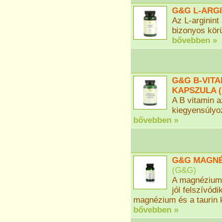
G&G L-ARGI
Az L-arginint
bizonyos körü
bővebben »
G&G B-VITA
KAPSZULA (
A B vitamin 
kiegyensúlyo
bővebben »
G&G MAGNÉZ
(
G&G
)
A magnézium 
jól felszívódi
magnézium és a taurin k
bővebben »