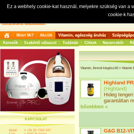
Ez a webhely cookie-kat használ, melyekre szükség van a
cookie-k ha
Keresés:
Miért Mi?
Akciók
Vitamin, egészség áruház
Szépségápo
Keresők
Szakértő válaszol
Tudástár
Cikkek
Narancsbőr
Rá
Vitamin, étrend-kiegészítő
»
Vitamin
Highland PR
(
Highland
)
Hideg tengeri
garantáltan m
bővebben »
KAPCSOLAT
G&G B12-VI
Mobil:
»
+36 30 7262 647
Cím:
»
2040 Budaörs,