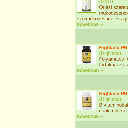
(
G&G
)
Óriási szerep
működésének
szívműködéshez és a jó
bővebben »
Highland PR2
(
Highland
)
Folyamatos f
tartalmazza a
bővebben »
Highland PR
(
Highland
)
B vitaminokat,
csökkentésé
bővebben »