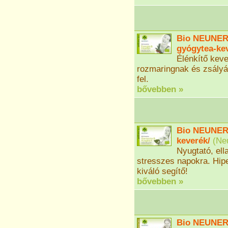
Bio NEUNER'S
gyógytea-ke
Élénkítő keve
rozmaringnak és zsályán
fel.
bővebben »
Bio NEUNER'
keverék/
(
Ne
Nyugtató, ell
stresszes napokra. Hip
kiváló segítő!
bővebben »
Bio NEUNER'S