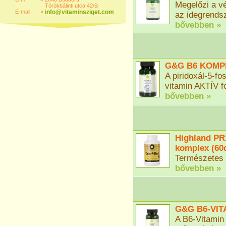
Megelőzi a vé
Törökbálinti utca 42/B
E-mail:
»
info@vitaminsziget.com
az idegrendsz
bővebben »
G&G B6 KOMPL
A piridoxál-5-f
vitamin AKTÍV f
bővebben »
Highland PR
komplex (60
Természetes n
bővebben »
G&G B6-VIT
A B6-Vitamin