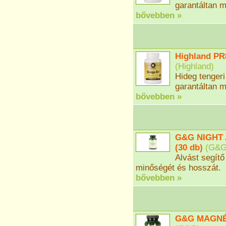
garantáltan m
bővebben »
Highland PR
(
Highland
)
Hideg tengeri
garantáltan m
bővebben »
G&G NIGHT 
(30 db)
(
G&
Alvást segítő
minőségét és hosszát.
bővebben »
G&G MAGNÉZ