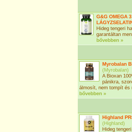
G&G OMEGA 3 
LÁGYZSELATIN
Hideg tengeri h
garantáltan ment
bővebben »
Myrobalan B
(
Myrobalan
)
A Bioxan 100
pánikra, szo
álmosít, nem tompít és
bővebben »
Highland PR
(
Highland
)
Hideg tengeri