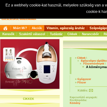
Ez a webhely cookie-kat használ, melyekre szükség van a
cookie-k ha
Keresés:
Miért Mi?
Akciók
Vitamin, egészség áruház
Szépségápo
Keresők
Szakértő válaszol
Tudástár
Cikkek
Narancsbőr
Rá
»
Cikkek
\
+
Egészséges táplálk
+
Fűszernövények
\
+
A köményma
»
Gyógyszer
»
Fűszer
Küldés:
Kapcsolódó anyagok:
CIKKEK
Enciklopédia:
Kömény