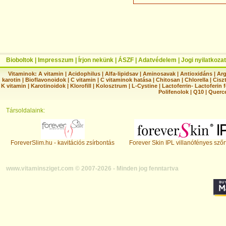
Bioboltok
|
Impresszum
|
Írjon nekünk
|
ÁSZF
|
Adatvédelem
|
Jogi nyilatkozat
Vitaminok:
A vitamin
|
Acidophilus
|
Alfa-lipidsav
|
Aminosavak
|
Antioxidáns
|
Arg
karotin
|
Bioflavonoidok
|
C vitamin
|
C vitaminok hatása
|
Chitosan
|
Chlorella
|
Ciszt
K vitamin
|
Karotinoidok
|
Klorofill
|
Kolosztrum
|
L-Cystine
|
Lactoferrin- Lactoferin 
Polifenolok
|
Q10
|
Querc
Társoldalaink:
ForeverSlim.hu - kavitációs zsírbontás
Forever Skin IPL villanófényes szőr
www.vitaminsziget.com © 2007-2026 - Minden jog fenntartva