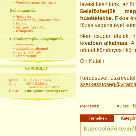
»
Megújuló energiaforrások
levest készítünk, az ő
Belefőzhetjük mé
Szépségápolás
»
Hajápolás
húsételekbe.
Ekkor ér
»
Ránctalanító - ránctalanítás
»
Smink
főzés végezetével könny
»
Szőrtelenítés - IPL
»
Testápolás
Nem csupán ételek,
Életmódinterjúk - könyvajánlók
kiválóan alkalmas.
A 
»
baba-mama
»
egészséges életmód
német köményes likőr 
»
gyógynövények
»
Sztárinterjúk
Őri Katalin
KAPCSOLAT
Kérdésével, észrevételé
Mobil:
»
+36 30 7262 647
szerkesztoseg@vitami
Cím:
»
2040 Budaörs,
Törökbálinti utca 42/B
E-mail:
»
info@vitaminsziget.com
Megosztás:
Küldés:
Termékek
Kategór
Kapcsolódó termé