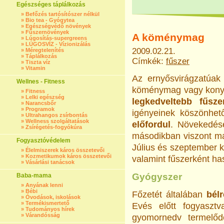
Egészséges táplálkozás
»
Befőzés tartósítószer nélkül
»
Bio tea - Gyógytea
»
Egészségvédő növények
»
Fűszernövények
A köménymag
»
Lúgosítás-supergreens
»
LÚGOSVÍZ - Vízionizálás
2009.02.21.
»
Méregtelenítés
»
Táplálkozás
Címkék:
fűszer
»
Tiszta víz
»
Vitamin
Az ernyősvirágzatúak
Wellnes - Fitness
köménymag vagy kon
»
Fitness
»
Lelki egészség
legkedveltebb fűsze
»
Narancsbőr
»
Programok
igényeinek köszönhe
»
Ultrahangos zsírbontás
»
Wellness szolgáltatások
előfordul
. Növekedés
»
Zsírégetés-fogyókúra
másodikban viszont már
Fogyasztóvédelem
Július és szeptember k
»
Élelmiszerek káros összetevői
»
Kozmetikumok káros összetevői
valamint fűszerként ha
»
Vásárlási tanácsok
Gyógyszer
Baba-mama
»
Anyának lenni
»
Bébi
Főzetét általában
bélr
»
Óvodások, iskolások
»
Termékismertető
Evés előtt fogyaszt
»
Tudományos hírek
»
Várandósság
gyomornedv termelő