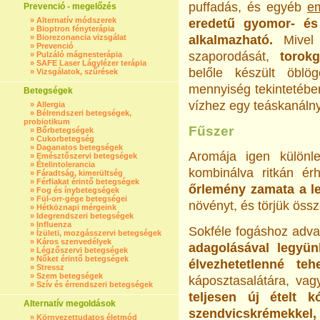
puffadás, és egyéb
em
Prevenció - megelőzés
»
Alternatív módszerek
eredetű gyomor- és
»
Bioptron fényterápia
»
Biorezonancia vizsgálat
alkalmazható.
Mivel i
»
Prevenció
szaporodását,
torok
»
Pulzáló mágnesterápia
»
SAFE Laser Lágylézer terápia
belőle készült öblö
»
Vizsgálatok, szűrések
mennyiség tekintetébe
Betegségek
vízhez egy teáskanáln
»
Allergia
»
Bélrendszeri betegségek,
probiotikum
Fűszer
»
Bőrbetegségek
»
Cukorbetegség
»
Daganatos betegségek
Aromája igen különle
»
Emésztőszervi betegségek
»
Ételintolerancia
kombinálva ritkán ér
»
Fáradtság, kimerültség
»
Férfiakat érintő betegségek
őrlemény zamata a l
»
Fog és ínybetegségek
»
Fül-orr-gége betegségei
növényt, és törjük össze
»
Hétköznapi mérgeink
»
Idegrendszeri betegségek
»
Influenza
Sokféle fogáshoz adva
»
Ízületi, mozgásszervi betegségek
»
Káros szenvedélyek
adagolásával legyü
»
Légzőszervi betegségek
»
Nőket érintő betegségek
élvezhetetlenné teh
»
Stressz
»
Szem betegségek
káposztasalátára, va
»
Szív és érrendszeri betegségek
teljesen új ételt
Alternatív megoldások
szendvicskrémekkel,
»
Környezettudatos életmód