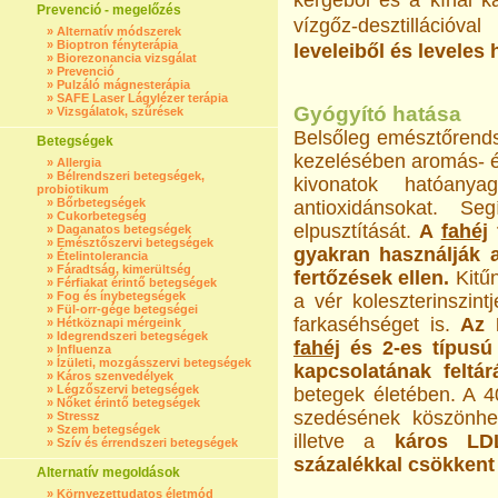
kérgéből és a kínai k
Prevenció - megelőzés
vízgőz-desztillációva
»
Alternatív módszerek
»
Bioptron fényterápia
leveleiből és leveles h
»
Biorezonancia vizsgálat
»
Prevenció
»
Pulzáló mágnesterápia
»
SAFE Laser Lágylézer terápia
Gyógyító hatása
»
Vizsgálatok, szűrések
Belsőleg emésztőrends
Betegségek
kezelésében aromás- é
»
Allergia
»
Bélrendszeri betegségek,
kivonatok hatóany
probiotikum
»
Bőrbetegségek
antioxidánsokat. S
»
Cukorbetegség
elpusztítását.
A
fahéj
f
»
Daganatos betegségek
»
Emésztőszervi betegségek
gyakran használják a
»
Ételintolerancia
»
Fáradtság, kimerültség
fertőzések ellen.
Kitű
»
Férfiakat érintő betegségek
»
Fog és ínybetegségek
a vér koleszterinszint
»
Fül-orr-gége betegségei
farkaséhséget is.
Az 
»
Hétköznapi mérgeink
»
Idegrendszeri betegségek
fahéj
és 2-es típus
»
Influenza
»
Ízületi, mozgásszervi betegségek
kapcsolatának feltá
»
Káros szenvedélyek
»
Légzőszervi betegségek
betegek életében. A 
»
Nőket érintő betegségek
szedésének köszönhet
»
Stressz
»
Szem betegségek
illetve a
káros L
»
Szív és érrendszeri betegségek
százalékkal csökkent
Alternatív megoldások
»
Környezettudatos életmód