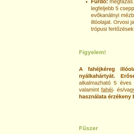
Fürdő:
megfázás e
legfeljebb 5 csep
evőkanálnyi mézbe
illóolajat. Orvosi 
trópusi fertőzések
Figyelem!
A fahéjkéreg illóo
nyálkahártyát. Erő
alkalmazható 5 éves 
valamint
fahéj
- és/va
használata érzékeny b
Fűszer