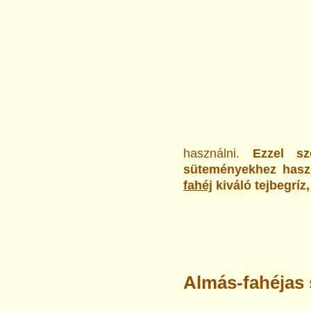
használni.
Ezzel sz
süteményekhez haszn
fahéj
kiváló tejbegríz
Almás-fahéjas 