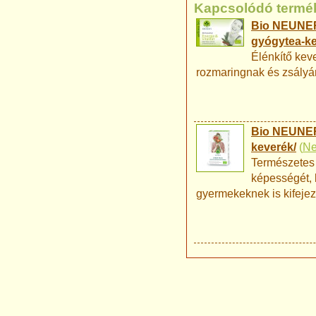
Kapcsolódó termé
Bio NEUNER'S
gyógytea-ke
Élénkítő keve
rozmaringnak és zsályána
Bio NEUNER
keverék/
(
Ne
Természetes 
képességét, 
gyermekeknek is kifejeze