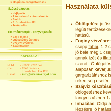
»
Megújuló energiaforrások
Használata kül
Szépségápolás
»
Hajápolás
»
Ránctalanító - ránctalanítás
»
Smink
»
Szőrtelenítés - IPL
Öblögetés:
jó ös
»
Testápolás
légúti fertőzésekn
Életmódinterjúk - könyvajánlók
hatású.
»
baba-mama
»
egészséges életmód
Fogíny vérzésre:
»
gyógynövények
»
Sztárinterjúk
csepp
fahéj
, 1-2 
jó bele még 1 cs
KAPCSOLAT
annak ízét és illa
szereti. Öblögetés
Mobil:
»
+36 30 7262 647
Cím:
»
2040 Budaörs,
alaposan keverjük
Törökbálinti utca 42/B
E-mail:
»
info@vitaminsziget.com
gargarizáláshoz i
rekedtség esetén.
Szájvíz készítésé
öblögetéshez keve
langyos vízben 1
Inhalálás
: Oldja 
légzésre jó hatássa