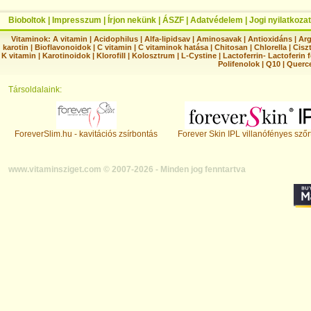
Bioboltok
|
Impresszum
|
Írjon nekünk
|
ÁSZF
|
Adatvédelem
|
Jogi nyilatkozat
Vitaminok:
A vitamin
|
Acidophilus
|
Alfa-lipidsav
|
Aminosavak
|
Antioxidáns
|
Arg
karotin
|
Bioflavonoidok
|
C vitamin
|
C vitaminok hatása
|
Chitosan
|
Chlorella
|
Ciszt
K vitamin
|
Karotinoidok
|
Klorofill
|
Kolosztrum
|
L-Cystine
|
Lactoferrin- Lactoferin 
Polifenolok
|
Q10
|
Querc
Társoldalaink:
ForeverSlim.hu - kavitációs zsírbontás
Forever Skin IPL villanófényes szőr
www.vitaminsziget.com © 2007-2026 - Minden jog fenntartva