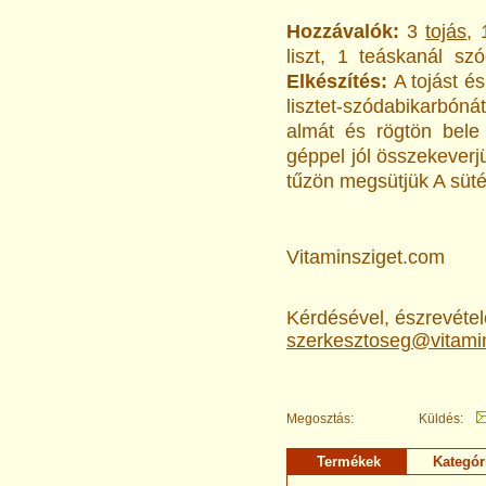
Hozzávalók:
3
tojás
, 
liszt, 1 teáskanál s
Elkészítés:
A tojást é
lisztet-szódabikarbóná
almát és rögtön bele
géppel jól összekeverj
tűzön megsütjük
A süté
Vitaminsziget.com
Kérdésével, észrevételé
szerkesztoseg@vitami
Megosztás:
Küldés:
Termékek
Kategór