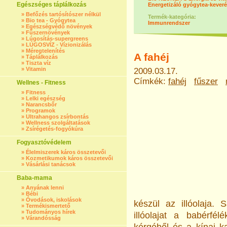
Egészséges táplálkozás
Energetizáló gyógytea-keveré
»
Befőzés tartósítószer nélkül
Termék-kategória:
»
Bio tea - Gyógytea
Immunrendszer
»
Egészségvédő növények
»
Fűszernövények
»
Lúgosítás-supergreens
»
LÚGOSVÍZ - Vízionizálás
»
Méregtelenítés
A fahéj
»
Táplálkozás
»
Tiszta víz
»
Vitamin
2009.03.17.
Címkék:
fahéj
fűszer
Wellnes - Fitness
»
Fitness
»
Lelki egészség
»
Narancsbőr
»
Programok
»
Ultrahangos zsírbontás
»
Wellness szolgáltatások
»
Zsírégetés-fogyókúra
Fogyasztóvédelem
»
Élelmiszerek káros összetevői
»
Kozmetikumok káros összetevői
»
Vásárlási tanácsok
Baba-mama
»
Anyának lenni
»
Bébi
»
Óvodások, iskolások
készül az illóolaja. 
»
Termékismertető
»
Tudományos hírek
illóolajat a babérfél
»
Várandósság