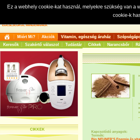
Ez a webhely cookie-kat használ, melyekre szükség van a
cookie-k ha
Keresés:
Miért Mi?
Akciók
Vitamin, egészség áruház
Szépségápo
Keresők
Szakértő válaszol
Tudástár
Cikkek
Narancsbőr
Rá
CIKKEK
Kapcsolódó anyagok:
Termék:
Bio NEUNER'S Energia és vital