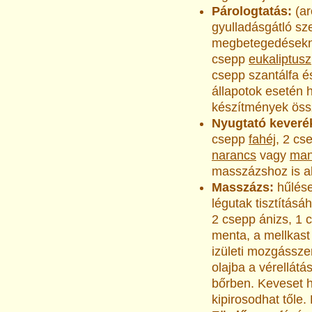
Párologtatás:
(a
gyulladásgátló szer
megbetegedésekné
csepp
eukaliptusz
csepp szantálfa 
állapotok esetén 
készítmények össz
Nyugtató kever
csepp
fahéj
, 2 cs
narancs
vagy
man
masszázshoz is a
Masszázs:
hűlés
légutak tisztításá
2 csepp ánizs, 1
menta, a mellkast
izületi mozgássz
olajba a vérellátá
bőrben. Keveset h
kipirosodhat tőle. 