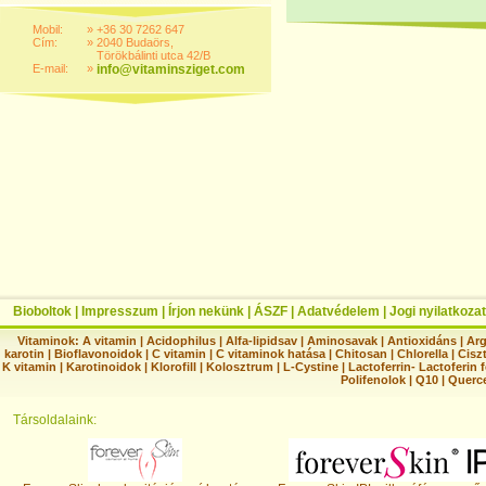
Mobil:
»
+36 30 7262 647
Cím:
»
2040 Budaörs,
Törökbálinti utca 42/B
E-mail:
»
info@vitaminsziget.com
Bioboltok
|
Impresszum
|
Írjon nekünk
|
ÁSZF
|
Adatvédelem
|
Jogi nyilatkozat
Vitaminok:
A vitamin
|
Acidophilus
|
Alfa-lipidsav
|
Aminosavak
|
Antioxidáns
|
Arg
karotin
|
Bioflavonoidok
|
C vitamin
|
C vitaminok hatása
|
Chitosan
|
Chlorella
|
Ciszt
K vitamin
|
Karotinoidok
|
Klorofill
|
Kolosztrum
|
L-Cystine
|
Lactoferrin- Lactoferin 
Polifenolok
|
Q10
|
Querc
Társoldalaink: