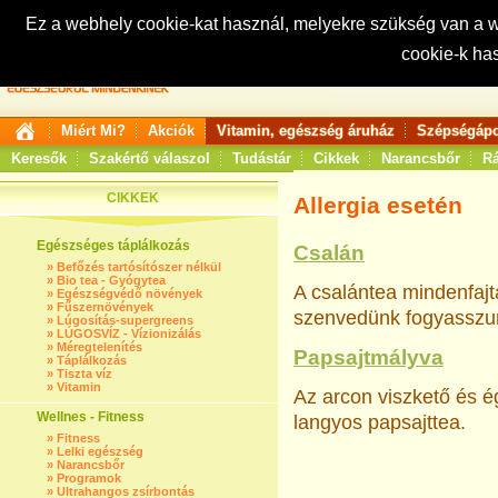
Ez a webhely cookie-kat használ, melyekre szükség van a
cookie-k ha
Keresés:
Miért Mi?
Akciók
Vitamin, egészség áruház
Szépségápo
Keresők
Szakértő válaszol
Tudástár
Cikkek
Narancsbőr
Rá
CIKKEK
Allergia esetén
Egészséges táplálkozás
Csalán
»
Befőzés tartósítószer nélkül
»
Bio tea - Gyógytea
A csalántea mindenfajta
»
Egészségvédő növények
»
Fűszernövények
szenvedünk fogyasszun
»
Lúgosítás-supergreens
»
LÚGOSVÍZ - Vízionizálás
»
Méregtelenítés
Papsajtmályva
»
Táplálkozás
»
Tiszta víz
»
Vitamin
Az arcon viszkető és é
Wellnes - Fitness
langyos papsajttea.
»
Fitness
»
Lelki egészség
»
Narancsbőr
»
Programok
»
Ultrahangos zsírbontás