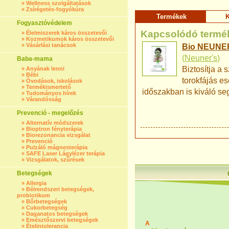
»
Wellness szolgáltatások
»
Zsírégetés-fogyókúra
Termékek
K
Fogyasztóvédelem
Kapcsolódó termé
»
Élelmiszerek káros összetevői
»
Kozmetikumok káros összetevői
»
Vásárlási tanácsok
Bio NEUNER'
(
Neuner's
)
Baba-mama
Biztosítja a 
»
Anyának lenni
»
Bébi
torokfájás es
»
Óvodások, iskolások
»
Termékismertető
időszakban is kiváló seg
»
Tudományos hírek
»
Várandósság
Prevenció - megelőzés
»
Alternatív módszerek
»
Bioptron fényterápia
»
Biorezonancia vizsgálat
»
Prevenció
»
Pulzáló mágnesterápia
»
SAFE Laser Lágylézer terápia
»
Vizsgálatok, szűrések
Betegségek
»
Allergia
»
Bélrendszeri betegségek,
probiotikum
»
Bőrbetegségek
»
Cukorbetegség
»
Daganatos betegségek
»
Emésztőszervi betegségek
A
»
Ételintolerancia