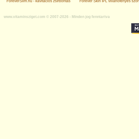
ForeverSlim.hu - kavitációs zsírbontás
Forever Skin IPL villanófényes szőr
www.vitaminsziget.com © 2007-2026 - Minden jog fenntartva