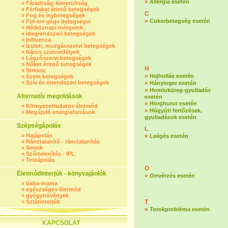
»
Allergia esetén
»
Fáradtság, kimerültség
»
Férfiakat érintő betegségek
C
»
Fog és ínybetegségek
»
Cukorbetegség esetén
»
Fül-orr-gége betegségei
»
Hétköznapi mérgeink
»
Idegrendszeri betegségek
»
Influenza
»
Ízületi, mozgásszervi betegségek
»
Káros szenvedélyek
»
Légzőszervi betegségek
»
Nőket érintő betegségek
H
»
Stressz
»
Hajhullás esetén
»
Szem betegségek
»
Szív és érrendszeri betegségek
»
Hányinger esetén
»
Homloküreg-gyulladás
Alternatív megoldások
esetén
»
Hörghurut esetén
»
Környezettudatos életmód
»
Húgyúti fertőzések,
»
Megújuló energiaforrások
gyulladások esetén
Szépségápolás
L
»
Hajápolás
»
Leégés esetén
»
Ránctalanító - ránctalanítás
»
Smink
»
Szőrtelenítés - IPL
»
Testápolás
O
Életmódinterjúk - könyvajánlók
»
Orrvérzés esetén
»
baba-mama
»
egészséges életmód
»
gyógynövények
»
Sztárinterjúk
T
»
Torokprobléma esetén
KAPCSOLAT