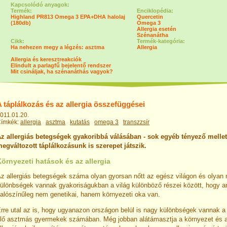
Kapcsolódó anyagok:
Termék:
Enciklopédia:
Highland PR813 Omega 3 EPA+DHA halolaj
Quercetin
(180db)
Omega 3
Allergia esetén
Szénanátha
Cikk:
Termék-kategória:
Ha nehezen megy a légzés: asztma
Allergia
Allergia és keresztreakciók
Elindult a parlagfű bejelentő rendszer
Mit csináljak, ha szénanáthás vagyok?
 táplálkozás és az allergia összefüggései
011.01.20.
ímkék:
allergia
asztma
kutatás
omega 3
transzzsír
z allergiás betegségek gyakoribbá válásában - sok egyéb tényező mellet
egváltozott táplálkozásunk is szerepet játszik.
örnyezeti hatások és az allergia
z allergiás betegségek száma olyan gyorsan nőtt az egész világon és olyan
ülönbségek vannak gyakoriságukban a világ különböző részei között, hogy 
alószínűleg nem genetikai, hanem környezeti oka van.
rre utal az is, hogy ugyanazon országon belül is nagy különbségek vannak a 
lő asztmás gyermekek számában. Még jobban alátámasztja a környezet és 