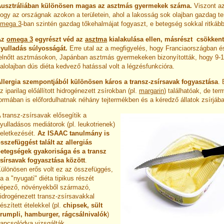
usztráliában különösen magas az asztmás gyermekek száma.
Viszont az
ogy az országnak azokon a területein, ahol a lakosság sok olajban gazdag te
omega 3
-ban szintén gazdag tőkehalmájat fogyaszt, e betegség sokkal ritkábba
Az
omega 3
egyrészt véd az
asztma
kialakulása ellen, másrészt csökkenti
yulladás súlyosságát.
Erre utal az a megfigyelés, hogy Franciaországban 
elnőtt asztmásokon, Japánban asztmás gyermekeken bizonyították, hogy 9-10
alolajban dús diéta kedvező hatással volt a légzésfunkcióra.
llergia szempontjából különösen káros a transz-zsírsavak fogyasztása
. 
z iparilag előállított hidrogénezett zsírokban (pl.
margarin
) találhatóak, de te
ormában is előfordulhatnak néhány tejtermékben és a kéredző állatok zsírjáb
 transz-zsírsavak elősegítik a
yulladásos mediátorok (pl. leukotrienek)
eletkezését.
Az ISAAC tanulmány is
sszefüggést talált az allergiás
etegségek gyakorisága és a transz
sírsavak fogyasztása között
.
ülönösen erős volt ez az összefüggés,
a a "nyugati" diéta tipikus részét
épező, növényekből származó,
idrogénezett transz-zsírsavakkal
észített ételekkel (pl.
chipsek, sült
rumpli, hamburger, rágcsálnivalók
)
apcsolódva vizsgálták