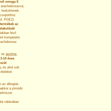
lévő omega 6
i arachidonsavvá,
 leukotrienek,
csoporthoz
(pl. PGE2)
ttermékek az
alakulását
lakban lévő
ont kompetetiv
arachidonsav
d az
asztma
,
13-14 éves
szét
k,
és ahol sok
 ételeket
 az allergiás
nakkor a jómódú
lelmiszer
bbá válásában