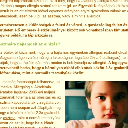
llergiára hajlamosító szerepét az a tény, hogy ha alacsony allergia számú terül
frikából) magas allergia számú területre (pl. az Egyesült Királyságba) költö
öztük is az ott eltöltött idővel egyenes arányban egyre gyakoribbá válnak az a
etegségek, ezen belül pl. az
asztma
, vagy a rhinitis allergica.
ermészetesen a különbségek a falusi és városi, a gazdaságilag fejlett és 
erületen élő emberek életkörülményei között sok vonatkozásban kimutat
gyike például a táplálkozás is.
Asztmára hajlamosít az elhízás?
z ételekről közismert, hogy arra hajlamos egyéneken allergiás reakciót okoz
Magyarországon valószínűleg a lakosságnak legalább 2%-a ételallergiás), az
udják, hogy a táplálkozás más módon is befolyásolja az allergiát.
A legegysz
szrevehető hatás, hogy a bármilyen okból elhízottak között 2-3x gyakor
lőfordulása, mint a normális testsúlyúak között.
 jelenség fontosságát felismerve, az
merikai Allergológiai Akadémia
ivatalos lapjának 2005 évi májusi
zámának főtémája az obesitás és az
asztma
kapcsolatának vizsgálata volt.
bben nem csupán azt állapítják meg,
ogy a kövérek között 2-3x gyakoribb
az
asztma
, mint a normál testsúlyúak
özött de azt is, hogy
ha a kövér