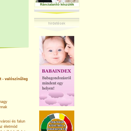
Ránctalanító készülék
t - valószínűleg
 nagy
annak
városi és falun
az életmód