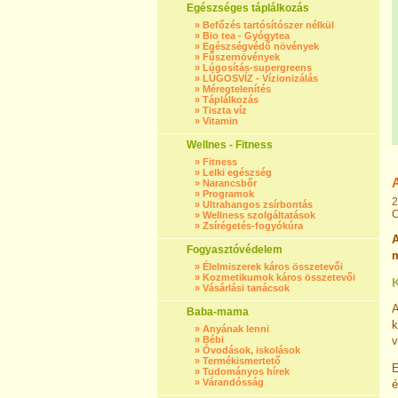
Egészséges táplálkozás
»
Befőzés tartósítószer nélkül
»
Bio tea - Gyógytea
»
Egészségvédő növények
»
Fűszernövények
»
Lúgosítás-supergreens
»
LÚGOSVÍZ - Vízionizálás
»
Méregtelenítés
»
Táplálkozás
»
Tiszta víz
»
Vitamin
Wellnes - Fitness
»
Fitness
»
Lelki egészség
A
»
Narancsbőr
»
Programok
2
»
Ultrahangos zsírbontás
C
»
Wellness szolgáltatások
»
Zsírégetés-fogyókúra
A
Fogyasztóvédelem
m
»
Élelmiszerek káros összetevői
»
Kozmetikumok káros összetevői
K
»
Vásárlási tanácsok
A
Baba-mama
k
»
Anyának lenni
»
Bébi
v
»
Óvodások, iskolások
»
Termékismertető
E
»
Tudományos hírek
»
Várandósság
é