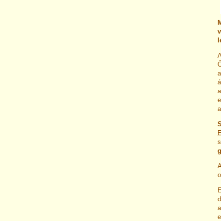
M
v
l
A
Ő
a
á
a
e
a
S
E
s
g
A
o
E
d
a
e