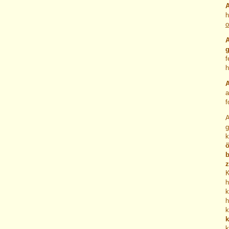
A
h
g
f
h
A
a
f
A
g
k
ö
b
z
K
h
k
h
k
k
k