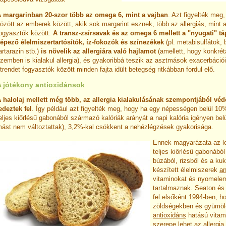
 margarinban 20-szor több az omega 6, mint a vajban
. Azt figyelték meg
özött az emberek között, akik sok margarint esznek, több az allergiás, mint a
ogyasztók között.
A transz-zsírsavak és az omega 6 mellett a "nyugati" tá
épező élelmiszertartósítók, íz-fokozók és színezékek
(pl. metabisulfátok,
artarazin stb.)
is növelik az allergiára való hajlamot
(amellett, hogy konkré
zemben is kialakul allergia), és gyakoribbá teszik az asztmások exacerbációit.
trendet fogyasztók között minden fajta idült betegség ritkábban fordul elő.
A jótékony antioxidánsok
 halolaj mellett még több, az allergia kialakulásának szempontjából véd
edeztek fel
. Így például azt figyelték meg, hogy ha egy népességen belül 10
eljes kiőrlésű gabonából származó kalóriák arányát a napi kalória igényen be
ást nem változtattak), 3,2%-kal csökkent a nehézlégzések gyakorisága.
Ennek magyarázata az le
teljes kiőrlésű gabonából
búzából, rizsből és a kuk
készített élelmiszerek
an
vitaminokat és nyomelem
tartalmaznak. Seaton és 
fel elsőként 1994-ben, h
zöldségekben és gyümöl
antioxidáns
hatású vitam
szerepe lehet az allergia