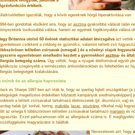
sztmások lefogynak, javulnak a
égzésfunkciós értékeik.
llatkísérletben igazolták, hogy a kövér egereknek hörgő hiperaktivitása van.
994-ben gondoltak elsőként arra, hogy az
asztma
gyakoribbá válását talán n
örnyezetünk toxikusabbá válása, hanem az egyének fogékonyabbá válása ok
agy Britannia utolsó 60 évének statisztikai adatait átvizsgálva
azt vették 
gyenletesen csökkent a zöldség és gyümölcs, valamint telített-zsír fogyaszt
öbbszörösen telítetlen zsírsavak (omega6 ) és a növényi olajok fogyaszt
gyszerre egyenletesen emelkedni kezdett a gyermekkori
asztma
- és ált
llergiás betegség száma.
Úgy vélték, hogy a nyugati életformával együtt jár
áplálkozás szegényebb a természetes antioxidánsokban és feltehetően ez ha
llergiás betegségek kialakulására.
 zsírok és az allergia kapcsolata
lack és Sharpe 1997-ben azt írták le, hogy az iparilag fejlett országokban (a 
etegségek megelőzése érdekében folytatott kampányok eredményeképpen) j
sökkent a telített zsírsavakat tartalmazó élelmiszerek (pl. disznózsír, vaj) és
azdag halak (pl. tonhal, hering,
makréla
,
lazac
,
pisztráng
, tőkehal máj) fogya
őtt az omega 6 többszörösen telítetlen zsírsavakat tartalmazó
margarin
és nö
ogyasztás. Ezzel párhuzamosan nőtt az allergiások száma is.
E megfigyelés 
sszefüggésére magyarázatot is találtak.
Nevezetesen azt, hogy
a