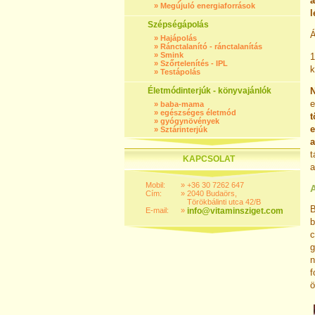
a
»
Megújuló energiaforrások
l
Szépségápolás
Á
»
Hajápolás
»
Ránctalanító - ránctalanítás
»
Smink
1
»
Szőrtelenítés - IPL
k
»
Testápolás
Életmódinterjúk - könyvajánlók
N
e
»
baba-mama
»
egészséges életmód
t
»
gyógynövények
e
»
Sztárinterjúk
a
t
KAPCSOLAT
a
Mobil:
»
+36 30 7262 647
A
Cím:
»
2040 Budaörs,
Törökbálinti utca 42/B
B
E-mail:
»
info@vitaminsziget.com
b
c
g
n
f
ö