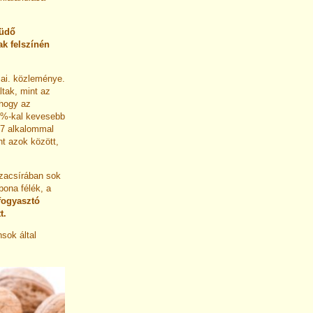
tüdő
ak felszínén
sai. közleménye.
tak, mint az
 hogy az
9%-kal kevesebb
-7 alkalommal
nt azok között,
zacsírában sok
ona félék, a
fogyasztó
t.
sok által