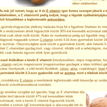
elleni védelemben.
a már jól ismert, hogy az A és
E vitamin
igen fontos szerepet játszik a 
édelmében, a C vitaminról pedig tudjuk, hogy a légutak nyálkahártyáján
évő folyadékban a legfontosabb
antioxidáns
.
 gyümölcsfogyasztás jótékony hatására hívja fel a figyelmet Shaheen és mt
k a rendszeresen almát fogyasztók között 30%-kal kevesebb asztmásat talál
lmát csak ritkán evők között. Rubin és munkatársai pedig azt figyelték meg,
tlagosnál magasabb szérum
C-vitamin
szintű 4-16 éves gyermekek között 1
z asztmás. Olaszországban azok között a gyermekek között, akik hetente 5
ttek C vitaminban gazdag kivit, vagy citromot, ritkább volt a nehézlégzés, mi
kik csak hetente egyszer ettek ilyen gyümölcsöt.
zaud Arábiában a kevés E vitamint
(hüvelyesekben, olajos magvakban, bú
 vitamin
van),és magnéziumot (magnéziumban gazdagok a teljes kiőrlésű gab
záraz hüvelyesek, a zöld levelű főzelékek,
citrom
,
alma
, csipkebogyó,
füge
)
yermekek között 2-3-szor gyakoribb volt az
asztma
, mint a többiek közöt
 zsíroldékony
E vitamin
a membránok legfontosabb védő tényezője az oxidán
kozott szövetkárosodással szemben.
gy amerikai vizsgálat azt igazolta, hogy az E vitaminban dús
iétán lévő lakosok között 47%-kal kevesebben lettek
sztmásak, mint a kevés E vitamint fogyasztók között,
mellett a szérum IgE koncentrációjuk is alacsonyabb lett és