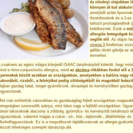
és növényi olajokban 
könnyen át tud alakuln
amelyből aztán lipoxinok,
thromboxánok és a 2-es 
tartozó prostaglandinok 
keletkeznek. Ezek a
sej
allergiás betegségek ki
segítik elő
.
Az olajos ha
omega 3
linolénsav visz
gátlás révén gátolja az 
termelést.
 csaknem az egész világra kiterjedő ISAAC tanulmányból kiderült, hogy min
ind a rhino-conjunctivitis allergica, mind
az
ekcéma
ritkábban fordul elő a 
yermekek között azokban az országokban, amelyekben a kalória nagy ré
abonából, rizsből-, a fehérjéket pedig zöldségekből és magokból fedezi
lajban gazdag halat, tenger gyümölcseit, olivaolajat és keményítőben gazdag
ogyasztanak.
int már említettük városokban és gazdaságilag fejlett országokban magasabb
etegségben szenvedők aránya, mint falun vagy a fejlődő országokban. Ugya
árosi lakosoknak alacsony a zöldség, gyümölcs- és keményítőt tartalmazó é
ogyasztásuk, valamint magas a cukor-, só-, hús-, tejtermék-, állatifehérje- és
lkoholfogyasztásuk. Ez is a megváltozott táplálkozásnak az allergia gyakori
átszott lehetséges szerepét támasztja alá.