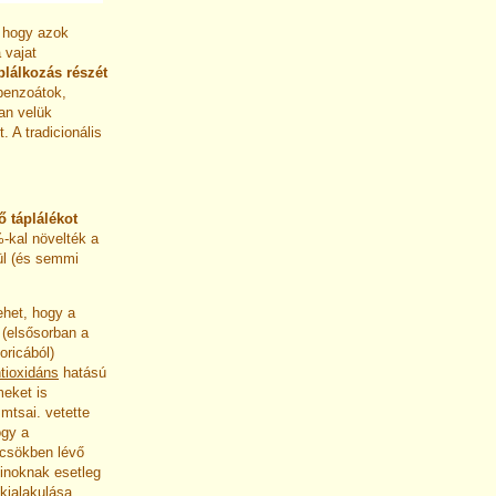
, hogy azok
 vajat
plálkozás részét
 benzoátok,
tan velük
 A tradicionális
ő táplálékot
%-kal növelték a
lül (és semmi
het, hogy a
 (elsősorban a
oricából)
tioxidáns
hatású
eket is
mtsai. vetette
ogy a
csökben lévő
inoknak esetleg
 kialakulása