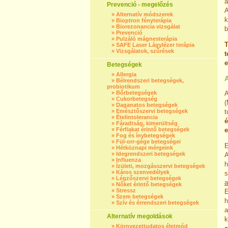
a
Prevenció - megelőzés
A
»
Alternatív módszerek
k
»
Bioptron fényterápia
»
Biorezonancia vizsgálat
b
»
Prevenció
»
Pulzáló mágnesterápia
T
»
SAFE Laser Lágylézer terápia
»
Vizsgálatok, szűrések
t
e
Betegségek
»
Allergia
»
Bélrendszeri betegségek,
probiotikum
»
Bőrbetegségek
A
»
Cukorbetegség
(
»
Daganatos betegségek
»
Emésztőszervi betegségek
t
»
Ételintolerancia
é
»
Fáradtság, kimerültség
»
Férfiakat érintő betegségek
e
»
Fog és ínybetegségek
»
Fül-orr-gége betegségei
E
»
Hétköznapi mérgeink
»
Idegrendszeri betegségek
A
»
Influenza
h
»
Ízületi, mozgásszervi betegségek
»
Káros szenvedélyek
s
»
Légzőszervi betegségek
»
Nőket érintő betegségek
»
Stressz
E
»
Szem betegségek
h
»
Szív és érrendszeri betegségek
Alternatív megoldások
k
»
Környezettudatos életmód