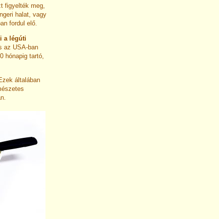
t figyelték meg,
ngeri halat, vagy
n fordul elő.
 a légúti
és az USA-ban
 hónapig tartó,
Ezek általában
rmészetes
an.