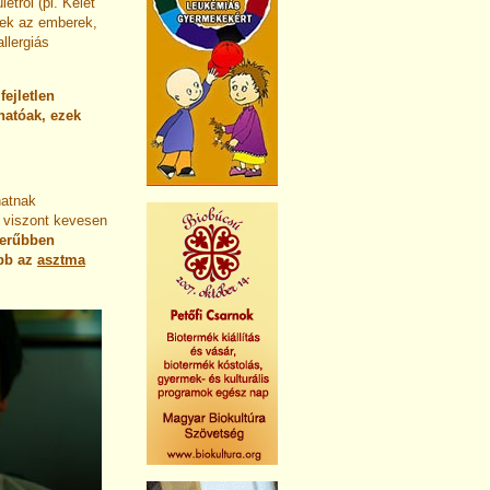
etről (pl. Kelet
znek az emberek,
llergiás
fejletlen
hatóak, ezek
hatnak
t viszont kevesen
erűbben
ibb az
asztma