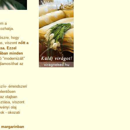
em a
ozhatja.
észre, hogy
ás, viszont
nőtt a
ása.
Ezzel
alában minden
ó "modernizált"
jlamosíthat az
szív- érrendszeri
elentősen
 az olajban
sztása, viszont
vényi olaj
ok - okozati
 margarinban