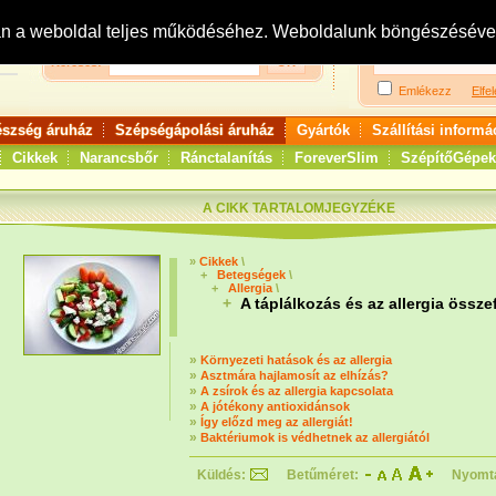
Bejelentkezés:
R
an a weboldal teljes működéséhez. Weboldalunk böngészésével 
Keresés:
Emlékezz
Elfel
észség áruház
Szépségápolási áruház
Gyártók
Szállítási informá
Cikkek
Narancsbőr
Ránctalanítás
ForeverSlim
SzépítőGépek
A CIKK TARTALOMJEGYZÉKE
»
Cikkek
\
+
Betegségek
\
+
Allergia
\
+
A táplálkozás és az allergia össz
»
Környezeti hatások és az allergia
»
Asztmára hajlamosít az elhízás?
»
A zsírok és az allergia kapcsolata
»
A jótékony antioxidánsok
»
Így előzd meg az allergiát!
»
Baktériumok is védhetnek az allergiától
Küldés:
Betűméret:
Nyomt