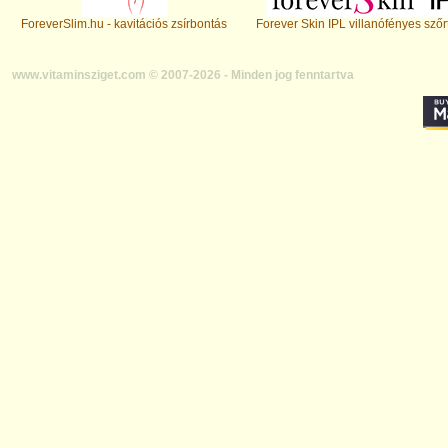
ForeverSlim.hu - kavitációs zsírbontás
Forever Skin IPL villanófényes szőr
www.vitaminsziget.com © 2007-2026 - Minden jog fenntartva