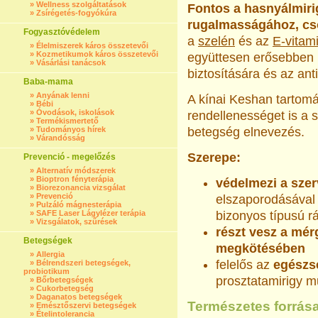
»
Wellness szolgáltatások
Fontos a hasnyálmiri
»
Zsírégetés-fogyókúra
rugalmasságához, csö
Fogyasztóvédelem
a
szelén
és az
E-vitam
»
Élelmiszerek káros összetevői
»
Kozmetikumok káros összetevői
együttesen erősebben 
»
Vásárlási tanácsok
biztosítására és az ant
Baba-mama
»
Anyának lenni
A kínai Keshan tartom
»
Bébi
»
Óvodások, iskolások
rendellenességet is a 
»
Termékismertető
»
Tudományos hírek
betegség elnevezés.
»
Várandósság
Szerepe:
Prevenció - megelőzés
»
Alternatív módszerek
»
Bioptron fényterápia
védelmezi a szer
»
Biorezonancia vizsgálat
»
Prevenció
elszaporodásával
»
Pulzáló mágnesterápia
»
SAFE Laser Lágylézer terápia
bizonyos típusú r
»
Vizsgálatok, szűrések
részt vesz a mér
Betegségek
megkötésében
»
Allergia
felelős az
egészsé
»
Bélrendszeri betegségek,
probiotikum
prosztatamirigy 
»
Bőrbetegségek
»
Cukorbetegség
»
Daganatos betegségek
Természetes forrása
»
Emésztőszervi betegségek
»
Ételintolerancia