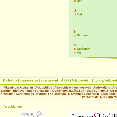
»
Bór
J
»
Jód
N
»
Nátrium
V
»
Vanádium
»
Vas
Bioboltok
|
Impresszum
|
Írjon nekünk
|
ÁSZF
|
Adatvédelem
|
Jogi nyilatkozat
Vitaminok:
A vitamin
|
Acidophilus
|
Alfa-lipidsav
|
Aminosavak
|
Antioxidáns
|
Arg
karotin
|
Bioflavonoidok
|
C vitamin
|
C vitaminok hatása
|
Chitosan
|
Chlorella
|
Ciszt
K vitamin
|
Karotinoidok
|
Klorofill
|
Kolosztrum
|
L-Cystine
|
Lactoferrin- Lactoferin 
Polifenolok
|
Q10
|
Querc
Társoldalaink: