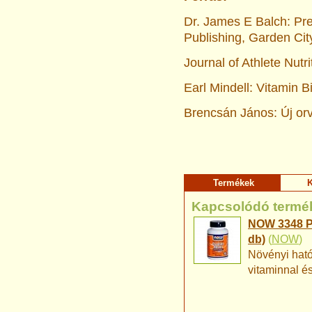
Dr. James E Balch: Pres
Publishing, Garden Cit
Journal of Athlete Nutri
Earl Mindell: Vitamin B
Brencsán János: Új orv
Termékek
K
Kapcsolódó termé
NOW 3348 Pr
db)
(
NOW
)
Növényi ható
vitaminnal é