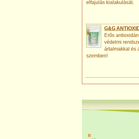
elfajulás kialakulását.
G&G ANTIOXI
Erős antioxidán
védelmi rendsze
ártalmakkal és 
szemben!
B