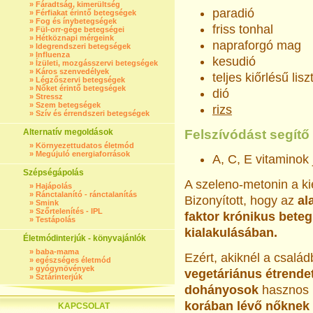
»
Fáradtság, kimerültség
paradió
»
Férfiakat érintő betegségek
»
Fog és ínybetegségek
friss tonhal
»
Fül-orr-gége betegségei
»
Hétköznapi mérgeink
napraforgó mag
»
Idegrendszeri betegségek
»
Influenza
kesudió
»
Ízületi, mozgásszervi betegségek
»
Káros szenvedélyek
teljes kiőrlésű lis
»
Légzőszervi betegségek
»
Nőket érintő betegségek
dió
»
Stressz
»
Szem betegségek
rizs
»
Szív és érrendszeri betegségek
Alternatív megoldások
Felszívódást segítő
»
Környezettudatos életmód
»
Megújuló energiaforrások
A, C, E vitaminok 
Szépségápolás
A szeleno-metonin a ki
»
Hajápolás
»
Ránctalanító - ránctalanítás
Bizonyított, hogy az
al
»
Smink
»
Szőrtelenítés - IPL
faktor krónikus bete
»
Testápolás
kialakulásában.
Életmódinterjúk - könyvajánlók
»
baba-mama
Ezért, akiknél a csalá
»
egészséges életmód
»
gyógynövények
vegetáriánus étrende
»
Sztárinterjúk
dohányosok
hasznos 
korában
lévő nőknek 
KAPCSOLAT