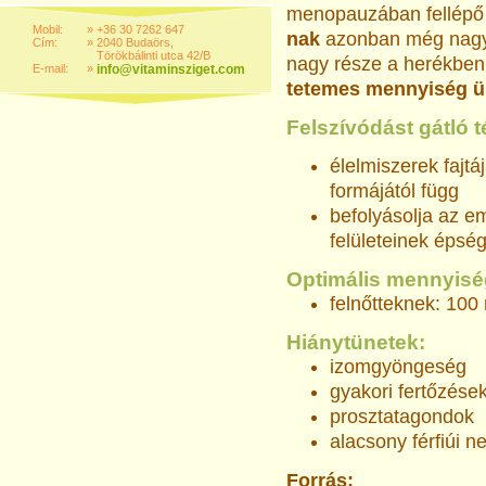
menopauzában fellépő 
Mobil:
»
+36 30 7262 647
nak
azonban még nag
Cím:
»
2040 Budaörs,
Törökbálinti utca 42/B
nagy része a herékben
E-mail:
»
info@vitaminsziget.com
tetemes mennyiség ür
Felszívódást gátló 
élelmiszerek fajtá
formájától függ
befolyásolja az e
felületeinek épség
Optimális mennyisé
felnőtteknek: 100
Hiánytünetek:
izomgyöngeség
gyakori fertőzése
prosztatagondok
alacsony férfiúi
Forrás: