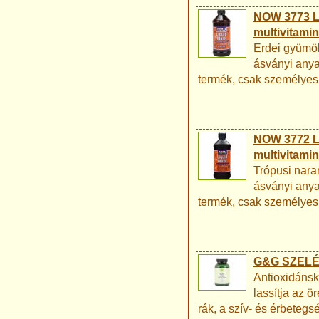
NOW 3773 Li
multivitamin
Erdei gyümöl
ásványi anya
termék, csak személyes 
NOW 3772 Li
multivitamin
Trópusi nara
ásványi anya
termék, csak személyes 
G&G SZELÉ
Antioxidánsk
lassítja az ö
rák, a szív- és érbetegsé