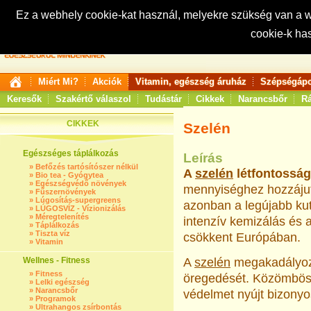
Ez a webhely cookie-kat használ, melyekre szükség van a
cookie-k ha
Keresés:
Miért Mi?
Akciók
Vitamin, egészség áruház
Szépségápo
Keresők
Szakértő válaszol
Tudástár
Cikkek
Narancsbőr
Rá
CIKKEK
Szelén
Egészséges táplálkozás
Leírás
»
Befőzés tartósítószer nélkül
A
szelén
létfontossá
»
Bio tea - Gyógytea
»
Egészségvédő növények
mennyiséghez hozzájut 
»
Fűszernövények
»
Lúgosítás-supergreens
azonban a legújabb kut
»
LÚGOSVÍZ - Vízionizálás
»
Méregtelenítés
intenzív kemizálás és 
»
Táplálkozás
»
Tiszta víz
csökkent Európában.
»
Vitamin
Wellnes - Fitness
A
szelén
megakadályozz
»
Fitness
öregedését. Közömbösí
»
Lelki egészség
»
Narancsbőr
védelmet nyújt bizon
»
Programok
»
Ultrahangos zsírbontás