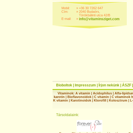
Mobil:
»
+36 30 7262 647
Cím:
»
2040 Budaörs,
Törökbálinti utca 42/B
E-mail:
»
info@vitaminsziget.com
Bioboltok
|
Impresszum
|
Írjon nekünk
|
ÁSZF
Vitaminok:
A vitamin
|
Acidophilus
|
Alfa-lipidsa
karotin
|
Bioflavonoidok
|
C vitamin
|
C vitaminok 
K vitamin
|
Karotinoidok
|
Klorofill
|
Kolosztrum
|
L
Társoldalaink: