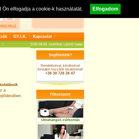
egisztráció
Nézzen körül áruházunkban!
Ön elfogadja a cookie-k használatát.
Elfogadom
A kosár jelenleg üres
ejtett jelszó
ciók
GY.I.K.
Kapcsolat
2026.08.08. szombat, László napja
Segíthetünk?
Rendelésével, kérdésével
forduljon hozzánk bizalommal!
+36 30 726 26 47
kutatások
z a
Fókuszpont
ejlődésében.
Ultrahangos zsírbontás