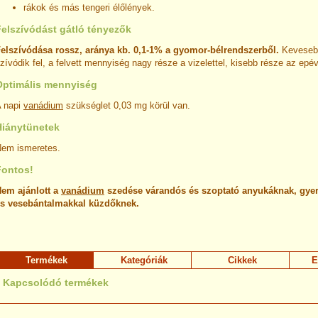
rákok és más tengeri élőlények.
Felszívódást gátló tényezők
elszívódása rossz, aránya kb. 0,1-1% a gyomor-bélrendszerből.
Keveseb
zívódik fel, a felvett mennyiség nagy része a vizelettel, kisebb része az epéve
Optimális mennyiség
 napi
vanádium
szükséglet 0,03 mg körül van.
Hiánytünetek
em ismeretes.
Fontos!
em ajánlott a
vanádium
szedése várandós és szoptató anyukáknak, gye
s vesebántalmakkal küzdőknek.
Termékek
Kategóriák
Cikkek
E
Kapcsolódó termékek