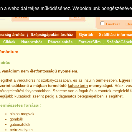
Bejelentkezés:
R
an a weboldal teljes működéséhez. Weboldalunk böngészésével 
Keresés:
Emlékezz
Elfel
észség áruház
Szépségápolási áruház
Gyártók
Szállítási informá
Cikkek
Narancsbőr
Ránctalanítás
ForeverSlim
SzépítőGépek
Vanádium
eírás
A
vanádium
nem életfontosságú nyomelem.
egíthet a vércukorszint szabályozásában, és az inzulin termelésben.
Egyes 
zerint csökkenti a májban termelődő
koleszterin
mennyiségét.
Részt ves
éregtelenítési folyamatokban. Szerepe van a fogak és a csontok megfelelő f
egújabb kutatások szerint pedig a daganatos betegségekben is segíthet.
ermészetes forrásai:
olajos magvak
gombák
gabonafélék
petrezselyem