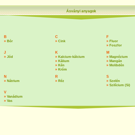
Ásványi anyagok
B
C
F
»
»
»
Bór
Cink
Fluor
»
Foszfor
J
K
M
»
»
»
Jód
Kalcium-kálcium
Magnézium
»
»
Kálium
Mangán
»
»
Kén
Molibdén
»
Króm
N
R
S
»
»
»
Nátrium
Réz
Szelén
»
Szilícium (Si)
V
»
Vanádium
»
Vas