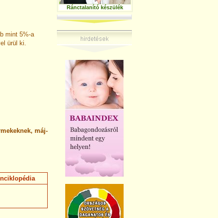
Ránctalanító készülék
b mint 5%-a
l ürül ki.
rmekeknek, máj-
nciklopédia