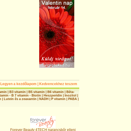
Legyen a kezdőlapom
|
Kedvencekhez teszem
tamin
|
B3 vitamin
|
B5 vitamin
|
B6 vitamin
|
Béta-
tamin - B 7 vitamin - Biotin
|
Heszperidin
|
Inozitol
|
n
|
Lutein és a zeaxantin
|
NADH
|
P vitamin
|
PABA
|
Forever Beauty 4TECH narancsbőr elleni