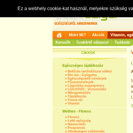
Ez a webhely cookie-kat használ, melyekre szükség v
Miért Mi?
Akciók
Vitamin, eg
Keresők
Szakértő válaszol
Tudástár
CIKKEK
L
Egészséges táplálkozás
»
Befőzés tartósítószer nélkül
»
Bio tea - Gyógytea
»
Egészségvédő növények
S
»
Fűszernövények
»
Lúgosítás-supergreens
s
»
LÚGOSVÍZ - Vízionizálás
m
»
Méregtelenítés
»
Táplálkozás
L
»
Tiszta víz
»
Vitamin
T
Wellnes - Fitness
»
Fitness
»
Lelki egészség
»
Narancsbőr
»
Programok
»
Ultrahangos zsírbontás