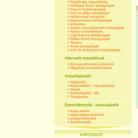
»
Fáradtság, kimerültség
»
Férfiakat érintő betegségek
»
Fog és ínybetegségek
»
Fül-orr-gége betegségei
»
Hétköznapi mérgeink
»
Idegrendszeri betegségek
»
Influenza
»
Ízületi, mozgásszervi betegségek
»
Káros szenvedélyek
»
Légzőszervi betegségek
»
Nőket érintő betegségek
»
Stressz
»
Szem betegségek
»
Szív és érrendszeri betegségek
Alternatív megoldások
»
Környezettudatos életmód
»
Megújuló energiaforrások
Szépségápolás
»
Hajápolás
»
Ránctalanító - ránctalanítás
»
Smink
»
Szőrtelenítés - IPL
»
Testápolás
Életmódinterjúk - könyvajánlók
»
baba-mama
»
egészséges életmód
»
gyógynövények
»
Sztárinterjúk
KAPCSOLAT