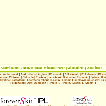
|
Adatvédelem
|
Jogi nyilatkozat
|
Médiapartnerek
|
Médiaajánlat
|
Oldaltérkép
v
|
Aminosavak
|
Antioxidáns
|
Arginin
|
B1 vitamin
|
B12 vitamin
|
B17 vitamin
|
B2 vi
hatása
|
Chitosan
|
Chlorella
|
Cisztein (L-cisztein)
|
D vitamin
|
E vitamin
|
Folsav
|
H vi
-Cystine
|
Lactoferrin- Lactoferin fehérje
|
Lecitin
|
Likopin
|
Linolsav/Linolénsav
|
Lizi
Polifenolok
|
Q10
|
Quercetin
|
Tirozin (L-Tirozin, Tyrosin, L-tyrosin)
|