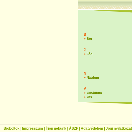
B
»
Bór
J
»
Jód
N
»
Nátrium
V
»
Vanádium
»
Vas
Bioboltok
|
Impresszum
|
Írjon nekünk
|
ÁSZF
|
Adatvédelem
|
Jogi nyilatkozat