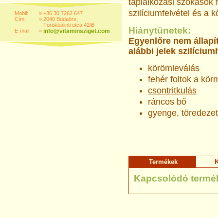
táplálkozási szokások 
szilíciumfelvétel és a
Mobil:
»
+36 30 7262 647
Cím:
»
2040 Budaörs,
Törökbálinti utca 42/B
Hiánytünetek:
E-mail:
»
info@vitaminsziget.com
Egyenlőre nem állapít
alábbi jelek szilícium
körömleválás
fehér foltok a kö
csontritkulás
ráncos bő
gyenge, töredezet
Termékek
K
Kapcsolódó termé