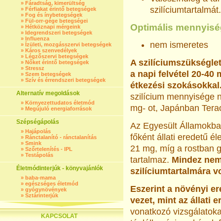
»
Fáradtság, kimerültség
szilíciumtartalmát.
»
Férfiakat érintő betegségek
»
Fog és ínybetegségek
»
Fül-orr-gége betegségei
Optimális mennyisé
»
Hétköznapi mérgeink
»
Idegrendszeri betegségek
»
Influenza
nem ismeretes
»
Ízületi, mozgásszervi betegségek
»
Káros szenvedélyek
»
Légzőszervi betegségek
A szilíciumszükséglet
»
Nőket érintő betegségek
»
Stressz
a napi felvétel 20-40 
»
Szem betegségek
»
Szív és érrendszeri betegségek
étkezési szokásokkal
Alternatív megoldások
szilícium mennyisége 
»
Környezettudatos életmód
mg- ot, Japánban Terao
»
Megújuló energiaforrások
Szépségápolás
Az Egyesült Államokban
»
Hajápolás
főként állati eredetű é
»
Ránctalanító - ránctalanítás
»
Smink
21 mg, míg a rostban g
»
Szőrtelenítés - IPL
»
Testápolás
tartalmaz.
Mindez nem
Életmódinterjúk - könyvajánlók
szilíciumtartalmára v
»
baba-mama
»
egészséges életmód
Eszerint a növényi er
»
gyógynövények
»
Sztárinterjúk
vezet, mint az állati e
vonatkozó vizsgálatok
KAPCSOLAT