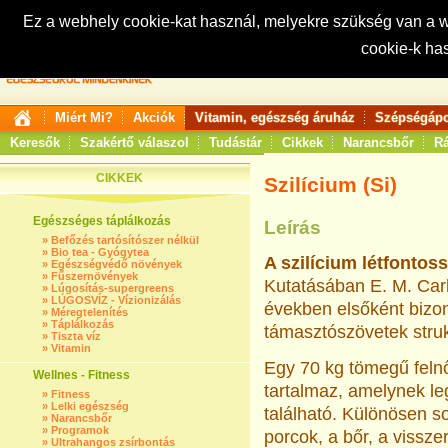
Ez a webhely cookie-kat használ, melyekre szükség van a
cookie-k ha
Keresés:
Miért Mi?
Akciók
Vitamin, egészség áruház
Szépségápo
Keresők
Szakértő válaszol
Tudástár
Cikkek
Narancsbőr
Rá
CIKKEK
Szilícium (Si)
Egészséges táplálkozás
Leírás
»
Befőzés tartósítószer nélkül
»
Bio tea - Gyógytea
A szilícium létfonto
»
Egészségvédő növények
»
Fűszernövények
Kutatásában E. M. Carli
»
Lúgosítás-supergreens
»
LÚGOSVÍZ - Vízionizálás
években elsőként bizon
»
Méregtelenítés
»
Táplálkozás
támasztószövetek struk
»
Tiszta víz
»
Vitamin
Egy 70 kg tömegű felnő
Wellnes - Fitness
tartalmaz, amelynek l
»
Fitness
»
Lelki egészség
található. Különösen s
»
Narancsbőr
»
Programok
porcok, a bőr, a vissze
»
Ultrahangos zsírbontás