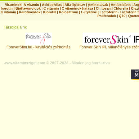
Vitaminok:
A vitamin
|
Acidophilus
|
Alfa-lipidsav
|
Aminosavak
|
Antioxidáns
|
Arg
karotin
|
Bioflavonoidok
|
C vitamin
|
C vitaminok hatása
|
Chitosan
|
Chlorella
|
Ciszt
K vitamin
|
Karotinoidok
|
Klorofill
|
Kolosztrum
|
L-Cystine
|
Lactoferrin- Lactoferin 
Polifenolok
|
Q10
|
Querc
Társoldalaink:
ForeverSlim.hu - kavitációs zsírbontás
Forever Skin IPL villanófényes szőr
www.vitaminsziget.com © 2007-2026 - Minden jog fenntartva