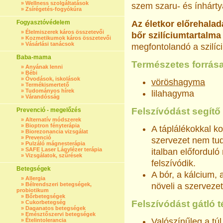
»
Wellness szolgáltatások
szem szaru- és ínhárty
»
Zsírégetés-fogyókúra
Fogyasztóvédelem
Az életkor előrehalad
»
Élelmiszerek káros összetevői
bőr szilíciumtartalm
»
Kozmetikumok káros összetevői
»
Vásárlási tanácsok
megfontolandó a szilíc
Baba-mama
Természetes forrása
»
Anyának lenni
»
Bébi
»
Óvodások, iskolások
vöröshagyma
»
Termékismertető
»
Tudományos hírek
lilahagyma
»
Várandósság
Felszívódást segítő
Prevenció - megelőzés
»
Alternatív módszerek
»
Bioptron fényterápia
A táplálékokkal k
»
Biorezonancia vizsgálat
»
Prevenció
szervezet nem tudj
»
Pulzáló mágnesterápia
»
SAFE Laser Lágylézer terápia
italban előfordu
»
Vizsgálatok, szűrések
felszívódik.
Betegségek
A bór, a kálcium, 
»
Allergia
»
Bélrendszeri betegségek,
növeli a szerveze
probiotikum
»
Bőrbetegségek
Felszívódást gátló 
»
Cukorbetegség
»
Daganatos betegségek
»
Emésztőszervi betegségek
Valószínűleg a tú
»
Ételintolerancia