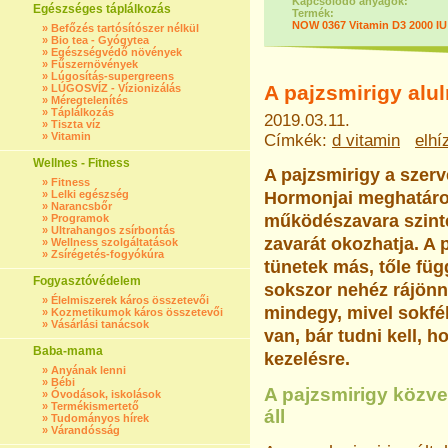
Kapcsolódó anyagok:
Egészséges táplálkozás
Termék:
NOW 0367 Vitamin D3 2000 IU
»
Befőzés tartósítószer nélkül
»
Bio tea - Gyógytea
»
Egészségvédő növények
»
Fűszernövények
»
Lúgosítás-supergreens
A pajzsmirigy alu
»
LÚGOSVÍZ - Vízionizálás
»
Méregtelenítés
»
Táplálkozás
2019.03.11.
»
Tiszta víz
»
Vitamin
Címkék:
d vitamin
elhí
Wellnes - Fitness
A pajzsmirigy a szerv
»
Fitness
»
Lelki egészség
Hormonjai meghatáro
»
Narancsbőr
működészavara szinte
»
Programok
»
Ultrahangos zsírbontás
zavarát okozhatja. A 
»
Wellness szolgáltatások
»
Zsírégetés-fogyókúra
tünetek más, tőle füg
Fogyasztóvédelem
sokszor nehéz rájönn
»
Élelmiszerek káros összetevői
mindegy, mivel sokfé
»
Kozmetikumok káros összetevői
»
Vásárlási tanácsok
van, bár tudni kell, 
Baba-mama
kezelésre.
»
Anyának lenni
»
Bébi
A pajzsmirigy közvet
»
Óvodások, iskolások
»
Termékismertető
áll
»
Tudományos hírek
»
Várandósság