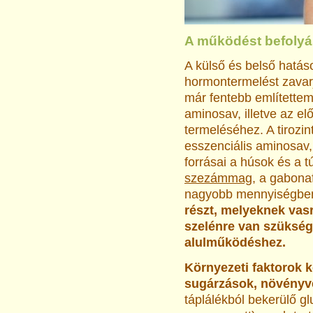
A működést befolyá
A külső és belső hatás
hormontermelést zavarj
már fentebb említettem
aminosav, illetve az el
termeléséhez. A tirozint
esszenciális aminosav, 
forrásai a húsok és a t
szezámmag
, a gabona
nagyobb mennyiségbe
részt, melyeknek vasr
szelénre van szükség
alulműködéshez.
Környezeti faktorok 
sugárzások, növényvé
táplálékból bekerülő g