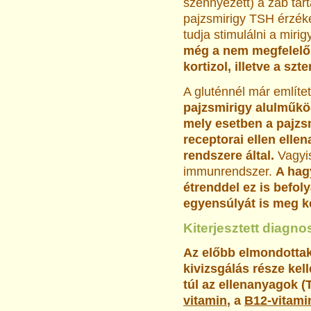
szennyezett) a zab tar
pajzsmirigy TSH érzéke
tudja stimulálni a mirig
még a nem megfelel
kortizol, illetve a sz
A gluténnél már említ
pajzsmirigy alulműkö
mely esetben a pajzs
receptorai ellen ell
rendszere által.
Vagyis
immunrendszer.
A hag
étrenddel ez is befol
egyensúlyát is meg k
Kiterjesztett diagno
Az előbb elmondottakb
kivizsgálás része kel
túl az ellenanyagok (T
vitamin
, a
B12-vitami