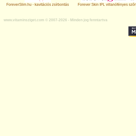
ForeverSlim.hu - kavitációs zsírbontás
Forever Skin IPL villanófényes szőr
www.vitaminsziget.com © 2007-2026 - Minden jog fenntartva