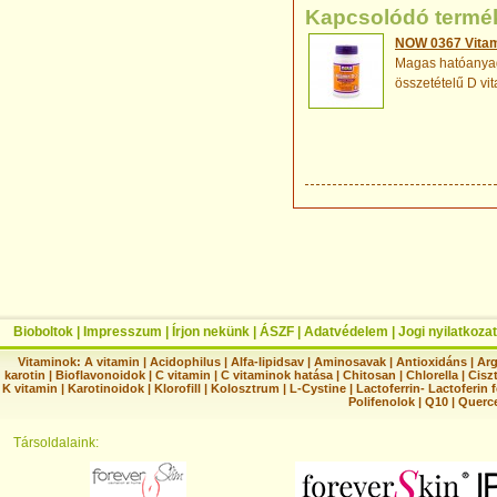
Kapcsolódó termé
NOW 0367 Vitami
Magas hatóanyag 
összetételű D vit
Bioboltok
|
Impresszum
|
Írjon nekünk
|
ÁSZF
|
Adatvédelem
|
Jogi nyilatkozat
Vitaminok:
A vitamin
|
Acidophilus
|
Alfa-lipidsav
|
Aminosavak
|
Antioxidáns
|
Arg
karotin
|
Bioflavonoidok
|
C vitamin
|
C vitaminok hatása
|
Chitosan
|
Chlorella
|
Ciszt
K vitamin
|
Karotinoidok
|
Klorofill
|
Kolosztrum
|
L-Cystine
|
Lactoferrin- Lactoferin 
Polifenolok
|
Q10
|
Querc
Társoldalaink: