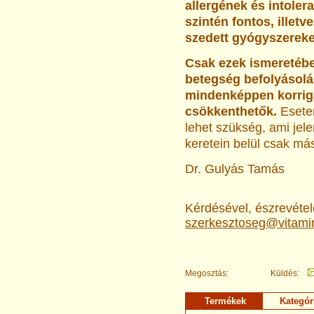
allergének és intoler
szintén fontos, illetv
szedett gyógyszereket
Csak ezek ismeretébe
betegség befolyásolá
mindenképpen korrigá
csökkenthetők.
Esete
lehet szükség, ami je
keretein belül csak má
Dr. Gulyás Tamás
Kérdésével, észrevételé
szerkesztoseg@vitami
Megosztás:
Küldés:
Termékek
Kategór