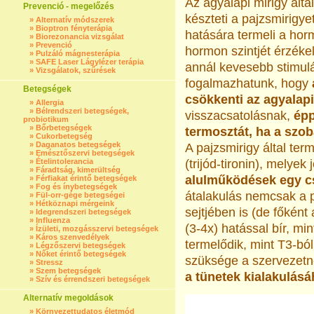
Az agyalapi mirigy álta
Prevenció - megelőzés
készteti a pajzsmirigy
»
Alternatív módszerek
»
Bioptron fényterápia
hatására termeli a hormo
»
Biorezonancia vizsgálat
»
Prevenció
hormon szintjét érzéke
»
Pulzáló mágnesterápia
»
SAFE Laser Lágylézer terápia
annál kevesebb stimulá
»
Vizsgálatok, szűrések
fogalmazhatunk, hogy
Betegségek
csökkenti az agyalapi
»
Allergia
»
Bélrendszeri betegségek,
visszacsatolásnak,
épp
probiotikum
»
Bőrbetegségek
termosztát, ha a szob
»
Cukorbetegség
»
Daganatos betegségek
A pajzsmirigy által term
»
Emésztőszervi betegségek
»
Ételintolerancia
(trijód-tironin), melye
»
Fáradtság, kimerültség
alulműködések egy cs
»
Férfiakat érintő betegségek
»
Fog és ínybetegségek
átalakulás nemcsak a 
»
Fül-orr-gége betegségei
»
Hétköznapi mérgeink
sejtjében is (de főkén
»
Idegrendszeri betegségek
»
Influenza
(3-4x) hatással bír, mi
»
Ízületi, mozgásszervi betegségek
»
Káros szenvedélyek
termelődik, mint T3-bó
»
Légzőszervi betegségek
»
Nőket érintő betegségek
szüksége a szervezetn
»
Stressz
»
Szem betegségek
a tünetek kialakulásá
»
Szív és érrendszeri betegségek
Alternatív megoldások
»
Környezettudatos életmód