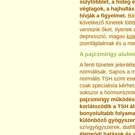
súlytöbblet, a hideg
végtagok, a hajhullás
hívják a figyelmet.
Bá
következő tünetek több
vennünk őket. Ilyenek 
depresszió, magas
kol
izomfájdalmak és a me
A pajzsmirigy alulm
A fenti tünetek jelenl
normálisak. Sajnos a m
normális TSH szint ese
csak specialista kérhe
sokszor a hormonszint
pajzsmirigy működé
korlátozódik a TSH ál
bonyolultabb folyamat
különböző gyógysze
szívgyógyszerek, diafill
életmódi hatások és 