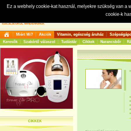
Ez a webhely cookie-kat használ, melyekre szükség van a
cookie-k ha
Keresés:
Miért Mi?
Akciók
Vitamin, egészség áruház
Szépségápo
Keresők
Szakértő válaszol
Tudástár
Cikkek
Narancsbőr
Rá
CIKKEK