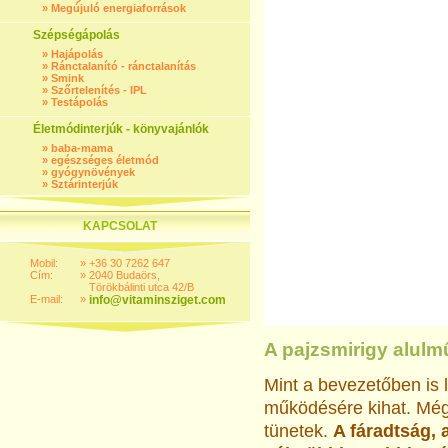
»
Megújuló energiaforrások
Szépségápolás
»
Hajápolás
»
Ránctalanító - ránctalanítás
»
Smink
»
Szőrtelenítés - IPL
»
Testápolás
Életmódinterjúk - könyvajánlók
»
baba-mama
»
egészséges életmód
»
gyógynövények
»
Sztárinterjúk
KAPCSOLAT
Mobil:
»
+36 30 7262 647
Cím:
»
2040 Budaörs,
Törökbálinti utca 42/B
E-mail:
»
info@vitaminsziget.com
A pajzsmirigy alulm
Mint a bevezetőben is 
működésére kihat. Még
tünetek.
A fáradtság, 