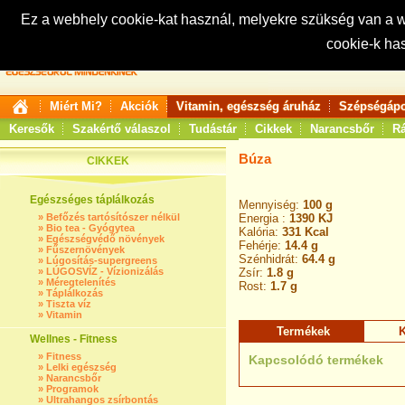
Ez a webhely cookie-kat használ, melyekre szükség van a
cookie-k ha
Keresés:
Miért Mi?
Akciók
Vitamin, egészség áruház
Szépségápo
Keresők
Szakértő válaszol
Tudástár
Cikkek
Narancsbőr
Rá
Búza
CIKKEK
Egészséges táplálkozás
Mennyiség:
100 g
»
Befőzés tartósítószer nélkül
Energia :
1390 KJ
»
Bio tea - Gyógytea
Kalória:
331 Kcal
»
Egészségvédő növények
Fehérje:
14.4 g
»
Fűszernövények
Szénhidrát:
64.4 g
»
Lúgosítás-supergreens
»
LÚGOSVÍZ - Vízionizálás
Zsír:
1.8 g
»
Méregtelenítés
Rost:
1.7 g
»
Táplálkozás
»
Tiszta víz
»
Vitamin
Termékek
K
Wellnes - Fitness
»
Fitness
Kapcsolódó termékek
»
Lelki egészség
»
Narancsbőr
»
Programok
»
Ultrahangos zsírbontás