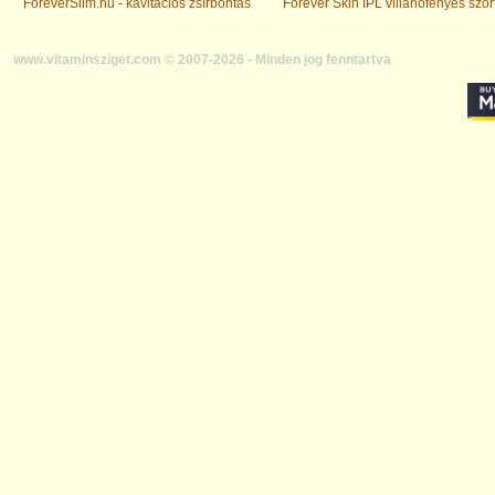
ForeverSlim.hu - kavitációs zsírbontás
Forever Skin IPL villanófényes szőr
www.vitaminsziget.com © 2007-2026 - Minden jog fenntartva