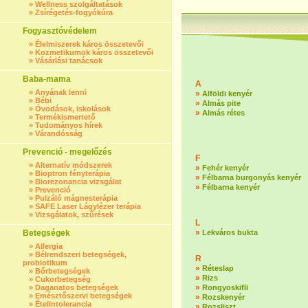
»
Wellness szolgáltatások
»
Zsírégetés-fogyókúra
Fogyasztóvédelem
»
Élelmiszerek káros összetevői
»
Kozmetikumok káros összetevői
»
Vásárlási tanácsok
Baba-mama
A
»
Anyának lenni
»
Alföldi kenyér
»
Bébi
»
Almás pite
»
Óvodások, iskolások
»
Almás rétes
»
Termékismertető
»
Tudományos hírek
»
Várandósság
Prevenció - megelőzés
F
»
Alternatív módszerek
»
Fehér kenyér
»
Bioptron fényterápia
»
Félbarna burgonyás kenyér
»
Biorezonancia vizsgálat
»
Félbarna kenyér
»
Prevenció
»
Pulzáló mágnesterápia
»
SAFE Laser Lágylézer terápia
»
Vizsgálatok, szűrések
L
»
Betegségek
Lekváros bukta
»
Allergia
»
Bélrendszeri betegségek,
R
probiotikum
»
Réteslap
»
Bőrbetegségek
»
Rizs
»
Cukorbetegség
»
»
Daganatos betegségek
Rongyoskifli
»
Emésztőszervi betegségek
»
Rozskenyér
»
Ételintolerancia
»
Rozsliszt