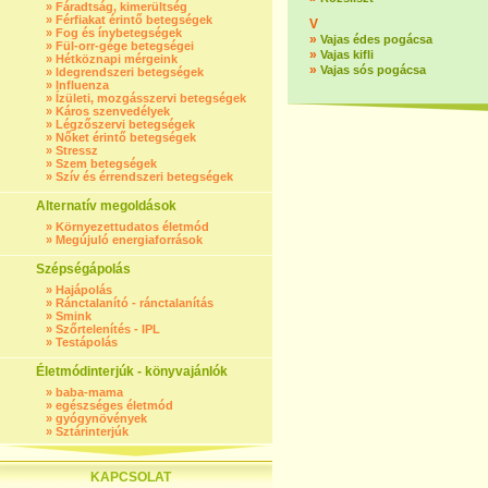
»
Fáradtság, kimerültség
»
Férfiakat érintő betegségek
V
»
Fog és ínybetegségek
»
Vajas édes pogácsa
»
Fül-orr-gége betegségei
»
Vajas kifli
»
Hétköznapi mérgeink
»
Vajas sós pogácsa
»
Idegrendszeri betegségek
»
Influenza
»
Ízületi, mozgásszervi betegségek
»
Káros szenvedélyek
»
Légzőszervi betegségek
»
Nőket érintő betegségek
»
Stressz
»
Szem betegségek
»
Szív és érrendszeri betegségek
Alternatív megoldások
»
Környezettudatos életmód
»
Megújuló energiaforrások
Szépségápolás
»
Hajápolás
»
Ránctalanító - ránctalanítás
»
Smink
»
Szőrtelenítés - IPL
»
Testápolás
Életmódinterjúk - könyvajánlók
»
baba-mama
»
egészséges életmód
»
gyógynövények
»
Sztárinterjúk
KAPCSOLAT