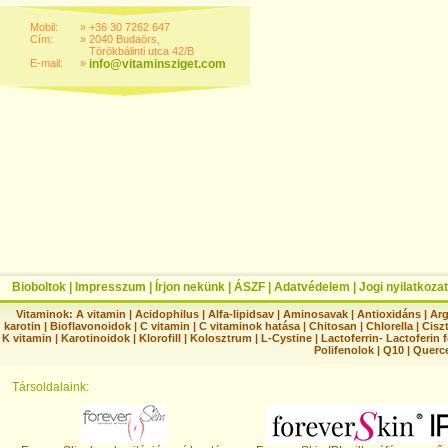
Mobil:
»
+36 30 7262 647
Cím:
»
2040 Budaörs,
Törökbálinti utca 42/B
E-mail:
»
info@vitaminsziget.com
Bioboltok
|
Impresszum
|
Írjon nekünk
|
ÁSZF
|
Adatvédelem
|
Jogi nyilatkozat
Vitaminok:
A vitamin
|
Acidophilus
|
Alfa-lipidsav
|
Aminosavak
|
Antioxidáns
|
Arg
karotin
|
Bioflavonoidok
|
C vitamin
|
C vitaminok hatása
|
Chitosan
|
Chlorella
|
Ciszt
K vitamin
|
Karotinoidok
|
Klorofill
|
Kolosztrum
|
L-Cystine
|
Lactoferrin- Lactoferin 
Polifenolok
|
Q10
|
Querc
Társoldalaink: