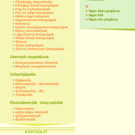
»
Fáradtság, kimerültség
»
Férfiakat érintő betegségek
V
»
Fog és ínybetegségek
»
Vajas édes pogácsa
»
Fül-orr-gége betegségei
»
Vajas kifli
»
Hétköznapi mérgeink
»
Vajas sós pogácsa
»
Idegrendszeri betegségek
»
Influenza
»
Ízületi, mozgásszervi betegségek
»
Káros szenvedélyek
»
Légzőszervi betegségek
»
Nőket érintő betegségek
»
Stressz
»
Szem betegségek
»
Szív és érrendszeri betegségek
Alternatív megoldások
»
Környezettudatos életmód
»
Megújuló energiaforrások
Szépségápolás
»
Hajápolás
»
Ránctalanító - ránctalanítás
»
Smink
»
Szőrtelenítés - IPL
»
Testápolás
Életmódinterjúk - könyvajánlók
»
baba-mama
»
egészséges életmód
»
gyógynövények
»
Sztárinterjúk
KAPCSOLAT