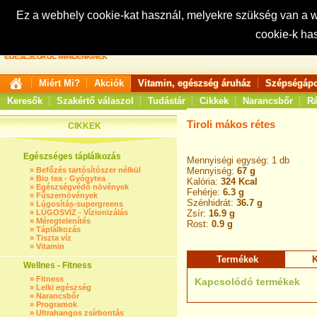
Ez a webhely cookie-kat használ, melyekre szükség van a
cookie-k ha
Keresés:
Miért Mi?
Akciók
Vitamin, egészség áruház
Szépségápo
Keresők
Szakértő válaszol
Tudástár
Cikkek
Narancsbőr
Rá
Tiroli mákos rétes
CIKKEK
Egészséges táplálkozás
Mennyiségi egység: 1 db
»
Befőzés tartósítószer nélkül
Mennyiség:
67 g
»
Bio tea - Gyógytea
Kalória:
324 Kcal
»
Egészségvédő növények
Fehérje:
6.3 g
»
Fűszernövények
Szénhidrát:
36.7 g
»
Lúgosítás-supergreens
»
LÚGOSVÍZ - Vízionizálás
Zsír:
16.9 g
»
Méregtelenítés
Rost:
0.9 g
»
Táplálkozás
»
Tiszta víz
»
Vitamin
Termékek
K
Wellnes - Fitness
»
Fitness
Kapcsolódó termékek
»
Lelki egészség
»
Narancsbőr
»
Programok
»
Ultrahangos zsírbontás