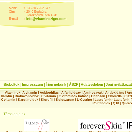
Mobil:
»
+36 30 7262 647
Cím:
»
2040 Budaörs,
Törökbálinti utca 42/B
E-mail:
»
info@vitaminsziget.com
Bioboltok
|
Impresszum
|
Írjon nekünk
|
ÁSZF
|
Adatvédelem
|
Jogi nyilatkozat
Vitaminok:
A vitamin
|
Acidophilus
|
Alfa-lipidsav
|
Aminosavak
|
Antioxidáns
|
Arg
karotin
|
Bioflavonoidok
|
C vitamin
|
C vitaminok hatása
|
Chitosan
|
Chlorella
|
Ciszt
K vitamin
|
Karotinoidok
|
Klorofill
|
Kolosztrum
|
L-Cystine
|
Lactoferrin- Lactoferin 
Polifenolok
|
Q10
|
Querc
Társoldalaink: