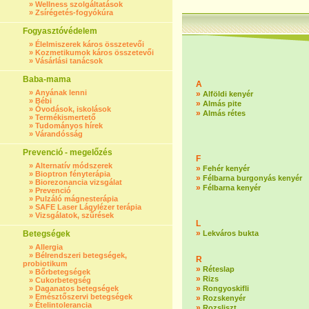
»
Wellness szolgáltatások
»
Zsírégetés-fogyókúra
Fogyasztóvédelem
»
Élelmiszerek káros összetevői
»
Kozmetikumok káros összetevői
»
Vásárlási tanácsok
Baba-mama
A
»
Anyának lenni
»
Alföldi kenyér
»
Bébi
»
Almás pite
»
Óvodások, iskolások
»
Almás rétes
»
Termékismertető
»
Tudományos hírek
»
Várandósság
Prevenció - megelőzés
F
»
Alternatív módszerek
»
Fehér kenyér
»
Bioptron fényterápia
»
Félbarna burgonyás kenyér
»
Biorezonancia vizsgálat
»
Félbarna kenyér
»
Prevenció
»
Pulzáló mágnesterápia
»
SAFE Laser Lágylézer terápia
»
Vizsgálatok, szűrések
L
»
Betegségek
Lekváros bukta
»
Allergia
»
Bélrendszeri betegségek,
R
probiotikum
»
Réteslap
»
Bőrbetegségek
»
Rizs
»
Cukorbetegség
»
»
Daganatos betegségek
Rongyoskifli
»
Emésztőszervi betegségek
»
Rozskenyér
»
Ételintolerancia
»
Rozsliszt