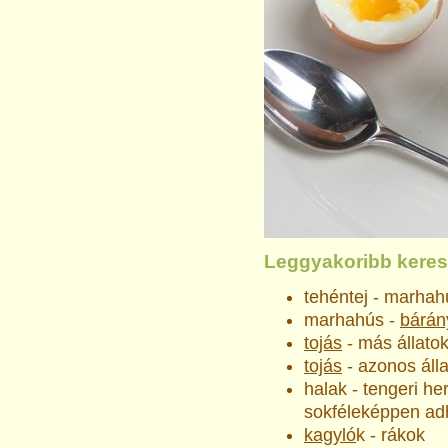
Leggyakoribb keres
tehéntej - marha
marhahús -
bárán
tojás
- más állatok
tojás
- azonos álla
halak - tengeri h
sokféleképpen adh
kagyló
k - rákok