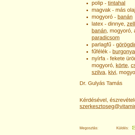
polip -
tintahal
magvak - más ola
mogyoró -
banán
latex - dinnye,
zel
banán
, mogyoró,
paradicsom
parlagfű -
görögdi
fűfélék -
burgonya
nyírfa - fekete ür
mogyoró,
körte
,
c
szilva
,
kivi
, mogyo
Dr. Gulyás Tamás
Kérdésével, észrevételé
szerkesztoseg@vitami
Megosztás:
Küldés: