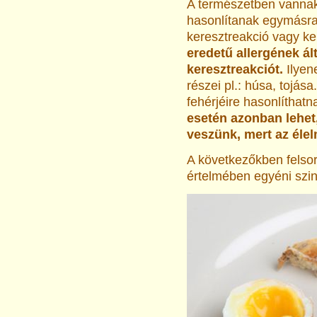
A természetben vanna
hasonlítanak egymásra 
keresztreakció vagy ker
eredetű allergének ál
keresztreakciót.
Ilyen
részei pl.: húsa, tojás
fehérjéire hasonlíthat
esetén azonban lehet
veszünk, mert az élel
A következőkben felsoro
értelmében egyéni szin