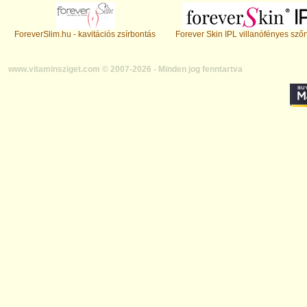
ForeverSlim.hu - kavitációs zsírbontás
Forever Skin IPL villanófényes szőr
www.vitaminsziget.com © 2007-2026 - Minden jog fenntartva