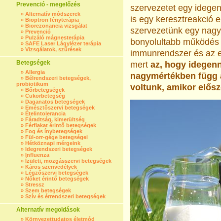
Prevenció - megelőzés
szervezetet egy idegen
»
Alternatív módszerek
is egy keresztreakció 
»
Bioptron fényterápia
»
Biorezonancia vizsgálat
szervezetünk egy nagy
»
Prevenció
»
Pulzáló mágnesterápia
bonyolultabb működés 
»
SAFE Laser Lágylézer terápia
»
Vizsgálatok, szűrések
immunrendszer és az el
Betegségek
mert
az, hogy idegen
»
Allergia
nagymértékben függ at
»
Bélrendszeri betegségek,
probiotikum
voltunk, amikor elősz
»
Bőrbetegségek
»
Cukorbetegség
»
Daganatos betegségek
»
Emésztőszervi betegségek
»
Ételintolerancia
»
Fáradtság, kimerültség
»
Férfiakat érintő betegségek
»
Fog és ínybetegségek
»
Fül-orr-gége betegségei
»
Hétköznapi mérgeink
»
Idegrendszeri betegségek
»
Influenza
»
Ízületi, mozgásszervi betegségek
»
Káros szenvedélyek
»
Légzőszervi betegségek
»
Nőket érintő betegségek
»
Stressz
»
Szem betegségek
»
Szív és érrendszeri betegségek
Alternatív megoldások
»
Környezettudatos életmód