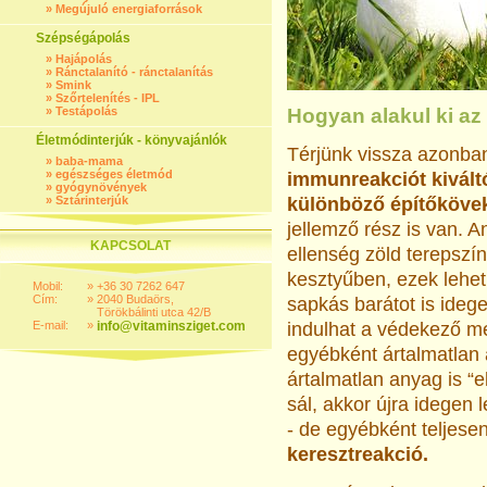
»
Megújuló energiaforrások
Szépségápolás
»
Hajápolás
»
Ránctalanító - ránctalanítás
»
Smink
»
Szőrtelenítés - IPL
»
Testápolás
Hogyan alakul ki az 
Életmódinterjúk - könyvajánlók
Térjünk vissza azonba
»
baba-mama
»
egészséges életmód
immunreakciót kivál
»
gyógynövények
»
Sztárinterjúk
különböző építőkövek
jellemző rész is van. A
KAPCSOLAT
ellenség zöld terepszí
kesztyűben, ezek lehet
Mobil:
»
+36 30 7262 647
Cím:
»
2040 Budaörs,
sapkás barátot is ideg
Törökbálinti utca 42/B
E-mail:
»
info@vitaminsziget.com
indulhat a védekező me
egyébként ártalmatlan
ártalmatlan anyag is “e
sál, akkor újra idegen
- de egyébként teljesen
keresztreakció.