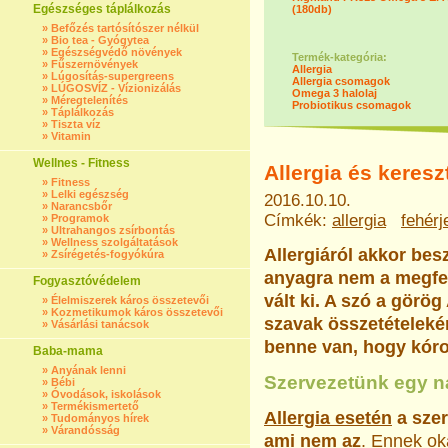
Egészséges táplálkozás
(180db)
»
Befőzés tartósítószer nélkül
»
Bio tea - Gyógytea
»
Egészségvédő növények
Termék-kategória:
»
Fűszernövények
Allergia
»
Lúgosítás-supergreens
Allergia csomagok
»
LÚGOSVÍZ - Vízionizálás
Omega 3 halolaj
»
Méregtelenítés
Probiotikus csomagok
»
Táplálkozás
»
Tiszta víz
»
Vitamin
Wellnes - Fitness
Allergia és keresz
»
Fitness
»
Lelki egészség
2016.10.10.
»
Narancsbőr
Címkék:
allergia
fehérj
»
Programok
»
Ultrahangos zsírbontás
»
Wellness szolgáltatások
Allergiáról akkor bes
»
Zsírégetés-fogyókúra
anyagra nem a megfel
Fogyasztóvédelem
vált ki. A szó a gör
»
Élelmiszerek káros összetevői
»
Kozmetikumok káros összetevői
szavak összetételekén
»
Vásárlási tanácsok
benne van, hogy kór
Baba-mama
»
Anyának lenni
Szervezetünk egy n
»
Bébi
»
Óvodások, iskolások
»
Termékismertető
Allergia esetén
a szer
»
Tudományos hírek
»
Várandósság
ami nem az
. Ennek ok