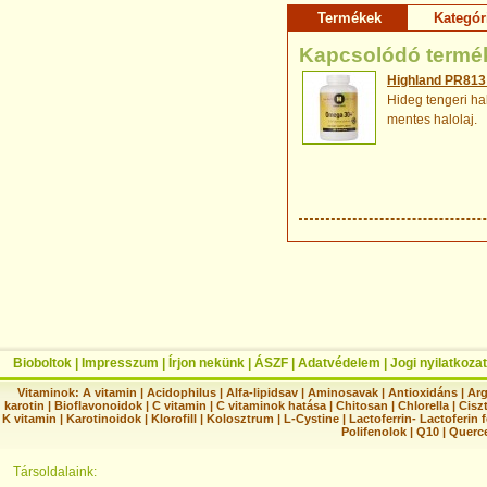
Termékek
Kategór
Kapcsolódó termé
Highland PR813
Hideg tengeri ha
mentes halolaj.
Bioboltok
|
Impresszum
|
Írjon nekünk
|
ÁSZF
|
Adatvédelem
|
Jogi nyilatkozat
Vitaminok:
A vitamin
|
Acidophilus
|
Alfa-lipidsav
|
Aminosavak
|
Antioxidáns
|
Arg
karotin
|
Bioflavonoidok
|
C vitamin
|
C vitaminok hatása
|
Chitosan
|
Chlorella
|
Ciszt
K vitamin
|
Karotinoidok
|
Klorofill
|
Kolosztrum
|
L-Cystine
|
Lactoferrin- Lactoferin 
Polifenolok
|
Q10
|
Querc
Társoldalaink: