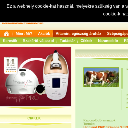
Ez a webhely cookie-kat használ, melyekre szükség van a
cookie-k ha
Keresés:
Miért Mi?
Akciók
Vitamin, egészség áruház
Szépségápo
Keresők
Szakértő válaszol
Tudástár
Cikkek
Narancsbőr
Rá
CIKKEK
Kapcsolódó anyagok:
Termék:
Highland PR813 Omega 3 EPA