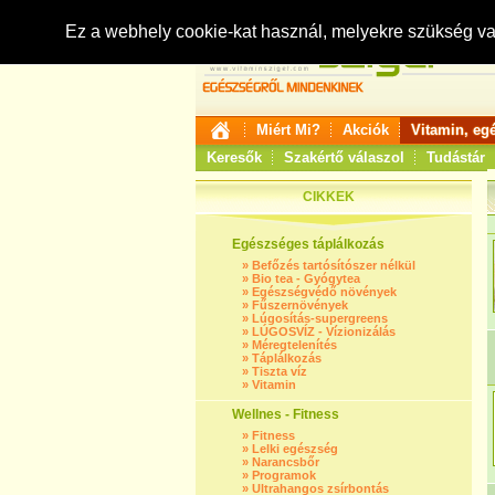
Ez a webhely cookie-kat használ, melyekre szükség v
Miért Mi?
Akciók
Vitamin, eg
Keresők
Szakértő válaszol
Tudástár
CIKKEK
Egészséges táplálkozás
»
Befőzés tartósítószer nélkül
»
Bio tea - Gyógytea
»
Egészségvédő növények
»
Fűszernövények
»
Lúgosítás-supergreens
»
LÚGOSVÍZ - Vízionizálás
»
Méregtelenítés
»
Táplálkozás
»
Tiszta víz
»
Vitamin
Wellnes - Fitness
»
Fitness
»
Lelki egészség
»
Narancsbőr
»
Programok
»
Ultrahangos zsírbontás