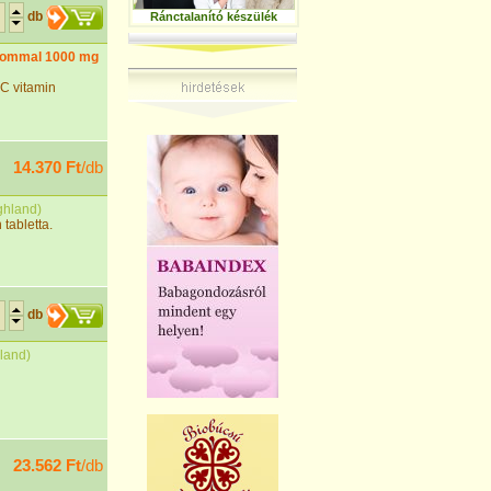
db
Ránctalanító készülék
alommal 1000 mg
C vitamin
14.370 Ft
/db
ghland
)
tabletta.
db
land
)
23.562 Ft
/db