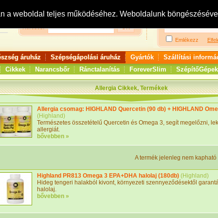
Bejelentkezés:
R
an a weboldal teljes működéséhez. Weboldalunk böngészésével 
Keresés:
Emlékezz
Elfel
észség áruház
Szépségápolási áruház
Gyártók
Szállítási informá
Cikkek
Narancsbőr
Ránctalanítás
ForeverSlim
SzépítőGépek
Allergia Cikkek, Termékek
Allergia csomag: HIGHLAND Quercetin (90 db) + HIGHLAND Omeg
(
Highland
)
Természetes összetételű Quercetin és Omega 3, segít megelőzni, le
allergiát.
bővebben »
A termék jelenleg nem kapható
Highland PR813 Omega 3 EPA+DHA halolaj (180db)
(
Highland
)
Hideg tengeri halakból kivont, környezeti szennyeződésektől garant
halolaj.
bővebben »