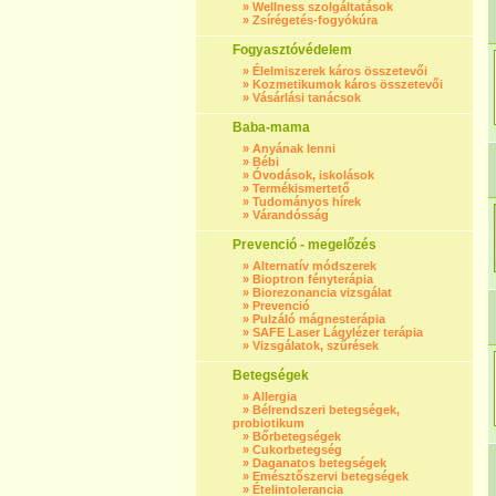
»
Wellness szolgáltatások
»
Zsírégetés-fogyókúra
Fogyasztóvédelem
»
Élelmiszerek káros összetevői
»
Kozmetikumok káros összetevői
»
Vásárlási tanácsok
Baba-mama
»
Anyának lenni
»
Bébi
»
Óvodások, iskolások
»
Termékismertető
»
Tudományos hírek
»
Várandósság
Prevenció - megelőzés
»
Alternatív módszerek
»
Bioptron fényterápia
»
Biorezonancia vizsgálat
»
Prevenció
»
Pulzáló mágnesterápia
»
SAFE Laser Lágylézer terápia
»
Vizsgálatok, szűrések
Betegségek
»
Allergia
»
Bélrendszeri betegségek,
probiotikum
»
Bőrbetegségek
»
Cukorbetegség
»
Daganatos betegségek
»
Emésztőszervi betegségek
»
Ételintolerancia