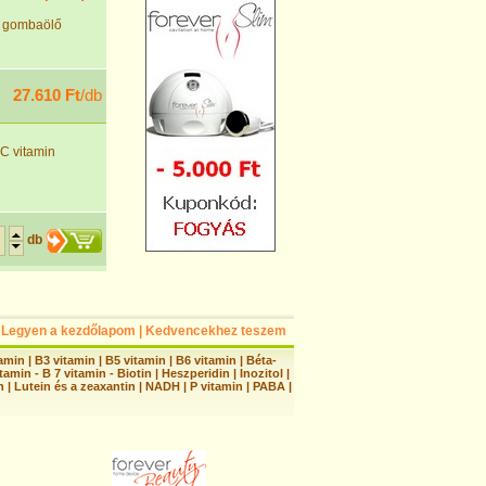
és gombaölő
27.610 Ft
/db
C vitamin
db
Legyen a kezdőlapom
|
Kedvencekhez teszem
tamin
|
B3 vitamin
|
B5 vitamin
|
B6 vitamin
|
Béta-
tamin - B 7 vitamin - Biotin
|
Heszperidin
|
Inozitol
|
n
|
Lutein és a zeaxantin
|
NADH
|
P vitamin
|
PABA
|