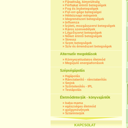
»
Fáradtság, kimerültség
»
Férfiakat érintő betegségek
»
Fog és ínybetegségek
»
Fül-orr-gége betegségei
»
Hétköznapi mérgeink
»
Idegrendszeri betegségek
»
Influenza
»
Ízületi, mozgásszervi betegségek
»
Káros szenvedélyek
»
Légzőszervi betegségek
»
Nőket érintő betegségek
»
Stressz
»
Szem betegségek
»
Szív és érrendszeri betegségek
Alternatív megoldások
»
Környezettudatos életmód
»
Megújuló energiaforrások
Szépségápolás
»
Hajápolás
»
Ránctalanító - ránctalanítás
»
Smink
»
Szőrtelenítés - IPL
»
Testápolás
Életmódinterjúk - könyvajánlók
»
baba-mama
»
egészséges életmód
»
gyógynövények
»
Sztárinterjúk
KAPCSOLAT