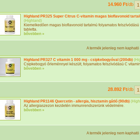
14.960 Ft
/db
Highland PR325 Super Citrus C-vitamin magas bioflavonoid tart
(
Highland
)
Kiemelkedően magas bioflavonoid tartalmú folyamatos felszívódású 
tabletta.
bővebben »
A termék jelenleg nem kapható
Highland PR327 C vitamin 1 000 mg - csipkebogyóval (200db)
(
Hi
Csipkebogyó őrleménnyel készült, folyamatos felszívódású C vitamin 
bővebben »
28.892 Ft
/db
Highland PR1146 Quercetin - allergia, hisztamin gátló (90db)
(
High
Az allergiaszezon kezdetén immunrendszerünk védelmére.
bővebben »
A termék jelenleg nem kapható