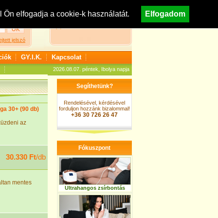
egisztráció
Nézzen körül áruházunkban!
Ön elfogadja a cookie-k használatát.
Elfogadom
A kosár jelenleg üres
ejtett jelszó
ciók
GY.I.K.
Kapcsolat
2026.08.07. péntek, Ibolya napja
Segíthetünk?
Rendelésével, kérdésével
a 30+ (90 db)
forduljon hozzánk bizalommal!
+36 30 726 26 47
küzdeni az
Fókuszpont
30.330 Ft
/db
áltan mentes
Ultrahangos zsírbontás