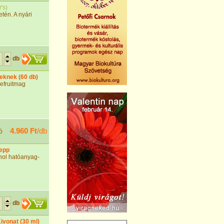
's
)
etén. A nyári
db
keknek (60 db)
pefruitmag
4.960 Ft
/db
ó
sepp
enol hatóanyag-
db
vonat (30 ml)