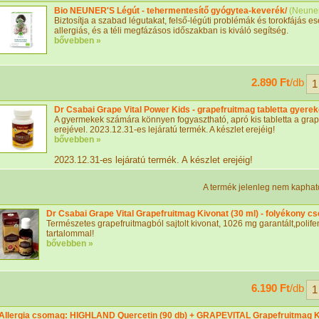
Bio NEUNER'S Légút - tehermentesítő gyógytea-keverék/
(
Neuner
Biztosítja a szabad légutakat, felső-légúti problémák és torokfájás es
allergiás, és a téli megfázásos időszakban is kiváló segítség.
bővebben »
2.890 Ft
/db
Dr Csabai Grape Vital Power Kids - grapefruitmag tabletta gyere
A gyermekek számára könnyen fogyasztható, apró kis tabletta a gra
erejével. 2023.12.31-es lejáratú termék. A készlet erejéig!
bővebben »
2023.12.31-es lejáratú termék. A készlet erejéig!
A termék jelenleg nem kaphat
Dr Csabai Grape Vital Grapefruitmag Kivonat (30 ml) - folyékony c
Természetes grapefruitmagból sajtolt kivonat, 1026 mg garantált,polif
tartalommal!
bővebben »
6.190 Ft
/db
Allergia csomag: HIGHLAND Quercetin (90 db) + GRAPEVITAL Grapefruitmag Ki