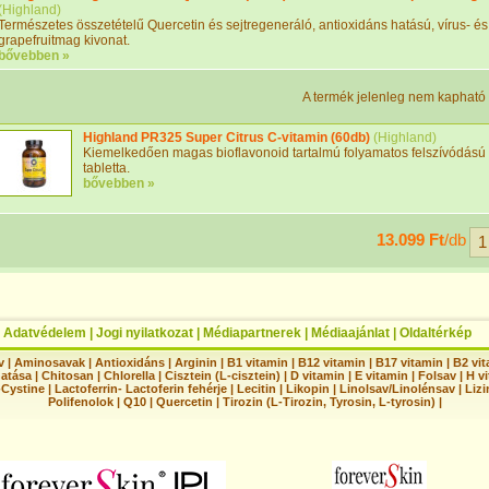
(
Highland
)
Természetes összetételű Quercetin és sejtregeneráló, antioxidáns hatású, vírus- 
grapefruitmag kivonat.
bővebben »
A termék jelenleg nem kapható
Highland PR325 Super Citrus C-vitamin (60db)
(
Highland
)
Kiemelkedően magas bioflavonoid tartalmú folyamatos felszívódású 
tabletta.
bővebben »
13.099 Ft
/db
|
Adatvédelem
|
Jogi nyilatkozat
|
Médiapartnerek
|
Médiaajánlat
|
Oldaltérkép
v
|
Aminosavak
|
Antioxidáns
|
Arginin
|
B1 vitamin
|
B12 vitamin
|
B17 vitamin
|
B2 vi
hatása
|
Chitosan
|
Chlorella
|
Cisztein (L-cisztein)
|
D vitamin
|
E vitamin
|
Folsav
|
H vi
-Cystine
|
Lactoferrin- Lactoferin fehérje
|
Lecitin
|
Likopin
|
Linolsav/Linolénsav
|
Lizi
Polifenolok
|
Q10
|
Quercetin
|
Tirozin (L-Tirozin, Tyrosin, L-tyrosin)
|