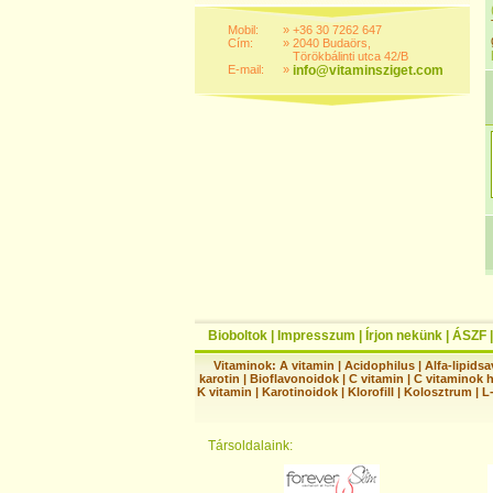
Mobil:
»
+36 30 7262 647
Cím:
»
2040 Budaörs,
Törökbálinti utca 42/B
E-mail:
»
info@vitaminsziget.com
Bioboltok
|
Impresszum
|
Írjon nekünk
|
ÁSZF
Vitaminok:
A vitamin
|
Acidophilus
|
Alfa-lipidsa
karotin
|
Bioflavonoidok
|
C vitamin
|
C vitaminok 
K vitamin
|
Karotinoidok
|
Klorofill
|
Kolosztrum
|
L
Társoldalaink: