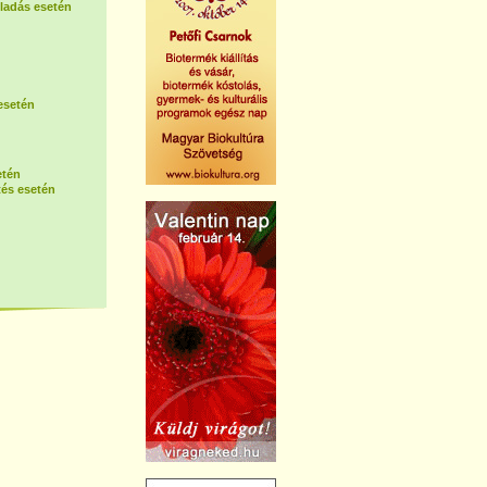
ladás esetén
esetén
etén
és esetén