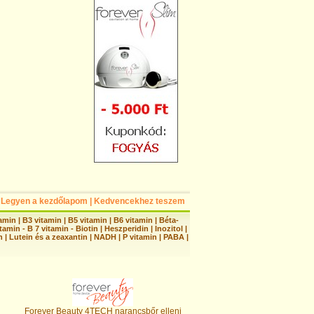
Legyen a kezdőlapom
|
Kedvencekhez teszem
tamin
|
B3 vitamin
|
B5 vitamin
|
B6 vitamin
|
Béta-
tamin - B 7 vitamin - Biotin
|
Heszperidin
|
Inozitol
|
n
|
Lutein és a zeaxantin
|
NADH
|
P vitamin
|
PABA
|
Forever Beauty 4TECH narancsbőr elleni