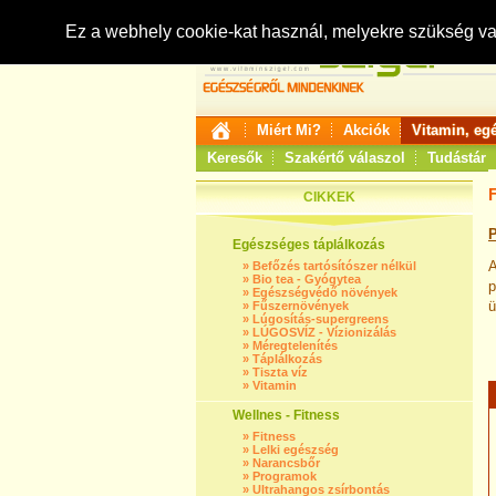
Ez a webhely cookie-kat használ, melyekre szükség v
Miért Mi?
Akciók
Vitamin, eg
Keresők
Szakértő válaszol
Tudástár
CIKKEK
P
Egészséges táplálkozás
A
»
Befőzés tartósítószer nélkül
»
Bio tea - Gyógytea
p
»
Egészségvédő növények
ü
»
Fűszernövények
»
Lúgosítás-supergreens
»
LÚGOSVÍZ - Vízionizálás
»
Méregtelenítés
»
Táplálkozás
»
Tiszta víz
»
Vitamin
Wellnes - Fitness
»
Fitness
»
Lelki egészség
»
Narancsbőr
»
Programok
»
Ultrahangos zsírbontás