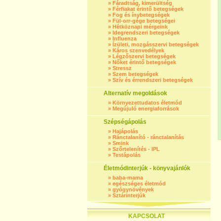
»
Fáradtság, kimerültség
»
Férfiakat érintő betegségek
»
Fog és ínybetegségek
»
Fül-orr-gége betegségei
»
Hétköznapi mérgeink
»
Idegrendszeri betegségek
»
Influenza
»
Ízületi, mozgásszervi betegségek
»
Káros szenvedélyek
»
Légzőszervi betegségek
»
Nőket érintő betegségek
»
Stressz
»
Szem betegségek
»
Szív és érrendszeri betegségek
Alternatív megoldások
»
Környezettudatos életmód
»
Megújuló energiaforrások
Szépségápolás
»
Hajápolás
»
Ránctalanító - ránctalanítás
»
Smink
»
Szőrtelenítés - IPL
»
Testápolás
Életmódinterjúk - könyvajánlók
»
baba-mama
»
egészséges életmód
»
gyógynövények
»
Sztárinterjúk
KAPCSOLAT