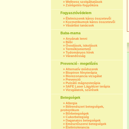
»
Wellness szolgáltatások
»
Zsírégetés-fogyókúra
Fogyasztóvédelem
»
Élelmiszerek káros összetevői
»
Kozmetikumok káros összetevői
»
Vásárlási tanácsok
Baba-mama
»
Anyának lenni
»
Bébi
»
Óvodások, iskolások
»
Termékismertető
»
Tudományos hírek
»
Várandósság
Prevenció - megelőzés
»
Alternatív módszerek
»
Bioptron fényterápia
»
Biorezonancia vizsgálat
»
Prevenció
»
Pulzáló mágnesterápia
»
SAFE Laser Lágylézer terápia
»
Vizsgálatok, szűrések
Betegségek
»
Allergia
»
Bélrendszeri betegségek,
probiotikum
»
Bőrbetegségek
»
Cukorbetegség
»
Daganatos betegségek
»
Emésztőszervi betegségek
»
Ételintolerancia