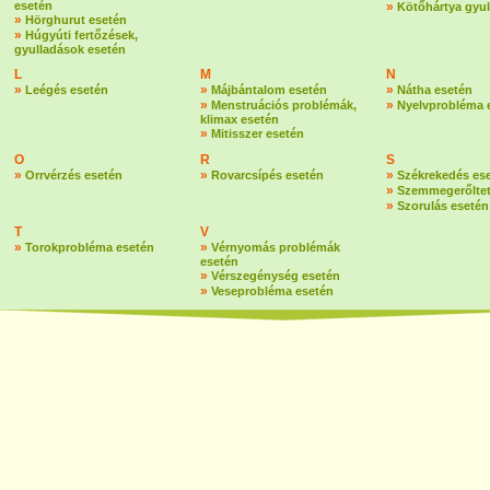
esetén
»
Kötőhártya gyul
»
Hörghurut esetén
»
Húgyúti fertőzések,
gyulladások esetén
L
M
N
»
»
»
Leégés esetén
Májbántalom esetén
Nátha esetén
»
»
Menstruációs problémák,
Nyelvprobléma 
klimax esetén
»
Mitisszer esetén
O
R
S
»
»
»
Orrvérzés esetén
Rovarcsípés esetén
Székrekedés es
»
Szemmegerőltet
»
Szorulás esetén
T
V
»
»
Torokprobléma esetén
Vérnyomás problémák
esetén
»
Vérszegénység esetén
»
Veseprobléma esetén