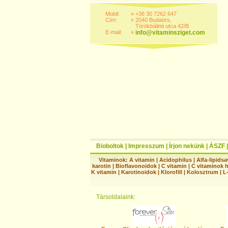
Mobil:
»
+36 30 7262 647
Cím:
»
2040 Budaörs,
Törökbálinti utca 42/B
E-mail:
»
info@vitaminsziget.com
Bioboltok
|
Impresszum
|
Írjon nekünk
|
ÁSZF
Vitaminok:
A vitamin
|
Acidophilus
|
Alfa-lipidsa
karotin
|
Bioflavonoidok
|
C vitamin
|
C vitaminok 
K vitamin
|
Karotinoidok
|
Klorofill
|
Kolosztrum
|
L
Társoldalaink: