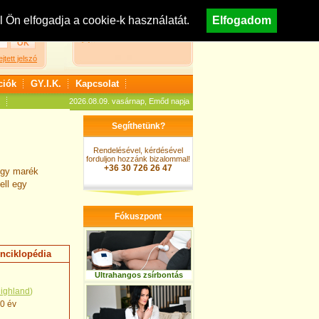
egisztráció
Nézzen körül áruházunkban!
Ön elfogadja a cookie-k használatát.
Elfogadom
A kosár jelenleg üres
ejtett jelszó
ciók
GY.I.K.
Kapcsolat
2026.08.09. vasárnap, Emőd napja
Segíthetünk?
Rendelésével, kérdésével
forduljon hozzánk bizalommal!
+36 30 726 26 47
egy marék
ell egy
Fókuszpont
nciklopédia
Ultrahangos zsírbontás
ighland
)
50 év