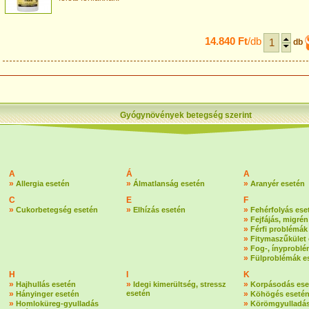
14.840 Ft
/db
db
Gyógynövények betegség szerint
A
Á
A
»
»
»
Allergia esetén
Álmatlanság esetén
Aranyér esetén
C
E
F
»
»
»
Cukorbetegség esetén
Elhízás esetén
Fehérfolyás ese
»
Fejfájás, migrén
»
Férfi problémák
»
Fitymaszűkület 
»
Fog-, ínyproblé
»
Fülproblémák e
H
I
K
»
»
»
Hajhullás esetén
Idegi kimerültség, stressz
Korpásodás ese
»
esetén
»
Hányinger esetén
Köhögés eseté
»
»
Homloküreg-gyulladás
Körömgyulladás