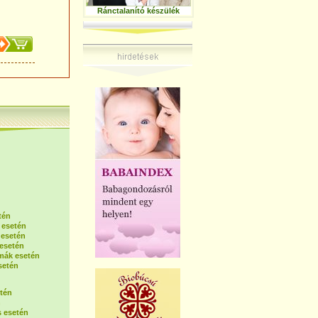
Ránctalanító készülék
tén
 esetén
 esetén
esetén
mák esetén
setén
tén
n
 esetén