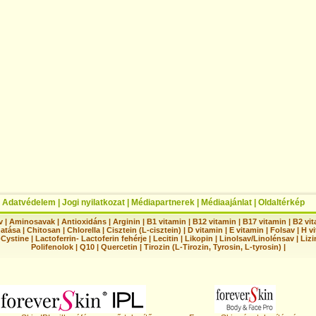
|
Adatvédelem
|
Jogi nyilatkozat
|
Médiapartnerek
|
Médiaajánlat
|
Oldaltérkép
v
|
Aminosavak
|
Antioxidáns
|
Arginin
|
B1 vitamin
|
B12 vitamin
|
B17 vitamin
|
B2 vi
hatása
|
Chitosan
|
Chlorella
|
Cisztein (L-cisztein)
|
D vitamin
|
E vitamin
|
Folsav
|
H vi
-Cystine
|
Lactoferrin- Lactoferin fehérje
|
Lecitin
|
Likopin
|
Linolsav/Linolénsav
|
Lizi
Polifenolok
|
Q10
|
Quercetin
|
Tirozin (L-Tirozin, Tyrosin, L-tyrosin)
|