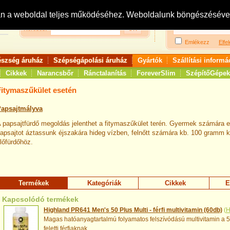
Bejelentkezés:
R
an a weboldal teljes működéséhez. Weboldalunk böngészésével 
Keresés:
Emlékezz
Elfel
észség áruház
Szépségápolási áruház
Gyártók
Szállítási informá
Cikkek
Narancsbőr
Ránctalanítás
ForeverSlim
SzépítőGépek
Fitymaszűkület esetén
apsajtmályva
 papsajtfürdő megoldás jelenthet a fitymaszűkület terén. Gyermek számára 
apsajtot áztassunk éjszakára hideg vízben, felnőtt számára kb. 100 gramm k
lőfürdőhöz.
Termékek
Kategóriák
Cikkek
E
Kapcsolódó termékek
Highland PR641 Men's 50 Plus Multi - férfi multivitamin (60db)
(
H
Magas hatóanyagtartalmú folyamatos felszívódású multivitamin a 
feletti férfiaknak.