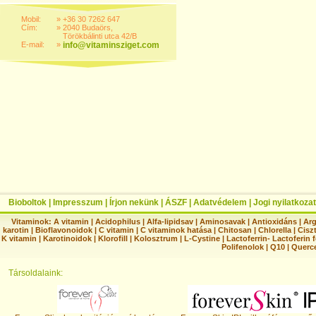
Mobil:
»
+36 30 7262 647
Cím:
»
2040 Budaörs,
Törökbálinti utca 42/B
E-mail:
»
info@vitaminsziget.com
Bioboltok
|
Impresszum
|
Írjon nekünk
|
ÁSZF
|
Adatvédelem
|
Jogi nyilatkozat
Vitaminok:
A vitamin
|
Acidophilus
|
Alfa-lipidsav
|
Aminosavak
|
Antioxidáns
|
Arg
karotin
|
Bioflavonoidok
|
C vitamin
|
C vitaminok hatása
|
Chitosan
|
Chlorella
|
Ciszt
K vitamin
|
Karotinoidok
|
Klorofill
|
Kolosztrum
|
L-Cystine
|
Lactoferrin- Lactoferin 
Polifenolok
|
Q10
|
Querc
Társoldalaink: