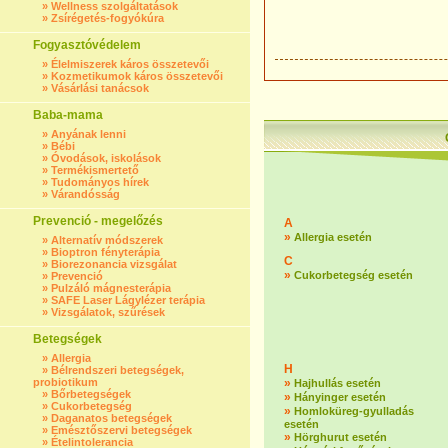
»
Wellness szolgáltatások
»
Zsírégetés-fogyókúra
Fogyasztóvédelem
»
Élelmiszerek káros összetevői
»
Kozmetikumok káros összetevői
»
Vásárlási tanácsok
Baba-mama
»
Anyának lenni
»
Bébi
»
Óvodások, iskolások
»
Termékismertető
»
Tudományos hírek
»
Várandósság
Prevenció - megelőzés
A
»
Allergia esetén
»
Alternatív módszerek
»
Bioptron fényterápia
C
»
Biorezonancia vizsgálat
»
Cukorbetegség esetén
»
Prevenció
»
Pulzáló mágnesterápia
»
SAFE Laser Lágylézer terápia
»
Vizsgálatok, szűrések
Betegségek
»
Allergia
H
»
Bélrendszeri betegségek,
probiotikum
»
Hajhullás esetén
»
Bőrbetegségek
»
Hányinger esetén
»
Cukorbetegség
»
Homloküreg-gyulladás
»
Daganatos betegségek
esetén
»
Emésztőszervi betegségek
»
Hörghurut esetén
»
Ételintolerancia