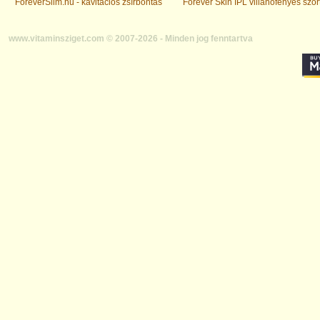
ForeverSlim.hu - kavitációs zsírbontás
Forever Skin IPL villanófényes szőr
www.vitaminsziget.com © 2007-2026 - Minden jog fenntartva