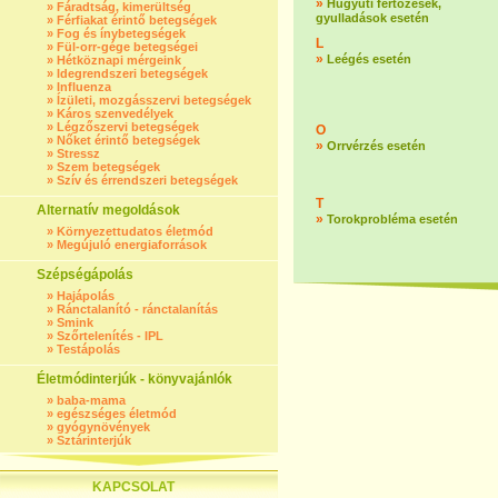
»
Húgyúti fertőzések,
»
Fáradtság, kimerültség
gyulladások esetén
»
Férfiakat érintő betegségek
»
Fog és ínybetegségek
L
»
Fül-orr-gége betegségei
»
Leégés esetén
»
Hétköznapi mérgeink
»
Idegrendszeri betegségek
»
Influenza
»
Ízületi, mozgásszervi betegségek
»
Káros szenvedélyek
»
Légzőszervi betegségek
O
»
Nőket érintő betegségek
»
Orrvérzés esetén
»
Stressz
»
Szem betegségek
»
Szív és érrendszeri betegségek
T
Alternatív megoldások
»
Torokprobléma esetén
»
Környezettudatos életmód
»
Megújuló energiaforrások
Szépségápolás
»
Hajápolás
»
Ránctalanító - ránctalanítás
»
Smink
»
Szőrtelenítés - IPL
»
Testápolás
Életmódinterjúk - könyvajánlók
»
baba-mama
»
egészséges életmód
»
gyógynövények
»
Sztárinterjúk
KAPCSOLAT