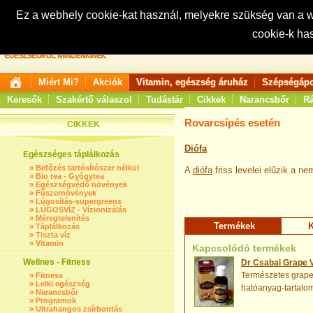
Ez a webhely cookie-kat használ, melyekre szükség van a
cookie-k ha
Keresés:
Miért Mi?
Akciók
Vitamin, egészség áruház
Szépségápo
Keresők
Szakértő válaszol
Tudástár
Cikkek
Narancsbőr
Rá
Rovarcsípés esetén
CIKKEK
Diófa
Egészséges táplálkozás
»
Befőzés tartósítószer nélkül
A
diófa
friss levelei elűzik a n
»
Bio tea - Gyógytea
»
Egészségvédő növények
»
Fűszernövények
»
Lúgosítás-supergreens
»
LÚGOSVÍZ - Vízionizálás
»
Méregtelenítés
Termékek
K
»
Táplálkozás
»
Tiszta víz
»
Vitamin
Kapcsolódó termékek
Wellnes - Fitness
Dr Csabai Grape V
Természetes grapef
»
Fitness
»
Lelki egészség
hatóanyag-tartalo
»
Narancsbőr
»
Programok
»
Ultrahangos zsírbontás