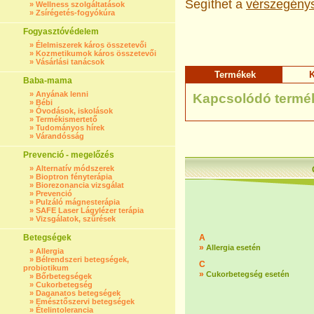
Segíthet a
vérszegény
»
Wellness szolgáltatások
»
Zsírégetés-fogyókúra
Fogyasztóvédelem
»
Élelmiszerek káros összetevői
»
Kozmetikumok káros összetevői
»
Vásárlási tanácsok
Termékek
K
Baba-mama
»
Anyának lenni
Kapcsolódó termé
»
Bébi
»
Óvodások, iskolások
»
Termékismertető
»
Tudományos hírek
»
Várandósság
Prevenció - megelőzés
»
Alternatív módszerek
»
Bioptron fényterápia
»
Biorezonancia vizsgálat
»
Prevenció
»
Pulzáló mágnesterápia
»
SAFE Laser Lágylézer terápia
»
Vizsgálatok, szűrések
Betegségek
A
»
Allergia esetén
»
Allergia
»
Bélrendszeri betegségek,
C
probiotikum
»
Cukorbetegség esetén
»
Bőrbetegségek
»
Cukorbetegség
»
Daganatos betegségek
»
Emésztőszervi betegségek
»
Ételintolerancia