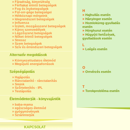
»
Fáradtság, kimerültség
»
Férfiakat érintő betegségek
»
Fog és ínybetegségek
H
»
Fül-orr-gége betegségei
»
Hajhullás esetén
»
Hétköznapi mérgeink
»
Hányinger esetén
»
Idegrendszeri betegségek
»
Influenza
»
Homloküreg-gyulladás
»
Ízületi, mozgásszervi betegségek
esetén
»
Káros szenvedélyek
»
Hörghurut esetén
»
Légzőszervi betegségek
»
Húgyúti fertőzések,
»
Nőket érintő betegségek
gyulladások esetén
»
Stressz
»
Szem betegségek
L
»
Szív és érrendszeri betegségek
»
Leégés esetén
Alternatív megoldások
»
Környezettudatos életmód
»
Megújuló energiaforrások
O
Szépségápolás
»
Orrvérzés esetén
»
Hajápolás
»
Ránctalanító - ránctalanítás
»
Smink
T
»
Szőrtelenítés - IPL
»
Torokprobléma esetén
»
Testápolás
Életmódinterjúk - könyvajánlók
»
baba-mama
»
egészséges életmód
»
gyógynövények
»
Sztárinterjúk
KAPCSOLAT