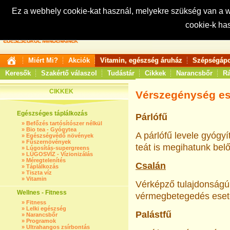
Ez a webhely cookie-kat használ, melyekre szükség van a
cookie-k ha
Keresés:
Miért Mi?
Akciók
Vitamin, egészség áruház
Szépségápo
Keresők
Szakértő válaszol
Tudástár
Cikkek
Narancsbőr
Rá
CIKKEK
Vérszegénység es
Egészséges táplálkozás
Párlófű
»
Befőzés tartósítószer nélkül
»
Bio tea - Gyógytea
A párlófű levele gyógy
»
Egészségvédő növények
»
Fűszernövények
teát is megihatunk belő
»
Lúgosítás-supergreens
»
LÚGOSVÍZ - Vízionizálás
»
Méregtelenítés
Csalán
»
Táplálkozás
»
Tiszta víz
»
Vitamin
Vérképző tulajdonságú
Wellnes - Fitness
vérmegbetegedés eset
»
Fitness
»
Lelki egészség
Palástfű
»
Narancsbőr
»
Programok
»
Ultrahangos zsírbontás