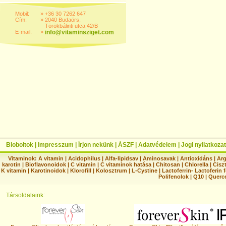
Mobil:
»
+36 30 7262 647
Cím:
»
2040 Budaörs,
Törökbálinti utca 42/B
E-mail:
»
info@vitaminsziget.com
Bioboltok
|
Impresszum
|
Írjon nekünk
|
ÁSZF
|
Adatvédelem
|
Jogi nyilatkozat
Vitaminok:
A vitamin
|
Acidophilus
|
Alfa-lipidsav
|
Aminosavak
|
Antioxidáns
|
Arg
karotin
|
Bioflavonoidok
|
C vitamin
|
C vitaminok hatása
|
Chitosan
|
Chlorella
|
Ciszt
K vitamin
|
Karotinoidok
|
Klorofill
|
Kolosztrum
|
L-Cystine
|
Lactoferrin- Lactoferin 
Polifenolok
|
Q10
|
Querc
Társoldalaink: