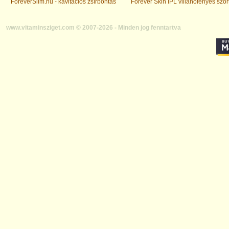
ForeverSlim.hu - kavitációs zsírbontás
Forever Skin IPL villanófényes szőr
www.vitaminsziget.com © 2007-2026 - Minden jog fenntartva