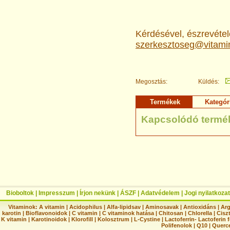
Kérdésével, észrevételé
szerkesztoseg@vitami
Megosztás:
Küldés:
Termékek
Kategór
Kapcsolódó termé
Bioboltok
|
Impresszum
|
Írjon nekünk
|
ÁSZF
|
Adatvédelem
|
Jogi nyilatkozat
Vitaminok:
A vitamin
|
Acidophilus
|
Alfa-lipidsav
|
Aminosavak
|
Antioxidáns
|
Arg
karotin
|
Bioflavonoidok
|
C vitamin
|
C vitaminok hatása
|
Chitosan
|
Chlorella
|
Ciszt
K vitamin
|
Karotinoidok
|
Klorofill
|
Kolosztrum
|
L-Cystine
|
Lactoferrin- Lactoferin 
Polifenolok
|
Q10
|
Querc