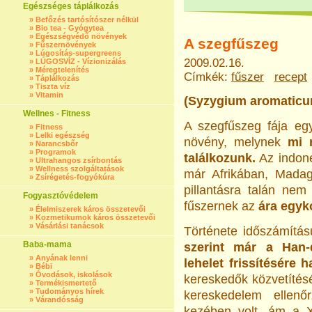
Egészséges táplálkozás
»
Befőzés tartósítószer nélkül
»
Bio tea - Gyógytea
»
Egészségvédő növények
A szegfűszeg
»
Fűszernövények
»
Lúgosítás-supergreens
2009.02.16.
»
LÚGOSVÍZ - Vízionizálás
»
Méregtelenítés
Címkék:
fűszer
recept
»
Táplálkozás
»
Tiszta víz
»
Vitamin
(Syzygium aromaticum
Wellnes - Fitness
A szegfűszeg fája egy
»
Fitness
»
Lelki egészség
növény, melynek
mi r
»
Narancsbőr
»
Programok
találkozunk.
Az indon
»
Ultrahangos zsírbontás
»
Wellness szolgáltatások
már Afrikában, Madag
»
Zsírégetés-fogyókúra
pillantásra talán nem
Fogyasztóvédelem
fűszernek az
ára egyk
»
Élelmiszerek káros összetevői
»
Kozmetikumok káros összetevői
»
Vásárlási tanácsok
Története időszámítás
Baba-mama
szerint már a Han-d
»
Anyának lenni
lehelet frissítésére h
»
Bébi
»
Óvodások, iskolások
kereskedők közvetítésé
»
Termékismertető
»
Tudományos hírek
kereskedelem ellen
»
Várandósság
kezében volt, ám a 