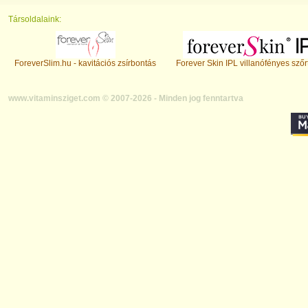
Társoldalaink:
ForeverSlim.hu - kavitációs zsírbontás
Forever Skin IPL villanófényes szőr
www.vitaminsziget.com © 2007-2026 - Minden jog fenntartva