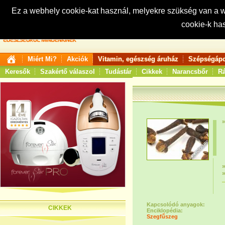
Ez a webhely cookie-kat használ, melyekre szükség van a
cookie-k ha
Keresés:
Miért Mi?
Akciók
Vitamin, egészség áruház
Szépségápo
Keresők
Szakértő válaszol
Tudástár
Cikkek
Narancsbőr
Rá
Kapcsolódó anyagok:
CIKKEK
Enciklopédia:
Szegfűszeg