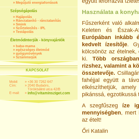
együtt leforrázva ízlete
»
Megújuló energiaforrások
Szépségápolás
Használata a kony
»
Hajápolás
»
Ránctalanító - ránctalanítás
Fűszerként való alkal
»
Smink
»
Szőrtelenítés - IPL
Keleten és Észak-A
»
Testápolás
Európában inkább 
Életmódinterjúk - könyvajánlók
kedvelt ízesítője
. Gy
»
baba-mama
»
egészséges életmód
kölcsönöz az ételnek,
»
gyógynövények
»
Sztárinterjúk
ki.
Több országba
rizshez, valamint a 
KAPCSOLAT
összetevője.
Csillagá
fahéjjal együtt a táv
Mobil:
»
+36 30 7262 647
Cím:
»
2040 Budaörs,
elkészíthetjük, amel
Törökbálinti utca 42/B
E-mail:
»
info@vitaminsziget.com
pikánssá, egzotikussá t
A szegfűszeg
íze i
mennyiségben
, mert
az ételt!
Őri Katalin