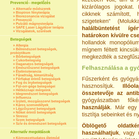
Prevenció - megelőzés
kizárólagos jogokat
»
Alternatív módszerek
»
Bioptron fényterápia
cikknek számított,
»
Biorezonancia vizsgálat
»
Prevenció
szigeteken” (Moluk
»
Pulzáló mágnesterápia
halálbüntetést íg
»
SAFE Laser Lágylézer terápia
»
Vizsgálatok, szűrések
határokon kívülre c
Betegségek
hollandok monopólium
»
Allergia
mígnem féltett kincsük
»
Bélrendszeri betegségek,
probiotikum
megkezdték a szegfűsz
»
Bőrbetegségek
»
Cukorbetegség
»
Daganatos betegségek
Felhasználása a gy
»
Emésztőszervi betegségek
»
Ételintolerancia
»
Fáradtság, kimerültség
Fűszerként és gyógyás
»
Férfiakat érintő betegségek
»
Fog és ínybetegségek
hasznosítjuk.
Illóo
»
Fül-orr-gége betegségei
»
Hétköznapi mérgeink
összetevője az antib
»
Idegrendszeri betegségek
»
Influenza
gyógyászatban fő
»
Ízületi, mozgásszervi betegségek
»
Káros szenvedélyek
használják
. Már egy 
»
Légzőszervi betegségek
»
Nőket érintő betegségek
tisztítja sebeinket és n
»
Stressz
»
Szem betegségek
»
Szív és érrendszeri betegségek
Öblögető oldatké
Alternatív megoldások
használhatjuk
, vagy 
»
Környezettudatos életmód