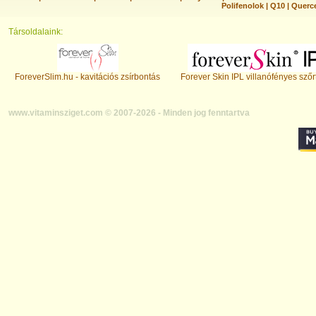
Polifenolok
|
Q10
|
Querc
Társoldalaink:
ForeverSlim.hu - kavitációs zsírbontás
Forever Skin IPL villanófényes szőr
www.vitaminsziget.com © 2007-2026 - Minden jog fenntartva