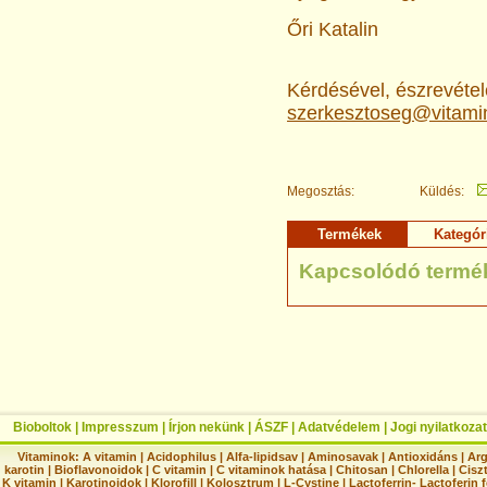
Őri Katalin
Kérdésével, észrevételé
szerkesztoseg@vitami
Megosztás:
Küldés:
Termékek
Kategór
Kapcsolódó termé
Bioboltok
|
Impresszum
|
Írjon nekünk
|
ÁSZF
|
Adatvédelem
|
Jogi nyilatkozat
Vitaminok:
A vitamin
|
Acidophilus
|
Alfa-lipidsav
|
Aminosavak
|
Antioxidáns
|
Arg
karotin
|
Bioflavonoidok
|
C vitamin
|
C vitaminok hatása
|
Chitosan
|
Chlorella
|
Ciszt
K vitamin
|
Karotinoidok
|
Klorofill
|
Kolosztrum
|
L-Cystine
|
Lactoferrin- Lactoferin 