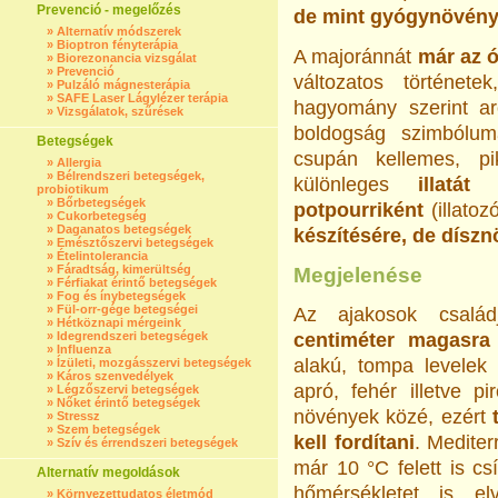
Prevenció - megelőzés
de mint gyógynövények
»
Alternatív módszerek
»
Bioptron fényterápia
A majoránnát
már az ó
»
Biorezonancia vizsgálat
»
Prevenció
változatos történet
»
Pulzáló mágnesterápia
»
SAFE Laser Lágylézer terápia
hagyomány szerint ar
»
Vizsgálatok, szűrések
boldogság szimbólum
Betegségek
csupán kellemes, pi
»
Allergia
»
Bélrendszeri betegségek,
különleges
illatát
probiotikum
»
Bőrbetegségek
potpourriként
(illatoz
»
Cukorbetegség
»
Daganatos betegségek
készítésére, de díszn
»
Emésztőszervi betegségek
»
Ételintolerancia
»
Fáradtság, kimerültség
Megjelenése
»
Férfiakat érintő betegségek
»
Fog és ínybetegségek
»
Fül-orr-gége betegségei
Az ajakosok csalá
»
Hétköznapi mérgeink
»
Idegrendszeri betegségek
centiméter magasra
»
Influenza
alakú, tompa levelek 
»
Ízületi, mozgásszervi betegségek
»
Káros szenvedélyek
apró, fehér illetve p
»
Légzőszervi betegségek
»
Nőket érintő betegségek
növények közé, ezért
»
Stressz
»
Szem betegségek
kell fordítani
. Medite
»
Szív és érrendszeri betegségek
már 10 °C felett is c
Alternatív megoldások
hőmérsékletet is el
»
Környezettudatos életmód