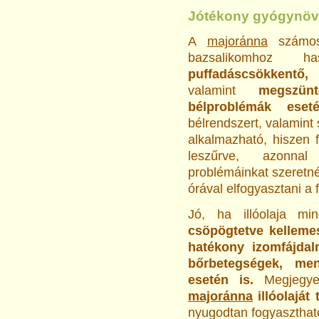
Jótékony gyógynö
A
majoránna
számos 
bazsalikomhoz 
puffadáscsökkentő, 
valamint
megszün
bélproblémák eset
bélrendszert, valamint
alkalmazható, hiszen 
leszűrve, azonnal
problémáinkat szeretné
órával elfogyasztani a 
Jó, ha illóolaja m
csöpögtetve kellemes
hatékony izomfájdal
bőrbetegségek, me
esetén is.
Megjegy
majoránna
illóolaját 
nyugodtan fogyaszthat