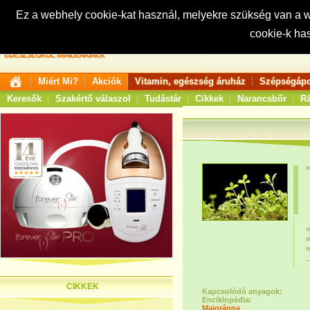
Ez a webhely cookie-kat használ, melyekre szükség van a
cookie-k ha
Keresés:
Miért Mi?
Akciók
Vitamin, egészség áruház
Szépségápo
Keresők
Szakértő válaszol
Tudástár
Cikkek
Narancsbőr
Rá
CIKKEK
Kapcsolódó anyagok:
Enciklopédia:
Majoránna