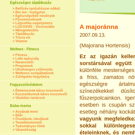
Egészséges táplálkozás
»
Befőzés tartósítószer nélkül
»
Bio tea - Gyógytea
»
Egészségvédő növények
»
Fűszernövények
»
Lúgosítás-supergreens
A majoránna
»
LÚGOSVÍZ - Vízionizálás
»
Méregtelenítés
»
Táplálkozás
2007.09.13.
»
Tiszta víz
»
Vitamin
(Majorana Hortensis)
Wellnes - Fitness
»
Fitness
Ez az igazán kelle
»
Lelki egészség
»
Narancsbőr
sorstársával együt
»
Programok
különféle mesterséges
»
Ultrahangos zsírbontás
»
Wellness szolgáltatások
a friss, zamatos n
»
Zsírégetés-fogyókúra
egészségre ártalmas
Fogyasztóvédelem
színezékekkel dúsít
»
Élelmiszerek káros összetevői
»
Kozmetikumok káros összetevői
fűszerpolcainkon. Ig
»
Vásárlási tanácsok
esetben is csupán sz
Baba-mama
esetleg néhány kockát
»
Anyának lenni
»
Bébi
vagyunk megfeledkezn
»
Óvodások, iskolások
»
Termékismertető
sokkal különleges
»
Tudományos hírek
»
Várandósság
ételeinknek, és nem