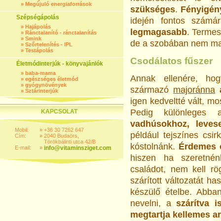
»
Megújuló energiaforrások
szükséges
.
Fényigén
Szépségápolás
idején fontos szám
»
Hajápolás
legmagasabb
. Termes
»
Ránctalanító - ránctalanítás
»
Smink
de a szobában nem m
»
Szőrtelenítés - IPL
»
Testápolás
Csodálatos fűszer
Életmódinterjúk - könyvajánlók
»
baba-mama
Annak ellenére, hog
»
egészséges életmód
»
gyógynövények
származó
majoránna
»
Sztárinterjúk
igen kedveltté vált, m
Pedig különleges
KAPCSOLAT
vadhúsokhoz, levese
Mobil:
»
+36 30 7262 647
például tejszínes csi
Cím:
»
2040 Budaörs,
Törökbálinti utca 42/B
kóstolnánk.
Érdemes o
E-mail:
»
info@vitaminsziget.com
hiszen ha szeretné
családot, nem kell r
szárított változatát h
készülő ételbe. Abba
nevelni, a
szárítva 
megtartja kellemes a