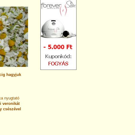
rcig hagyjuk
ka nyugtató
i veronikát
gy csészével