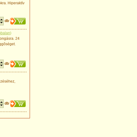
kra. Hiperaktív
db
obalan
)
rongásra. 24
ggőséget.
db
rzéséhez,
db