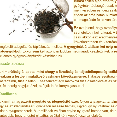
kúraszerűen ajánlatos folyt
gyógyteák többségét csak m
mennyiségben és ideig szab
éppen az erős hatásuk miatt
csomagolásán fel is van tün
Ez azt jelenti, hogy szabál
szüneteltetni kell a kúrát. A
csak akkor lesz eredményes
következetesen és kitartóan
egfelelő adagolás és táplálkozás melle
tt. A gyógyteák általában két évig 
atóerejükből.
Ekkor sem kell azonban kidobni megmaradt készletünket, a ré
ellemes gyógynövényfürdőt készíthetünk.
Csalánlevéltea
 kimerültség állapota, mint ahogy a fáradtság és teljesítőképesség csök
yakran a testben mutatkozó vashiány következménye.
Hatásos segítség l
astartalmú, friss csalán. Csészénként egy maroknyi friss csalánlevelet és sz
e, fél percig hagyjuk ázni, szűrjük le és kortyolgassuk el.
Kamillatea
A
kamilla
nagyszerű nyugtató és idegerősítő szer.
Olyan anyagokat tartal
gy és az idegrendszer ugyanazon részeire hatnak, ugyanúgy nyugtatnak és ol
int a nyugtatószerek. A kamillának valóban enyhe nyugtató hatása van, de e
ontosabb, hogy a testet ellazítja, ezáltal könnyebbé teszi az elaIvást.