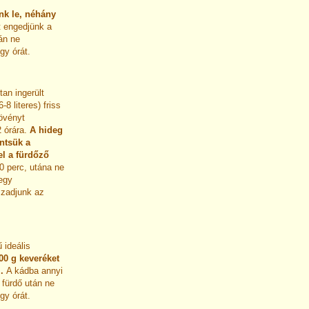
nk le, néhány
t engedjünk a
tán ne
gy órát.
tan ingerült
8 literes) friss
övényt
 órára.
A hideg
öntsük a
el a fürdőző
20 perc, utána ne
egy
zzadjunk az
 ideális
00 g keveréket
z.
A kádba annyi
 fürdő után ne
gy órát.