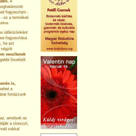
atni.
A
eghatározott
ad fogyasztani -
 - ez a termékek
tetve.
yos időközönként
 tea fogyasztása
, ha azt
 végzik
nem veszítenek
gebbi füvekből
kenés is,
eehet a
árat forrázzunk
maz, amelyek az
dják a stresszt,
nnél sokkal