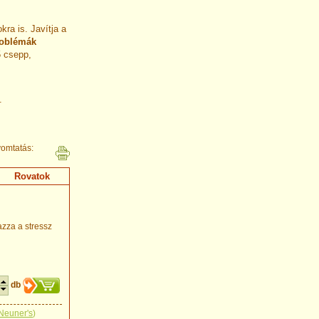
kra is. Javítja a
roblémák
5 csepp,
.
omtatás:
Rovatok
zza a stressz
db
Neuner's
)