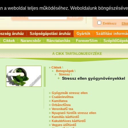
Bejelentkezés:
R
an a weboldal teljes működéséhez. Weboldalunk böngészésével 
Keresés:
Emlékezz
Elfel
észség áruház
Szépségápolási áruház
Gyártók
Szállítási informá
Cikkek
Narancsbőr
Ránctalanítás
ForeverSlim
SzépítőGépek
A CIKK TARTALOMJEGYZÉKE
»
Cikkek
\
+
Betegségek
\
+
Stressz
\
+
Stressz ellen gyógynövényekkel
»
Gyógyteák stressz ellen
»
Csalánlevéltea
»
Kamillatea
»
Orbáncfűtea
»
Veronikafű tea
»
Nyugtató fürdők stressz ellen
»
Kamillás kádfürdő
»
Kakukkfüves kádfürdő
»
Vegyes ülőfürdő