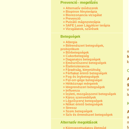
Prevenció - megelőzés
»
Alternatív módszerek
»
Bioptron fényterápia
»
Biorezonancia vizsgálat
»
Prevenció
»
Pulzáló mágnesterápia
»
SAFE Laser Lágylézer terápia
»
Vizsgálatok, szűrések
Betegségek
»
Allergia
»
Bélrendszeri betegségek,
probiotikum
m
»
Bőrbetegségek
»
Cukorbetegség
h
»
Daganatos betegségek
k
»
Emésztőszervi betegségek
»
Ételintolerancia
»
Fáradtság, kimerültség
»
Férfiakat érintő betegségek
»
Fog és ínybetegségek
A
»
Fül-orr-gége betegségei
»
Hétköznapi mérgeink
g
»
Idegrendszeri betegségek
v
»
Influenza
»
Ízületi, mozgásszervi betegségek
l
»
Káros szenvedélyek
»
Légzőszervi betegségek
»
Nőket érintő betegségek
»
Stressz
»
Szem betegségek
»
Szív és érrendszeri betegségek
a
m
Alternatív megoldások
f
»
Környezettudatos életmód