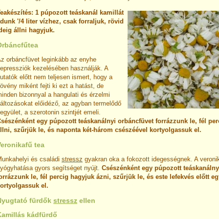
eakészítés: 1 púpozott teáskanál kamillát
dunk '/4 liter vízhez, csak forraljuk, rövid
deig állni hagyjuk.
Orbáncfűtea
z orbáncfüvet leginkább az enyhe
epressziók kezelésében használják. A
utatók előtt nem teljesen ismert, hogy a
övény miként fejti ki ezt a hatást, de
inden bizonnyal a hangulati és érzelmi
áltozásokat előidé­ző, az agyban termelődő
egyület, a szerotonin szintjét emeli.
sészénként egy púpozott teáskanálnyi orbáncfüvet forrázzunk le, fél pe
llni, szűrjük le, és naponta két-három csészéével kortyolgassuk el.
eronikafű tea
unkahelyi és családi
stressz
gyakran oka a fokozott idegességnek. A veroni
yógyhatása gyors segítséget nyújt.
Csészénként egy púpozott teáskanálny
orrázzunk le, fél percig hagyjuk ázni, szűrjük le, és este lefekvés előtt e
ortyolgassuk el.
Nyugtató fürdők
stressz
ellen
Kamillás kádfürdő