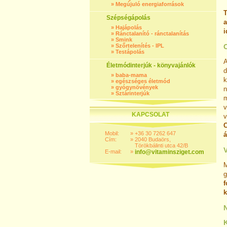
»
Megújuló energiaforrások
T
Szépségápolás
a
»
Hajápolás
i
»
Ránctalanító - ránctalanítás
»
Smink
»
Szőrtelenítés - IPL
»
Testápolás
A
Életmódinterjúk - könyvajánlók
d
»
baba-mama
k
»
egészséges életmód
»
gyógynövények
n
»
Sztárinterjúk
m
v
KAPCSOLAT
v
C
Mobil:
»
+36 30 7262 647
á
Cím:
»
2040 Budaörs,
Törökbálinti utca 42/B
V
E-mail:
»
info@vitaminsziget.com
M
g
f
k