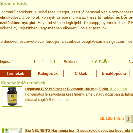
Citromfű fürdő
 citromfű csökkenti a belső feszültséget, ezért jó hatással van a szívpanaszo
élműködést, a bélflórát, könnyíti az epe munkáját.
Frissitő hatású és bőr p
ezelésében nyugtat.
Egy kád vízben legfeljebb 10 csepp, gyermekeknek 2-
vőkanálnyi tejszínben vagy mézben elkevert illóolajat teszünk.
érdésével, észrevételével forduljon a
szerkesztoseg@vitaminsziget.com
hoz
egosztás:
Küldés:
Betűméret:
Ny
Termékek
Kategóriák
Cikkek
Enciklopédia
Kapcsolódó termékek
Highland PR239 Stressz B vitamin 100 mg (60db).
(
Highland
)
Folyamatos felszívódású készítmény, amely nagy dózisban tartalma
oldását segítő B vitaminokat.
18.125 Ft
/db
Bio NEUNER'S Harmónia tea - Stresszoldó gyógytea-keverék/
(