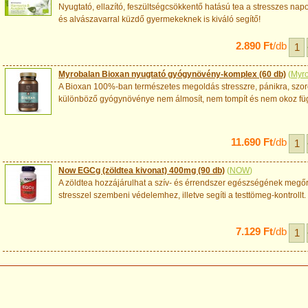
Nyugtató, ellazító, feszültségcsökkentő hatású tea a stresszes napo
és alvászavarral küzdő gyermekeknek is kiváló segítő!
2.890 Ft
/db
Myrobalan Bioxan nyugtató gyógynövény-komplex (60 db)
(
Myr
A Bioxan 100%-ban természetes megoldás stresszre, pánikra, szo
különböző gyógynövénye nem álmosít, nem tompít és nem okoz fü
11.690 Ft
/db
Now EGCg (zöldtea kivonat) 400mg (90 db)
(
NOW
)
A zöldtea hozzájárulhat a szív- és érrendszer egészségének megő
stresszel szembeni védelemhez, illetve segíti a testtömeg-kontrollt.
7.129 Ft
/db