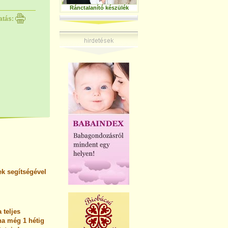
Ránctalanító készülék
atás:
ek segítségével
 teljes
na még 1 hétig