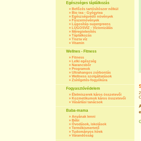
Egészséges táplálkozás
»
Befőzés tartósítószer nélkül
»
Bio tea - Gyógytea
»
Egészségvédő növények
»
Fűszernövények
»
Lúgosítás-supergreens
»
LÚGOSVÍZ - Vízionizálás
»
Méregtelenítés
»
Táplálkozás
»
Tiszta víz
»
Vitamin
Wellnes - Fitness
»
Fitness
»
Lelki egészség
»
Narancsbőr
»
Programok
»
Ultrahangos zsírbontás
»
Wellness szolgáltatások
»
Zsírégetés-fogyókúra
Fogyasztóvédelem
2
»
Élelmiszerek káros összetevői
C
»
Kozmetikumok káros összetevői
»
Vásárlási tanácsok
Baba-mama
e
»
Anyának lenni
»
Bébi
»
Óvodások, iskolások
»
Termékismertető
»
Tudományos hírek
»
Várandósság