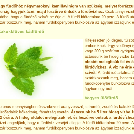
gy fürdőhöz négymaroknyi kamillavirágra van szükség, melyet forrázzu
ercig hagyjuk ázni, majd leszűrve öntsük a fürdővízhez.
Csak annyi vize
ádba, hogy a fürdőző szívét ne érje el. A fürdő időtartalma 20 perc. A fürdő u
zárítkozzunk meg, hanem fürdőköpenyben burkolózva az ágyban izzadjunk e
Kakukkfüves kádfürdő
Kifejezetten jó ideges, túlzot
embereknek. Egy vödörnyi (6-
vagy 200 g szárított gyógyn
áztassunk be hideg vízbe 12
oldatót melegítsük fel és 
fürdővízhez. A víz ne érje 
szívét!
A fürdő időtartalma 
szárítkozzunk meg, hanem 
fürdőköpenybe burkolózva i
ágyban egy órát.
Vegyes ülőfürdő
zonos mennyiségben összekevert aranyvessző, citromfű, zsurló és kakukkfű
ürdőadalék kókadtság, fáradtság esetén.
Áztassunk be 5 liter hideg vízbe 1
2 órára. A hideg oldatot melegítsük fel, és leszűrve öntsük a fürdővízhe
izet engedjünk, hogy a fürdővíz veséjét ellepje. A fürdő időtartalma 20 perc. A
zárítkozzunk meg, hanem fürdőköpenyben burkolózva az ágyban izzadjunk e