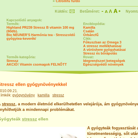
»
Citromfű fürdő
Küldés:
Betűméret:
Nyomt
Kapcsolódó anyagok:
Termék:
Enciklopédia:
Highland PR239 Stressz B vitamin 100 mg
Kamilla
(60db).
Csalán
Bio NEUNER'S Harmónia tea - Stresszoldó
Orbáncfű
gyógytea-keverék/
Cikk:
Fókuszban az Omega 3
A stressz mellékhatásai
A vöröshere gyógyhatásai
Stressz és bőrápolás
Termék-kategória:
Rovat:
Stressz
Idegrendszeri betegségek
AKCIÓ! Vitamin csomagok FELNŐTT
Egészségvédő növények
Stressz ellen gyógynövényekkel
010.09.21.
ímkék:
gyógynövény
kamilla
stressz
A
stressz
, a modern életmód elkerülhetetlen velejárója, ám gyógynövény
nyhíthetjük a mindennapi problémákat.
Gyógyteák
stressz
ellen
A gyógyteák fogyasztását a
tünetmentességig, sőt utá