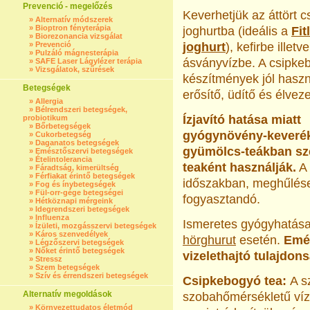
Prevenció - megelőzés
Keverhetjük az áttört c
»
Alternatív módszerek
»
Bioptron fényterápia
joghurtba (ideális a
Fit
»
Biorezonancia vizsgálat
»
Prevenció
joghurt
), kefirbe illetve
»
Pulzáló mágnesterápia
ásványvízbe. A csipke
»
SAFE Laser Lágylézer terápia
»
Vizsgálatok, szűrések
készítmények jól hasz
Betegségek
erősítő, üdítő és élveze
»
Allergia
»
Bélrendszeri betegségek,
Ízjavító hatása miatt
probiotikum
»
Bőrbetegségek
gyógynövény-keveré
»
Cukorbetegség
»
Daganatos betegségek
gyümölcs-teákban sz
»
Emésztőszervi betegségek
»
Ételintolerancia
teaként használják.
A
»
Fáradtság, kimerültség
»
Férfiakat érintő betegségek
időszakban, meghűlés
»
Fog és ínybetegségek
»
Fül-orr-gége betegségei
fogyasztandó.
»
Hétköznapi mérgeink
»
Idegrendszeri betegségek
»
Influenza
Ismeretes gyógyhatása
»
Ízületi, mozgásszervi betegségek
»
Káros szenvedélyek
hörghurut
esetén.
Emés
»
Légzőszervi betegségek
»
Nőket érintő betegségek
vizelethajtó tulajdon
»
Stressz
»
Szem betegségek
»
Szív és érrendszeri betegségek
Csipkebogyó tea:
A s
Alternatív megoldások
szobahőmérsékletű vízb
»
Környezettudatos életmód