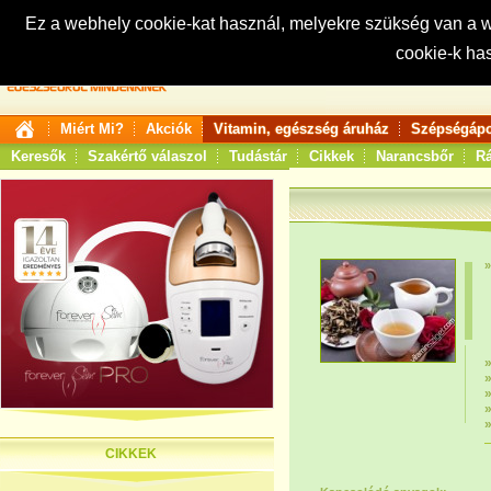
Ez a webhely cookie-kat használ, melyekre szükség van a
cookie-k ha
Keresés:
Miért Mi?
Akciók
Vitamin, egészség áruház
Szépségápo
Keresők
Szakértő válaszol
Tudástár
Cikkek
Narancsbőr
Rá
CIKKEK