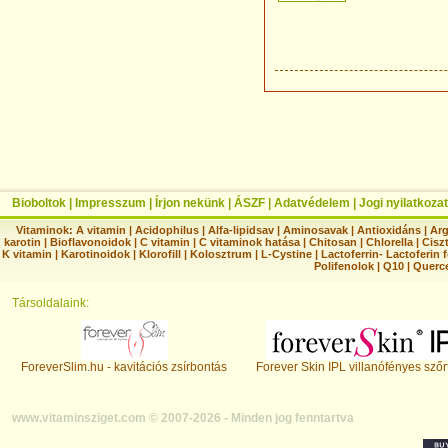
Bioboltok
|
Impresszum
|
Írjon nekünk
|
ÁSZF
|
Adatvédelem
|
Jogi nyilatkozat
Vitaminok:
A vitamin
|
Acidophilus
|
Alfa-lipidsav
|
Aminosavak
|
Antioxidáns
|
Arg
karotin
|
Bioflavonoidok
|
C vitamin
|
C vitaminok hatása
|
Chitosan
|
Chlorella
|
Ciszt
K vitamin
|
Karotinoidok
|
Klorofill
|
Kolosztrum
|
L-Cystine
|
Lactoferrin- Lactoferin 
Polifenolok
|
Q10
|
Querc
Társoldalaink:
ForeverSlim.hu - kavitációs zsírbontás
Forever Skin IPL villanófényes szőr
www.vitaminsziget.com © 2007-2026 - Minden jog fenntartva