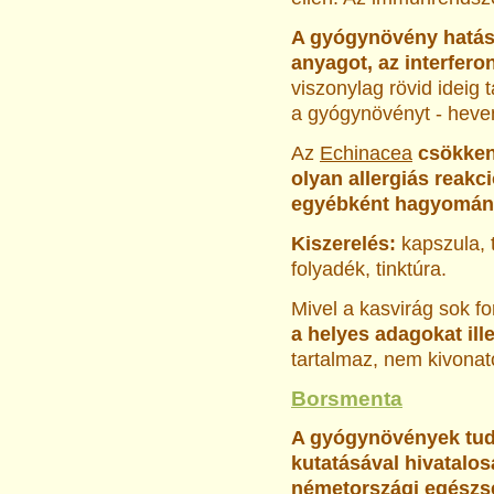
A gyógynövény hatása
anyagot, az interfero
viszonylag rövid ideig 
a gyógynövényt - heven
Az
Echinacea
csökken
olyan allergiás reakc
egyébként hagyomány
Kiszerelés:
kapszula, 
folyadék, tinktúra.
Mivel a kasvirág sok 
a helyes adagokat ill
tartalmaz, nem kivonat
Borsmenta
A gyógynövények tu
kutatásával hivatalo
németországi egészs