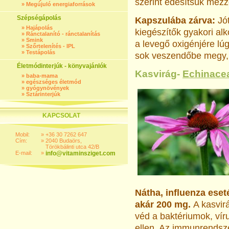
szerint édesítsük mézz
»
Megújuló energiaforrások
Szépségápolás
Kapszulába zárva:
Jó
»
Hajápolás
kiegészítők gyakori al
»
Ránctalanító - ránctalanítás
»
Smink
a levegő oxigénjére lú
»
Szőrtelenítés - IPL
»
Testápolás
sok veszendőbe megy, e
Életmódinterjúk - könyvajánlók
Kasvirág-
Echinace
»
baba-mama
»
egészséges életmód
»
gyógynövények
»
Sztárinterjúk
KAPCSOLAT
Mobil:
»
+36 30 7262 647
Cím:
»
2040 Budaörs,
Törökbálinti utca 42/B
E-mail:
»
info@vitaminsziget.com
Nátha, influenza ese
akár 200 mg.
A kasvir
véd a baktériu­mok, v
ellen. Az immun­rendsze