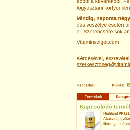
ebből a keverékből. Fél 
fogyasztani kortyonkén
Mindig, naponta négy
dás veszélye esetén ó
el. Szerencsére sok a
Vitaminsziget.com
Kérdésével, észrevételé
szerkesztoseg@vitami
Megosztás:
Küldés:
Termékek
Kategór
Kapcsolódó termé
Highland PR121
A kasvirág gyöke
illetve gombásodá