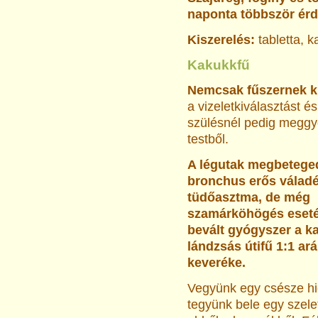
naponta többször érd
Kiszerelés:
tabletta, 
Kakukkfű
Nemcsak fűszernek k
a vizeletkiválasztást és
szülésnél pedig meggyo
testből.
A légutak megbetege
bronchus erős válad
tüdőasztma, de még
szamárköhögés esetén 
bevált gyógyszer a k
lándzsás útifű 1:1 ar
keveréke.
Vegyünk egy csésze hi
tegyünk bele egy szele