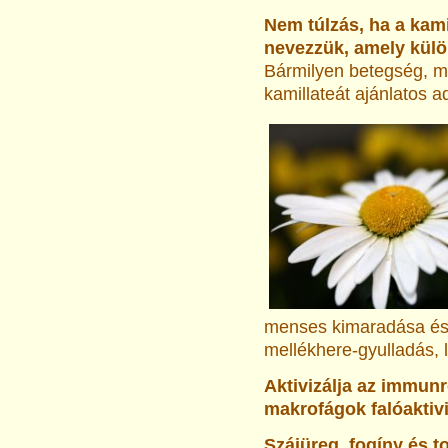
Nem túlzás, ha a kam
nevezzük, amely külö
Bár­milyen betegség, m
kamillateát ajánlatos a
menses kimaradása és 
mellékhere-gyulladás, l
Aktivizálja az immunr
makrofágok falóaktivi
Szájüreg, fogíny és 