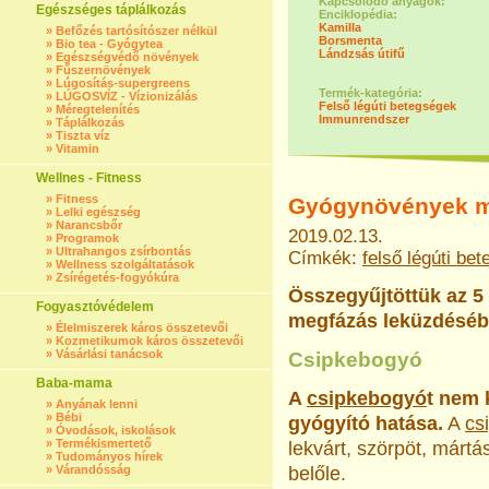
Kapcsolódó anyagok:
Egészséges táplálkozás
Enciklopédia:
Kamilla
»
Befőzés tartósítószer nélkül
Borsmenta
»
Bio tea - Gyógytea
Lándzsás útifű
»
Egészségvédő növények
»
Fűszernövények
»
Lúgosítás-supergreens
Termék-kategória:
»
LÚGOSVÍZ - Vízionizálás
Felső légúti betegségek
»
Méregtelenítés
Immunrendszer
»
Táplálkozás
»
Tiszta víz
»
Vitamin
Wellnes - Fitness
»
Fitness
Gyógynövények m
»
Lelki egészség
»
Narancsbőr
2019.02.13.
»
Programok
»
Ultrahangos zsírbontás
Címkék:
felső légúti be
»
Wellness szolgáltatások
»
Zsírégetés-fogyókúra
Összegyűjtöttük az 5
Fogyasztóvédelem
megfázás leküzdéséb
»
Élelmiszerek káros összetevői
»
Kozmetikumok káros összetevői
»
Vásárlási tanácsok
Csipkebogyó
Baba-mama
A
csipkebogyó
t nem 
»
Anyának lenni
»
Bébi
gyógyító hatása.
A
cs
»
Óvodások, iskolások
»
Termékismertető
lekvárt, szörpöt, mártást
»
Tudományos hírek
»
Várandósság
belőle.