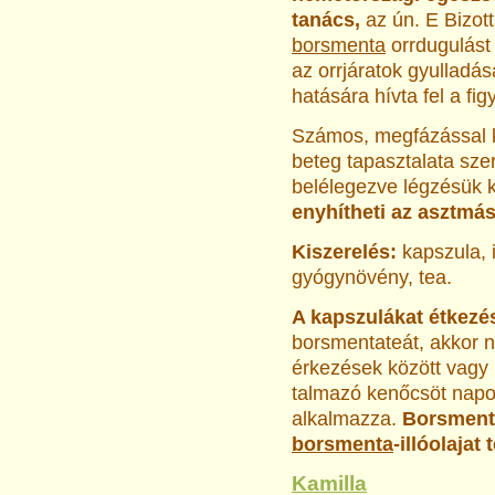
tanács,
az ún. E Bi­zot
borsmenta
orrdugulást
az orrjáratok gyulladás
hatására hívta fel a fig
Számos, megfázással 
beteg tapasztalata szer
belélegez­ve légzésük 
enyhítheti az aszt­má
Kiszerelés:
kapszula, il
gyógynövény, tea.
A kapszulákat étkezé
borsmentateát, akkor 
érkezések között vagy
talmazó kenőcsöt napo
alkalmazza.
Borsmenta
borsmenta
-illóolajat
Kamilla